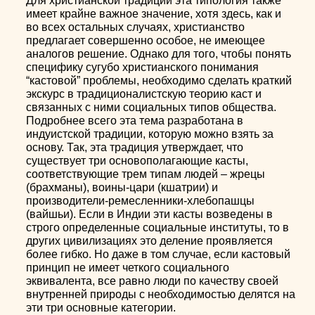
Для христианской традиции эта типология также
имеет крайне важное значение, хотя здесь, как и
во всех остальных случаях, христианство
предлагает совершенно особое, не имеющее
аналогов решение. Однако для того, чтобы понять
специфику сугубо христианского понимания
“кастовой” проблемы, необходимо сделать краткий
экскурс в традиционалистскую теорию каст и
связанных с ними социальных типов общества.
Подробнее всего эта тема разработана в
индуистской традиции, которую можно взять за
основу. Так, эта традиция утверждает, что
существует три основополагающие касты,
соответствующие трем типам людей – жрецы
(брахманы), воины-цари (кшатрии) и
производители-ремесленники-хлебопашцы
(вайшьи). Если в Индии эти касты возведены в
строго определенные социальные институты, то в
других цивилизациях это деление проявляется
более гибко. Но даже в том случае, если кастовый
принцип не имеет четкого социального
эквивалента, все равно люди по качеству своей
внутренней природы с необходимостью делятся на
эти три основные категории.