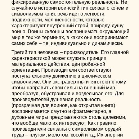
фиксированную самостоятельную реальность. Не
случайно в истории воинский тип связан с конем и
символизмом коня: речь идет о легкости,
подвижности, молниеносности, которые
характеризуют внутренний строй, природу, душу
воина. Воины склонны воспринимать окружающий
мир в тех же терминах, в каких они воспринимают
самих себя – т.е. индивидуально и динамически.
Третий тип человека – производитель. Его главной
характеристикой может служить принцип
материального действия, центробежной
ориентации. Производители соответствуют
поступательному движению в циклическом
символизме. Они экстравертны и тяготеют к тому,
чтобы направить свои силы на внешний мир,
преобразуя, обустраивая и возделывая его. Для
производителей душевная реальность
(прозрачная для воинов, как открытая книга)
воспринимается смутно и фрагментарно, а
духовные миры представляются столь далекими,
что вообще мало их интересуют. Как правило,
производители связаны с символизмом орудий
труда – плугом, молотом, косой и т.д. Их энергии