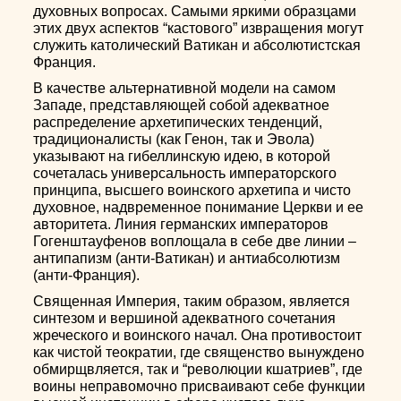
духовных вопросах. Самыми яркими образцами
этих двух аспектов “кастового” извращения могут
служить католический Ватикан и абсолютистская
Франция.
В качестве альтернативной модели на самом
Западе, представляющей собой адекватное
распределение архетипических тенденций,
традиционалисты (как Генон, так и Эвола)
указывают на гибеллинскую идею, в которой
сочеталась универсальность императорского
принципа, высшего воинского архетипа и чисто
духовное, надвременное понимание Церкви и ее
авторитета. Линия германских императоров
Гогенштауфенов воплощала в себе две линии –
антипапизм (анти-Ватикан) и антиабсолютизм
(анти-Франция).
Священная Империя, таким образом, является
синтезом и вершиной адекватного сочетания
жреческого и воинского начал. Она противостоит
как чистой теократии, где священство вынуждено
обмирщвляется, так и “революции кшатриев”, где
воины неправомочно присваивают себе функции