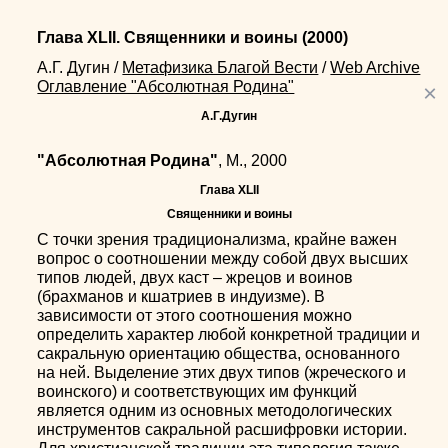
Глава XLII. Священники и воины
(2000)
А.Г. Дугин
/
Метафизика Благой Вести
/
Web Archive
Оглавление "Абсолютная Родина"
×
А.Г.Дугин
"Абсолютная Родина"
, М., 2000
Глава XLII
Священники и воины
С точки зрения традиционализма, крайне важен
вопрос о соотношении между собой двух высших
типов людей, двух каст – жрецов и воинов
(брахманов и кшатриев в индуизме). В
зависимости от этого соотношения можно
определить характер любой конкретной традиции и
сакральную ориентацию общества, основанного
на ней. Выделение этих двух типов (жреческого и
воинского) и соответствующих им функций
является одним из основных методологических
инструментов сакральной расшифровки истории.