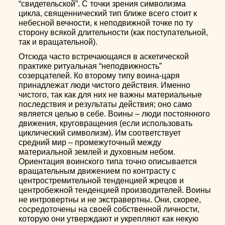
“свидетельской”. С точки зрения символизма
цикла, священнический тип ближе всего стоит к
небесной вечности, к неподвижной точке по ту
сторону всякой длительности (как поступательной,
так и вращательной).
Отсюда часто встречающаяся в аскетической
практике ритуальная “неподвижность”
созерцателей. Ко второму типу воина-царя
принадлежат люди чистого действия. Именно
чистого, так как для них не важны материальные
последствия и результаты действия; оно само
является целью в себе. Воины – люди постоянного
движения, круговращения (если использовать
циклический символизм). Им соответствует
средний мир – промежуточный между
материальной землей и духовным небом.
Ориентация воинского типа точно описывается
вращательным движением по контрасту с
центростремительной тенденцией жрецов и
центробежной тенденцией производителей. Воины
не интровертны и не экстравертны. Они, скорее,
сосредоточены на своей собственной личности,
которую они утверждают и укрепляют как некую