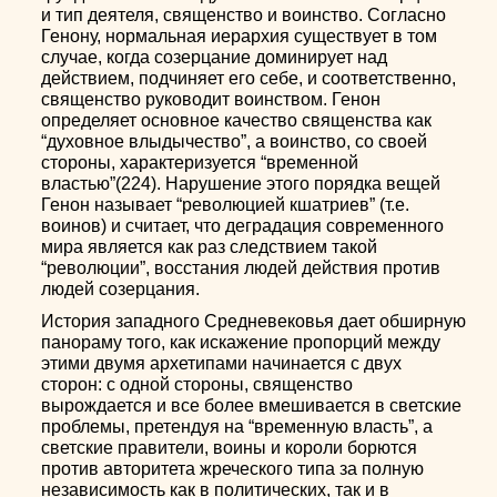
и тип деятеля, священство и воинство. Согласно
Генону, нормальная иерархия существует в том
случае, когда созерцание доминирует над
действием, подчиняет его себе, и соответственно,
священство руководит воинством. Генон
определяет основное качество священства как
“духовное влыдычество”, а воинство, со своей
стороны, характеризуется “временной
властью”(224). Нарушение этого порядка вещей
Генон называет “революцией кшатриев” (т.е.
воинов) и считает, что деградация современного
мира является как раз следствием такой
“революции”, восстания людей действия против
людей созерцания.
История западного Средневековья дает обширную
панораму того, как искажение пропорций между
этими двумя архетипами начинается с двух
сторон: с одной стороны, священство
вырождается и все более вмешивается в светские
проблемы, претендуя на “временную власть”, а
светские правители, воины и короли борются
против авторитета жреческого типа за полную
независимость как в политических, так и в