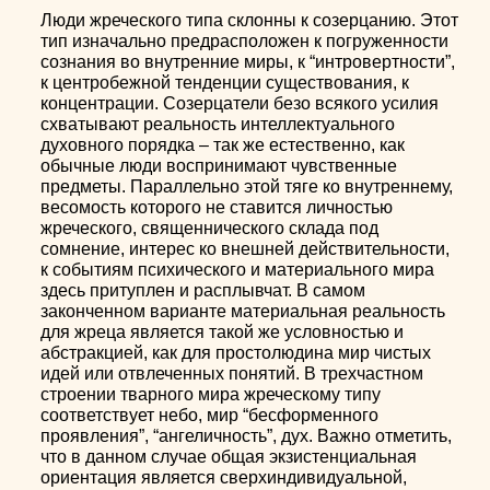
Люди жреческого типа склонны к созерцанию. Этот
тип изначально предрасположен к погруженности
сознания во внутренние миры, к “интровертности”,
к центробежной тенденции существования, к
концентрации. Созерцатели безо всякого усилия
схватывают реальность интеллектуального
духовного порядка – так же естественно, как
обычные люди воспринимают чувственные
предметы. Параллельно этой тяге ко внутреннему,
весомость которого не ставится личностью
жреческого, священнического склада под
сомнение, интерес ко внешней действительности,
к событиям психического и материального мира
здесь притуплен и расплывчат. В самом
законченном варианте материальная реальность
для жреца является такой же условностью и
абстракцией, как для простолюдина мир чистых
идей или отвлеченных понятий. В трехчастном
строении тварного мира жреческому типу
соответствует небо, мир “бесформенного
проявления”, “ангеличность”, дух. Важно отметить,
что в данном случае общая экзистенциальная
ориентация является сверхиндивидуальной,