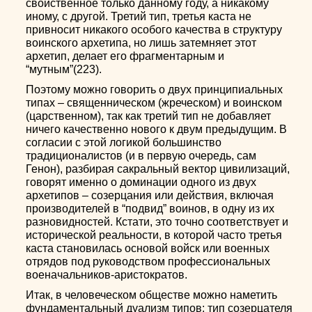
свойственное только данному году, а никакому
иному, с другой. Третий тип, третья каста не
привносит никакого особого качества в структуру
воинского архетипа, но лишь затемняет этот
архетип, делает его фрагментарным и
“мутным”(223).
Поэтому можно говорить о двух принципиальных
типах – священническом (жреческом) и воинском
(царственном), так как третий тип не добавляет
ничего качественно нового к двум предыдущим. В
согласии с этой логикой большинство
традиционалистов (и в первую очередь, сам
Генон), разбирая сакральный вектор цивилизаций,
говорят именно о доминации одного из двух
архетипов – созерцания или действия, включая
производителей в “подвид” воинов, в одну из их
разновидностей. Кстати, это точно соответствует и
исторической реальности, в которой часто третья
каста становилась основой войск или военных
отрядов под руководством профессиональных
военачальников-аристократов.
Итак, в человеческом обществе можно наметить
фундаментальный дуализм типов: тип созерцателя