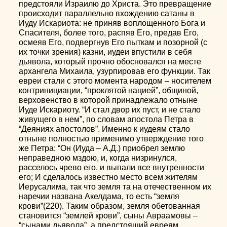
предстояли Израилю до Христа. Это превращение
происходит параллельно вхождению сатаны в
Иуду Искариота: не приняв воплощенного Бога и
Спасителя, более того, распяв Его, предав Его,
осмеяв Его, подвергнув Его пыткам и позорной (с
их точки зрения) казни, иудеи впустили в себя
дьявола, который прочно обосновался на месте
архангела Михаила, узурпировав его функции. Так
евреи стали с этого момента народом – носителем
контринициации, “проклятой нацией”, общиной,
верховенство в которой принадлежало отныне
Иуде Искариоту. “И стал двор их пуст, и не стало
живущего в нем”, по словам апостола Петра в
“Деяниях апостолов”. Именно к иудеям стало
отныне полностью применимо утверждение того
же Петра: “Он (Иуда – А.Д.) приобрел землю
неправедною мздою, и, когда низринулся,
расселось чрево его, и выпали все внутренности
его; И сделалось известно место всем жителям
Иерусалима, так что земля та на отечественном их
наречии названа Акелдама, то есть “земля
крови”(220). Таким образом, земля обетованная
становится “землей крови”, сыны Авраамовы –
“сынами дьявола”, а предстоящий евреям