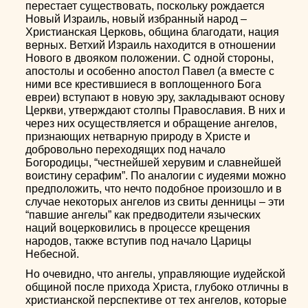
перестает существовать, поскольку рождается
Новый Израиль, новый избранный народ –
Христианская Церковь, община благодати, нация
верных. Ветхий Израиль находится в отношении
Нового в двояком положении. С одной стороны,
апостолы и особенно апостол Павел (а вместе с
ними все крестившиеся в воплощенного Бога
евреи) вступают в новую эру, закладывают основу
Церкви, утверждают столпы Православия. В них и
через них осуществляется и обращение ангелов,
признающих нетварную природу в Христе и
добровольно переходящих под начало
Богородицы, “честнейшей херувим и славнейшей
воистину серафим”. По аналогии с иудеями можно
предположить, что нечто подобное произошло и в
случае некоторых ангелов из свиты денницы – эти
“павшие ангелы” как предводители языческих
наций воцерковились в процессе крещения
народов, также вступив под начало Царицы
Небесной.
Но очевидно, что ангелы, управляющие иудейской
общиной после прихода Христа, глубоко отличны в
христианской перспективе от тех ангелов, которые