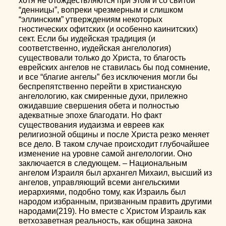
хотя не отождествляются при этом и со свитой
“денницы”, вопреки чрезмерным и слишком
“эллинским” утверждениям некоторых
гностических офитских (и особенно каинитских)
сект. Если бы иудейская традиция (и
соответственно, иудейская ангелология)
существовали только до Христа, то благость
еврейских ангелов не ставилась бы под сомнение,
и все “благие ангелы” без исключения могли бы
беспрепятственно перейти в христианскую
ангелологию, как смиренные духи, прилежно
ожидавшие свершения обета и полностью
адекватные эпохе благодати. Но факт
существования иудаизма и евреев как
религиозной общины и после Христа резко меняет
все дело. В таком случае происходит глубочайшее
изменение на уровне самой ангелологии. Оно
заключается в следующем. – Национальным
ангелом Израиля был архангел Михаил, высший из
ангелов, управляющий всеми ангельскими
иерархиями, подобно тому, как Израиль был
народом избранным, призванным править другими
народами(219). Но вместе с Христом Израиль как
ветхозаветная реальность, как община закона