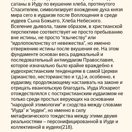
сатаны в Иуду по вкушении хлеба, протянутого
Спасителем, символизирует вхождение духа князя
мира сего в иудаизм после Воплощения в среде
иудеев Сына Божьего, Хлеба Небесного.
Вселение дьявола, таким образом, в христианской
перспективе соответствует не просто пребыванию
вне истины, не просто “язычеству” или
“идолопоклонству от невежества”, но именно
отвержению истины после вкушения ее. На этом
фундаменте основан весь радикальный и
последовательный антииудаизм Православия,
которое изначально было крайне враждебно к
иудеохристианским тенденциям в самой Церкви
(арианство, несторианство и т.д.) и, особенно, к
иудаизму, продолжающему настаивать на законе и
отрицать евангельскую благодать. Иуда Искариот
отождествлялся с постхристианским иудаизмом не
только среди простых верующих на основании
“народной этимологии” и сходства между словами
“Иуда” и “иудеи”, но именно в силу
метафизического тождества между этими двумя
реальностями – персонифицированной в Иуде и
коллективной в иудеях(218).