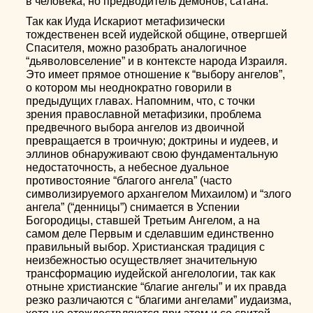
в человека, но предводитель демонов, сатана.
Так как Иуда Искариот метафизически
тождественен всей иудейской общине, отвергшей
Спасителя, можно разобрать аналогичное
“дьяволовселение” и в контексте народа Израиля.
Это имеет прямое отношение к “выбору ангелов”,
о котором мы неоднократно говорили в
предыдущих главах. Напомним, что, с точки
зрения православной метафизики, проблема
предвечного выбора ангелов из двоичной
превращается в троичную; доктрины и иудеев, и
эллинов обнаруживают свою фундаментальную
недостаточность, а небесное дуальное
противостояние “благого ангела” (часто
символизируемого архангелом Михаилом) и “злого
ангела” (“денницы”) снимается в Успении
Богородицы, ставшей Третьим Ангелом, а на
самом деле Первым и сделавшим единственно
правильный выбор. Христианская традиция с
неизбежностью осуществляет значительную
трансформацию иудейской ангелологии, так как
отныне христианские “благие ангелы” и их правда
резко различаются с “благими ангелами” иудаизма,