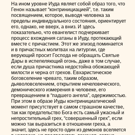
На ином уровне Иуда являет собой образ того, что
Генон называет “контринициацией”, т.е. таким
посвящением, которое, выводя человека за
пределы индивидуального состояния, ориентирует
его, однако, не вверх, а вниз. И здесь
показательно, что евангелист подчеркивает
процесс вхождения сатаны в Иуду, протекающий
вместе с причастием. Этот же эпизод поминается
и в причастных молитвах на литургии, где
верующий просит Господа не обращать Святые
Дары в испепеляющий огонь, даже в том случае,
если душа причастника недостойна обожающей
милости и черна от грехов. Евхаристическое
боговселение чревато, таким образом,
дьяволовселением, открытием нечеловеческого,
демонического измерения в человеке, его
превращением в “падшего ангела”, одержимостью.
При этом в образе Иуды контринициатический
момент присутствует в самом страшном качестве,
так как предательство Бога есть самый ужасный и
непростительный грех, “совершенный грех”, если
можно так выразиться в отношении греха, а
значит, здесь не просто один из демонов вселяется