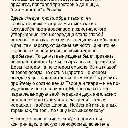
архангел, повторяя траекторию денницы,
“низвергается” в бездну.
Здесь следует снова обратиться к тем
соображениям, которые мы высказали о
кажущейся противоречивости христианского
утверждения, что Богородица стала главой
ангелов, тогда как, исходя из специфики небесного
мира, там царствуют законы вечности, и ничто не
становится и не длится, не убывает и не
прибывает. Тогда мы вынуждены были признать
вечность тайного Третьего Архангела, Пречистой
Девы, которая, в некотором смысле, была главой
ангелов всегда. То есть в Царстве Небесном
всегда существовала третья возможность решить
проблему о соотношения Творца и твари – и не по-
иудейски и не по-эллински. Можно сказать, что
параллельно дуальной иерархии двух ангельских
воинств всегда существовала третья, тайная
иерархия – войско Царицы Небесной или, в иных
терминах, “ангелы по чину Мельхиседекову”.
В этой же перспективе следует понимать и
контринициатическую трансформацию ангела