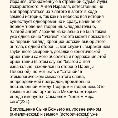
Израиля, отображенную в страшной судьбе Иуды
Искариотского. Ангел Израиля, естественно, не
мог превратиться из “благого в злого” в ходе
земной истории, так как на небесах вся история
существует одновременно и сразу, начиная от
первомгновения творения. Следовательно,
“благой ангел” Израиля изначально не был таким
уже однозначно “благим”, как это может показаться
на первый взгляд. Креационистский выбор этого
ангела, с одной стороны, мог служить выражением
глубинного смирения, догадки о кенотической
ориентации самого абсолюта и подражания этой
ориентации (в этом случае “благой ангел”
изначально находился на стороне Царицы
Небесной), но мог быть и “сатаной” в
этимологическом смысле этого слова,
непреодолимой преградой, произвольно
поставленной между Творцом и творением. Это –
темный аспект архангела Михаила, который
иногда именуется Самаилом, “князем мира
сего”(221).
Воплощение Сына Божьего на уровне вечном
(ангелическом) и земном (историческом) уже