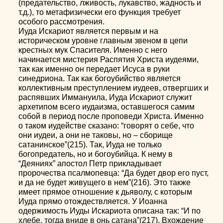
(предательство, лживость, лукавство, жадность и
т.д.), то метафизически его функция требует
особого рассмотрения.
Иуда Искариот является первым и на
историческом уровне главным звеном в цепи
крестных мук Спасителя. Именно с него
начинается мистерия Распятия Христа иудеями,
так как именно он передает Исуса в руки
синедриона. Так как богоубийство является
коллективным преступлением иудеев, отвергших и
распявших Иммануила, Иуда Искариот служит
архетипом всего иудаизма, оставшегося самим
собой в период после проповеди Христа. Именно
о таком иудействе сказано: “говорят о себе, что
они иудеи, а они не таковы, но – сборище
сатанинское”(215). Так, Иуда не только
богопредатель, но и богоубийца. К нему в
“Деяниях” апостол Петр прикладывает
пророчества псалмопевца: “Да будет двор его пуст,
и да не будет живущего в нем”(216). Это также
имеет прямое отношение к дьяволу, с которым
Иуда прямо отождествляется. У Иоанна
одержимость Иуды Искариота описана так: “И по
хлебе, тогда вниде в онь сатана”(217). Вхождение