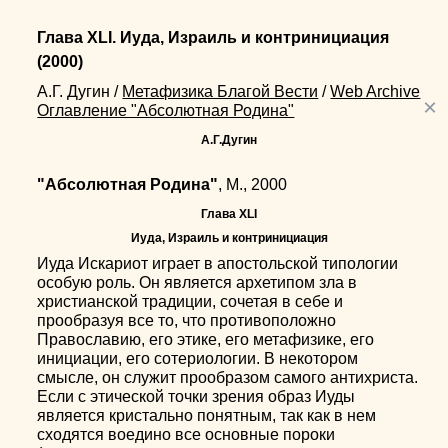
Глава XLI. Иуда, Израиль и контринициация
(2000)
А.Г. Дугин
/
Метафизика Благой Вести
/
Web Archive
×
Оглавление "Абсолютная Родина"
А.Г.Дугин
"Абсолютная Родина"
, М., 2000
Глава XLI
Иуда, Израиль и контринициация
Иуда Искариот играет в апостольской типологии
особую роль. Он является архетипом зла в
христианской традиции, сочетая в себе и
прообразуя все то, что противоположно
Православию, его этике, его метафизике, его
инициации, его сотериологии. В некотором
смысле, он служит прообразом самого антихриста.
Если с этической точки зрения образ Иуды
является кристально понятным, так как в нем
сходятся воедино все основные пороки