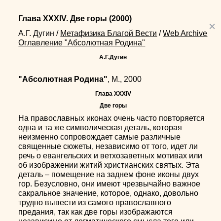
Глава XXXIV. Две горы
(2000)
×
А.Г. Дугин
/
Метафизика Благой Вести
/
Web Archive
Оглавление "Абсолютная Родина"
А.Г.Дугин
"Абсолютная Родина"
, М., 2000
Глава XXXIV
Две горы
На православных иконах очень часто повторяется
одна и та же символическая деталь, которая
неизменно сопровождает самые различные
священные сюжеты, независимо от того, идет ли
речь о евангельских и ветхозаветных мотивах или
об изображении житий христианских святых. Эта
деталь – помещение на заднем фоне иконы двух
гор. Безусловно, они имеют чрезвычайно важное
сакральное значение, которое, однако, довольно
трудно вывести из самого православного
предания, так как две горы изображаются