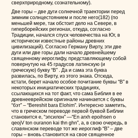
сверхприродному, сознательному).
Две горы – две дуги солнечной траектории перед
зимним солнцестоянием и после него(182) (по
меньшей мере, так обстоит дело на Севере, в
гиперборейских регионах, откуда, согласно
Традиции, начался спуск человечества на Юг, в
исторически известные районы древних
цивилизаций). Согласно Герману Вирту, эти две
дуги или две горы дали начало древнейшему
священному иероглифу, представляющему собой
повернутую на 45 градусов латинскую (и
греческую) букву “B” . Да и сама эта буква
развилась, по Вирту, из этого знака. Отсюда,
кстати, берет начало особое почитание буквы “В” в
некоторых инициатических традициях,
ссылающихся на тот факт, что сама Библия в ее
древнееврейском оригинале начинается с буквы
“бэт” – “Bereshit bara Elohim”. Интересно заметить,
что в греческом переводе первой буквой Библии
становится e, “эпсилон” —“En arxh epoihsen o
qeojV ton ouranon kai thn ghn”, а, в свою очередь, в
славянском переводе тот же иероглиф “B” – две
горы – вновь становится на свое священное