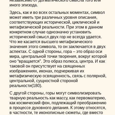
независимо от догматического смысла того или
иного эпизода.
Здесь, как и во всех остальных моментах, символ
может иметь три различных уровня описания,
соответствующих исторической, циклической и
метафизической реальности. При этом в данном
конкретном случае однозначно установить
исторический смысл двух гор не всегда удается.
Что же касается высшего метафизического
значения этого символа, то он заключается в двух
аспектах. С одной стороны, гора – это образ оси
мира, центральной точки творения, вокруг которой
оно “вращается”. Это образ полюса, центра. И как
таковой он присутствует на священных
изображениях, иконах, подчеркивая их
метафизическую освященность, связь с полярной,
центральной, сущностной стороной
реальности(180).
С другой стороны, горы могут символизировать
тварную реальность как массу, как первоматерию,
как космический фон, подлежащий преображению
в процессе духовного делания. К этому относятся,
в частности, те иконописные сюжеты, где вместо