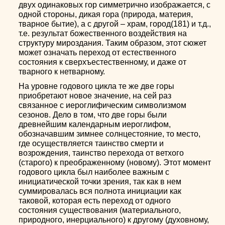
двух одинаковых гор симметрично изображается, с
одной стороны, дикая гора (природа, материя,
тварное бытие), а с другой – храм, город(181) и т.д.,
т.е. результат божественного воздействия на
структуру мироздания. Таким образом, этот сюжет
может означать переход от естественного
состояния к сверхъестественному, и даже от
тварного к нетварному.
На уровне годового цикла те же две горы
приобретают новое значение, на сей раз
связанное с иероглифическим символизмом
сезонов. Дело в том, что две горы были
древнейшим календарным иероглифом,
обозначавшим зимнее солнцестояние, то место,
где осуществляется таинство смерти и
возрождения, таинство перехода от ветхого
(старого) к преображенному (новому). Этот момент
годового цикла был наиболее важным с
инициатической точки зрения, так как в нем
суммировалась вся полнота инициации как
таковой, которая есть переход от одного
состояния существования (материального,
природного, инерциального) к другому (духовному,