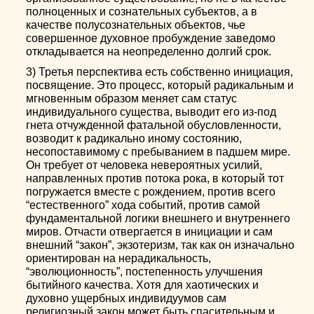
полноценных и сознательных субъектов, а в
качестве полусознательных объектов, чье
совершенное духовное пробуждение заведомо
откладывается на неопределенно долгий срок.
3) Третья перспектива есть собственно инициация,
посвящение. Это процесс, который радикальным и
мгновенным образом меняет сам статус
индивидуального существа, выводит его из-под
гнета отчужденной фатальной обусловленности,
возводит к радикально иному состоянию,
несопоставимому с пребыванием в падшем мире.
Он требует от человека невероятных усилий,
направленных против потока рока, в который тот
погружается вместе с рождением, против всего
“естественного” хода событий, против самой
фундаментальной логики внешнего и внутреннего
миров. Отчасти отвергается в инициации и сам
внешний “закон”, экзотеризм, так как он изначально
ориентирован на нерадикальность,
“эволюционность”, постепенность улучшения
бытийного качества. Хотя для хаотических и
духовно ущербных индивидуумов сам
религиозный закон может быть спасительным и