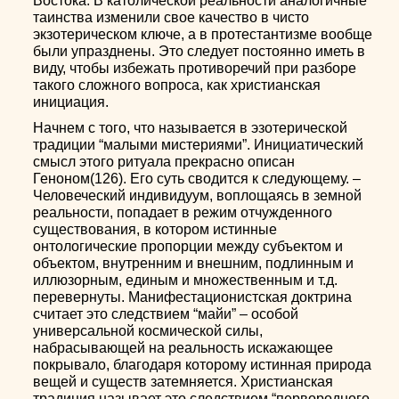
Востока. В католической реальности аналогичные
таинства изменили свое качество в чисто
экзотерическом ключе, а в протестантизме вообще
были упразднены. Это следует постоянно иметь в
виду, чтобы избежать противоречий при разборе
такого сложного вопроса, как христианская
инициация.
Начнем с того, что называется в эзотерической
традиции “малыми мистериями”. Инициатический
смысл этого ритуала прекрасно описан
Геноном(126). Его суть сводится к следующему. –
Человеческий индивидуум, воплощаясь в земной
реальности, попадает в режим отчужденного
существования, в котором истинные
онтологические пропорции между субъектом и
объектом, внутренним и внешним, подлинным и
иллюзорным, единым и множественным и т.д.
перевернуты. Манифестационистская доктрина
считает это следствием “майи” – особой
универсальной космической силы,
набрасывающей на реальность искажающее
покрывало, благодаря которому истинная природа
вещей и существ затемняется. Христианская
традиция называет это следствием “первородного