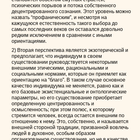
психических порывов и потока собственного
децентрированного сознания. Этот уровень можно
назвать “профаническим”, и несмотря на
кажущуюся естественность такого выбора до
самых последних веков он оставался довольно
редким исключением в сравнении с иными
ориентациями.
2) Вторая перспектива является экзотерической и
предполагает, что индивидуум в своем
существовании руководствуется некоторыми
внешними этическими, рациональными и
социальными нормами, которые он приемлет как
ориентацию на “благо”. В таком случае основное
качество индивидуума не меняется, равно как и
его базовые экзистенциальные и онтологические
параметры, но его существование приобретает
определенную центрированность и
осмысленность; при этом полюс, к которому
стремится человек, всегда остается внешним по
отношению к нему. Это, собственно, и называется
внешней стороной традиции, призванной вовлечь
людей в духовное, особым образом
организованное существование, но не в качестве