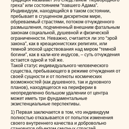
греха” или состоянием “павшего Адама”.
Индивидуум, находящийся в таком состоянии,
пребывает в сгущенном дискретном мире,
обуреваемый страстями, потоком отчужденного
размышления, подчиненный внешним фатальным
законам социальной, душевной и физической
ограниченности. Неважно, считается ли это “эрой
закона”, как в креационистских религиях, или
темной эпохой царствования над миром “темной
богини”, как в кали-юге индусов, – суть отчуждения
остается одной и той же.
Такой статус индивидуального человеческого
существа, пребывающего в режиме отчуждения от
своей сущности и от полноты космических
возможностей (как душевного, так и духовного
планов), находящегося на периферии в
неопределенно большом удалении от центра
может иметь три фундаментальные
экзистенциальные перспективы.
1) Первая заключается в том, что индивидуум
полностью отказывается от попыток изменения
своего внутреннего качества и добровольно
становится объектом смутных страстей,