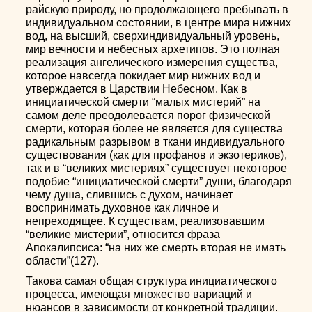
райскую природу, но продолжающего пребывать в
индивидуальном состоянии, в центре мира нижних
вод, на высший, сверхиндивидуальный уровень,
мир вечности и небесных архетипов. Это полная
реализация ангелического измерения существа,
которое навсегда покидает мир нижних вод и
утверждается в Царствии Небесном. Как в
инициатической смерти “малых мистерий” на
самом деле преодолевается порог физической
смерти, которая более не является для существа
радикальным разрывом в ткани индивидуального
существования (как для профанов и экзотериков),
так и в “великих мистериях” существует некоторое
подобие “инициатической смерти” души, благодаря
чему душа, слившись с духом, начинает
воспринимать духовное как личное и
непреходящее. К существам, реализовавшим
“великие мистерии”, относится фраза
Апокалипсиса: “на них же смерть вторая не имать
области”(127).
Такова самая общая структура инициатического
процесса, имеющая множество вариаций и
нюансов в зависимости от конкретной традиции.