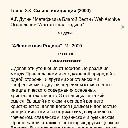
Глава XX. Смысл инициации
(2000)
А.Г. Дугин
/
Метафизика Благой Вести
/
Web Archive
Оглавление "Абсолютная Родина"
×
А.Г.Дугин
"Абсолютная Родина"
, М., 2000
Глава XX
Смысл инициации
Сделав эти уточнения относительно различия
между Православием и его духовной природой, с
одной стороны, и другими христианскими
конфессиями, с другой, перейдем к выяснению
инициатического содержания основных
христианских таинств. Этот инициатический
смысл, бывший истоком и основой раннего
христианства, являвшегося целиком и полностью
инициатическим и эзотерическим, сохранился в
греческом, славянском, грузинском и румынском
Православии, а также в некоторых других Церквях