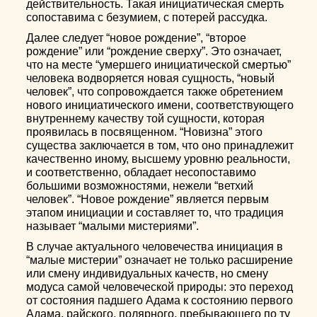
действительность. Такая инициатическая смерть
сопоставима с безумием, с потерей рассудка.
Далее следует “новое рождение”, “второе
рождение” или “рождение сверху”. Это означает,
что на месте “умершего инициатической смертью”
человека водворяется новая сущность, “новый
человек”, что сопровождается также обретением
нового инициатического имени, соответствующего
внутреннему качеству той сущности, которая
проявилась в посвященном. “Новизна” этого
существа заключается в том, что оно принадлежит
качественно иному, высшему уровню реальности,
и соответственно, обладает несопоставимо
большими возможностями, нежели “ветхий
человек”. “Новое рождение” является первым
этапом инициации и составляет то, что традиция
называет “малыми мистериями”.
В случае актуального человечества инициация в
“малые мистерии” означает не только расширение
или смену индивидуальных качеств, но смену
модуса самой человеческой природы: это переход
от состояния падшего Адама к состоянию первого
Адама, райского, полярного, пребывающего по ту