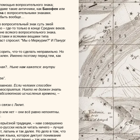
 помощью вопросительного знака;
 даже такие античники, как
Бахофен
или
на
с вопросительными знаками.
т быть вообще…
о вопросительный знак суть змей
о – где-то только в конце Средних веков.
вне всякого вопросительного знака.
естами и всякими вещами типа
аст спросил: "Мы о Меркурии?" И Панург
ссорить, что-то сделать неправильно. Но
силен. Именно поэтому перед тем, как
ная?.. Ныне нам кажется: внутри
ра"
.
авного. Если человек способен
овосприятия. Никто не должен знать
 абсолютного исчисления времени, –
 связи с Лилит.
 или нет – они всё равно непонятны.
.
серьёзной традиции, – нам совершенно
по-русски нельзя читать ничего – лучше
, латынь и так далее. Но дело в том, что
ние языка, которое диктует понимание
 язык, то косвенно – так или иначе.