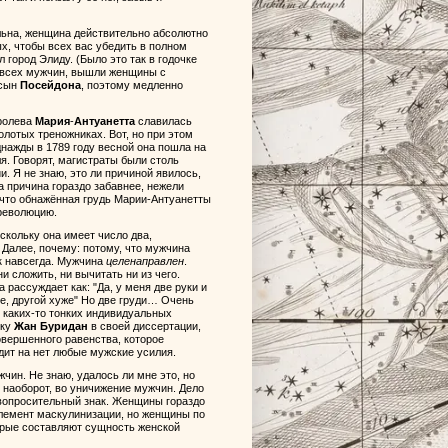
ильна, женщина действительно абсолютно
х, чтобы всех вас убедить в полном
 город Элиду. (Было это так в годочке
 всех мужчин, вышли женщины с
 сын
Посейдона
, поэтому медленно
оролева
Мария
-
Антуанетта
славилась
олотых треножниках. Вот, но при этом
нажды в 1789 году весной она пошла на
я. Говорят, магистраты были столь
. Я не знаю, это ли причиной явилось,
а причина гораздо забавнее, нежели
, что обнажённая грудь Марии-Антуанетты
 революцию.
оскольку она имеет число два,
 Далее, почему: потому, что мужчина
ак навсегда. Мужчина
целенаправлен
.
ни сложить, ни вычитать ни из чего.
рассуждает как: "Да, у меня две руки и
чше, другой хуже" Но две груди… Очень
, каких-то тонких индивидуальных
ьку
Жан Буридан
в своей диссертации,
 совершенного равенства, которое
дит на нет любые мужские усилия.
чин. Не знаю, удалось ли мне это, но
, наоборот, во уничижение мужчин. Дело
 вопросительный знак. Женщины гораздо
 элемент маскулинизации, но женщины по
торые составляют сущность женской