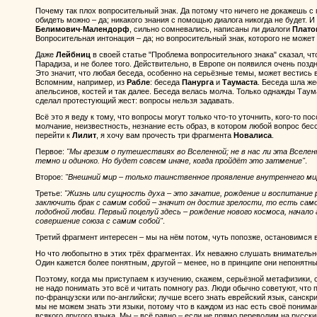
Почему так плох вопросительный знак. Да потому что ничего не докажешь с
обидеть можно – да; никакого знания с помощью диалога никогда не будет. И
Белимович
-
Малендорф
, сильно сомневались, написаны ли диалоги
Плато
Вопросительная интонация – да; но вопросительный знак, которого не може
Даже
Лейбниц
в своей статье "Проблема вопросительного знака" сказал, чт
Парадиза, и не более того. Действительно, в Европе он появился очень поздн
Это значит, что любая беседа, особенно на серьёзные темы, может вестись 
Вспомним, например, из
Рабле
: беседа
Панурга
и
Таумаста
. Беседа шла ж
апельсинов, костей и так далее. Беседа велась молча. Только однажды Таум
сделал протестующий жест: вопросы нельзя задавать.
Всё это я веду к тому, что вопросы могут только что-то уточнить, кого-то по
молчание, неизвестность, незнание есть образ, в котором любой вопрос бес
перейти к
Лилит
, я хочу вам прочесть три фрагмента
Новалиса
.
Первое:
"Мы грезим о путешествиях во Вселенной; не в нас ли эта Вселен
темно и одиноко. Но будет совсем иначе, когда пройдёт это затмение"
.
Второе:
"Внешний мир – только таинственное проявление внутреннего ми
Третье:
"Жизнь или сущность духа – это зачатие, рождение и воспитание р
заключить брак с самим собой – значит он достиг зрелости, то есть сам
подобной любви. Первый поцелуй здесь – рождение нового космоса, начало
совершение союза с самим собой"
.
Третий фрагмент интересен – мы на нём потом, чуть попозже, остановимся в
Но что любопытно в этих трёх фрагментах. Их неважно слушать внимательно
Один кажется более понятным, другой – менее, но в принципе они непонятны
Поэтому, когда мы приступаем к изучению, скажем, серьёзной метафизики, 
не надо понимать это всё и читать помногу раз. Люди обычно советуют, что 
по-французски или по-английски; лучше всего знать еврейский язык, санскрит
мы не можем знать эти языки, потому что в каждом из нас есть своё понима
всякого другого языка. Мы – всё равно – если не прямо переводим на русский