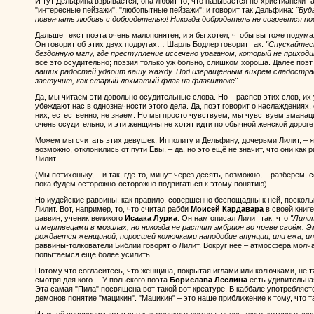
И тут Дельфина взрывается; она любит то, что называется по-христиански "а
"интересные пейзажи", "любопытные пейзажи"; и говорит так Дельфина:
"Буд
повенчать любовь с добродетелью! Никогда добродетель не согреется по
Дальше текст поэта очень малопонятен, и я бы хотел, чтобы вы тоже подумал
Он говорит об этих двух подругах… Шарль Бодлер говорит так:
"Спускайтесь
бездонную мглу, где преступление иссечено ураганом, который не приходи
всё это осудительно; поэзия только уж больно, слишком хороша. Далее поэ
ваших радостей удвоит вашу жажду. Под извращенным вихрем сладостра
застучит, как старый лохматый флаг на флагштоке"
.
Да, мы читаем эти довольно осудительные слова. Но – распев этих слов, и
убеждают нас в однозначности этого дела. Да, поэт говорит о наслаждениях,
них, естественно, не знаем. Но мы просто чувствуем, мы чувствуем эманации
очень осудительно, и эти женщины не хотят идти по обычной женской дороге:
Можем мы считать этих девушек, Ипполиту и Дельфину, дочерьми Лилит, – я 
возможно, отклонились от пути Евы, – да, но это ещё не значит, что они как 
Лилит.
(Мы потихоньку, – и так, где-то, минут через десять, возможно, – разберём, 
пока будем осторожно-осторожно подвигаться к этому понятию).
Но иудейские раввины, как правило, совершенно беспощадны к ней, посколь
Лилит. Вот, например, то, что считал рабби
Моисей Кардавара
в своей книге
раввин, ученик великого
Исаака Луриа
. Он нам описал Лилит так, что
"Лили
и мертвецами в могилах, но никогда не растит эмбрион во чреве своём. Э
рождается женщиной, поросшей колючками наподобие апунции, или ежа, ил
раввины-толкователи Библии говорят о Лилит. Вокруг неё – атмосфера молч
попытаемся ещё более усилить.
Потому что согласитесь, что женщина, покрытая иглами или колючками, не та
смотря для кого… У польского поэта
Борислава Леслина
есть удивительная
Эта самая "Пила" посвящена вот такой вот креатуре. В каббале употребляет
демонов понятие "мацикин". "Мацикин" – это наше приближение к тому, что т