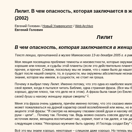
Лилит. В чем опасность, которая заключается в ж
(2002)
Евгений Головин
/
Новый Университет
/
Web Archive
Евгений Головин
Лилит
В чем опасность, которая заключается в женщи
Текст лекции, прочитанной в музее Маяковского 13-го декабря 2005 г. в р
Моя лекция посвящена проблеме темноты и неизвестности, которые окружают
хорошие или плохие, и судьбы этой планеты (если это действительно планета,
прочее, и прочее. Словом, поскольку мы не знаем, что с нами было до нашег
будет после нашей смерти, то, в сущности, мы окружены абсолютным незна
знание, которое мы имеем, в сущности, не стоит ни гроша.
Почему я выбрал тему Лилит. Именно потому, что это одна из наиболее мал
своё время, когда я пытался читать Библию, одна странная фраза. (Все мы 
хорошо, другие плохо, так что дело не в этом). А фраза была такая (из Еккле
1
своей души и нахожу женщину горше смерти"
.
Меня эта фраза очень удивила, причём именно потому, что это сказано именн
может пожаловаться на дурной характер своей возлюбленной или жены, но в
акценте этой фразы: "Я смотрю на женщину глазами своей души и нахожу её
руки – цепи"… Почему так. Почему так. Ведь можно сказать совсем другое д
источник жизни, женщина воспитывает нас, кормит, поит и так далее, и так д
следующие слова: "Нехорошо мужчине быть одному. И Господь создал Еву"
Всё это мы знаем хорошо, некоторые – слишком даже хорошо. Но теперь мы