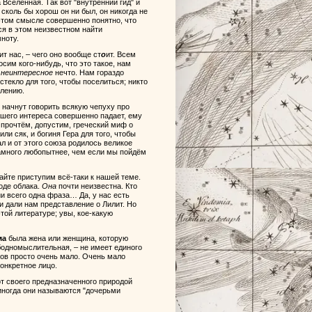
 Вселенная. Так вот "внутренний гид" и
сколь бы хорош он ни был, он никогда не
этом смысле совершенно понятно, что
ся в этом неизвестном найти
ноту.
т нас, – чего оно вообще ст
о
ит. Всем
сим кого-нибудь, что это такое, нам
ь
неинтересное
нечто. Нам гораздо
стекло для того, чтобы поселиться; никто
шлению.
е начнут говорить всякую чепуху про
нашего интереса совершенно падает, ему
прочтём, допустим, греческий миф о
ли сяк, и богиня Гера для того, чтобы
ал и от этого союза родилось великое
намного любопытнее, чем если мы пойдём
вайте приступим всё-таки к нашей теме.
оде облака.
Она
почти неизвестна. Кто
ии всего одна фраза… Да, у нас есть
 дали нам представление о Лилит. Но
той литературе; увы, кое-какую
ма
была жена или женщина, которую
ободномыслительная, – не имеет единого
алов просто очень мало. Очень мало
конкретное лицо.
от своего предназначенного природой
 иногда они называются "дочерьми