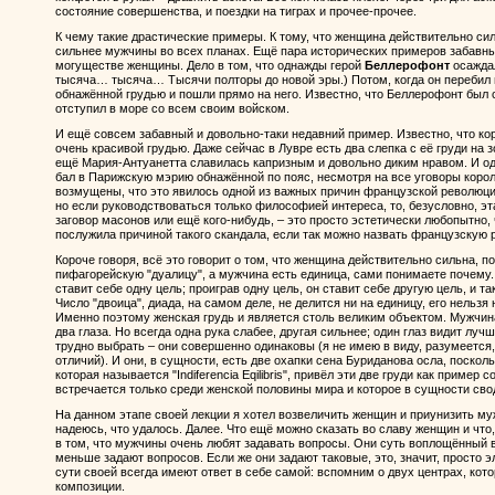
состояние совершенства, и поездки на тиграх и прочее-прочее.
К чему такие драстические примеры. К тому, что женщина действительно с
сильнее мужчины во всех планах. Ещё пара исторических примеров забавны
могуществе женщины. Дело в том, что однажды герой
Беллерофонт
осаждал
тысяча… тысяча… Тысячи полторы до новой эры.) Потом, когда он перебил
обнажённой грудью и пошли прямо на него. Известно, что Беллерофонт был
отступил в море со всем своим войском.
И ещё совсем забавный и довольно-таки недавний пример. Известно, что к
очень красивой грудью. Даже сейчас в Лувре есть два слепка с её груди на з
ещё Мария-Антуанетта славилась капризным и довольно диким нравом. И од
бал в Парижскую мэрию обнажённой по пояс, несмотря на все уговоры корол
возмущены, что это явилось одной из важных причин французской революции
но если руководствоваться только философией интереса, то, безусловно, эт
заговор масонов или ещё кого-нибудь, – это просто эстетически любопытно
послужила причиной такого скандала, если так можно назвать французскую
Короче говоря, всё это говорит о том, что женщина действительно сильна, п
пифагорейскую "дуалицу", а мужчина есть единица, сами понимаете почему.
ставит себе одну цель; проиграв одну цель, он ставит себе другую цель, и т
Число "двоица", диада, на самом деле, не делится ни на единицу, его нельзя 
Именно поэтому женская грудь и является столь великим объектом. Мужчина 
два глаза. Но всегда одна рука слабее, другая сильнее; один глаз видит лу
трудно выбрать – они совершенно одинаковы (я не имею в виду, разумеется
отличий). И они, в сущности, есть две охапки сена Буриданова осла, поскол
которая называется "Indiferencia Eqilibris", привёл эти две груди как пример
встречается только среди женской половины мира и которое в сущности сво
На данном этапе своей лекции я хотел возвеличить женщин и приунизить муж
надеюсь, что удалось. Далее. Что ещё можно сказать во славу женщин и что
в том, что мужчины очень любят задавать вопросы. Они суть воплощённый
меньше задают вопросов. Если же они задают таковые, это, значит, просто
сути своей всегда имеют ответ в себе самой: вспомним о двух центрах, ко
композиции.