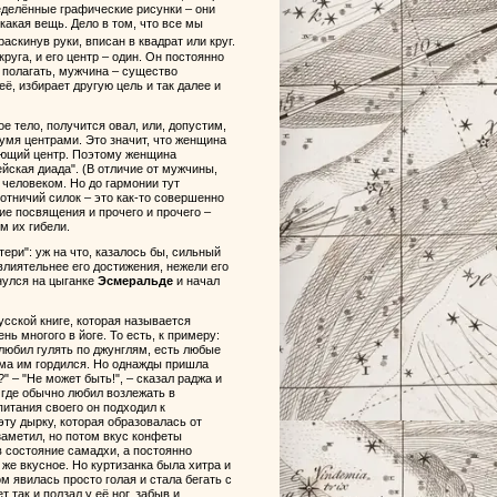
ределённые графические рисунки – они
какая вещь. Дело в том, что все мы
раскинув руки, вписан в квадрат или круг.
круга, и его центр – один. Он постоянно
 полагать, мужчина – существо
ё, избирает другую цель и так далее и
 тело, получится овал, или, допустим,
вумя центрами. Это значит, что женщина
дающий центр. Поэтому женщина
ская диада". (В отличие от мужчины,
 человеком. Но до гармонии тут
отничий силок – это как-то совершенно
ие посвящения и прочего и прочего –
м их гибели.
ери": уж на что, казалось бы, сильный
 влиятельнее его достижения, нежели его
кнулся на цыганке
Эсмеральде
и начал
усской книге, которая называется
нь многого в йоге. То есть, к примеру:
 любил гулять по джунглям, есть любые
сьма им гордился. Но однажды пришла
" – "Не может быть!", – сказал раджа и
 где обычно любил возлежать в
питания своего он подходил к
эту дырку, которая образовалась от
заметил, но потом вкус конфеты
 в состояние самадхи, а постоянно
 же вкусное. Но куртизанка была хитра и
м явилась просто голая и стала бегать с
 так и ползал у её ног, забыв и