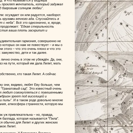
д" и что называется у Бодлера
ь проклят мечтатель, который задумал
д багровым солнцем любви"
.
и: осуждает он или радуется, наоборот.
 кругами вечного ада. Спускайтесь в
т с неба"
. Всё это однозначно, и, вроде,
т продолжает:
"Едкая стерильность
стия ваша плоть заскрипит и
х удивительная гармония, совершенно не
 о которых он нам не повествует – и мы о
 этого – что это очень плохо и что это
 замужество, дети и так далее.
лично очень в этом не убеждён. Да, они,
раз на пути, который им дала Лилит, мать
собственно, кто такая Лилит. А сейчас
ку они, видимо, любят Еву больше, чем
 "Гранатовый сад". Это известный очень
т любит совокупляться с повешенными
мбрион зреет под виселицей и
и пилы"
. И в таком роде довольно многие
ания, атмосфера странности, которую мы
к уж привлекательна – но, правда,
 баллада, которая называется "Пила".
ся обычно для Лилит и других женских
акое Лилит.