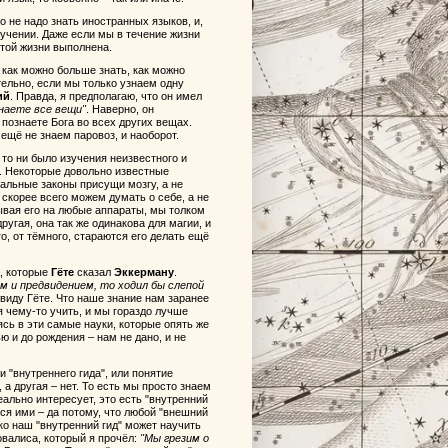
о не надо знать иностранных языков, и,
зучении. Даже если мы в течение жизни
этой жизни выполнена.
 как можно больше знать, как можно
тельно, если мы только узнаем одну
ий
. Правда, я предполагаю, что он имел
знаете все вещи"
. Наверно, он
ы познаете Бога во всех других вещах.
 ещё не знаем паровоз, и наоборот.
то ни было изучения неизвестного и
го. Некоторые довольно известные
ональные законы присущи мозгу, а не
скорее всего можем думать о себе, а не
сывая его на любые аппараты, мы толком
ругая, она так же одинакова для магии, и
го, от тёмного, стараются его делать ещё
, которые
Гёте
сказал
Эккерману
.
ем и предвидением, то ходил бы слепой
ввиду Гёте. Что наше знание нам заранее
я чему-то учить, и мы гораздо лучше
сь в эти самые науки, которые опять же
ю и до рождения – нам не дано, и не
и "внутреннего гида", или понятие
а другая – нет. То есть мы просто знаем
 реально интересует, это есть "внутренний
ся ими – да потому, что любой "внешний
ько наш "внутренний гид" может научить
валиса, который я прочёл:
"Мы грезим о