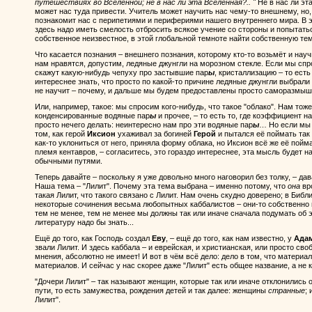
путешествиях во Вселенной; не в нас ли эта Вселенная?.. "
Не в нас ли эта
может нас туда привести. Учитель может научить нас чему-то внешнему, но, 
познакомит нас с перипетиями и перифериями нашего внутреннего мира. В 
здесь надо иметь смелость отбросить всякое учение со стороны и попытать
собственное неизвестное, в этой глобальной темноте найти собственную тем
Что касается познания – внешнего познания, которому кто-то возьмёт и научи
нам нравятся, допустим, ледяные джунгли на морозном стекле. Если мы спро
скажут какую-нибудь чепуху про застывшие пар
ы
, кристаллизацию – то ест
интереснее знать, что просто по какой-то причине ледяные джунгли выбрали 
не научит – почему, и дальше мы будем предоставлены просто саморазмы
Или, например, такое: мы спросим кого-нибудь, что такое "облако". Нам тож
конденсированные водяные пар
ы
и прочее, – то есть то, где коэффициент 
просто нечего делать: неинтересно нам про эти водяные пар
ы
… Но если мы 
том, как герой
Иксион
ухаживал за богиней
Герой
и пытался её поймать так и
как-то уклониться от него, приняла форму облака, но Иксион всё же её пойм
племя кентавров, – согласитесь, это гораздо интереснее, эта мысль будет 
обычными путями.
Теперь давайте – поскольку я уже довольно много наговорил без толку, – да
Наша тема – "Лилит". Почему эта тема выбрана – именно потому, что
она
вр
такая Лилит, что такого связано с Лилит. Нам очень скудно доверено; в Библ
некоторые сочинения весьма любопытных каббалистов – они-то собственно и
тем не менее, тем не менее мы должны так или иначе сначала подумать об э
литературу надо бы знать...
Ещё до того, как Господь создал
Еву
, – ещё до того, как нам известно, у
Ада
звали Лилит. И здесь каббала – и еврейская, и христианская, или просто св
мнения, абсолютно не имеет! И вот в чём всё дело: дело в том, что матери
материалов. И сейчас у нас скорее даже "Лилит" есть общее название, а не 
"Дочери Лилит" – так называют женщин, которые так или иначе отклонились 
пути, то есть замужества, рождения детей и так далее: женщины
странные
;
Лилит".