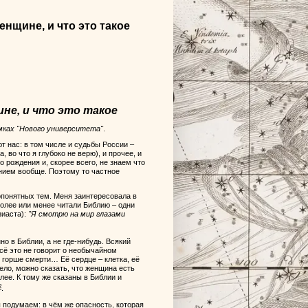
енщине, и что это такое
не, и что это такое
амках "Нового университета"
.
 нас: в том числе и судьбы России –
 во что я глубоко не верю), и прочее, и
о рождения и, скорее всего, не знаем что
нием вообще. Поэтому то частное
опонятных тем. Меня заинтересовала в
более или менее читали Библию – одни
зиаста):
"Я смотрю на мир глазами
о в Библии, а не где-нибудь. Всякий
сё это не говорит о необычайном
 горше смерти… Её сердце – клетка, её
ело, можно сказать, что женщина есть
алее. К тому же сказаны в Библии и
2
.
 подумаем: в чём же опасность, которая