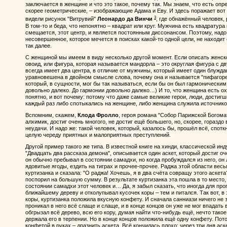
заключается в женщине и что это такое, почему так. Мы знаем, что есть оп
скорее геометрические, – изображающие Адама и Еву. И здесь поражает вот 
3
видели рисунок "Витрувий"
Леонардо да Винчи
, где обнажённый человек, 
В том-то и беда, что непонятно – квадрат или круг. Мужчина есть квадратура 
смещается, этот центр, и является постоянным диссонансом. Поэтому, надо
несовершенное, которое мечется в поисках какой-то одной цели, не находит е
так далее.
С женщиной мы имеем в виду несколько другой момент. Если описать женское
овоид, или фигура, которая называется мандорла – это округлая фигура с д
всегда имеет два центра, в отличие от мужчины, который имеет один блуж
уравновешена в двойном смысле слова, почему она и называется "пифагорей
который, в сущности, мог бы так называться, если бы он был гармоническим
довольно далеко. До гармонии довольно далеко…) И то, что женщина есть ох
понятно, и вот почему: потому что даже самые великие герои, люди, достигш
каждый раз либо спотыкались на женщине, либо женщина служила источнико
Вспомним, скажем,
Клода Фролло
, героя романа "Собор Парижской Богомат
алхимик, достиг очень многого, не достиг ещё большего, но, скорее, гораздо
неудачи. И надо же: такой человек, который, казалось бы, прошёл всё, спот
целую череду приятных и малоприятных преступлений.
Другой пример такого же типа. В известной книге на хинди, классической инд
"Двадцать два рассказа демона", описывается один аскет, который достиг оче
он обычно пребывал в состоянии самадхи, но когда пробуждался из него, он
ядовитые ягоды, ездить на тиграх и прочее-прочее. Раджа этой области ве
куртизанка и сказала: "О раджа! Хочешь, я в два счёта совращу этого аскета?
поспорил на большую сумму. В результате куртизанка эта пошла в то место,
состоянии самадхи этот человек и… Да, я забыл сказать, что иногда для про
ближайшему дереву и отколупывал кусочек коры – тем и питался. Так вот, в 
коры, куртизанка положила вкусную конфету. И сначала санниази ничего не 
проникал в него всё слаще и слаще, и в конце концов он уже не мог впадать
обгрызал всё дерево, всю его кору, думая найти что-нибудь ещё, нечто такое
держала его в терпении. Но в конце концов положила ещё одну конфету. Пото
конфетой в руках – дразнить аскета. Всё кончилась плохо: через три дня аскет