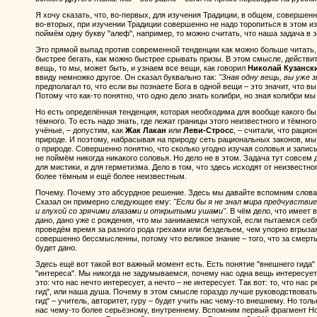
Я хочу сказать, что, во-первых, для изучения Традиции, в общем, совершенн
во-вторых, при изучении Традиции совершенно не надо торопиться в этом и
поймём одну букву "алеф", например, то можно считать, что наша задача в 
Это прямой выпад против современной тенденции как можно больше читать,
быстрее бегать, как можно быстрее срывать призы. В этом смысле, действи
вещь, то мы, может быть, и узнаем все вещи, как говорил
Николай Кузанск
ввиду немножко другое. Он сказал буквально так:
"Зная одну вещь, вы уже 
предполагал то, что если вы познаете Бога в одной вещи – это значит, что в
Потому что как-то понятно, что одно дело знать колибри, но зная колибри мы
Но есть определённая тенденция, которая необходима для вообще какого бы 
тёмного. То есть надо знать, где лежат границы этого неизвестного и тёмно
учёные, – допустим, как
Жак Лакан
или
Леви-Стросс
, – считали, что раци
природе. И поэтому, набрасывая на природу сеть рациональных законов, мы 
о природе. Совершенно понятно, что сколько угодно изучая соловья и запи
не поймём никогда никакого соловья. Но дело не в этом. Задача тут совсем д
для мистики, и для герметизма. Дело в том, что здесь исходят от неизвестно
более тёмным и ещё более неизвестным.
Почему. Почему это абсурдное решение. Здесь мы давайте вспомним слова
Сказал он примерно следующее ему:
"Если бы я не знал мира предчувстви
и глухой со зрячими глазами и открытыми ушами"
. В чём дело, что имеет 
дано, дано уже с рождения, что мы занимаемся чепухой, если пытаемся себ
проведём время за разного рода грехами или бездельем, чем упорно вгрызая
совершенно бессмысленны, потому что великое знание – того, что за смерть
будет дано.
Здесь ещё вот такой вот важный момент есть. Есть понятие "внешнего гида" 
"интереса". Мы никогда не задумываемся, почему нас одна вещь интересует, 
это: что нас нечто интересует, а нечто – не интересует. Так вот: то, что нас
гид", или наша душа. Почему в этом смысле гораздо лучше руководствовать
гид" – учитель, авторитет, гуру – будет учить нас чему-то внешнему. Но тол
нас чему-то более серьёзному, внутреннему. Вспомним первый фрагмент Но