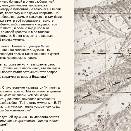
у него большой и очень любопытный
, молодой человек, поселился в
в которую моментально влюбился. Он ещё
чам, поскольку снял домик напротив. По
 собирались дамы и кавалеры, и там были
ся стук, и всё пропадало в темноте.
а обычно либо занимается акушерством,
то иметь, и больно вид у неё был
со своей кровати, и в её головах
ростыни. В этот момент эта хищная
её внучка умерла.
почему. Потому, что дочери Лилит
енщин, влюблённых в мужчин. Но,
енавидят только таких женщин. К детям
опять же вопреки мнению.
ы, которые не хотят выполнять свою
… (Опять же, я напоминаю, что мы идём
ы просто хотим затемнить этот вопрос
4
е креатуры из поэмы
Бодлера
–
м. Стихотворение называется "Ипполита
 всё неинтересно. Мы не знаем, в данный
мы даже не знаем, чем эти люди
ге. Дельфина, наиболее активная из
жской любви:
"Те
[то есть мужчины – Е. Г.]
ра, что ласкают тени призрачных озёр.
ом бесконечном сне"
.
ет дать ей мужчина. Но Ипполита боится
нмы чёрных фантомов. Они то и дело
нтом"
.