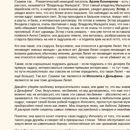
Скажем так… Романтический немецкий писатель
Архем Коннернем
– есть 
рассказ, называется "Владельцы Мальрата". Этот самый владелец Мальрата
еврейском гетто, и напротив, в маленьком домике, увидел девушку
Эстер
, 
увидел много чего, что его более всего поразило. Он наблюдал за ней по но
ночам вдруг зажигался свет, Эстер проходила в бальном платье, вокруг неё
и рауты, и балы, и интересные разговоры. Но потом в хижину Эстер раздавал
Входила старуха, очень противная с виду. Владелец Мальрата знал, что он
либо обмывает покойников. Поэтому он как-то не очень-то хотел с ней дела-
противный. И вот однажды Эстер стала умирать – она уже почти не вставала 
появился Ангел Смерти; она дышала тяжело, она металась, разбрасывала п
старуха бросилась на неё и задушила её – и подняла крик на всё гетто, что 
Кто она такая, эта старуха. Безусловно, она относится к дочерям Лилит. Но 
ненавидят земных женщин – да вовсе нет. Дочери Лилит скорее ненавидят ж
вопреки довольно обычному мнению, дочери Лилит не ненавидят мужчин и н
они относятся нейтрально – скорее плохо, чем хорошо – но не убивают их, 
Также, если хорошенько подумать дальше – если подумать о тех дочерях Ев
прямую задачу, интересоваться своими прямыми интересами, – то тут тоже
по пути
неизвестного
: мы совсем не хотим определить, кто такая Лилит – м
ещё больше). Так вот. Скажем так: являются ли
Ипполита
и
Дельфина
– дв
являются ли они тоже дочерьми Лилит.
Давайте уберём проблему вопросительного знака, или даже то, что мы знае
и Дельфина". Они, безусловно, лесбиянки, но мы договорились, что нам это
момент нас не интересует, кто такие эти самые лесбиянки – абсолютно нет, 
занимаются. Но стихотворение написано в очень живом и любопытном диало
подруг, говорит своей более робкой подруге Ипполите, протестуя против му
пробороздят твоё тело как лемех. Мои поцелую легки, как бабочки Эфеме
Я раскрою тебе секреты самых тёмных наслаждений и зачарую в неведом
Понятно: она просто хочет отвлечь свою подругу Ипполиту от того, что мож
такого рода дружбы и говорит ей в прекрасных стихах:
"Меня обступают со
зовут меня на изменчивые дороги, оттеснённые от нас кровавым горизо