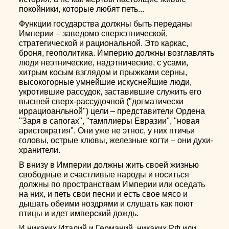
покойники, которые любят петь...
Функции государства должны быть переданы
Империи – заведомо сверхэтнической,
стратегической и рациональной. Это каркас,
броня, геополитика. Империю должны возглавлять
люди неэтнические, надэтнические, с усами,
хитрым косым взглядом и прыжками серны,
высокогорные умнейшие искуснейшие люди,
укротившие рассудок, заставившие служить его
высшей сверх-рассудочной ("догматически
иррациоанльной") цели – представители Ордена
"Заря в сапогах", "тамплиеры Евразии", "новая
аристократия". Они уже не этнос, у них птичьи
головы, острые клювы, железные когти – они духи-
хранители.
В внизу в Империи должны жить своей жизнью
свободные и счастливые народы и носиться
должны по пространствам Империи или оседать
на них, и петь свои песни и есть свое мясо и
дышать обеими ноздрями и слушать как поют
птицы и идет имперский дождь.
И никаких Италий и Германий, никаких РФ или