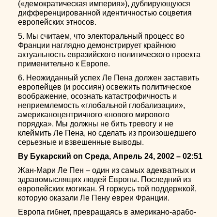
(«демократическая империя»), дублирующуюся
дифференцированной идентичностью соцветия
европейских этносов.
5. Мы считаем, что электоральный процесс во
Франции наглядно демонстрирует крайнюю
актуальность евразийского политического проекта
применительно к Европе.
6. Неожиданный успех Ле Пена должен заставить
европейцев (и россиян) освежить политическое
воображение, осознать катастрофичность и
неприемлемость «глобальной глобализации»,
американоцентричного «нового мирового
порядка». Мы должны не бить тревогу и не
клеймить Ле Пена, но сделать из произошедшего
серьезные и взвешенные выводы.
By Букарский on Среда, Апрель 24, 2002 – 02:51
Жан-Мари Ле Пен – один из самых адекватных и
здравомыслящих людей Европы. Последний из
европейских могикан. Я горжусь той поддержкой,
которую оказали Ле Пену евреи Франции.
Европа гибнет, превращаясь в американо-арабо-