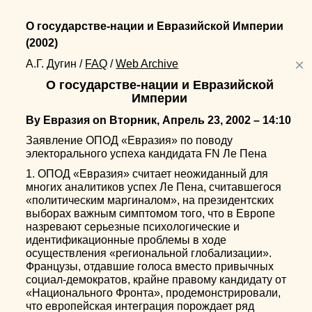
О государстве-нации и Евразийской Империи
(2002)
×
А.Г. Дугин
/
FAQ
/
Web Archive
О государстве-нации и Евразийской
Империи
By Евразия on Вторник, Апрель 23, 2002 – 14:10
Заявление ОПОД «Евразия» по поводу
электорального успеха кандидата FN Ле Пена
1. ОПОД «Евразия» считает неожиданный для
многих аналитиков успех Ле Пена, считавшегося
«политическим маргиналом», на президентских
выборах важным симптомом того, что в Европе
назревают серьезные психологические и
идентификационные проблемы в ходе
осуществления «региональной глобализации».
Французы, отдавшие голоса вместо привычных
социал-демократов, крайне правому кандидату от
«Национального Фронта», продемонстрировали,
что европейская интеграция порождает ряд