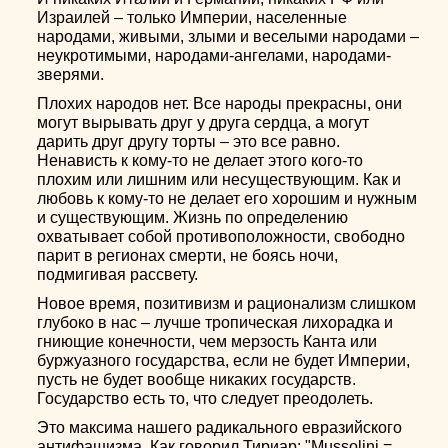
Израилей – только Империи, населенные
народами, живыми, злыми и веселыми народами –
неукротимыми, народами-ангелами, народами-
зверями.
Плохих народов нет. Все народы прекрасны, они
могут вырывать друг у друга сердца, а могут
дарить друг другу торты – это все равно.
Ненависть к кому-то не делает этого кого-то
плохим или лишним или несуществующим. Как и
любовь к кому-то не делает его хорошим и нужным
и существующим. Жизнь по определению
охватывает собой противоположности, свободно
парит в регионах смерти, не боясь ночи,
подмигивая рассвету.
Новое время, позитивизм и рационализм слишком
глубоко в нас – лучше тропическая лихорадка и
гниющие конечности, чем мерзость Канта или
буржуазного государства, если не будет Империи,
пусть не будет вообще никаких государств.
Государство есть то, что следует преодолеть.
Это максима нашего радикального евразийского
антифашизма. Как говорил Тириар: "Mussolini =