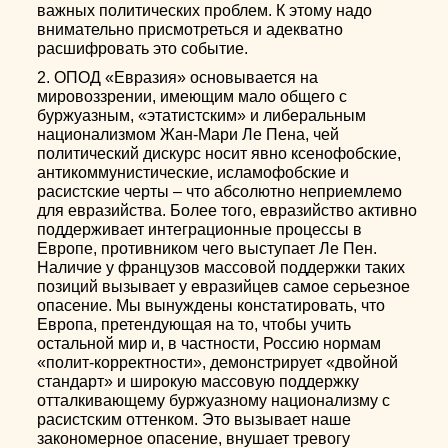
важных политических проблем. К этому надо
внимательно присмотреться и адекватно
расшифровать это событие.
2. ОПОД «Евразия» основывается на
мировоззрении, имеющим мало общего с
буржуазным, «этатистским» и либеральным
национализмом Жан-Мари Ле Пена, чей
политический дискурс носит явно ксенофобские,
антикоммунистические, исламофобские и
расистские черты – что абсолютно неприемлемо
для евразийства. Более того, евразийство активно
поддерживает интеграционные процессы в
Европе, противником чего выступает Ле Пен.
Наличие у французов массовой поддержки таких
позиций вызывает у евразийцев самое серьезное
опасение. Мы вынуждены констатировать, что
Европа, претендующая на то, чтобы учить
остальной мир и, в частности, Россию нормам
«полит-корректности», демонстрирует «двойной
стандарт» и широкую массовую поддержку
отталкивающему буржуазному национализму с
расистским оттенком. Это вызывает наше
закономерное опасение, внушает тревогу