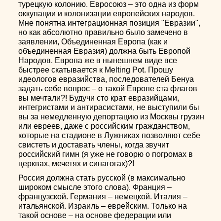
турецкую колонию. Евросоюз – это одна из форм
оккупации и колонизации европейских народов.
Мне понятна интеграционная позиция "Евразии",
но как абсолютно правильно было замечено в
заявлении, Объединенная Европа (как и
объединенная Евразия) должна быть Европой
Народов. Европа же в нынешнем виде все
быстрее скатывается к Melting Pot. Прошу
идеологов евразийства, последователей Бенуа
задать себе вопрос – о такой Европе ста флагов
вы мечтали?! Будучи сто крат евразийцами,
интегристами и антирасистами, не выступили бы
вы за немедленную депортацию из Москвы грузин
или евреев, даже с российским гражданством,
которые на стадионе в Лужниках позволяют себе
свистеть и доставать члены, когда звучит
российский гимн (я уже не говорю о погромах в
церквах, мечетях и синагогах)?!
Россия должна стать русской (в максимально
широком смысле этого слова). Франция –
французской. Германия – немецкой. Италия –
итальянской. Израиль – еврейским. Только на
такой основе – на основе федерации или