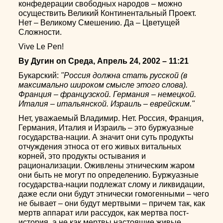
конфедерации свободных народов – можно
осуществить Великий Континентальный Проект.
Нет – Великому Смешению. Да – Цветущей
Сложности.
Vive Le Pen!
By Дугин on Среда, Апрель 24, 2002 – 11:21
Букарский:
"Россия должна стать русской (в
максимально широком смысле этого слова).
Франция – французской. Германия – немецкой.
Италия – итальянской. Израиль – еврейским."
Нет, уважаемый Владимир. Нет. Россия, Франция,
Германия, Италия и Израиль – это буржуазные
государства-нации. А значит они суть продукты
отчуждения этноса от его живых витальных
корней, это продукты остывания и
рационализации. Оживлены этническим жаром
они быть не могут по определению. Буржуазные
государства-нации подлежат слому и ликвидации,
даже если они будут этнически гомогенными – чего
не бывает – они будут мертвыми – причем так, как
мертв аппарат или рассудок, как мертва пост-
история, а не как мертвы настоящие живые