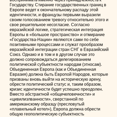
Государству. Стирание государственных границ в
Европе ведет к окончательному распаду этой
идентичности, и французы первыми выразили
своим голосованием тревогу относительно этого и
свое решительное несогласие. Согласно
евразийской логике, стратегическая интеграция
Европы в «большое пространство» и отмирание
«Государства-Нации» являются сами по себе
позитивными процессами и служат прообразом
евразийской интеграции стран СНГ в Евразийский
Союз. Однако и в том и в другом случае это
должно сопровождаться делегированием
политической субъектности народам (этносам).
Объединенная Европа (как и Объединенная
Евразия) должна быть Европой Народов, которые
призваны вновь выйти на историческую арену,
обрести политический статус и, таким образом,
кризис идентичности будет успешно преодолен.
Вместо абстрактной «общечеловечности» и
«цивилизлванности», сверстанной по
американскому образцу (пресловутый
«плавильный котел»), Европа должна обрести
общую геополитическую субъектность