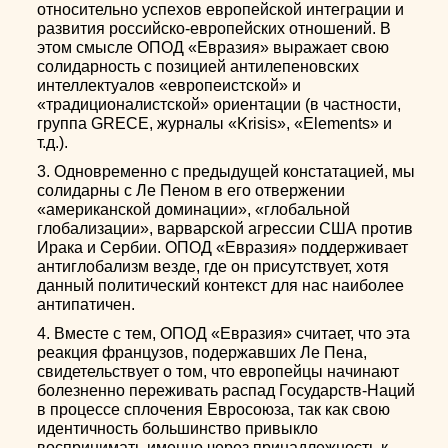
относительно успехов европейской интеграции и
развития российско-европейских отношений. В
этом смысле ОПОД «Евразия» выражает свою
солидарность с позицией антилепеновских
интеллектуалов «европеистской» и
«традиционалистской» ориентации (в частности,
группа GRECE, журналы «Krisis», «Elements» и
т.д.).
3. Одновременно с предыдущей констатацией, мы
солидарны с Ле Пеном в его отвержении
«американской доминации», «глобальной
глобализации», варварской агрессии США против
Ирака и Сербии. ОПОД «Евразия» поддерживает
антиглобализм везде, где он присутствует, хотя
данный политический контекст для нас наиболее
антипатичен.
4. Вместе с тем, ОПОД «Евразия» считает, что эта
реакция французов, подержавших Ле Пена,
свидетельствует о том, что европейцы начинают
болезненно переживать распад Государств-Наций
в процессе сплочения Евросоюза, так как свою
идентичность большинство привыкло
воспринимать именно через принадлежность к