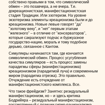
собствено правыми в том, что символический
обмен – это позавчера, а не вчера. Т.е.
докреационистская, манифестационистская
стадия Традиции. Или эзотеризм. На уровне
экзотеризма элементы креационизма были и до
креационизма. Новые левые говорят "да"
"золотому веку", и "нет" первым этапам
"железного" – в отличие от "консерваторов",
которые сакрализуют подчас и буржуазное
государство-нацию, мораль и тому подобное
дерьмо, связанное с Кантом.
Симулякры начинаются там, где кончается
символический обмен. Процесс усугубления
качества симулякров – есть процесс замены
парадигмы сферы (манифестационизма)
креационизмом (парадигмой луча) и современным
миром (парадигма отрезка). Это правильно.
Отчуждение есть отчуждение от
манифестационистского комплекса. Все.
Что такое фрейдизм? Занятно: резидуальный
манифестационизм, но – и здесь критика
Бодрийяра – резидуальный манифестационизм,
рассмотренный с позиции гипер-рационализма,