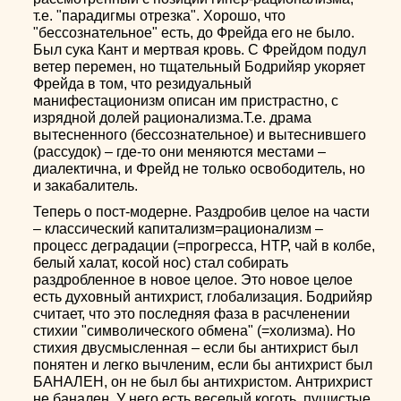
т.е. "парадигмы отрезка". Хорошо, что
"бессознательное" есть, до Фрейда его не было.
Был сука Кант и мертвая кровь. С Фрейдом подул
ветер перемен, но тщательный Бодрийяр укоряет
Фрейда в том, что резидуальный
манифестационизм описан им пристрастно, с
изрядной долей рационализма.Т.е. драма
вытесненного (бессознательное) и вытеснившего
(рассудок) – где-то они меняются местами –
диалектична, и Фрейд не только освободитель, но
и закабалитель.
Теперь о пост-модерне. Раздробив целое на части
– классический капитализм=рационализм –
процесс деградации (=прогресса, НТР, чай в колбе,
белый халат, косой нос) стал собирать
раздробленное в новое целое. Это новое целое
есть духовный антихрист, глобализация. Бодрийяр
считает, что это последняя фаза в расчленении
стихии "символического обмена" (=холизма). Но
стихия двусмысленная – если бы антихрист был
понятен и легко вычленим, если бы антихрист был
БАНАЛЕН, он не был бы антихристом. Антрихрист
не банален. У него есть веселый коготь, пушистые