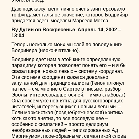
Даю подсказку: меня лично очень заинтерсовало
то фундаментальное значение, которое Бодрийяр
придается здесь моделям Марселя Мосса.
By Дугин on Воскресенье, Апрель 14, 2002 –
13:04
Теперь несколько моих мыслей по поводу книги
Бодрийяра (неокончательно).
Бодрийяр дает нам в этой книге определенную
парадигму, которая позволяет понять его – и я бы
сказал шире, новых левых – систему координат.
Эта система координат кажется довольно
запутанной для традиционалиста (Генон плюнул
на нее – см. мнение о Сартре в письме, разбор
Эволы, интересовавшегося ей, – имхо слабоват).
Она совсем уже невнятна для русскоговорящих
читателей, интересующихся новыми левыми. –
Если марксисткая (позднебрежневская) критика
хоть как-то внятна, то все последующее –
особенно с симпатией – просто делириум
необразованных людей – типизированных Ад
Маргинумом, псое-образными, семантикой слова