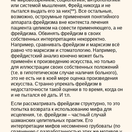
или системой мышления, Фрейд никогда и не
пытался выдать его за них(**). Все остальные,
возможно, остроумные применения понятийного
аппарата фрейдизма вне контекста лечения
пациента целиком на совести применяющего, а не
фрейдизма. Обвинять фрейдизм в своих
собственных интерпретациях некорректно.
Например, сравнивать фрейдизм и марксизм всё
равно что марксизм и стоматологию. Например,
фрейдистский анализ конечно может быть
применён к произведению искусства, но только
для иллюстрации своих собственных положений
(т.е. в гипотетическом случае наличия больного),
это не есть ни в коей мере оценка произведения
искусства. Странно упрекать фрейдизм в
недостаточности такой оценки в то время, когда он
и не пытался её дать. И т.п.
Если рассматривать фрейдизм структурно, то это
попытка возврата к использованию мифа для
исцеления, т.е. фрейдизм – частный случай
шаманских целительных практик. Его
интерпретации мифов несомненно грубоваты (по
сравнению с разработанностью этих же мотивов у