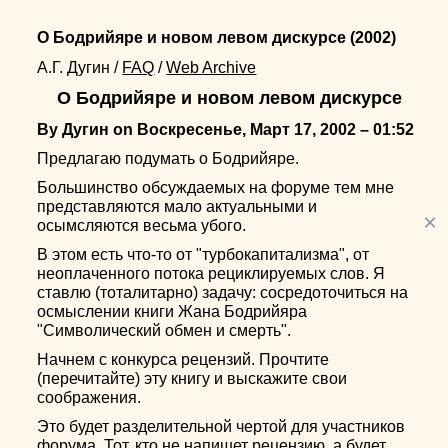
О Бодрийяре и новом левом дискурсе
(2002)
А.Г. Дугин
/
FAQ
/
Web Archive
О Бодрийяре и новом левом дискурсе
By Дугин on Воскресенье, Март 17, 2002 – 01:52
Предлагаю подумать о Бодрийяре.
Большинство обсуждаемых на форуме тем мне
представляются мало актуальными и
×
осымсляются весьма убого.
В этом есть что-то от "турбокапитализма", от
неоплаченного потока рециклируемых слов. Я
ставлю (тоталитарно) задачу: сосредоточиться на
осмыслении книги Жана Бодрийяра
"Символический обмен и смерть".
Начнем с конкурса рецензий. Прочтите
(перечитайте) эту книгу и выскажите свои
соображения.
Это будет разделительной чертой для участников
форума. Тот, кто не напишет рецензию, а будет