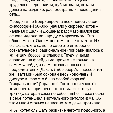
трудились, переводили, публиковали, искали
деньги на издание, распространяли, помещали в
сеть...)
Фрейдизм не Бодрийяром, а всей новой левой
философией 50-80-х (начало у сюрреалистов –
начиная с Дали и Дюшана) рассматривался как
основа идеологии наряду с марксизмом. Это
общее место. Одним жестом это не отмести. И я
бы сказал, что само по себе это интересно:
сознательное (=рациональное) приравнивалось к
капиталу, бессознательное к Труду. Иными
словами, на фрейдизме причем не только на
самом Фрейде, а на многочисленных его
продолжателях (Лакан, Лябрюйер,Альтюссер, тот
же Гваттари) был основан весь ново-левый
дискурс и imho это было особой формой
"сакральности" ("правого", "онтологического")
компонента, привнесенного в марксистскую
критику, которая сама по себе – imho – тоже несла
в себе потенциал виртуального онтологизма. Об
этом мной столько написано, что даже противно.
Я бы хотел слышать развитие чего-то подобного, а