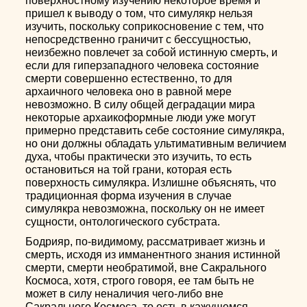
поверхностному изучению некоторое время и
пришел к выводу о том, что симулякр нельзя
изучить, поскольку соприкосновение с тем, что
непосредственно граничит с бессущностью,
неизбежно повлечет за собой истинную смерть, и
если для гиперзападного человека состояние
смерти совершенно естественно, то для
архаичного человека оно в равной мере
невозможно. В силу общей деградации мира
некоторые архаикоформные люди уже могут
примерно представить себе состояние симулякра,
но они должны обладать ультимативным величием
духа, чтобы практически это изучить, то есть
остановиться на той грани, которая есть
поверхность симулякра. Излишне объяснять, что
традиционная форма изучения в случае
симулякра невозможна, поскольку он не имеет
сущности, онтологического субстрата.
Бодрияр, по-видимому, рассматривает жизнь и
смерть, исходя из имманентного знания истинной
смерти, смерти необратимой, вне Сакрального
Космоса, хотя, строго говоря, ее там быть не
может в силу неналичия чего-либо вне
Сакрального Космоса, то есть в кажущемся