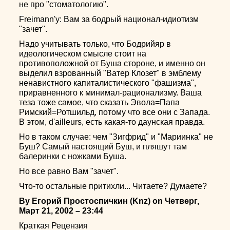
не про "стоматологию".
Freimann'у: Вам за бодрый национал-идиотизм
"зачет".
Надо учитывать только, что Бодрийяр в
идеологическом смысле стоит на
противоположной от Буша стороне, и именно он
выделил взрованный "Ватер Клозет" в эмблему
ненавистного капиталистического "фашизма",
приравненного к минимал-рационализму. Ваша
теза тоже самое, что сказать Эвола=Папа
Римский=Ротшильд, потому что все они с Запада.
В этом, d'ailleurs, есть какая-то даунская правда.
Но в таком случае: чем "Зигфрид" и "Мариинка" не
Буш? Самый настоящий Буш, и пляшут там
балеринки с ножками Буша.
Но все равно Вам "зачет".
Что-то остальные притихли... Читаете? Думаете?
By Егорий Простоспичкин (Knz) on Четверг,
Март 21, 2002 – 23:44
Краткая Рецензия