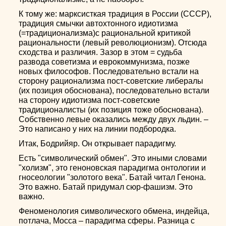
К тому же: марксисткая традиция в России (СССР),
традиция смычки автохтонного идиотизма
(=традиционализма)с рациональной критикой
рациональности (левый революционизм). Отсюда
сходства и различия. Зазор в этом = судьба
развода советизма и еврокоммунизма, позже
новых философов. Последовательно встали на
сторону рационализма пост-советские либералы
(их позиция обоснована), последовательно встали
на сторону идиотизма пост-советские
традиционалисты (их позиция тоже обоснована).
Собственно левые оказались между двух льдин. –
Это написано у них на линии подбородка.
Итак, Бодрийяр. Он открывает парадигму.
Есть "символический обмен". Это иными словами
"холизм", это геноновская парадигма онтологии и
гносеологии "золотого века". Батай читал Генона.
Это важно. Батай придумал сюр-фашизм. Это
важно.
Феноменология символического обмена, индейца,
потлача, Мосса – парадигма сферы. Разница с