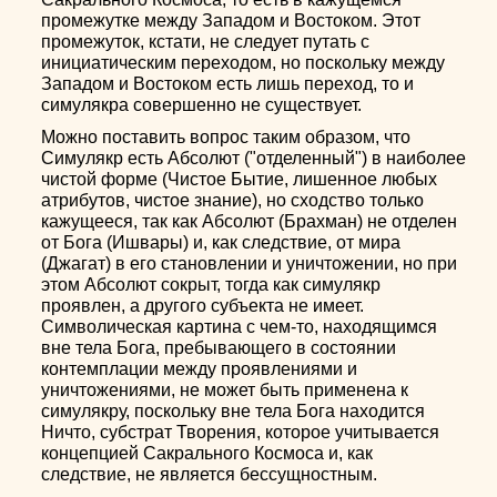
промежутке между Западом и Востоком. Этот
промежуток, кстати, не следует путать с
инициатическим переходом, но поскольку между
Западом и Востоком есть лишь переход, то и
симулякра совершенно не существует.
Можно поставить вопрос таким образом, что
Симулякр есть Абсолют ("отделенный") в наиболее
чистой форме (Чистое Бытие, лишенное любых
атрибутов, чистое знание), но сходство только
кажущееся, так как Абсолют (Брахман) не отделен
от Бога (Ишвары) и, как следствие, от мира
(Джагат) в его становлении и уничтожении, но при
этом Абсолют сокрыт, тогда как симулякр
проявлен, а другого субъекта не имеет.
Символическая картина с чем-то, находящимся
вне тела Бога, пребывающего в состоянии
контемплации между проявлениями и
уничтожениями, не может быть применена к
симулякру, поскольку вне тела Бога находится
Ничто, субстрат Творения, которое учитывается
концепцией Сакрального Космоса и, как
следствие, не является бессущностным.