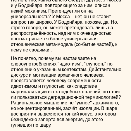
и у Бодрийяра, повторяющего за ним, описан
некий механизм. Претендует ли он на
универсальность? У Мосса – нет, он не ставит
вопрос так широко. У Бодрийяра, похоже, да. Но,
строго говоря, он может претендовать лишь на
распространённость, над ним с очевидностью
просматривается более универсальная
отношенческая мета-модель (со-бытие частей), к
нему не сводимая.
Не понятно, почему вы настаиваете на
словоупотреблениях "идиотизм", "глупость" по
отношению указанным контекстам. Действительно,
дискурс и мотивации архаичного человека
представляется человеку современности
идиотизмом и глупостью, как следствие
маргинализации всех подобных явлений, но стоит
ли пользоваться деградационной терминологией?
Рациональное мышление не "умнее" архаичного,
но концентрированней, засчёт изоляции. В шаре
восприятия выделяется тонкий конус, в котором
безнадёжно заперта вся энергия, до этого
гулявшая по шару.