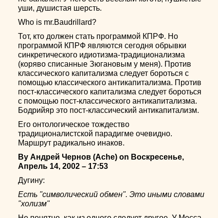
уши, душистая шерсть.
Who is mr.Baudrillard?
Тот, кто должен стать программой КПРФ. Но
программой КПРФ являются сегодня обрывки
синкретического идиотизма-традиционализма
(коряво списанные Зюгановым у меня). Против
классического капитализма следует бороться с
помощью классического антикапитализма. Против
пост-классического капитализма следует бороться
с помощью пост-классического антикапитализма.
Бодрийяр это пост-классический антикапитализм.
Его онтологическое тождество
традиционалистской парадигме очевидно.
Маршрут радикально инаков.
By Андрей Чернов (Ache) on Воскресенье,
Апрель 14, 2002 – 17:53
Дугину:
Есть "символический обмен". Это иными словами
"холизм"
Не понятно, как из одного следует другое. У Мосса