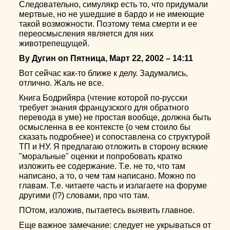
Следовательно, симулякр есть то, что придумали
мертвые, но не ушедшие в бардо и не имеющие
такой возможности. Поэтому тема смерти и ее
переосмысления является для них
животрепещущей.
By Дугин on Пятница, Март 22, 2002 – 14:11
Вот сейчас как-то ближе к делу. Задумались,
отлично. Жаль не все.
Книга Бодрийяра (чтение которой по-русски
требует знания французского для обратного
перевода в уме) не простая вообще, должна быть
осмысленна в ее контексте (о чем стоило бы
сказать подробнее) и сопоставлена со структурой
ТП и НУ. Я предлагаю отложить в сторону всякие
"моральные" оценки и попробовать кратко
изложить ее содержание. Т.е. не то, что там
написано, а то, о чем там написано. Можно по
главам. Т.е. читаете часть и излагаете на форуме
другими (!?) словами, про что там.
ПОтом, изложив, пытаетесь выявить главное.
Еще важное замечание: следует не укрываться от