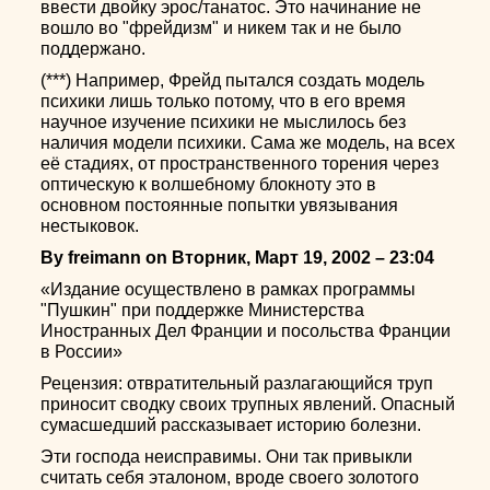
ввести двойку эрос/танатос. Это начинание не
вошло во "фрейдизм" и никем так и не было
поддержано.
(***) Например, Фрейд пытался создать модель
психики лишь только потому, что в его время
научное изучение психики не мыслилось без
наличия модели психики. Сама же модель, на всех
её стадиях, от пространственного торения через
оптическую к волшебному блокноту это в
основном постоянные попытки увязывания
нестыковок.
By freimann on Вторник, Март 19, 2002 – 23:04
«Издание осуществлено в рамках программы
"Пушкин" при поддержке Министерства
Иностранных Дел Франции и посольства Франции
в России»
Рецензия: отвратительный разлагающийся труп
приносит сводку своих трупных явлений. Опасный
сумасшедший рассказывает историю болезни.
Эти господа неисправимы. Они так привыкли
считать себя эталоном, вроде своего золотого