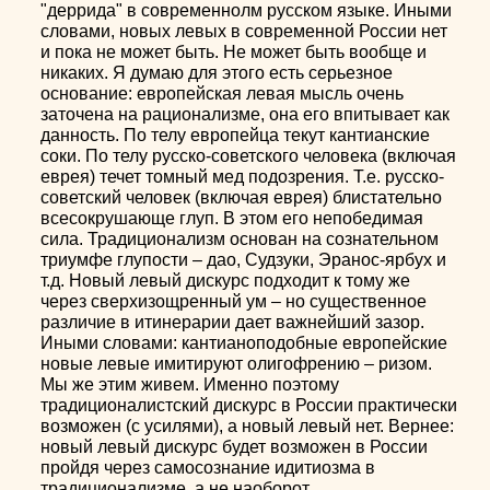
"деррида" в современнолм русском языке. Иными
словами, новых левых в современной России нет
и пока не может быть. Не может быть вообще и
никаких. Я думаю для этого есть серьезное
основание: европейская левая мысль очень
заточена на рационализме, она его впитывает как
данность. По телу европейца текут кантианские
соки. По телу русско-советского человека (включая
еврея) течет томный мед подозрения. Т.е. русско-
советский человек (включая еврея) блистательно
всесокрушающе глуп. В этом его непобедимая
сила. Традиционализм основан на сознательном
триумфе глупости – дао, Судзуки, Эранос-ярбух и
т.д. Новый левый дискурс подходит к тому же
через сверхизощренный ум – но существенное
различие в итинерарии дает важнейший зазор.
Иными словами: кантианоподобные европейские
новые левые имитируют олигофрению – ризом.
Мы же этим живем. Именно поэтому
традиционалистский дискурс в России практически
возможен (с усилями), а новый левый нет. Вернее:
новый левый дискурс будет возможен в России
пройдя через самосознание идитиозма в
традиционализме, а не наоборот.