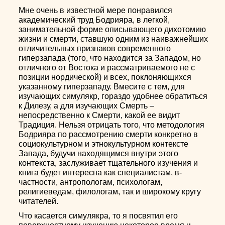
Мне очень в известной мере понравился
академический труд Бодрияра, в легкой,
занимательной форме описывающего дихотомию
жизни и смерти, ставшую одним из наиважнейших
отличительных признаков современного
гиперзапада (того, что находится за Западом, но
отличного от Востока и рассматриваемого не с
позиции нордической) и всех, поклоняющихся
указанному гиперзападу. Вмесите с тем, для
изучающих симулякр, гораздо удобнее обратиться
к Дилезу, а для изучающих Смерть –
непосредственно к Смерти, какой ее видит
Традиция. Нельзя отрицать того, что методология
Бодрияра по рассмотрению смерти конкретно в
социокультурном и этнокультурном контексте
Запада, будучи находящимся внутри этого
контекста, заслуживает тщательного изучения и
книга будет интересна как специалистам, в-
частности, антропологам, психологам,
религиеведам, филологам, так и широкому кругу
читателей.
Что касается симулякра, то я посвятил его