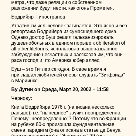
метра, что даже реляции о собственном
разложении будут нести, как огонь Прометея.
Бодрийяр – иностранец.
Утратив смысл, человек загибается. Это ясно и без
репортажа Бодрийяра из сумасшедшего дома.
Однако доктор Буш решил гальванизировать
душевнобольных в едином порыве к obliteration of
all other lifeforms, использовав вышеназванное
заблуждение несчастных и рассказав им, что они –
раса господ и что Америка юбер аллес.
Буш – это Гитлер сегодня. В свое время я
приглашал любителей оперы слушать "Зигфрида"
в Мариинке.
By Дугин on Среда, Март 20, 2002 – 11:58
Чернову:
Книга Бодрийяра 1976 г. (написана несколько
раньше), т.е. "нынешнее" звучит неопределенно.
Почему "неопределенно"? Потому что во Франции
на рубеже 80-х произошла фундаментальная
смена парадигм (она описана в статье де Бенуа
(под псевдонимом) в "Элементах" ?9 (мы