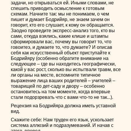
задачи, но открываться ей. Иными словами, не
спешить приводить осмысление к готовым
схемам. Начните так: мы не понимаем, о чем
пишет и думает Бодрийяр, не знаем зачем он
говорит, кто его слушает, к кому он обращается.
Заодно проведите экспресс-анализ того, кто вы
сами, откуда взялись, какие клише и штампы
сформировали вас, почему вы говорит то, что
говоитеэ, и думаете то, что думаете? И описав
себя как искусственный объект приступайте к
Бодрийяру (особенно обратите внимание на
следующее – где вы находитесь географически,
какой у вас рост, сколько вы испытвали травм, все
ли органы на месте, вспомните типичное
выражение лица ваших родителей – учителей –
товарищей по дет-саду и двору – особенно
остановитесь на том моменте, когда впервые
стали подорзревать что с вами что-то не так...).
Рецензия на Бодрийяра должна иметь уставной
вид.
Скажите себе: Нам труден его язык, ускользает
система аллюзий и подразумеваний. И начав с
этого, вперед.