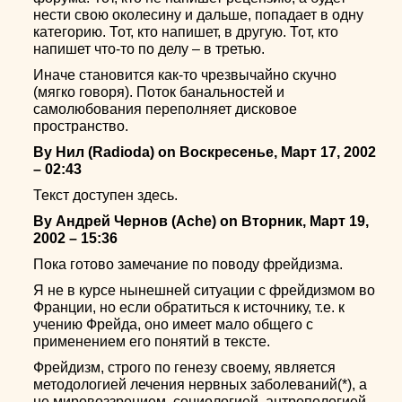
нести свою околесину и дальше, попадает в одну
категорию. Тот, кто напишет, в другую. Тот, кто
напишет что-то по делу – в третью.
Иначе становится как-то чрезвычайно скучно
(мягко говоря). Поток банальностей и
самолюбования переполняет дисковое
пространство.
By Нил (Radioda) on Воскресенье, Март 17, 2002
– 02:43
Текст доступен здесь.
By Андрей Чернов (Ache) on Вторник, Март 19,
2002 – 15:36
Пока готово замечание по поводу фрейдизма.
Я не в курсе нынешней ситуации с фрейдизмом во
Франции, но если обратиться к источнику, т.е. к
учению Фрейда, оно имеет мало общего с
применением его понятий в тексте.
Фрейдизм, строго по генезу своему, является
методологией лечения нервных заболеваний(*), а
не мировоззрением, социологией, антропологией