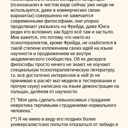
(психоанализ в чистом виде сейчас уже нигде не
используется, даже в коммерческих своих
вариантах) совершенно не замечается
современными философами, они упорно
продолжают указывать на Фрейда, даже Юнга
редко кто вспомнит, как будто всё там и застыло.
Мне кажется, это потому, что никто из
психотерапевтов, кроме Фрейда, не озаботился в
такой степени изложением своих идей на языке
научности и продвижением их внутри
академического сообщества. Об их дискурсе
философы просто ничего не знают, не изучают
специальную психотерапевтическую литературу,
т.к. всё достаточно интересное в ней (я не
принимаю в расчёт мат-модели в тестировании и
прочую скуку) написано на языке демонстрации на
пальцах, далёком от научности.
(*) "Моя цель сделать невыносимые страдания
невротика терпимыми страданиями нормального
человека."
(**) Я не имею в виду его поздних более
универсалистских попыток отказаться от либидо и