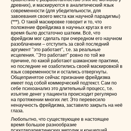
древних), и маскируются в аналитический язык
современности (для убедительности, для
завоевания своего места как научной парадигмы)
(***). О такой маскировке говорит и то, что
положение фрейдизма в научных кругах в его
время было достаточно шатким. Всё, что
фрейдизм мог сделать при очередном его научном
разоблачении – отступить за свой последний
аргумент "это работает", т.е. за реальные
исцеления. "Это работает" ровно по той же
причине, по какой работают шаманские практики,
но последние не озаботились своей маскировкой в
язык современности и остались отвергнуты.
Общепринятое сейчас признание фрейдизма
имеет под собой коммерческий подтекст. Сам по
себе психоанализ это длительный процесс, т.е.
изъятие денег у пациента происходит регулярно
на протяжении многих лет. Это перевесило
ненаучность фрейдизма, заставило закрыть на неё
глаза.
Любопытно, что существующее в настоящее
время большое разнообразие
психотерапевтических методик и концепций