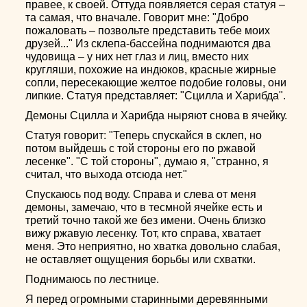
правее, к своей. Оттуда появляется серая статуя –
та самая, что вначале. Говорит мне: "Добро
пожаловать – позвольте представить тебе моих
друзей..." Из склепа-бассейна поднимаются два
чудовища – у них нет глаз и лиц, вместо них
кругляши, похожие на индюков, красные жирные
сопли, пересекающие желтое подобие головы, они
липкие. Статуя представляет: "Сцилла и Харибда".
Демоны Сцилла и Харибда ныряют снова в ячейку.
Статуя говорит: "Теперь спускайся в склеп, но
потом выйдешь с той стороны его по ржавой
лесенке". "С той стороны", думаю я, "странно, я
считал, что выхода отсюда нет."
Спускаюсь под воду. Справа и слева от меня
демоны, замечаю, что в тесмной ячейке есть и
третий точно такой же без имени. Очень близко
вижу ржавую лесенку. Тот, кто справа, хватает
меня. Это неприятно, но хватка довольно слабая,
не оставляет ощущения борьбы или схватки.
Поднимаюсь по лестнице.
Я перед огромными старинными деревянными