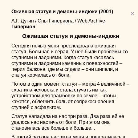
Ожившая статуя и демоны-индюки
(2001)
×
А.Г. Дугин
/
Сны Гипериона
/
Web Archive
Гиперион
Ожившая статуя и демоны-индюки
Сегодня ночью меня преследовала ожившая
статуя. Большая и серая. У нее были проблемы со
ступнями и ладонями. Когда статуя касалась
ступнями и ладонями каменных поверхностей –
перил балкона, где мы сидели – они шипели, и
статуя корчилась от боли.
Потом в один момент статуя – метра 4 величиной –
схватила человека и стала стучать им как
устройством для трамбовки по земле – чтобы,
кажется, облегчить боль от соприкосновения
ступней с асфальтом.
Статуя нападала на нас три раза. Два раза ей не
удалось нас настичь от боли. При этом она
становилась все больше и больше...
В третий раз она настигла меня и превратилась в