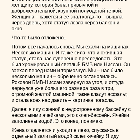
женщину, которая была привычной и
доброжелательной, крупной полуодетой теткой.
Женщина – кажется я ее знал когда-то – вышла
через дверь, хотя статуя лезла через балкон и
окно.
Что-то было отложено...
Потом все началось снова. Мы ехали на машинах.
Несколько машин. И та же сила, что и ожившая
статуя, стала нас суверенно преследовать. Это
был хромированный светлый БМВ или Ниссан. Он
заехал перед нами и тормознул. Мы – нас было
несколько машин – обреченно остановились.
Роковой БМВ-Ниссан завернул за угол, и оттуда
вернулся уже большего размера раза в три,
огромной желтой машиной, такие кладут асфальт,
и стала всех нас давить – картинка погасла.
Далее: я иду с женой к недостроенному бассейну с
несколькими ячейками, это склеп-бассейн. Ячейки
заполнены водой. Это конец, понимаю.
Жена отделяется и уходит в лево, спускаясь в
отдельный залитый водой склеп-ячейку. Я иду