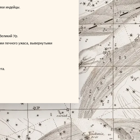
мки индейцы.
Великий Ур.
ми печного ужаса, вывернутыми
та.