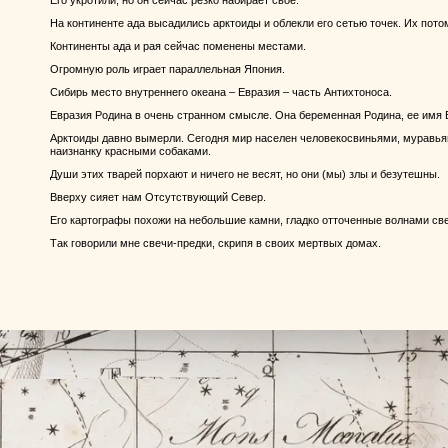
Его укротили, но он сейчас резко набирает свое.
На континенте ада высадились арктоиды и облекли его сетью точек. Их пото
Континенты ада и рая сейчас поменены местами.
Огромную роль играет параллельная Япония.
Сибирь место внутреннего океана – Евразия – часть Антихтоноса.
Евразия Родина в очень странном смысле. Она беременная Родина, ее имя 
Арктоиды давно вымерли. Сегодня мир населен человекосвиньями, муравья
наизнанку красными собаками.
Души этих тварей порхают и ничего не весят, но они (мы) злы и безутешны.
Вверху сияет нам Отсутствующий Север.
Его картографы похожи на небольшие камни, гладко отточенные волнами све
Так говорили мне свечи-предки, скрипя в своих мертвых домах.