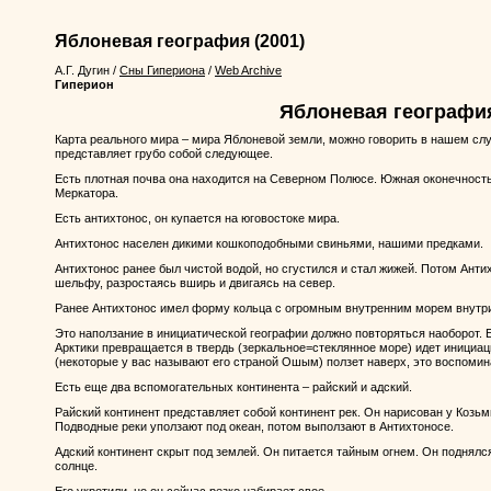
Яблоневая география
(2001)
А.Г. Дугин
/
Сны Гипериона
/
Web Archive
Гиперион
Яблоневая географи
Карта реального мира – мира Яблоневой земли, можно говорить в нашем слу
представляет грубо собой следующее.
Есть плотная почва она находится на Северном Полюсе. Южная оконечность
Меркатора.
Есть антихтонос, он купается на юговостоке мира.
Антихтонос населен дикими кошкоподобными свиньями, нашими предками.
Антихтонос ранее был чистой водой, но сгустился и стал жижей. Потом Анти
шельфу, разростаясь вширь и двигаясь на север.
Ранее Антихтонос имел форму кольца с огромным внутренним морем внутри
Это наползание в инициатической географии должно повторяться наоборот. Е
Арктики превращается в твердь (зеркальное=стеклянное море) идет инициац
(некоторые у вас называют его страной Ошым) ползет наверх, это воспомин
Есть еще два вспомогательных континента – райский и адский.
Райский континент представляет собой континент рек. Он нарисован у Козь
Подводные реки уползают под океан, потом выползают в Антихтоносе.
Адский континент скрыт под землей. Он питается тайным огнем. Он поднялся
солнце.