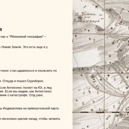
я
чае о "Яблоневой географии" –
 Новая Земля. Это есть еще и у
хтонос стал царапаться и скользить по
. Откуда и пошел Оуроборос.
сли Антихонос ползет на Юг, а лед
ия. Если мы видим, как Антихтонос
ание о катастрофе. Олд уанс.
мы Индикаплова на прямоугольной карте.
 несколько циклов назад, чтобы затмить