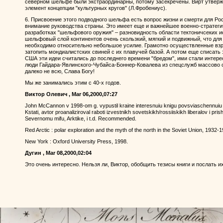
северном шельфе были экстраординарны, потому засекречены. Вирт утверж
элемент концепции "культурных кругов" (Л.Фробениус).
6. Присвоение этого подводного шельфа есть вопрос жизни и смерти для Ро
внимание руководства страны. Это имеет еще и важнейшее военно-стратеги
разработках "шельфового оружия" – разновидность области тектоничсеких и
шельфовый слой континентов очень скользкий, мягкий и подвижный, что дл
необходимо относительно небольшое усилие. Грамотно осуществленные взр
затопить мондиалистских свиней с их плавучей базой. А потом еще списать 
США эти идеи считались до последнего времени "бредом", ими стали интерес
люди Гайдара-Явлинского-Чубайса-Боннер-Ковалева из спецслужб массово 
далеко не всю, Слава Богу!
Мы же занимались этим с 40-х годов.
Виктор Олевич , Mar 06,2000,07:27
John McCannon v 1998-om g. vypustil kraine interesnuiu knigu povsviaschennuiu A
Kstati, avtor proanaliziroval raboti izvestnikh sovetskikh/rossiiskikh liberalov i pris
Severnomu mifu, Arktike, i t.d. Recommended.
Red Arctic : polar exploration and the myth of the north in the Soviet Union, 193
New York : Oxford University Press, 1998.
Дугин , Mar 08,2000,02:04
Это очень интересно. Нельзя ли, Виктор, обобщить тезисы книги и послать и