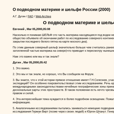
О подводном материке и шельфе России
(2000)
А.Г. Дугин
/
FAQ
/
Web Archive
О подводном материке и шель
Евгений , Mar 05,2000,05:08
Насколько я понимаю ШЕЛЬФ-это часть материка находящаяся под водои н
общество объявило об окончании работ по исследованию северного контин
закрытии последнего белого пятна на карте моского дна).
По этим данным северный шельф значительно больше чем считалось ранее
затопленной частью материка на севере)что приводит к пересмотру нынешн
Нам это важно или мы и так знали?
Дугин , Mar 05,2000,05:42
1. Это важно.
2. Это мы и так знали, но хорошо, что Вы сообщили на Форум.
3. Вы знаете, что к этой истории прямое отношение имеет Г.Н.Селезнев, уча
экспедиций? Он особенно покровительствовал этим исследованиям. Речь иде
международными законодательствами нечейные географические зоны принад
доскональные карты этих пространств. В таком положении есть нечто чрезв
правом и силой.
4. Эта интереснейшая тема нуждается в более подробном освещении. Пожал
информацию.
5. Аналогичными исследованиями пытались заниматься немецкие подводники
исследования Герман Вирт (позже через своих людей) и Юрген Шпанут. Гене