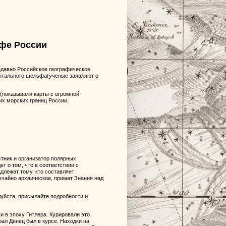
фе России
едавно Российское географическое
ентального шельфа(ученые заявляют о
(показывали карты с огромной
их морских границ России.
стник и организатор полярных
т о том, что в соответствии с
лежат тому, кто составляет
ычайно архаическое, примат Знания над
уйста, присылайте подробности и
 в эпоху Гитлера. Курировали это
рал Денец был в курсе. Находки на