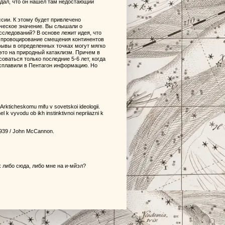
дал, что он нашел там недостающий
ссии. К этому будет привлечено
ческое значение. Вы слышали о
сследований? В основе лежит идея, что
я провоцирование смещения континентов
ывы в определенных точках могут мягко
это на природный катаклизм. Причем в
оваться только последние 5-6 лет, когда
сплавили в Пентагон информацию. Но
rkticheskomu mifu v sovetskoi ideologii.
hel k vyvodu ob ikh instinktivnoi nepriiazni k
2-1939 / John McCannon.
х либо сюда, либо мне на и-мйэл?