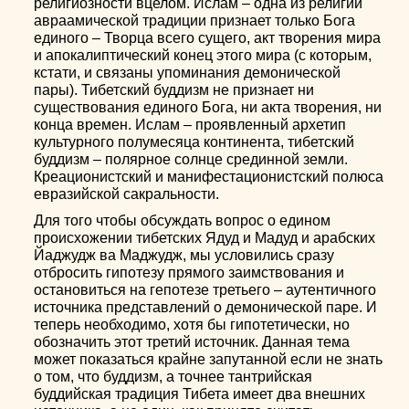
религиозности вцелом. Ислам – одна из религий
авраамической традиции признает только Бога
единого – Творца всего сущего, акт творения мира
и апокалиптический конец этого мира (с которым,
кстати, и связаны упоминания демонической
пары). Тибетский буддизм не признает ни
существования единого Бога, ни акта творения, ни
конца времен. Ислам – проявленный архетип
культурного полумесяца континента, тибетский
буддизм – полярное солнце срединной земли.
Креационистский и манифестационистский полюса
евразийской сакральности.
Для того чтобы обсуждать вопрос о едином
происхожении тибетских Ядуд и Мадуд и арабских
Йаджудж ва Маджудж, мы условились сразу
отбросить гипотезу прямого заимствования и
остановиться на гепотезе третьего – аутентичного
источника представлений о демонической паре. И
теперь необходимо, хотя бы гипотетически, но
обозначить этот третий источник. Данная тема
может показаться крайне запутанной если не знать
о том, что буддизм, а точнее тантрийская
буддийская традиция Тибета имеет два внешних