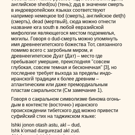
английское shed(ou) (тень); дуд в значении смерть
в индоевропейских языках соответствуют
например немецкое tod (смерть), английское det(h)
(смерть), dead (мертвый), сюда можно отнести
название юга south в любой евразийской
мифологии являющегося местом подземелья,
могилы. Говоря о dud-смерть можно упомянуть
имя древнеегипетского божества Тот, связанного
помимо всего с загробным миром, и
древнеегипетское Дуат (Дат) – место где
пребывают умершие, преисподняя "совсем
глубокая, совсем темная и бесконечная" [3], но
последнее требует выхода за пределы индо-
иранскогй традиции к более древним –
атлантическим или даже премордиальным
пластам сакральности (См замечание 1).
Говоря о сакральном символизме бинома огонь-
дым в контексте (восточно-) иранского
происхождении тибетского дуд можно привести
суфийский стих на таджикском языке:
Ishki jonon otash astu, akl – dud,
Ishk k'omad dargurezad akl zud.