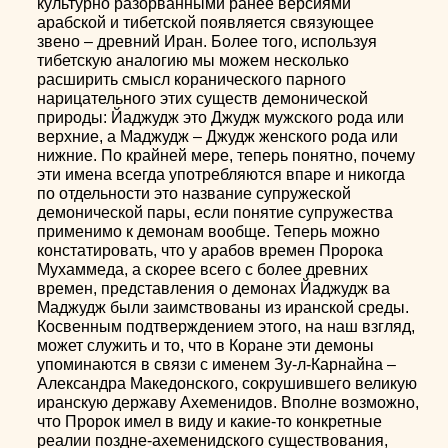
культурно разорванными ранее версиями
арабской и тибетской появляется связующее
звено – древний Иран. Более того, используя
тибетскую аналогию мы можем несколько
расширить смысл коранического парного
нарицательного этих существ демонической
природы: Йаджудж это Джудж мужского рода или
верхние, а Маджудж – Джудж женского рода или
нижние. По крайней мере, теперь понятно, почему
эти имена всегда употребляются впаре и никогда
по отдельности это название супружеской
демонической пары, если понятие супружества
применимо к демонам вообще. Теперь можно
констатировать, что у арабов времен Пророка
Мухаммеда, а скорее всего с более древних
времен, представления о демонах Йаджудж ва
Маджудж были заимствованы из иранской среды.
Косвенным подтверждением этого, на наш взгляд,
может служить и то, что в Коране эти демоны
упоминаются в связи с именем Зу-л-Карнайна –
Александра Македонского, сокрушившего великую
иранскую державу Ахеменидов. Вполне возможно,
что Пророк имел в виду и какие-то конкретные
реалии поздне-ахеменидского существования,