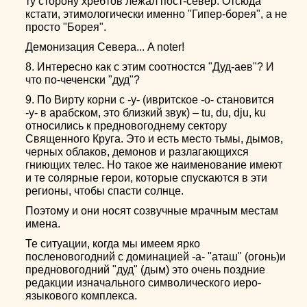
ту сторону хребтов лежал пост-север. Отсюда
кстати, этимологически именно "Гипер-борея", а не
просто "Борея".
Демонизация Севера... A noter!
8. Интересно как с этим соотностся "Дуд-аев"? И
что по-чеченски "дуд"?
9. По Вирту корни с -у- (ивритское -о- становится
-у- в арабском, это близкий звук) – tu, du, dju, ku
относились к предновогоднему сектору
Священного Круга. Это и есть место тьмы, дымов,
черных облаков, демонов и разлагающихся
гниющих телес. Но такое же наименование имеют
и те солярные герои, которые спускаются в эти
регионы, чтобы спасти солнце.
Поэтому и они носят созвучные мрачным местам
имена.
Те ситуации, когда мы имеем ярко
посленовогодний с доминацией -а- "аташ" (огонь)и
предновогодний "дуд" (дым) это очень поздние
редакции изначального символического иеро-
языкового комплекса.