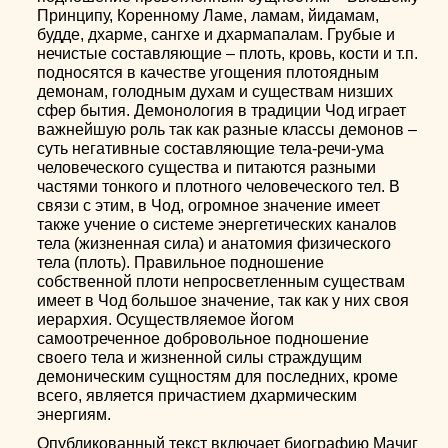
Принципу, Коренному Ламе, ламам, йидамам,
будде, дхарме, сангхе и дхармапалам. Грубые и
нечистые составляющие – плоть, кровь, кости и т.п.
подносятся в качестве угощения плотоядным
демонам, голодным духам и существам низших
сфер бытия. Демонология в традиции Чод играет
важнейшую роль так как разные классы демонов –
суть негативные составляющие тела-речи-ума
человеческого существа и питаются разными
частями тонкого и плотного человеческого тел. В
связи с этим, в Чод, огромное значение имеет
также учение о системе энергетических каналов
тела (жизненная сила) и анатомия физического
тела (плоть). Правильное подношение
собственной плоти непросветленным существам
имеет в Чод большое значение, так как у них своя
иерархия. Осуществляемое йогом
самоотреченное добровольное подношение
своего тела и жизненной силы страждущим
демоническим сущностям для последних, кроме
всего, является причастием дхармическим
энергиям.
Опубликованный текст включает биографию Мачиг