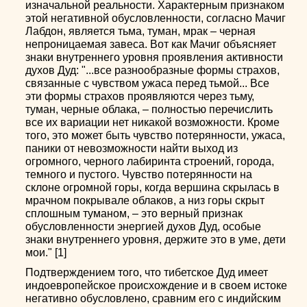
изначальной реальности. Характерным признаком
этой негативной обусловленности, согласно Мачиг
Лабдон, является тьма, туман, мрак – черная
непроницаемая завеса. Вот как Мачиг объясняет
знаки внутреннего уровня проявления активности
духов Дуд: "...все разнообразные формы страхов,
связанные с чувством ужаса перед тьмой... Все
эти формы страхов проявляются через тьму,
туман, черные облака, – полностью перечислить
все их вариации нет никакой возможности. Кроме
того, это может быть чувство потерянности, ужаса,
паники от невозможности найти выход из
огромного, черного лабиринта строений, города,
темного и пустого. Чувство потерянности на
склоне огромной горы, когда вершина скрылась в
мрачном покрывале облаков, а низ горы скрыт
сплошным туманом, – это верный признак
обусловленности энергией духов Дуд, особые
знаки внутреннего уровня, держите это в уме, дети
мои." [1]
Подтверждением того, что тибетское Дуд имеет
индоевропейское происхождение и в своем истоке
негативно обусловлено, сравним его с индийским