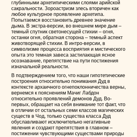
глубинными архетипическими слоями арийской
сакральности. Зороастризм злесь вторичен как
любое культурное проявление архетипа.
Попытаемся восстановить древнее значение
дыма. В экстра-версии, во внешнем мире дым –
темный спутник светонесущей стихии – огня,
останки огня, обратная сторона – темный аспект
животворящей стихии. В интро-версии, в
символизме процесса восприятия и мистического
опыта это темная завеса застилающая ясное
осознавание, препятствие на пути постижения
изначальной реальности.
В подтверждением того, что наши гипотетические
построения относительно понимания Дуд в
контексте архаичного огнепоклонничества верны,
вернемся к пояснениям Мачиг Лабдон
относительно проявлений демонов Дуд. Во-
первых, обращает на себя внимание тот факт, что
в отличии от остальных семи классов магических
существ в Чод, только существа класса Дуд
обуславливают исключительно негативные
явления и создают препятствия в главном –
постижении чувствующими существами природы