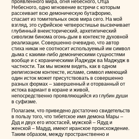
проявленного мира, огня небесного, Отца
Небесного, одно мгновение встречи с которым
рассеивает всю демоническую бутафорию,
спасает из томительных оков мира сего. На мой
взгляд, это суфийское четверостишье высвечивает
глубинный внеисторический, архетипический
сиволизм бинома огонь-дым в контексте духовной
реализации. Совершенно очевидно, что автор
стиха никак не соотносит используемый им символ
дыма с какими-либо демоническими сущностями
вообще и с кораническими Йаджудж ва Маджудж в
частности. Так мы можем видеть, как в одном
религиозном контексте, исламе, символ имеющий
один исток может присутствовать в совершенно
разных формах – завершенный и оторванный от
истока вариант в коране и живой,
непосредственно проявляющийся из глубин души
в суфизме.
Полагаем, что приведено достаточно свидетельств
в пользу того, что тибетское имя демона Мары –
Дуд и двух его ипостасей, мужской – Ядуд и
женской – Мадуд, имеют иранское происхождение.
Таким образом, между пространственно и