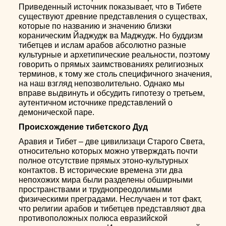
Приведенный источник показывает, что в Тибете
существуют древние представления о существах,
которые по названию и значению близки
кораническим Йаджудж ва Маджудж. Но буддизм
тибетцев и ислам арабов абсолютно разные
культурные и архетипические реальности, поэтому
говорить о прямых заимствованиях религиозных
терминов, к тому же столь специфичного значения,
на наш взгляд непозволительно. Однако мы
вправе выдвинуть и обсудить гипотезу о третьем,
аутентичном источнике представлений о
демонической паре.
Происхождение тибетского Дуд
Аравия и Тибет – две цивилизаци Старого Света,
относительно которых можно утверждать почти
полное отсутствие прямых этоно-культурных
контактов. В исторические времена эти два
непохожих мира были разделены обширными
пространствами и труднопреодолимыми
физическими преградами. Неслучаен и тот факт,
что религии арабов и тибетцев представляют два
противоположных полюса евразийской