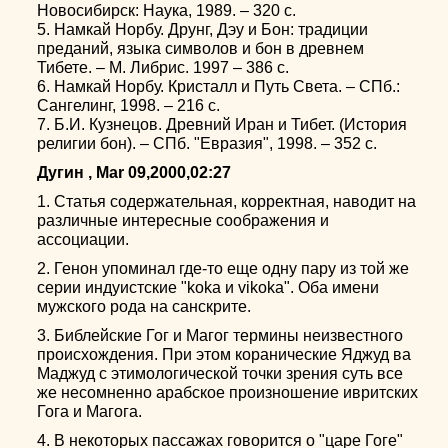
Новосибирск: Наука, 1989. – 320 с.
5. Намкай Норбу. Друнг, Дэу и Бон: традиции
преданий, языка символов и бон в древнем
Тибете. – М. Либрис. 1997 – 386 с.
6. Намкай Норбу. Кристалл и Путь Света. – СПб.:
Сангелинг, 1998. – 216 с.
7. Б.И. Кузнецов. Древний Иран и Тибет. (История
религии бон). – СПб. "Евразия", 1998. – 352 с.
Дугин , Mar 09,2000,02:27
1. Статья содержательная, корректная, наводит на
различные интересные соображения и
ассоциации.
2. Генон упоминал где-то еще одну пару из той же
серии индуистские "koka и vikoka". Оба имени
мужского рода на санскрите.
3. Библейские Гог и Магог термины неизвестного
происхождения. При этом коранические Яджуд ва
Маджуд с этимологической точки зрения суть все
же несомненно арабское произношение ивритских
Гога и Магога.
4. В некоторых пассажах говорится о "царе Гоге"