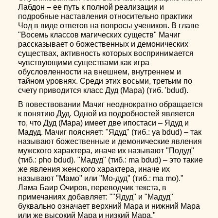
Лабдон – ее путь к полной реализации и
подробные наставления относительно практики
Чод в виде ответов на вопросы учеников. В главе
"Восемь классов магических существ" Мачиг
рассказывает о божественных и демонических
существах, активность которых воспринимается
чувствующими существами как игра
обусловленности на внешнем, внутреннем и
тайном уровнях. Среди этих восьми, третьим по
счету приводится класс Дуд (Мара) (тиб. 'bdud).
В повествовании Мачиг неоднократно обращается
к понятию Дуд. Одной из подробностей является
то, что Дуд (Мара) имеет две ипостаси – Ядуд и
Мадуд. Мачиг поясняет: "Ядуд" (тиб.: ya bdud) – так
называют божественные и демонические явления
мужского характера, иначе их называют "Подуд"
(тиб.: pho bdud). "Мадуд" (тиб.: ma bdud) – это такие
же явления женского характера, иначе их
называют "Мамо" или "Мо-дуд" (тиб.: ma mo)."
Лама Баир Очиров, переводчик текста, в
примечаниях добавляет: ""Ядуд" и "Мадуд"
буквально означает верхний Мара и нижний Мара
или же высокий Мара и низкий Мара."