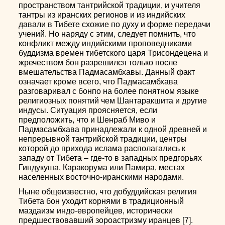
пространством тантрийской традиции, и учителя
тантры из иранских регионов и из индийских
давали в Тибете схожие по духу и форме передачи
учений. Но наряду с этим, следует помнить, что
конфликт между индийскими проповедниками
буддизма времен тибетского царя Трисондецена и
жречеством бон разрешился только после
вмешательства Падмасамбхавы. Данный факт
означает кроме всего, что Падмасамбхава
разговаривал с бонпо на более понятном языке
религиозных понятий чем Шантаракшита и другие
индусы. Ситуация проясняется, если
предположить, что и Шенраб Миво и
Падмасамбхава принадлежали к одной древней и
непрерывной тантрийской традиции, центры
которой до прихода ислама располагались к
западу от Тибета – где-то в западных предгорьях
Гиндукуша, Каракорума или Памира, местах
населенных восточно-иранскими народами.
Ныне общеизвестно, что добуддийская религия
Тибета бон уходит корнями в традиционный
маздаизм индо-европейцев, исторически
предшествовавший зороастризму иранцев [7].