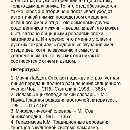
огонь отца, но уже отгоревший в отце и потому
только дым для внука. То, что отец обозначается
также через d-d вторично и показывает уход от
аутентичной нимики посредством смешения
истинного имени отца – oto с именами других
родственников мужчин – дедом, дядей, что может
быть связано общинными реалиями эпохи
матриархата. Интересно, что именно у славян
русских сохранились подлинные звучания имен
отец и дед, хотя по звучанию и смыслу в
современном языке русских они никак не
соотносятся с огнем и дымом.
Литература:
1. Мачиг Лабдон. Отсекая надежду и страх: устная
линия передачи полного разъяснения священного
учения Чод. – СПб.: Сангелинг, 1998. – 368 с.
2. Ислам: Энциклопедический словарь. – М.:
Наука. Главная редакция восточной литературы,
1991. – 315 с.: ил.
3. Мифологический словарь. – М.: Сов.
энциклопедия, 1991. – 736 с.
4. Герасимова К.М. Традиционные верования
тибетцев в культовой системе ламаизма. –