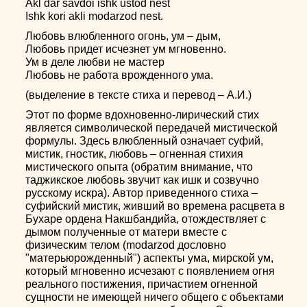
Akl dar savdoi ishk ustod nest
Ishk kori akli modarzod nest.
Любовь влюбленного огонь, ум – дым,
Любовь придет исчезнет ум мгновенно.
Ум в деле любви не мастер
Любовь не работа врожденного ума.
(выделение в тексте стиха и перевод – А.И.)
Этот по форме вдохновенно-лирический стих
является символической передачей мистической
формулы. Здесь влюбленный означает суфий,
мистик, гностик, любовь – огненная стихия
мистического опыта (обратим внимание, что
таджикское любовь звучит как ишк и созвучно
русскому искра). Автор приведенного стиха –
суфийский мистик, живший во времена расцвета в
Бухаре ордена Накшбандийа, отождествляет с
дымом полученные от матери вместе с
физическим телом (modarzod дословно
"матерьюрожденный") аспекты ума, мирской ум,
который мгновенно исчезают с появлением огня
реального постижения, причастием огненной
сущности не имеющей ничего общего с объектами