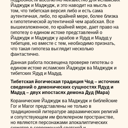
Йаджудж и Маджудж, и это наводит на мысль о
том, что тибетская версия либо и есть сама
аутентичная, либо, по крайней мере, более близка
к гипотетической аутентичной чем арабская. Все
вышеизложенное, по крайней мере, дает право на
гипотезу о едином истоке представлений о
Йаджудж и Маджудж у арабов и Ядуд и Мадуд у
тибетцев, но вместе с тем, необходимо признать,
что такая гипотеза выглядит несколько
фантастично.
Данная работа посвещена проверке гипотезы о
едином истоке исламских Йаджудж ва Маджудж и
тибетских Ядуд и Мадуд.
Тибетская йогическая традиция Чод – источник
сведений о демонических сущностях Ядуд и
Мадуд – двух ипостасях демона Дуд (Мара)
Коранические Йаджудж ва Маджудж и библейские
Гог и Магог представлены не только в
традиционной литературе авраамических религий
и сопутствующем им фолклерном пространстве,
но являются персонажами апокалиптических
сюжетов в современной светской и