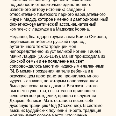
подробности относительно единственного
известного автору источника сведений
относительно тибетского парного нарицательного
Ядуд и Мадуд, которое именно и дает однозначный
фонетико-семантический ассоциациативный
комплекс с Йаджудж ва Маджудж Корана.
Недавно, благодаря трудам ламы Баира Очирова,
опубликован тибетско-русский перевод
аутентичного текста традиции Чод
непосредственно из уст великой йогини Тибета
Мачиг Лабдон (1055-1149). Мачиг происходила из
бонской семьи и ее появление на свет
сопровождалось многими чудесными явлениями
[6]. В момент рождения на теле ребенка и в
окружающем пространстве проявились много
чудесных знаков, по которым новорожденная
была распознана как дакиня. Вся жизнь этого
высшего существа, сознательно принявшего
человеческое рождение, прошла в служении
Дхарме. Великая Мать оставила после себя
духовную традицию Чод (Отсечение). В системе
высших буддийских поучений Тибета, традиция
Чод занимает особое место. Это учение