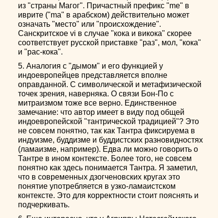
из "страны Магог". Причастный префикс "me" в
иврите ("ma" в арабском) действительно может
означать "место" или "происхождение".
Санскритское vi в случае "кока и викока" скорее
соответствует русской приставке "раз", мол, "кока"
и "рас-кока".
5. Аналогия с "дымом" и его функцией у
индоевропейцев представляется вполне
оправданной. С символической и метафизической
точек зрения, наверняка. О связи Бон-По с
митраизмом тоже все верно. Единственное
замечание: что автор имеет в виду под общей
индоевропейской "тантрической традицией"? Это
не совсем понятно, так как Тантра фиксируема в
индуизме, буддизме и буддистских разновидностях
(ламаизме, например). Едва ли можно говорить о
Тантре в ином контексте. Более того, не совсем
понятно как здесь понимается Тантра. Я заметил,
что в современных дзогченовских кругах это
понятие употребляется в узко-ламаистском
контексте. Это для корректности стоит пояснять и
подчеркивать.