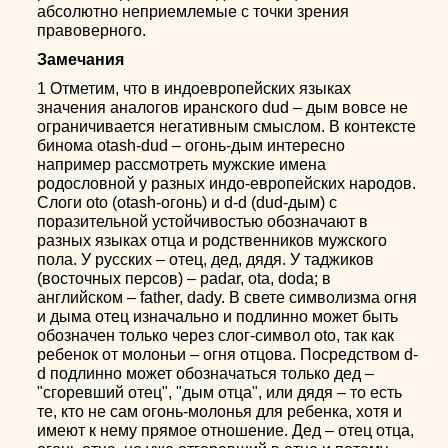
абсолютно неприемлемые с точки зрения
правоверного.
Замечания
1 Отметим, что в индоевропейских языках
значения аналогов иранского dud – дым вовсе не
ограничивается негативным смыслом. В контексте
бинома otash-dud – огонь-дым интересно
например рассмотреть мужские имена
родословной у разных индо-европейских народов.
Слоги oto (otash-огонь) и d-d (dud-дым) с
поразительной устойчивостью обозначают в
разных языках отца и родственников мужского
пола. У русских – отец, дед, дядя. У таджиков
(восточных персов) – padar, ota, doda; в
английском – father, dady. В свете символизма огня
и дыма отец изначально и подлинно может быть
обозначен только через слог-символ oto, так как
ребенок от молоньи – огня отцова. Посредством d-
d подлинно может обозначаться только дед –
"сгоревший отец", "дым отца", или дядя – то есть
те, кто не сам огонь-молонья для ребенка, хотя и
имеют к нему прямое отношение. Дед – отец отца,