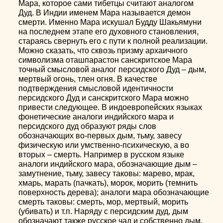
Мара, которое сами тибетцы считают аналогом
Дуд. В Индии именем Мара называется демон
смерти. Именно Мара искушал Будду Шакьямуни
на последнем этапе его духовного становления,
стараясь свернуть его с пути к полной реализации.
Можно сказать, что сквозь призму архаичного
символизма оташпарастон санскритское Мара
точный смысловой аналог персидского Дуд – дым,
мертвый огонь, тлен огня. В качестве
подтверждения смысловой идентичности
персидского Дуд и санскритского Мара можно
привести следующее. В индоевропейских языках
фонетические аналоги индийского мара и
персидского дуд образуют ряды слов
обозначающих во-первых дым, тьму, завесу
физическую или умственно-психическую, а во
вторых – смерть. Например в русском языке
аналоги индийского мара, обозначающие дым –
замутнение, тьму, завесу таковы: марево, мрак,
хмарь, марать (пачкать), морок, морить (темнить
поверхность дерева); аналоги мара обозначающие
смерть таковы: смерть, мор, мертвый, морить
(убивать) и т.п. Наряду с персидским дуд, дым
обозначают также русское чад и собственно дым,