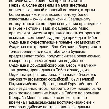
источника, а не один, как принято считать.
Первым, более древним и малоизвестным
является западный иранский источник, вторым –
более поздним, и, возможно поэтому, более
известным – южный индийский. К западному
истоку относятся во-первых поучения пришедшие
в Тибет из страны Тадзиг с Шенрабом Миво,
иранская этническая принадлежность которого не
вызывает сомнений, задолго до прихода в Тибет
буддизма и существующие поныне независимо от
буддизма как традиция бон. Сегодня общепринята
точка зрения, что и сам тибетский буддизм
представляет собой продукт синтеза религиозных
и мировоззренческих доктрин индийского
буддизма и добуддийского бон. Вторым великим
тантриком, пришедшим в Тибет с запада, из
Оддияны где разговаривали на языке близком к
санскриту (возможно согдийский), был великий
Падмасамбхава – Драгоценный Гуру тибетцев. У
нас нет данных чтобы говорить о том, каково было
религиозное влияние Индии в Тибете во времена
Шенраба Миво, и вполне возможно, что во
времена Падмасамбхавы восточно-иранские и
северо-индийские центры являлись единым