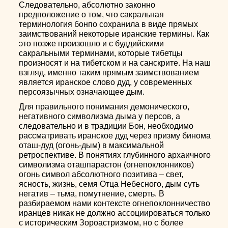
Следовательно, абсолютно законно
предположение о том, что сакральная
терминология бонпо сохранила в виде прямых
заимствований некоторые иранские термины. Как
это позже произошло и с буддийскими
сакральными терминами, которые тибетцы
произносят и на тибетском и на санскрите. На наш
взгляд, именно таким прямым заимствованием
является иранское слово дуд, у современных
персоязычных означающее дым.
Для правильного понимания демонического,
негативного символизма дыма у персов, а
следовательно и в традиции Бон, необходимо
рассматривать иранское дуд через призму бинома
оташ-дуд (огонь-дым) в максимальной
ретроспективе. В понятиях глубинного архаичного
символизма оташпарастон (огнепоклонников)
огонь символ абсолютного позитива – свет,
ясность, жизнь, семя Отца Небесного, дым суть
негатив – тьма, помутнение, смерть. В
разбираемом нами контексте огнепоклонничество
иранцев никак не должно ассоциироваться только
с историческим Зороастризмом, но с более