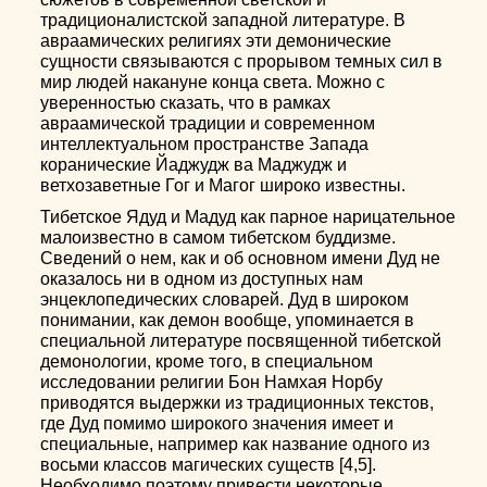
традиционалистской западной литературе. В
авраамических религиях эти демонические
сущности связываются с прорывом темных сил в
мир людей накануне конца света. Можно с
уверенностью сказать, что в рамках
авраамической традиции и современном
интеллектуальном пространстве Запада
коранические Йаджудж ва Маджудж и
ветхозаветные Гог и Магог широко известны.
Тибетское Ядуд и Мадуд как парное нарицательное
малоизвестно в самом тибетском буддизме.
Сведений о нем, как и об основном имени Дуд не
оказалось ни в одном из доступных нам
энцеклопедических словарей. Дуд в широком
понимании, как демон вообще, упоминается в
специальной литературе посвященной тибетской
демонологии, кроме того, в специальном
исследовании религии Бон Намхая Норбу
приводятся выдержки из традиционных текстов,
где Дуд помимо широкого значения имеет и
специальные, например как название одного из
восьми классов магических существ [4,5].
Необходимо поэтому привести некоторые