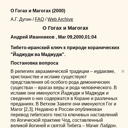
О Гогах и Магогах
(2000)
А.Г. Дугин
/
FAQ
/
Web Archive
О Гогах и Магогах
Андрей Иванников , Mar 09,2000,01:04
Тибето-иранский ключ к природе коранических
"Йаджудж ва Маджудж".
Постановка вопроса
×
В религиях авраамической традиции – иудаизме,
христианстве и исламе существуют
представления об особого рода демонических
существах – врагах веры и рода человеческого. В
исламе они именуются Йаджудж и Маджудж и
сведения о них содержатся в Коране и различных
преданиях. В Ветхом Завете они именуются Гог и
Магог [2,3]. Недавно в России опубликован
перевод тибетского текста ключевых наставлений
по йогической практике Чод, составленный
великой йогиней и святой Тибета – Мачиг Лабдон.