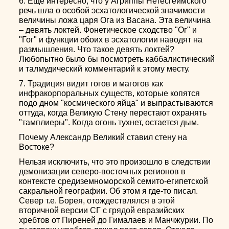
6. Еще интересно, что у Агриппы Нетесгеймского
речь шла о особой эсхатологической значимости
величины ложа царя Ога из Васана. Эта величина
– девять локтей. Фонетическое сходство "Ог" и
"Гог" и функции обоих в эсхатологии наводят на
размышления. Что такое девять локтей?
Любопытно было бы посмотреть каббалистический
и талмудический комментарий к этому месту.
7. Традиция видит гогов и магогов как
инфракорпоральных существ, которые копятся
подо дном "космического яйца" и выпрастываются
оттуда, когда Великую Стену перестают охранять
"тамплиеры". Когда огонь тухнет, остается дым.
Почему Александр Великий ставил стену на
Востоке?
Нельзя исключить, что это произошло в следствии
демонизации северо-восточных регионов в
контексте средиземноморской семито-египетской
сакральной географии. Об этом я где-то писал.
Север т.е. Борея, отождествлялся в этой
вторичной версии СГ с грядой евразийских
хребтов от Пиреней до Гималаев и Манчжурии. По