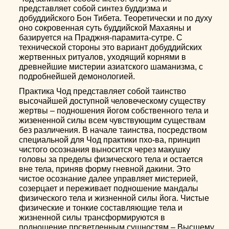
представляет собой синтез буддизма и
добуддийского Бон Тибета. Теоретически и по духу
оно сокровенная суть буддийской Махаяны и
базируется на Праджня-парамита-сутре. С
технической стороны это вариант добуддийских
жертвенных ритуалов, уходящий корнями в
древнейшие мистерии азиатского шаманизма, с
подробнейшей демонологией.
Практика Чод представляет собой таинство
высочайшей доступной человеческому существу
жертвы – подношения йогом собственного тела и
жизененной силы всем чувствующим существам
без различения. В начале таинства, посредством
специальной для Чод практики пхо-ва, принцип
чистого осознания выносится через макушку
головы за пределы физического тела и остается
вне тела, приняв форму гневной дакини. Это
чистое осознание далее управляет мистерией,
созерцает и переживает подношение мандалы
физического тела и жизненной силы йога. Чистые
физические и тонкие составляющие тела и
жизненной силы трансформируются в
подношение прсветленным сущностям – Высшему