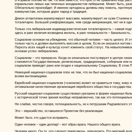
В Израиле похоже не так. Но мне кажется, что просто не правильно еще ра
израильских левых как типичных мондиалистов-либералов. Может быть, раз
Обязательно произойдет. И именно ортодоксы должны ему помочь, протяну
коммунистам, которым дорог народ и традиция.
Демон атлантизма манипулирует массами, манипулирует не хуже Сталина и Г
тоталитарно. Большей униформизации, чем среди американцев, нет ни в од
Только эта либеральная индивидуалистическая тоталитарность – самая подл
здесь в ранг величия возведена мелочь, в ранг гениальности – банальность, 
Социализм основан на убеждении, что обычный человек – часть целого. И э
только часть и должен выполнять миссию в целом. Если он оказался ногтем 
Перхоть всех наций и культур хочет изменить свой статус. На невыполнимо
основан успех либерализма.
Социализм – это прекрасно. Когда он изначально постулирует в центре своих 
становится Государственным, религиозным, традиционным, соборным или 
социализм приведет рано или поздно к национальному Социализму. В этом По
Немецкий национал-социализм плох не тем, что он был национал-социализмо
всеми вытекающими.
Еврейский национал-социализм (=сионизм) может не нравиться тому, кому н
оптимальная качественная организация еврейского общества и государства.
Русский национал-социализм существовал урезанно в форме национал-боль
с исторической точки зрения вообще неправомочно, так как это потенциальн
Не слабая, честно говоря, потенциальность, но к петрушкам Радзаевского эт
Это – евразийство, оставшееся Проектом без реализации.
Может быть это удастся исправить.
Один человек – один доллар! – вот образ врага. Нашего общего врага.
Человек ничто. Он то, что следует превозмочь, преодолеть. Его мерзкий дол