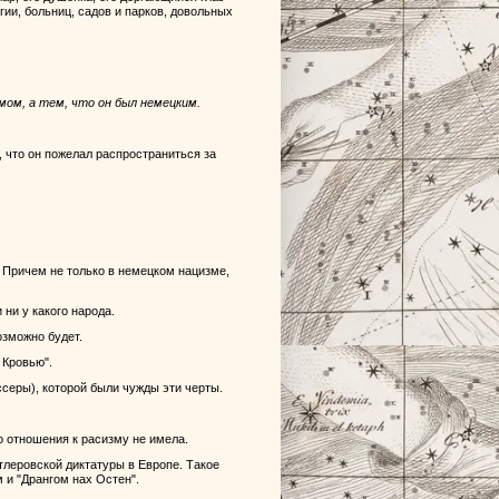
гии, больниц, садов и парков, довольных
мом, а тем, что он был немецким.
, что он пожелал распространиться за
 Причем не только в немецком нацизме,
 ни у какого народа.
озможно будет.
 Кровью".
серы), которой были чужды эти черты.
о отношения к расизму не имела.
тлеровской диктатуры в Европе. Такое
и "Дрангом нах Остен".