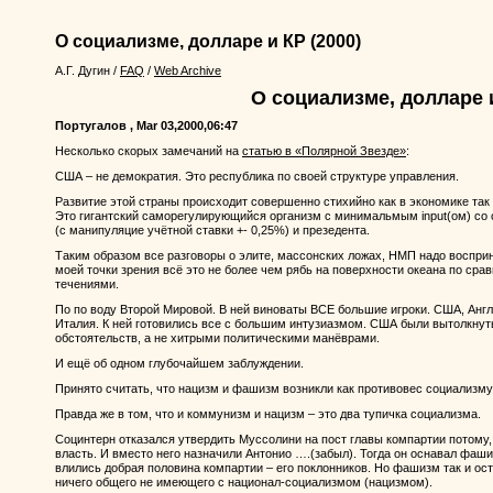
О социализме, долларе и КР
(2000)
А.Г. Дугин
/
FAQ
/
Web Archive
О социализме, долларе 
Португалов , Mar 03,2000,06:47
Несколько скорых замечаний на
статью в «Полярной Звезде»
:
США – не демократия. Это республика по своей структуре управления.
Развитие этой страны происходит совершенно стихийно как в экономике так 
Это гигантский саморегулирующийся организм с минимальмым input(ом) со 
(с манипуляцие учётной ставки +- 0,25%) и презедента.
Таким образом все разговоры о элите, массонских ложах, НМП надо воспри
моей точки зрения всё это не более чем рябь на поверхности океана по ср
течениями.
По по воду Второй Мировой. В ней виноваты ВСЕ большие игроки. США, Англ
Италия. К ней готовились все с большим интузиазмом. США были вытолкну
обстоятельств, а не хитрыми политическими манёврами.
И ещё об одном глубочайшем заблуждении.
Принято считать, что нацизм и фашизм возникли как противовес социализму
Правда же в том, что и коммунизм и нацизм – это два тупичка социализма.
Социнтерн отказался утвердить Муссолини на пост главы компартии потому,
власть. И вместо него назначили Антонио ….(забыл). Тогда он оснавал фаш
влились добрая половина компартии – его поклонников. Но фашизм так и о
ничего общего не имеющего с национал-социализмом (нацизмом).