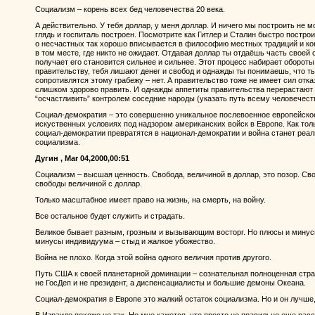
Социализм – корень всех бед человечества 20 века.
А действительно. У тебя доллар, у меня доллар. И ничего мы построить не м
глядь и госпиталь построен. Посмотрите как Гитлер и Сталин быстро построи
о несчастных так хорошо вписывается в философию местных традиций и ко
в том месте, где никто не ожидает. Отдавая доллар ты отдаёшь часть своей с
получает его становится сильнее и сильнее. Этот процесс набирает обороты
правительству, тебя лишают денег и свобод и однажды ты понимаешь, что ты
сопротивлятся этому грабежу – нет. А правительство тоже не имеет сил отка
слишком здорово править. И однажды аппетиты правительства перерастают 
“осчастливить” контролем соседние народы (указать путь всему человечест
Социал-демократия – это совершенно уникальное послевоенное европейск
искуственных условиях под надзором американских войск в Европе. Как толь
социал-демократии превратятся в национал-демократии и война станет реал
социализма.
Дугин , Mar 04,2000,00:51
Социализм – высшая ценность. Свобода, величиной в доллар, это позор. Св
свободы величиной с доллар.
Только масштабное имеет право на жизнь, на смерть, на войну.
Все остальное будет служить и страдать.
Великое бывает разным, грозным и вызывающим восторг. Но плюсы и минус
минусы индивидуума – стыд и жалкое убожество.
Война не плохо. Когда этой война одного величия против другого.
Путь США к своей планетарной доминации – сознательная полноценная страт
не ГосДеп и не президент, а диспенсациалисты и большие демоны Океана.
Социал-демократия в Европе это жалкий остаток социализма. Но и он лучше