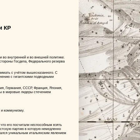
и КР
и во внутренней и во внешней политике.
стороны Госдепа, Федерального резерва
нимать с учётом вышесказанного. С
авнению с гигантскими подводными
ия, Германия, СССР, Франция, Япония,
ты в мировые лидеры стечением
 и коммунизму.
 что его посчитали неспособным взять
истскую партию в которую немедленно
стался уникальным итальянским явлением