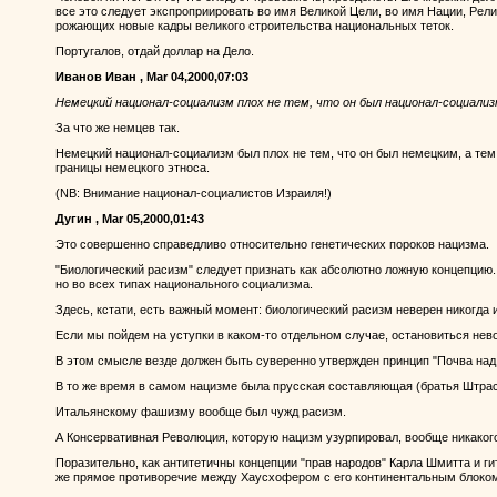
все это следует экспроприировать во имя Великой Цели, во имя Нации, Рели
рожающих новые кадры великого строительства национальных теток.
Португалов, отдай доллар на Дело.
Иванов Иван , Mar 04,2000,07:03
Немецкий национал-социализм плох не тем, что он был национал-социализ
За что же немцев так.
Немецкий национал-социализм был плох не тем, что он был немецким, а тем
границы немецкого этноса.
(NB: Внимание национал-социалистов Израиля!)
Дугин , Mar 05,2000,01:43
Это совершенно справедливо относительно генетических пороков нацизма.
"Биологический расизм" следует признать как абсолютно ложную концепцию.
но во всех типах национального социализма.
Здесь, кстати, есть важный момент: биологический расизм неверен никогда и
Если мы пойдем на уступки в каком-то отдельном случае, остановиться нев
В этом смысле везде должен быть суверенно утвержден принцип "Почва над
В то же время в самом нацизме была прусская составляющая (братья Штрас
Итальянскому фашизму вообще был чужд расизм.
А Консервативная Революция, которую нацизм узурпировал, вообще никаког
Поразительно, как антитетичны концепции "прав народов" Карла Шмитта и ги
же прямое противоречие между Хаусхофером с его континентальным блоком 