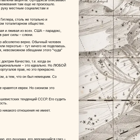
сставлены акценты. Ортодоксы описывают
межевания там еще не произошло.
в руку местным социалистам и
итлера, столь же тотально и
ном тоталитарном обществе.
ая и лживая из всех. США – парадокс,
в ранг силы – слюни.
то абсолютно верно. Обычный человек
или перхотью – тут ничего не поделаешь.
м, невозможном обещании этого "чуда"
доктрин Качество, т.е. когда он
национальным – это идеально. Но ЛЮБОЙ
ртугалов прав, но это прекрасно.
м, а тем, что он был немецким. Со
е нравятся евреи. Но сионизм это
шевистских тенденций СССР. Его судить
ость.
о никакого отношения не имеет.
лар, его душонка, его дергающийся глаз –