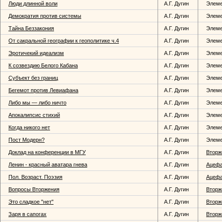
Люди длинной воли
А.Г. Дугин
Элем
Демократия против системы
А.Г. Дугин
Элем
Тайна Беззакония
А.Г. Дугин
Элем
От сакральной географии к геополитике ч.4
А.Г. Дугин
Элем
Эротичекий идеализм
А.Г. Дугин
Элем
К созвездию Белого Кабана
А.Г. Дугин
Элем
Субъект без границ
А.Г. Дугин
Элем
Бегемот против Левиафана
А.Г. Дугин
Элем
Либо мы — либо ничто
А.Г. Дугин
Элем
Апокалипсис стихий
А.Г. Дугин
Элем
Когда никого нет
А.Г. Дугин
Элем
Пост Модерн?
А.Г. Дугин
Элем
Доклад на конференции в МГУ
А.Г. Дугин
Вторж
Ленин - красный аватара гнева
А.Г. Дугин
Ацеф
Пол. Возраст. Поэзия
А.Г. Дугин
Ацеф
Вопросы Вторжения
А.Г. Дугин
Вторж
Это сладкое "нет"
А.Г. Дугин
Вторж
Заря в сапогах
А.Г. Дугин
Вторж