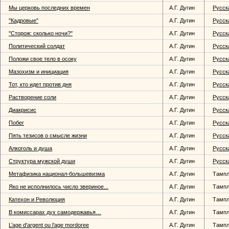
Мы церковь последних времен
А.Г. Дугин
Русск
''Кадровые''
А.Г. Дугин
Русск
''Сторож: сколько ночи?''
А.Г. Дугин
Русск
Политический солдат
А.Г. Дугин
Русск
Положи свое тело в осоку
А.Г. Дугин
Русск
Мазохизм и инициация
А.Г. Дугин
Русск
Тот, кто идет против дня
А.Г. Дугин
Русск
Растворение соли
А.Г. Дугин
Русск
Диакрисис
А.Г. Дугин
Русск
Побег
А.Г. Дугин
Русск
Пять тезисов о смысле жизни
А.Г. Дугин
Русск
Алкоголь и душа
А.Г. Дугин
Русск
Структура мужской души
А.Г. Дугин
Русск
Метафизика национал-большевизма
А.Г. Дугин
Тампл
Яко не исполнилось число звериное...
А.Г. Дугин
Тампл
Катехон и Революция
А.Г. Дугин
Тампл
В комиссарах дух самодержавья…
А.Г. Дугин
Тампл
L’age d’argent ou l’age mordoree
А.Г. Дугин
Тампл