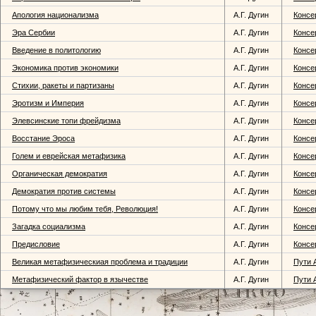
Апология национализма
А.Г. Дугин
Консе
Эра Сербии
А.Г. Дугин
Консе
Введение в политологию
А.Г. Дугин
Консе
Экономика против экономики
А.Г. Дугин
Консе
Стихии, ракеты и партизаны
А.Г. Дугин
Консе
Эротизм и Империя
А.Г. Дугин
Консе
Элевсинские топи фрейдизма
А.Г. Дугин
Консе
Восстание Эроса
А.Г. Дугин
Консе
Голем и еврейская метафизика
А.Г. Дугин
Консе
Органическая демократия
А.Г. Дугин
Консе
Демократия против системы
А.Г. Дугин
Консе
Потому что мы любим тебя, Революция!
А.Г. Дугин
Консе
Загадка социализма
А.Г. Дугин
Консе
Предисловие
А.Г. Дугин
Консе
Великая метафизическиая проблема и традиции
А.Г. Дугин
Пути 
Метафизический фактор в язычестве
А.Г. Дугин
Пути 