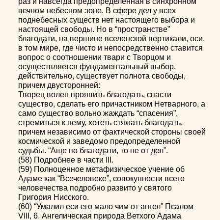
раз и навсегда предопределенная в синхронном
вечном небесном эоне. В сфере дел у всех
поднебесных существ нет настоящего выбора и
настоящей свободы. Но в “пространстве”
благодати, на вершине вселенской вертикали, оси,
в том мире, где чисто и непосредственно ставится
вопрос о соотношении твари с Творцом и
осуществляется фундаментальный выбор,
действительно, существует полнота свободы,
причем двусторонней:
Творец волен проявить благодать, спасти
существо, сделать его причастником Нетварного, а
само существо вольно жаждать “спасения”,
стремиться к нему, хотеть стяжать благодать,
причем независимо от фактической стороны своей
космической и заведомо предопределенной
судьбы. “Аще по благодати, то не от дел”.
(58) Подробнее в части III.
(59) Полноценное метафизическое учение об
Адаме как “Всечеловеке”, совокупности всего
человечества подробно развито у святого
Григория Нисского.
(60) “Умалил еси его мало чим от ангел” Псалом
VIII, 6. Ангелическая природа Ветхого Адама