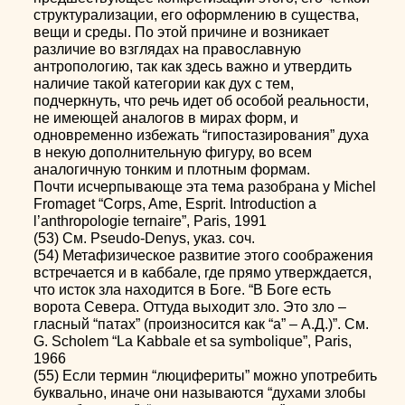
структурализации, его оформлению в существа,
вещи и среды. По этой причине и возникает
различие во взглядах на православную
антропологию, так как здесь важно и утвердить
наличие такой категории как дух с тем,
подчеркнуть, что речь идет об особой реальности,
не имеющей аналогов в мирах форм, и
одновременно избежать “гипостазирования” духа
в некую дополнительную фигуру, во всем
аналогичную тонким и плотным формам.
Почти исчерпывающе эта тема разобрана у Michel
Fromaget “Corps, Ame, Esprit. Introduction a
l’anthropologie ternaire”, Paris, 1991
(53) См. Pseudo-Denys, указ. соч.
(54) Метафизическое развитие этого соображения
встречается и в каббале, где прямо утверждается,
что исток зла находится в Боге. “В Боге есть
ворота Севера. Оттуда выходит зло. Это зло –
гласный “патах” (произносится как “а” – А.Д.)”. См.
G. Scholem “La Kabbale et sa symbolique”, Paris,
1966
(55) Если термин “люцифериты” можно употребить
буквально, иначе они называются “духами злобы