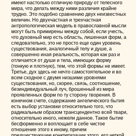
имеют настолько отличную природу от телесного
мира, что делать между ними различия крайне
трудно. Это подобно сравнению двух неизвестных
величин. Но двухчастная и трехчастная
антропологическая модель в православной мысли
могут быть примирены между собой, если учесть,
что духовный мир есть область, лишенная форм, а
следовательно, это не просто еще один уровень
существования, аналогичный телу и душе, а
совершенно иная реальность, которая как раз и
отличается от души и тела, имеющих форму
(тонкую и плотную), тем, что этой формы не имеет.
Третье, дух здесь не нечто самостоятельное и во
всем сходное с двумя низшими уровнями
существования, но, скорее, связь, соотношение,
безиндивидуальный луч, брошенный из мира
проявленных форм по ту сторону творения. В
конечном счете, содержание ангелического бытия
есть выбор установки относительно того, что
радикальным образом трансцендентно всей твари,
относительно иного, нежели данное. Такое бытие
бесформенно и воплощает в себе чистое
отношение этого к иному, причем
предшествующее конкретизации этого, его четкой