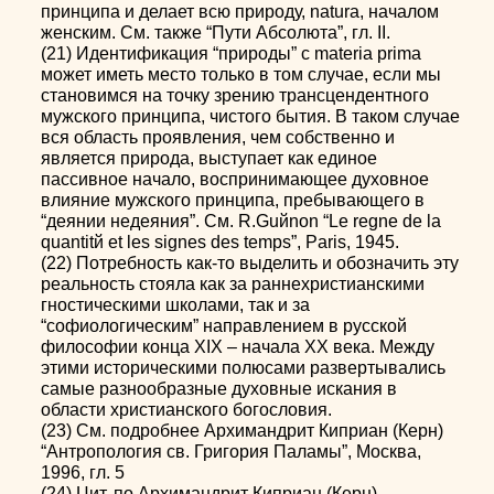
принципа и делает всю природу, natura, началом
женским. См. также “Пути Абсолюта”, гл. II.
(21) Идентификация “природы” с materia prima
может иметь место только в том случае, если мы
становимся на точку зрению трансцендентного
мужского принципа, чистого бытия. В таком случае
вся область проявления, чем собственно и
является природа, выступает как единое
пассивное начало, воспринимающее духовное
влияние мужского принципа, пребывающего в
“деянии недеяния”. См. R.Guйnon “Le regne de la
quantitй et les signes des temps”, Paris, 1945.
(22) Потребность как-то выделить и обозначить эту
реальность стояла как за раннехристианскими
гностическими школами, так и за
“софиологическим” направлением в русской
философии конца XIX – начала XX века. Между
этими историческими полюсами развертывались
самые разнообразные духовные искания в
области христианского богословия.
(23) См. подробнее Архимандрит Киприан (Керн)
“Антропология св. Григория Паламы”, Москва,
1996, гл. 5
(24) Цит. по Архимандрит Киприан (Керн)