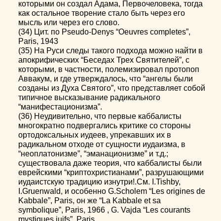
которыми он создал Адама, Первочеловека, тогда
как остальное творение стало быть через его
мысль или через его слово.
(34) Цит. по Pseudo-Denys “Oeuvres completes”,
Paris, 1943
(35) На Руси следы такого подхода можно найти в
апокрифических “Беседах Трех Святителей”, с
которыми, в частности, полемизировал протопоп
Аввакум, и где утверждалось, что “ангелы были
созданы из Духа Святого”, что представляет собой
типичное высказывание радикального
“манифестационизма”.
(36) Неудивительно, что первые каббалисты
многократно подвергались критике со стороны
ортодоксальных иудеев, упрекавших их в
радикальном отходе от сущности иудаизма, в
“неоплатонизме”, “эманационизме” и т.д.;
существовала даже теория, что каббалисты были
еврейскими “криптохристианами”, разрушающими
иудаистскую традицию изнутри!.См. I.Tishby,
I.Gruenwald, и особенно G.Scholem “Les origines de
Kabbale”, Paris, он же “La Kabbale et sa
symbolique”, Paris, 1966 , G. Vajda “Les courants
mystiques juifs”, Paris.