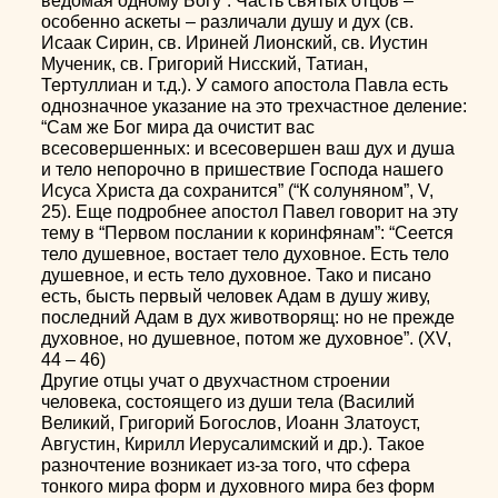
ведомая одному Богу”. Часть святых отцов –
особенно аскеты – различали душу и дух (св.
Исаак Сирин, св. Ириней Лионский, св. Иустин
Мученик, св. Григорий Нисский, Татиан,
Тертуллиан и т.д.). У самого апостола Павла есть
однозначное указание на это трехчастное деление:
“Сам же Бог мира да очистит вас
всесовершенных: и всесовершен ваш дух и душа
и тело непорочно в пришествие Господа нашего
Исуса Христа да сохранится” (“К солуняном”, V,
25). Еще подробнее апостол Павел говорит на эту
тему в “Первом послании к коринфянам”: “Сеется
тело душевное, востает тело духовное. Есть тело
душевное, и есть тело духовное. Тако и писано
есть, бысть первый человек Адам в душу живу,
последний Адам в дух животворящ: но не прежде
духовное, но душевное, потом же духовное”. (XV,
44 – 46)
Другие отцы учат о двухчастном строении
человека, состоящего из души тела (Василий
Великий, Григорий Богослов, Иоанн Златоуст,
Августин, Кирилл Иерусалимский и др.). Такое
разночтение возникает из-за того, что сфера
тонкого мира форм и духовного мира без форм