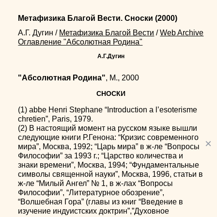
Метафизика Благой Вести. Сноски
(2000)
А.Г. Дугин
/
Метафизика Благой Вести
/
Web Archive
Оглавление "Абсолютная Родина"
А.Г.Дугин
"Абсолютная Родина"
, М., 2000
СНОСКИ
(1) abbe Henri Stephane “Introduction a l’esoterisme
chretien”, Paris, 1979.
(2) В настоящий момент на русском языке вышли
следующие книги Р.Генона: “Кризис современного
×
мира”, Москва, 1992; “Царь мира” в ж-ле “Вопросы
Философии” за 1993 г.; “Царство количества и
знаки времени”, Москва, 1994; “Фундаментальные
символы священной науки”, Москва, 1996, статьи в
ж-ле “Милый Ангел” № 1, в ж-лах “Вопросы
Философии”, “Литературное обозрение”,
“Волшебная Гора” (главы из книг “Введение в
изучение индуистских доктрин”,”Духовное