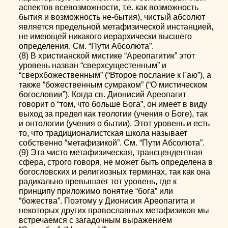
аспектов всевозможности, т.е. как возможность
бытия и возможность не-бытия), чистый абсолют
является предельной метафизической инстанцией,
не имеющей никакого иерархически высшего
определения. См. “Пути Абсолюта”.
(8) В христианской мистике “Ареопагитик” этот
уровень назван “сверхсущестенным” и
“сверхбожественным” (“Второе послание к Гаю”), а
также “божественным сумраком” (“О мистическом
богословии”). Когда св. Дионисий Ареопагит
говорит о “том, что больше Бога”, он имеет в виду
выход за предел как теологии (учения о Боге), так
и онтологии (учения о бытии). Этот уровень и есть
то, что традиционалистская школа называет
собственно “метафизикой”. См. “Пути Абсолюта”.
(9) Эта чисто метафизическая, трансцендентная
сфера, строго говоря, не может быть определена в
богословских и религиозных терминах, так как она
радикально превышает тот уровень, где к
принципу приложимо понятие “бога” или
“божества”. Поэтому у Дионисия Ареопагита и
некоторых других православных метафизиков мы
встречаемся с загадочным выражением