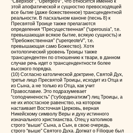
“Сверхбог”, “UperqeoV”, что относится именно к
этой апофатической и сущностно превосходящей
все бытие (даже божественное) трансцендентной
реальности. В пасхальном каноне (песнь 8) к
Пресвятой Троице также прелагаются
определения “Пресущественная” (“uperousia”, т.е.
превышающая всякое бытие, всякую сущность) и
“Пребожественная” (“uperqeoteV”, т.е.
превышающая само Божество). Хотя
онтологический уровень Троицы также
трансцендентен по отношению к твари, в данном
случае речь идет о трансцендентности более
высокого порядка.
(10) Согласно католической доктрине, Святой Дух,
третье лицо Пресвятой Троицы, исходит из Отца и
из Сына, а не только из Отца, как учит
Православие. Это подразумевает
“соподчиненость” (“субординатизм”) лиц Троицы, а
не их ипостасное равенство, на котором
настаивает Восточная Церковь, верная
Никейскому символу Веры и духу истинного
изначального христианства. Отец у католиков
строго “выше” Сына, а Сын, в свою очередь,
строго “выше” Святого Духа. Догмат о Filioque был