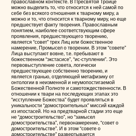
православном контексте. В Пресвятой Троице
можно выделить то, что относится к ней самой по
себе без всякого отношения к тварному миру, а
можно и то, что относится к тварному миру, но еще
предшествует факту творения. Православным
понятием, наиболее соответствующим сфере
проявления, предшествующего творению,
является “совет” трех Лиц или божественное
намерение, Промысел о творении. В этом “совете”
Лица выступают вовне, т.е. пребывают в
божественном “экстасисе”, “ис-ступлении”. Это
первовыступление совета, логически
предшествующее собственно творению, и
является гранью, отделяющей метафизику от
онтологии в неизменной и неумопостигаемой
Божественной Полноте и самотождественности. В
отношении к твари на последующих этапах это
“исступление Божества” будет проявляться в
уникальности “домостроительных” миссий каждой
из ипостасей. Но на предтварной стадии это еще
не “домостроительство”, но “замысел
домостроительства”, первонамерение, “совет о
домостроительстве”. И в этом “совете о
домостроительстве” развертывается