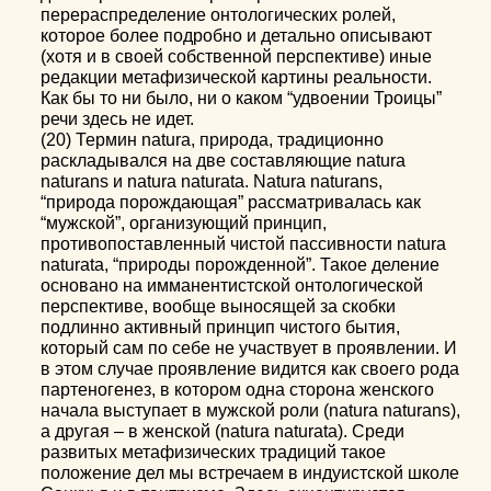
перераспределение онтологических ролей,
которое более подробно и детально описывают
(хотя и в своей собственной перспективе) иные
редакции метафизической картины реальности.
Как бы то ни было, ни о каком “удвоении Троицы”
речи здесь не идет.
(20) Термин natura, природа, традиционно
раскладывался на две составляющие natura
naturans и natura naturata. Natura naturans,
“природа порождающая” рассматривалась как
“мужской”, организующий принцип,
противопоставленный чистой пассивности natura
naturata, “природы порожденной”. Такое деление
основано на имманентистской онтологической
перспективе, вообще выносящей за скобки
подлинно активный принцип чистого бытия,
который сам по себе не участвует в проявлении. И
в этом случае проявление видится как своего рода
партеногенез, в котором одна сторона женского
начала выступает в мужской роли (natura naturans),
а другая – в женской (natura naturata). Среди
развитых метафизических традиций такое
положение дел мы встречаем в индуистской школе