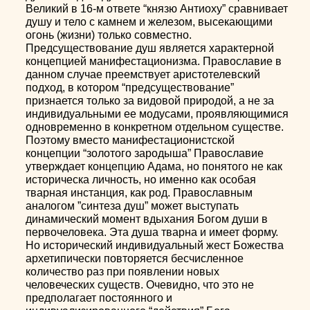
Великий в 16-м ответе “князю Антиоху” сравнивает
душу и тело с камнем и железом, высекающими
огонь (жизни) только совместно.
Предсуществование душ является характерной
концепцией манифестационизма. Православие в
данном случае преемствует аристотелевский
подход, в котором “предсуществование”
признается только за видовой природой, а не за
индивидуальными ее модусами, проявляющимися
одновременно в конкретном отдельном существе.
Поэтому вместо манифестационистской
концепции “золотого зародыша” Православие
утверждает концепцию Адама, но понятого не как
историческа личность, но именно как особая
тварная инстанция, как род. Православным
аналогом ”синтеза душ” может выступать
динамический момент вдыхания Богом души в
первочеловека. Эта душа тварна и имеет форму.
Но исторический индивидуальный жест Божества
архетипически повторяется бесчисленное
количество раз при появлении новых
человеческих существ. Очевидно, что это не
предполагает постоянного и