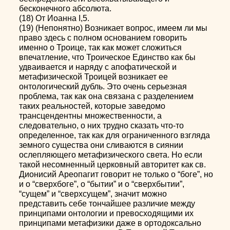
бесконечного абсолюта.
(18) От Иоанна I,5.
(19) (Непонятно) Возникает вопрос, имеем ли мы
право здесь с полном основанием говорить
именно о Троице, так как может сложиться
впечатление, что Троическое Единство как бы
удваивается и наряду с апофатической и
метафизической Троицей возникает ее
онтологический дубль. Это очень серьезная
проблема, так как она связана с разделением
таких реальностей, которые заведомо
трансцендентны множественности, а
следовательно, о них трудно сказать что-то
определенное, так как для ограниченного взгляда
земного существа они сливаются в сиянии
ослепляющего метафизического света. Но если
такой несомненный церковный авторитет как св.
Дионисий Ареопагит говорит не только о “боге”, но
и о “сверхбоге”, о “бытии” и о “сверхбытии”,
“сущем” и “сверхсущем”, значит можно
представить себе тончайшее различие между
принципами онтологии и превосходящими их
принципами метафизики даже в ортодоксально