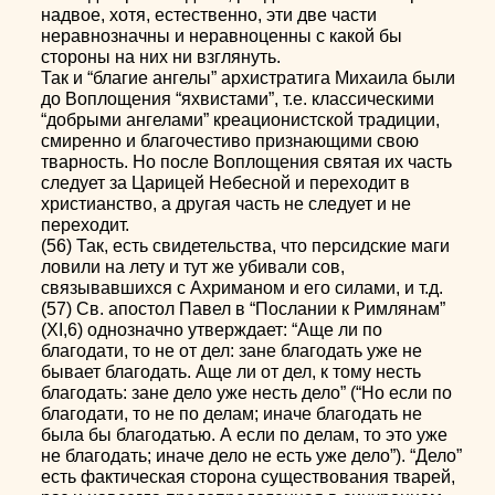
надвое, хотя, естественно, эти две части
неравнозначны и неравноценны с какой бы
стороны на них ни взглянуть.
Так и “благие ангелы” архистратига Михаила были
до Воплощения “яхвистами”, т.е. классическими
“добрыми ангелами” креационистской традиции,
смиренно и благочестиво признающими свою
тварность. Но после Воплощения святая их часть
следует за Царицей Небесной и переходит в
христианство, а другая часть не следует и не
переходит.
(56) Так, есть свидетельства, что персидские маги
ловили на лету и тут же убивали сов,
связывавшихся с Ахриманом и его силами, и т.д.
(57) Св. апостол Павел в “Послании к Римлянам”
(XI,6) однозначно утверждает: “Аще ли по
благодати, то не от дел: зане благодать уже не
бывает благодать. Аще ли от дел, к тому несть
благодать: зане дело уже несть дело” (“Но если по
благодати, то не по делам; иначе благодать не
была бы благодатью. А если по делам, то это уже
не благодать; иначе дело не есть уже дело”). “Дело”
есть фактическая сторона существования тварей,