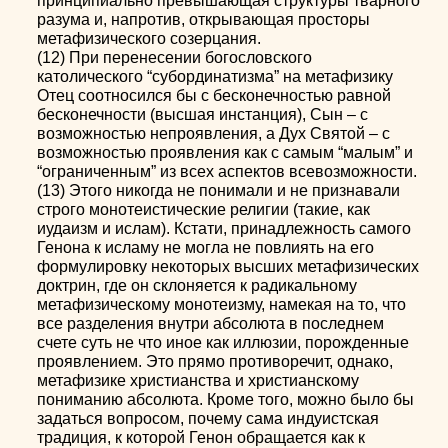
принципиально превышающая структуры тварного
разума и, напротив, открывающая просторы
метафизического созерцания.
(12) При перенесении богословского
католического “субординатизма” на метафизику
Отец соотносился бы с бесконечностью равной
бесконечности (высшая инстанция), Сын – с
возможностью непроявления, а Дух Святой – с
возможностью проявления как с самым “малым” и
“ограниченным” из всех аспектов всевозможности.
(13) Этого никогда не понимали и не признавали
строго монотеистические религии (такие, как
иудаизм и ислам). Кстати, принадлежность самого
Генона к исламу не могла не повлиять на его
формулировку некоторых высших метафизических
доктрин, где он склоняется к радикальному
метафизическому монотеизму, намекая на то, что
все разделения внутри абсолюта в последнем
счете суть не что иное как иллюзии, порожденные
проявлением. Это прямо противоречит, однако,
метафизике христианства и христианскому
пониманию абсолюта. Кроме того, можно было бы
задаться вопросом, почему сама индуистская
традиция, к которой Генон обращается как к