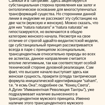
Санкхья и в тантризме. Здесь акцентируется
субстанциальная сторона проявления как залог и
онтологическое основание для многоступенчатых
трансформаций существа. Но сторонники данной
линии в индуизме не рассекают эту субстанцию на
две части (мужскую и женскую). Можно сказать, что
для них “natura naturans” и “natura naturata” не
гипостазируются, но включаются в общую
категорию женского начала. Несмотря на свое
отличие от строгой адвайто-ведантистской модели,
где субстанциальный принцип рассматривается
всегда в паре с принципом эссенциальным,
трансцендентным относительно природы во всех
ее аспектах, данное направление считается
вполне легитимным, так как соответствует особой
технической стороне духовной реализации. Сам
факт, что высшее начало выступает здесь как
женская сущность, пракрити (откуда тантрическая
формула инициатической идентификации “saham”,
т.е. “я есмь Она”; подробнее см. “Конец Света”,
А.Дугин “Имманентная Революция Тантры”), уже
подразумевает наличие вынесенного в
трансцендентное мужского принципа. Именно
наличие этого трансцендентного мужского