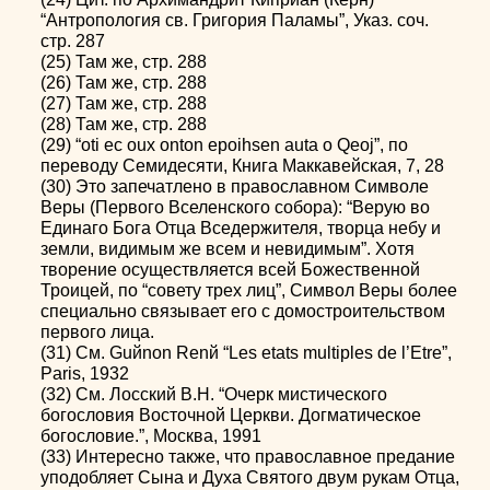
“Антропология св. Григория Паламы”, Указ. соч.
стр. 287
(25) Там же, стр. 288
(26) Там же, стр. 288
(27) Там же, стр. 288
(28) Там же, стр. 288
(29) “oti ec oux onton epoihsen auta o Qeoj”, по
переводу Семидесяти, Книга Маккавейская, 7, 28
(30) Это запечатлено в православном Символе
Веры (Первого Вселенского собора): “Верую во
Единаго Бога Отца Вседержителя, творца небу и
земли, видимым же всем и невидимым”. Хотя
творение осуществляется всей Божественной
Троицей, по “совету трех лиц”, Символ Веры более
специально связывает его с домостроительством
первого лица.
(31) См. Guйnon Renй “Les etats multiples de l’Etre”,
Paris, 1932
(32) См. Лосский В.Н. “Очерк мистического
богословия Восточной Церкви. Догматическое
богословие.”, Москва, 1991
(33) Интересно также, что православное предание
уподобляет Сына и Духа Святого двум рукам Отца,