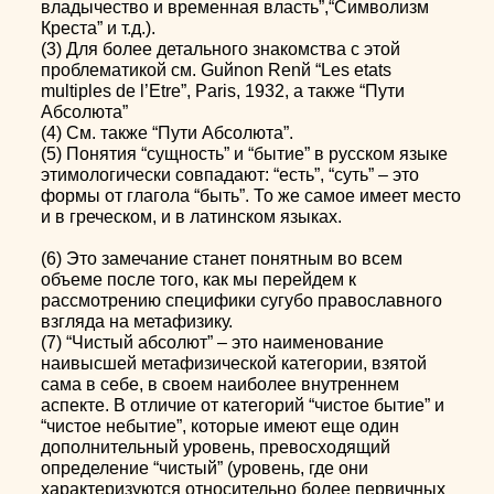
владычество и временная власть”,“Символизм
Креста” и т.д.).
(3) Для более детального знакомства с этой
проблематикой см. Guйnon Renй “Les etats
multiples de l’Etre”, Paris, 1932, а также “Пути
Абсолюта”
(4) См. также “Пути Абсолюта”.
(5) Понятия “сущность” и “бытие” в русском языке
этимологически совпадают: “есть”, “суть” – это
формы от глагола “быть”. То же самое имеет место
и в греческом, и в латинском языках.
(6) Это замечание станет понятным во всем
объеме после того, как мы перейдем к
рассмотрению специфики сугубо православного
взгляда на метафизику.
(7) “Чистый абсолют” – это наименование
наивысшей метафизической категории, взятой
сама в себе, в своем наиболее внутреннем
аспекте. В отличие от категорий “чистое бытие” и
“чистое небытие”, которые имеют еще один
дополнительный уровень, превосходящий
определение “чистый” (уровень, где они
характеризуются относительно более первичных