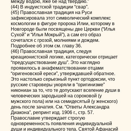
между водою, яже бе над твердию.”
(44) В индуистской традиции “свар”.
(45) Православная традиция на Руси
зафиксировала этот символический комплекс
космологии в фигуре пророка Илии, которому в
Новгороде были посвящены две Церкви (“Илья
Сухой” и “Илья Мокрый”), а сам его образ
сочетался с грозой, молниями и дождем.
Подробнее об этом см. главу 36.
(46) Православная традиция, следуя
креационистской логике, категорически отрицает
“предсуществование душ”. Это наглядно
проявилось в анафематствовании отцами
“оригеновской ереси”, утверждавшей обратное.
Это настолько серьезный пункт ортодоксии, что
русские староверы укоряли в “оригинизме”
никониан за то, что те допускают вселение души в
человеческих зародышей на сороковой (у
мужского пола) или на семидесятый (у женского)
день после зачатия. См. “Ответы Александра
Диакона”, репринт изд. 1906 г., стр. 57.
Православие утверждает строгую
одновременность появления индивидуальной
души и индивидуального тела. Святой Афанасий