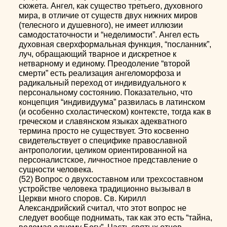
сюжета. Ангел, как существо третьего, духовного
мира, в отличие от существ двух нижних миров
(телесного и душевного), не имеет иллюзии
самодостаточности и “неделимости”. Ангел есть
духовная сверхформальная функция, “посланник”,
луч, обращающий тварное и дискретное к
нетварному и единому. Преодоление “второй
смерти” есть реализация ангеломорфоза и
радикальный переход от индивидуального к
персональному состоянию. Показательно, что
концепция “индивидуума” развилась в латинском
(и особенно схоластическом) контексте, тогда как в
греческом и славянском языках адекватного
термина просто не существует. Это косвенно
свидетельствует о специфике православной
антропологии, целиком ориентированной на
персоналистское, личностное представление о
сущности человека.
(52) Вопрос о двухсоставном или трехсоставном
устройстве человека традиционно вызывал в
Церкви много споров. Св. Кирилл
Александрийский считал, что этот вопрос не
следует вообще поднимать, так как это есть “тайна,