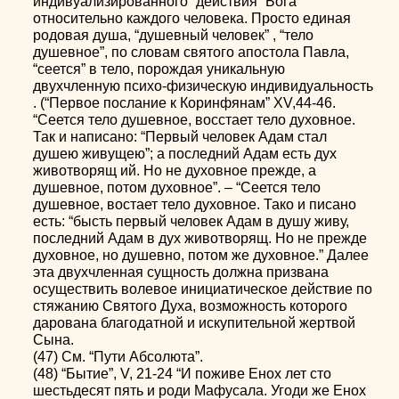
индивуализированного “действия” Бога
относительно каждого человека. Просто единая
родовая душа, “душевный человек” , “тело
душевное”, по словам святого апостола Павла,
“сеется” в тело, порождая уникальную
двухчленную психо-физическую индивидуальность
. (“Первое послание к Коринфянам” XV,44-46.
“Сеется тело душевное, восстает тело духовное.
Так и написано: “Первый человек Адам стал
душею живущею”; а последний Адам есть дух
животворящ ий. Но не духовное прежде, а
душевное, потом духовное”. – “Сеется тело
душевное, востает тело духовное. Тако и писано
есть: “бысть первый человек Адам в душу живу,
последний Адам в дух животворящ. Но не прежде
духовное, но душевно, потом же духовное.” Далее
эта двухчленная сущность должна призвана
осуществить волевое инициатическое действие по
стяжанию Святого Духа, возможность которого
дарована благодатной и искупительной жертвой
Сына.
(47) См. “Пути Абсолюта”.
(48) “Бытие”, V, 21-24 “И поживе Енох лет сто
шестьдесят пять и роди Мафусала. Угоди же Енох