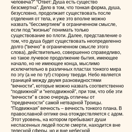
человеча?” “Ответ: Душа есть существо
безсмертна”. Дело в том, что тонкая форма, душа,
безусловно, продолжает существовать после
отделения от тела, и уже это вполне можно
назвать “бессмертием” в ограниченном смысле,
если под “жизнью” понимать только
существование во плоти. Далее, представление о
том, что душа будет существовать неопределенно
долго (“вечно” в ограниченном смысле этого
слова), действительно, совершенно справедливо,
но такое лучевое продолжение бытия, имеющее
начало, но не имеющее конца, мыслимо
исключительно в различных пластах тонкого мира
по эту (а не по ту!) сторону тверди. Небо является
границей между двумя разновидностями
“вечности”, которые можно назвать соответственно
“подвижной” и “неподвижной”, при том, что обе эти
“вечности” в свою очередь отличны от
“предвечности” самой нетварной Троицы.
“Подвижная” вечность – вечность тонкого плана. В
православной оптике она отождествляется с адом.
Этот уровень, на котором пребывают души
неспасенных людей после смерти, находится вне
телесной сферы, но и вне небесной