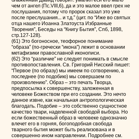
чем от ангел (Пс.VIII,6), да и это малое ввел грех не
послушания, потому что пророк сказал это уже
после преслушания... и т.д.” (цит. по “Иже во святых
отца нашего Иоанна Златоуста Избранные
Творения”, Беседы на “Книгу Бытия”, Спб, 1898,
стр.127-128).
(61) Это богоносное, теофорное понимание
“образа” (по-гречески “икона”) лежит в основании
метафизики православной иконописи.
(62) Это “различие” не следует понимать в смысле
противопоставления. Св. Григорий Нисский пишет:
“Первое (по образу) мы имеем по сотворению, а
последнее (по подобию) мы совершаем по
произволению”. Образ – это печать Творца,
предпосылка к совершенству, заложенная в
человеке Божеством при его создании. Это нечто
данное извне, как начальная антропологическая
благодать. Подобие – это собственно сущностное
качество твари, наделенной свободой выбора. Но
если божественный образ в человеке однозначно
влечет его в горняя, богоподобная свобода
тварного бытия может быть реализована и в
совершенно ином направлении. Подробнее см.