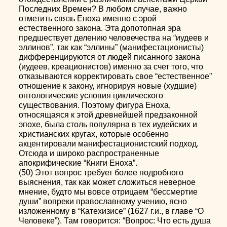
Последних Времен? В любом случае, важно
отметить связь Еноха именно с эрой
естественного закона. Эта допотопная эра
предшествует делению человечества на “иудеев и
эллинов”, так как “эллины” (манифестационисты)
дифференцируются от людей писанного закона
(иудеев, креационистов) именно за счет того, что
отказываются корректировать свое “естественное”
отношение к закону, игнорируя новые (худшие)
онтологические условия циклического
существования. Поэтому фигура Еноха,
относящаяся к этой древнейшей предзаконной
эпохе, была столь популярна в тех иудейских и
христианских кругах, которые особенно
акцентировали манифестационистский подход.
Отсюда и широко распространенные
апокрифические “Книги Еноха”.
(50) Этот вопрос требует более подробного
выяснения, так как может сложиться неверное
мнение, будто мы вовсе отрицаем “бессмертие
души” вопреки православному учению, ясно
изложенному в “Катехизисе” (1627 г.и., в главе “О
Человеке”). Там говорится: “Вопрос: Что есть душа