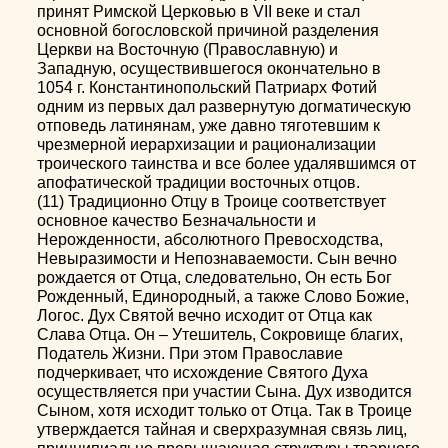
принят Римской Церковью в VII веке и стал
основной богословской причиной разделения
Церкви на Восточную (Православную) и
Западную, осуществившегося окончательно в
1054 г. Константинопольский Патриарх Фотий
одним из первых дал развернутую догматическую
отповедь латинянам, уже давно тяготевшим к
чрезмерной иерархизации и рационализации
троического таинства и все более удалявшимся от
апофатической традиции восточных отцов.
(11) Традиционно Отцу в Троице соответствует
основное качество Безначальности и
Нерожденности, абсолютного Превосходства,
Невыразимости и Непознаваемости. Сын вечно
рождается от Отца, следовательно, Он есть Бог
Рожденный, Единородный, а также Слово Божие,
Логос. Дух Святой вечно исходит от Отца как
Слава Отца. Он – Утешитель, Сокровище благих,
Податель Жизни. При этом Православие
подчеркивает, что исхождение Святого Духа
осуществляется при участии Сына. Дух изводится
Сыном, хотя исходит только от Отца. Так в Троице
утверждается тайная и сверхразумная связь лиц,