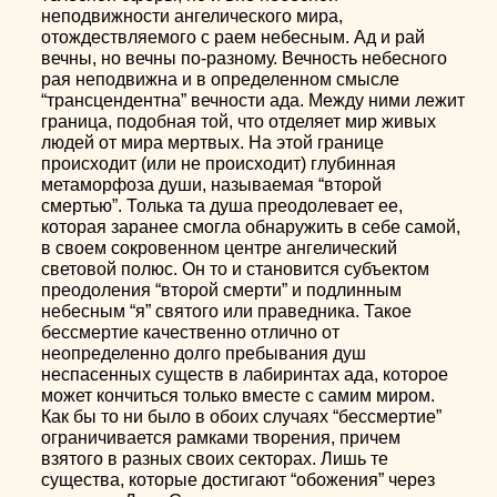
неподвижности ангелического мира,
отождествляемого с раем небесным. Ад и рай
вечны, но вечны по-разному. Вечность небесного
рая неподвижна и в определенном смысле
“трансцендентна” вечности ада. Между ними лежит
граница, подобная той, что отделяет мир живых
людей от мира мертвых. На этой границе
происходит (или не происходит) глубинная
метаморфоза души, называемая “второй
смертью”. Толька та душа преодолевает ее,
которая заранее смогла обнаружить в себе самой,
в своем сокровенном центре ангелический
световой полюс. Он то и становится субъектом
преодоления “второй смерти” и подлинным
небесным “я” святого или праведника. Такое
бессмертие качественно отлично от
неопределенно долго пребывания душ
неспасенных существ в лабиринтах ада, которое
может кончиться только вместе с самим миром.
Как бы то ни было в обоих случаях “бессмертие”
ограничивается рамками творения, причем
взятого в разных своих секторах. Лишь те
существа, которые достигают “обожения” через