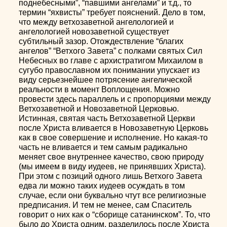
поднебесными”, “павшими ангелами” и т.д., то
термин “яхвисты” требует пояснений. Дело в том,
что между ветхозаветной ангелологией и
ангелологией новозаветной существует
субтильный зазор. Отождествление “благих
ангелов” “Ветхого Завета” с полками святых Сил
Небесных во главе с архистратигом Михаилом в
сугубо православном их понимании упускает из
виду серьезнейшее потрясение ангелической
реальности в момент Воплощения. Можно
провести здесь параллель и с пропорциями между
Ветхозаветной и Новозаветной Церковью.
Истинная, святая часть Ветхозаветной Церкви
после Христа вливается в Новозаветную Церковь
как в свое совершение и исполнение. Но какая-то
часть не вливается и тем самым радикально
меняет свое внутреннее качество, свою природу
(мы имеем в виду иудеев, не принявших Христа).
При этом с позиций одного лишь Ветхого Завета
едва ли можно таких иудеев осуждать в том
случае, если они буквально чтут все религиозные
предписания. И тем не менее, сам Спаситель
говорит о них как о “сборище сатанинском”. То, что
было до Христа одним, разделилось после Христа