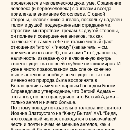
проявляется в человеческом духе, уме. Сравнение
человека (и первочеловека) с ангелами всегда
привлекала внимание богословов. С одной
стороны, человек ниже ангелов, поскольку наделен
телом и душой, подверженными страданиями,
страстям, мытарствам, грехам. С другой стороны,
он полнее и совершеннее ангелов, так как
заключает в самом себе не только чистый факт
отношения “этого” к “иному” (как ангелы – см.
примечания к главе 9) , но и само “это”, данность,
наличность, изведанную и включенную внутрь
своего существа по всей глубине низших миров. И
уже в чисто православном смысле он конечно
выше ангелов и вообще всех существ, так как
именно его природа была воспринята в
Воплощении самим нетварным Господом Богом.
Справедливо утверждение, что Ветхий Адама –
это ангел, но не справедливо, что Ветхий Адама –
только ангел и ничего больше.
По этому поводу показательно толкование святого
Иоанна Златоустаго на “Книгу Бытия” XVI. “Видя,
что созданный человек находится в высочайшей
чести и почти ничем не меньше ангелов, как и
блаженный Давид говорит: умалил еси его мало