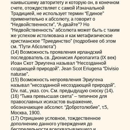
наивысшему авторитету и которую он, в конечном
счете, отождествляет с самой Изначальной
Традицией, не использует термин “Единое”
применительно к абсолюту, а говорит о
“Недвойственности”, “А-двайте”? Но
“Недвойственность” абсолюта может быть с таким
же успехом истолкована и как метафизическое
христианское “Триединство” (подробнее об этом
см. “Пути Абсолюта”)
(14) Возможность проявления ирландский
последователь св. Дионисия Ареопагита (IX век)
Иоан Скот Эриугена называл “Несозданной
создающей природой”. Jean Scot Eriugena “Divisio
naturae”.
(15) Возможность непроявления Эриугена
называл “несозданной несоздающей природой”.
Div. nat., указ. соч. См. предыдущую сноску (14).
(16) “Тьма превысшая света” – типичное для
православных исихастов выражение,
обозначающее абсолют. “Добротолюбие”, т.5,
Москва, 1900.
(17) Отрицание условное, тождественное
дополнению данного утверждения до
беспредельности всеохватывающего и