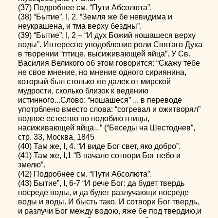
(37) Подробнее см. “Пути Абсолюта”.
(38) “Бытие”, I, 2. “Земля же бе невидима и
неукрашена, и тма верху бездны”.
(39) “Бытие”, I, 2 – “И дух Божий ношашеся верху
воды”. Интересно уподобление роли Святаго Духа
в творении “птице, высиживающей яйца”. У Св.
Василия Великого об этом говорится: “Скажу тебе
не свое мнение, но мнение одного сириянина,
который был столько же далек от мирской
мудрости, сколько близок к ведению
истинного...Слово: “ношашеся” ... в переводе
употрблено вместо слова: “согревал и ожитворял”
водное естество по подобию птицы,
насиживающей яйца...” (“Беседы на Шестоднев”,
стр. 33, Москва, 1845
(40) Там же, I, 4. “И виде Бог свет, яко добро”.
(41) Там же, I,1 “В начале сотвори Бог небо и
змелю”.
(42) Подробнее см. “Пути Абсолюта”.
(43) Бытие”, I, 6-7 “И рече Бог: да будет твердь
посреде воды, и да будет разлучающи посреде
воды и воды. И бысть тако. И сотвори Бог твердь,
и разлучи Бог между водою, яже бе под твердию,и