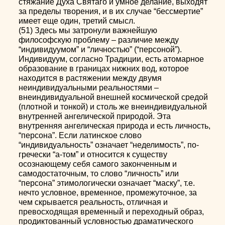
стяжание Духа Святаго и умное делание, выходят
за пределы творения, и в их случае “бессмертие”
имеет еще один, третий смысл.
(51) Здесь мы затронули важнейшую
философскую проблему – различие между
“индивидуумом” и “личностью” (“персоной”).
Индивидуум, согласно Традиции, есть атомарное
образование в границах нижних вод, которое
находится в растяжении между двумя
неиндивидуальными реальностями –
внеиндивидуальной внешней космической средой
(плотной и тонкой) и столь же внеиндивидуальной
внутренней ангелической природой. Эта
внутренняя ангелическая природа и есть личность,
“персона”. Если латинское слово
“индивидуальность” означает “неделимость”, по-
гречески “а-том” и относится к существу
осознающему себя самого законченным и
самодостаточным, то слово “личность” или
“персона” этимологически означает “маску”, т.е.
нечто условное, временное, промежуточное, за
чем скрывается реальность, отличная и
превосходящая временный и переходный образ,
продиктованный условностью драматического