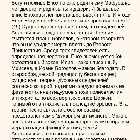
Богу, и поживе Енох по еже родити ему Мафусала,
лет двесте, и роди сыны и дщери. И быша все
дние Еноховы лет триста шестьдесят пять. И угоди
Енох Богу, и не обреташеся, зане преложи его Бог”.
(49) Существует предание о том, что свидетелей
Апокалипсиса будет не два, но три. Третьим
считается Иоанн Богослов, о котором говорится,
что он не увидит смерти вплоть до Второго
Пришествия. Среди трех свидетелей есть
определенная иерархия: Енох знаменует собой
естественный закон, Илия – закон писанный,
Моисеев, а Иоанн Богослов – закон благодати. В
старообрядческой традиции (у беспоповцев)
существует теория “духовных свидетелей”,
согласно которой под ними следует понимать на
физических индивидуумов эпохи полновластия
антихриста, но всех верных сынов Церкви,
гонимой от антихриста в последние времена. Эта
теория тесно связана с беспоповским
представлением о “духовном антихристе”. Можно
поставить по этому поводу вопрос: каким образом
иерархизация функций у свидетелей
Апокалипсиса соотносится при таком их
отождествлении с различными аспектами Церкви