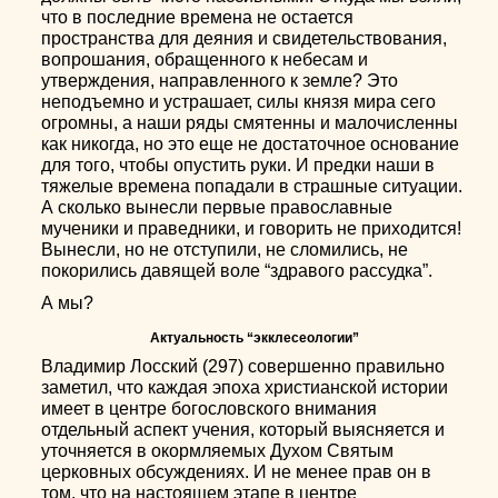
что в последние времена не остается
пространства для деяния и свидетельствования,
вопрошания, обращенного к небесам и
утверждения, направленного к земле? Это
неподъемно и устрашает, силы князя мира сего
огромны, а наши ряды смятенны и малочисленны
как никогда, но это еще не достаточное основание
для того, чтобы опустить руки. И предки наши в
тяжелые времена попадали в страшные ситуации.
А сколько вынесли первые православные
мученики и праведники, и говорить не приходится!
Вынесли, но не отступили, не сломились, не
покорились давящей воле “здравого рассудка”.
А мы?
Актуальность “экклесеологии”
Владимир Лосский (297) совершенно правильно
заметил, что каждая эпоха христианской истории
имеет в центре богословского внимания
отдельный аспект учения, который выясняется и
уточняется в окормляемых Духом Святым
церковных обсуждениях. И не менее прав он в
том, что на настоящем этапе в центре