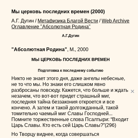
Мы церковь последних времен
(2000)
А.Г. Дугин
/
Метафизика Благой Вести
/
Web Archive
Оглавление "Абсолютная Родина"
А.Г.Дугин
"Абсолютная Родина"
, М., 2000
МЫ ЦЕРКОВЬ ПОСЛЕДНИХ ВРЕМЕН
Подготовка к последнему событию
Никто не знает этого дня, даже ангелы небесные,
не то что мы. Но знаки его слишком явно
×
разбросаны повсюду. Кажется, что больше и ждать
незачем, что вот-вот придет страшный миг,
последняя тайна беззакония откроется и все
кончено. А затем и такой долгожданный, такой
томительно чаемый миг Славы Господней...
Помните торжественные слова Псалтыри: “Входит
Царь Славы. Кто есть сей Царь Славы?”(296)
Но Творцу виднее, когда совершаться