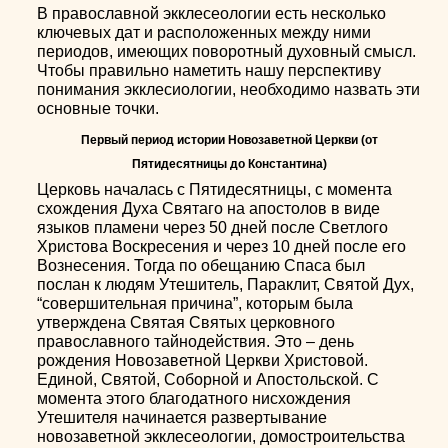
В православной экклесеологии есть несколько
ключевых дат и расположенных между ними
периодов, имеющих поворотный духовный смысл.
Чтобы правильно наметить нашу перспективу
понимания экклесиологии, необходимо назвать эти
основные точки.
Первый период истории Новозаветной Церкви (от
Пятидесятницы до Константина)
Церковь началась с Пятидесятницы, с момента
схождения Духа Святаго на апостолов в виде
языков пламени через 50 дней после Светлого
Христова Воскресения и через 10 дней после его
Вознесения. Тогда по обещанию Спаса был
послан к людям Утешитель, Параклит, Святой Дух,
“совершительная причина”, которым была
утверждена Святая Святых церковного
православного тайнодействия. Это – день
рождения Новозаветной Церкви Христовой.
Единой, Святой, Соборной и Апостольской. С
момента этого благодатного нисхождения
Утешителя начинается развертывание
новозаветной экклесеологии, домостроительства