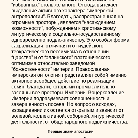
“избранных” столь же много. Отсюда вытекает
выделение активного характера “имперской
антропологии”. Благодать, распространенная на
огромные просторы, является “насаждением
возможности”, побуждением к христианскому
литургическому и социально-государственному
одновременно подвижничеству. Это особая форма
сакрализации, отличная и от иудейского
теократического пессимизма в отношении
“царства” и от “эллинского” платонического
оптимизма относительно заведомой
“божественности” империи. Православная
имперская онтология представляет собой именно
активное всеобщее действие по реализации
семян благодати, которыми промыслительно
засеяны все просторы Империи. Воцерковление
Империи подразумевает совершенность и
завершенность посева. Но вопрос о всходах,
взращивании их остается открытым и зависит от
волевой, коллективной, соборной, литургической
деятельности, от общенародного подвижничества.
Первые знаки апостасии