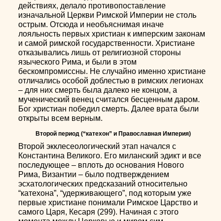
действиях, делало противопоставление
изначальной Церкви Римской Империи не столь
острым. Отсюда и необъяснимая иначе
лояльность первых христиан к имперским законам
и самой римской государственности. Христиане
отказывались лишь от религиозной стороны
языческого Рима, и были в этом
бескомпромиссны. Не случайно именно христиане
отличались особой доблестью в римских легионах
– для них смерть была далеко не концом, а
мученический венец считался бесценным даром.
Бог христиан победил смерть. Далее врата были
открыты всем верным.
Второй период (“катехон” и Православная Империя)
Второй экклесеологический этап начался с
Константина Великого. Его миланский эдикт и все
последующее – вплоть до основания Нового
Рима, Византии – было подтверждением
эсхатологических предсказаний относительно
“катехона”, “удерживающего”, под которым уже
первые христиане понимали Римское Царство и
самого Царя, Кесаря (299). Начиная с этого