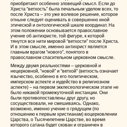
приобретают особенно зловещий смысл. Если до
Христа “ветхость” была печальным уделом всех, то
после Христа – это уже волевое решение, которое
отныне следует оценивать в совершенно иной
этической и онтологической шкале координат. На
этом положении основывается православное
учение об антихристе, той фигуре, к которой
тянутся все нити мировой “ветхости” после Христа.
И в этом смысле, именно антихрист является
главным врагом “нового”, понятого в
православном спасительном церковном смысле.
Между двумя реальностями – церковной и
нецерковной, “новой” и “ветхой” (ветхость означает
язычество, особенно в его политическом,
имперском аспекте и иудейство в религиозном
аспекте) – на первом экклесеологическом этапе не
было никакой промежуточной инстанции. Они
были противопоставлены друг другу, но
сосуществовали, не смешиваясь. Однако,
возможно, именно учение о грядущем (по
отношению к первым христианам) воцерковлении
Царства, о Тысячелетнем Царстве, во время
которого сатана будет скован и ограничен в