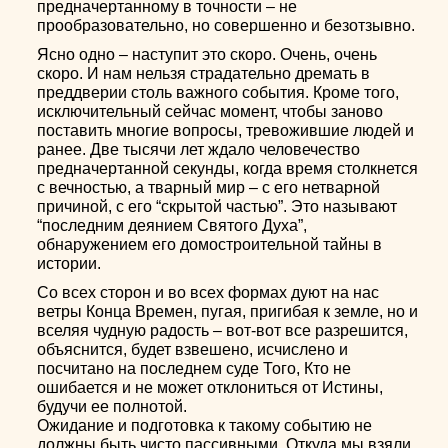
предначертанному в точности – не
прообразовательно, но совершенно и безотзывно.
Ясно одно – наступит это скоро. Очень, очень
скоро. И нам нельзя страдательно дремать в
преддверии столь важного события. Кроме того,
исключительный сейчас момент, чтобы заново
поставить многие вопросы, тревожившие людей и
ранее. Две тысячи лет ждало человечество
предначертанной секунды, когда время столкнется
с вечностью, а тварный мир – с его нетварной
причиной, с его “скрытой частью”. Это называют
“последним деянием Святого Духа”,
обнаружением его домостроительной тайны в
истории.
Со всех сторон и во всех формах дуют на нас
ветры Конца Времен, пугая, пригибая к земле, но и
вселяя чудную радость – вот-вот все разрешится,
объяснится, будет взвешено, исчислено и
посчитано на последнем суде Того, Кто не
ошибается и не может отклониться от Истины,
будучи ее полнотой.
Ожидание и подготовка к такому событию не
должны быть чисто пассивными. Откуда мы взяли,