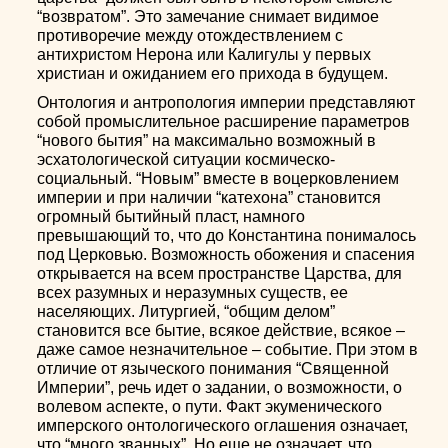
“возвратом”. Это замечание снимает видимое
противоречие между отождествлением с
антихристом Нерона или Калигулы у первых
христиан и ожиданием его прихода в будущем.
Онтология и антропология империи представляют
собой промыслительное расширение параметров
“нового бытия” на максимально возможный в
эсхатологической ситуации космическо-
социальный. “Новым” вместе в воцерковлением
империи и при наличии “катехона” становится
огромный бытийный пласт, намного
превышающий то, что до Константина понималось
под Церковью. Возможность обожения и спасения
открывается на всем пространстве Царства, для
всех разумных и неразумных существ, ее
населяющих. Литургией, “общим делом”
становится все бытие, всякое действие, всякое –
даже самое незначительное – событие. При этом в
отличие от языческого понимания “Священной
Империи”, речь идет о задании, о возможности, о
волевом аспекте, о пути. Факт экуменического
имперского онтологического оглашения означает,
что “много званных”. Но еще не означает, что