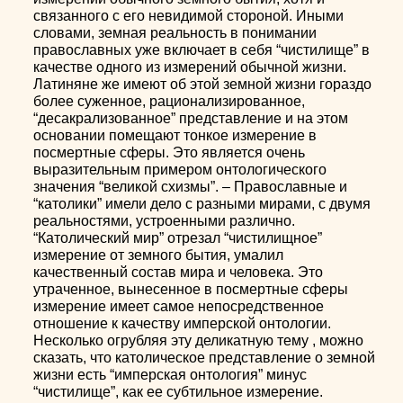
связанного с его невидимой стороной. Иными
словами, земная реальность в понимании
православных уже включает в себя “чистилище” в
качестве одного из измерений обычной жизни.
Латиняне же имеют об этой земной жизни гораздо
более суженное, рационализированное,
“десакрализованное” представление и на этом
основании помещают тонкое измерение в
посмертные сферы. Это является очень
выразительным примером онтологического
значения “великой схизмы”. – Православные и
“католики” имели дело с разными мирами, с двумя
реальностями, устроенными различно.
“Католический мир” отрезал “чистилищное”
измерение от земного бытия, умалил
качественный состав мира и человека. Это
утраченное, вынесенное в посмертные сферы
измерение имеет самое непосредственное
отношение к качеству имперской онтологии.
Несколько огрубляя эту деликатную тему , можно
сказать, что католическое представление о земной
жизни есть “имперская онтология” минус
“чистилище”, как ее субтильное измерение.