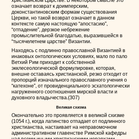
христианском Царстве. В некотором смысле это
означает возврат к доимперским,
доконстантиновским формам существования
Церкви, но такой возврат означает в данном
контексте самую настоящую “апостасию”,
“отпадение”, дерзкое небрежение
промыслительной благодатью, выразившейся в
“тысячелетнем царстве” Византии.
Находясь с подлинно православной Византией в
инаковых онтологических условиях, мало по пало
Ветхий Рим приходит к собственной
экклесеологической формулировке, которая,
внешне оставаясь христианской, резко отходит от
пропорций изначального православного учения о
“катехоне”, от провиденциального эсхатологически
нагруженного соотношения мирской власти и
духовного владычества.(307)
Великая схизма
Окончательно это проявляется в великой схизме
(1054 г.), когда латинство отпадает от подлинного
христианства, настаивает на неправомочном
административном главенстве Римской кафедры
над всеми иными христианскими иерархами