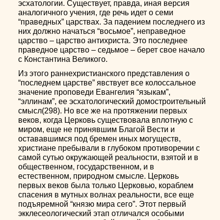
эсхатологии. Существует, правда, иная версия
аналогичного учения, где речь идет о семи
“праведных” царствах. За падением последнего из
них должно начаться “восьмое”, неправедное
царство – царство антихриста. Это последнее
праведное царство – седьмое – берет свое начало
с Константина Великого.
Из этого раннехристианского представления о
“последнем царстве” явствует все колоссальное
значение проповеди Евангелия “языкам”,
“эллинам”, ее эсхатологический домостроительный
смысл(298). Но все же на протяжении первых
веков, когда Церковь существовала вплотную с
миром, еще не принявшим Благой Вести и
остававшимся под бремен иных могуществ,
христиане пребывали в глубоком противоречии с
самой сутью окружающей реальности, взятой и в
общественном, государственном, и в
естественном, природном смысле. Церковь
первых веков была только Церковью, кораблем
спасения в мутных волнах реальности, все еще
подъяремной “князю мира сего”. Этот первый
экклесеологический этап отличался особыми