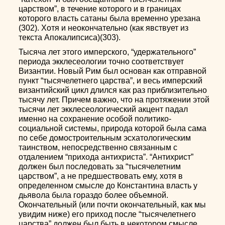
царством”, в течение которого и в границах
которого власть сатаны была временно урезана
(302). Хотя и неокончательно (как явствует из
текста Апокалипсиса)(303).
Тысяча лет этого имперского, “удержательного”
периода экклесеологии точно соответствует
Византии. Новый Рим был основан как отправной
пункт “тысячелетнего царства”, и весь имперский
византийский цикл длился как раз приблизительно
тысячу лет. Причем важно, что на протяжении этой
тысячи лет экклесеологический акцент падал
именно на сохранение особой политико-
социальной системы, природа которой была сама
по себе домостроительным эсхатологическим
таинством, непосредственно связанным с
отдалением “прихода антихриста”. “Антихрист”
должен был последовать за “тысячелетним
царством”, а не предшествовать ему, хотя в
определенном смысле до Константина власть у
дьявола была гораздо более объемной.
Окончательный (или почти окончательный, как мы
увидим ниже) его приход после “тысячелетнего
царства” должен был быть в некотором смысле