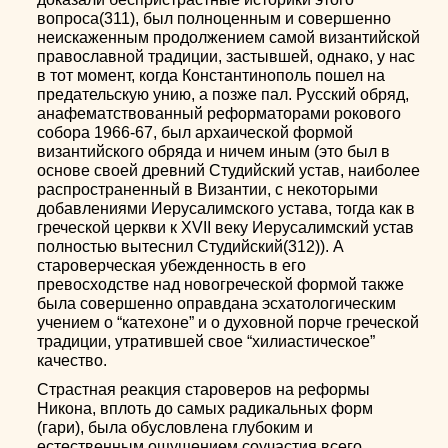
вопроса(311), был полноценным и совершенно
неискаженным продолжением самой византийской
православной традиции, застывшей, однако, у нас
в тот момент, когда Константинополь пошел на
предательскую унию, а позже пал. Русский обряд,
анафематствованный реформаторами рокового
собора 1966-67, был архаической формой
византийского обряда и ничем иным (это был в
основе своей древний Студийский устав, наиболее
распространенный в Византии, с некоторыми
добавлениями Иерусалимского устава, тогда как в
греческой церкви к XVII веку Иерусалимский устав
полностью вытеснил Студийский(312)). А
староверческая убежденность в его
превосходстве над новогреческой формой также
была совершенно оправдана эсхатологическим
учением о “катехоне” и о духовной порче греческой
традиции, утратившей свое “хилиастическое”
качество.
Страстная реакция староверов на реформы
Никона, вплоть до самых радикальных форм
(гари), была обусловлена глубоким и
естественным ощущением соучастия всего