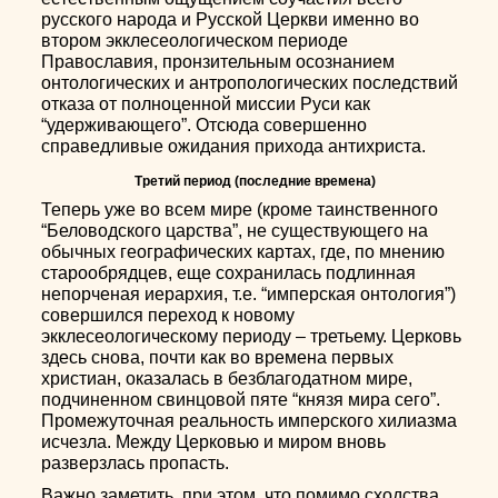
русского народа и Русской Церкви именно во
втором экклесеологическом периоде
Православия, пронзительным осознанием
онтологических и антропологических последствий
отказа от полноценной миссии Руси как
“удерживающего”. Отсюда совершенно
справедливые ожидания прихода антихриста.
Третий период (последние времена)
Теперь уже во всем мире (кроме таинственного
“Беловодского царства”, не существующего на
обычных географических картах, где, по мнению
старообрядцев, еще сохранилась подлинная
непорченая иерархия, т.е. “имперская онтология”)
совершился переход к новому
экклесеологическому периоду – третьему. Церковь
здесь снова, почти как во времена первых
христиан, оказалась в безблагодатном мире,
подчиненном свинцовой пяте “князя мира сего”.
Промежуточная реальность имперского хилиазма
исчезла. Между Церковью и миром вновь
разверзлась пропасть.
Важно заметить, при этом, что помимо сходства