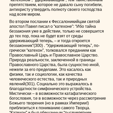
препятствием, которое не давало сыну погибели,
антихристу утвердить полноту своего господства
над всем миром.
Во втором послании к Фессалоникийцам святой
апостол Павел писал о “катехоне”: “Ибо тайна
беззакония уже в действии, только не совершится
до тех пор, пока не будет взят от среды
удерживающий теперь, – и тогда откроется
беззаконник”(300) . “Удерживающий теперь”, по-
гречески “катехон”, толковался преданием как
Православный Царь и Православное Царство.
Природа реальности, заключенной в границы
Православного Царства, была сущностно иной,
нежели за его пределами. Это касалось как
физики, так и социологии, как качества
человеческого естества, так и природных
явлений(301). Социально это выражалось в
благодатности симфонического устройства.
Мистически – в возможности катафатического
богословия, т.е в возможности через рассмотрение
Божьего творения (но в рамках Империи!)
приблизиться к пониманию самого Творца.
“Катехон” и был обещанным “тысячелетним