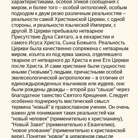
характеристиками, особой этикой сообщения с
миром, и более того – особой онтологией, особым
подходом к двум резко различным реальностям –
реальности самой Христианской Церкви, с одной
стороны, и реальности языческой Империи, с
другой. В Церкви пребывало нетварное
Присутствие Духа Святаго, а в евхаристии и
самого Исуса Христа, Сына Божьего. Реальность
Церкви была качественно сопряжена с нетварным
миром, изъята из под ярма закона, отделявшего
тварное от нетварного до Христа и вне Его Церкви
после Христа. И сами христиане были сущностно
иными (“новыми”) людьми, причастными особой
экклесеологической антропологии – в отличие от
единождырожденных язычников или иудеев, они
были рождены дважды – второй раз “свыше” через
благодатное таинство Святого Крещения. Следует
особенно подчеркнуть мистический смысл
термина “новый” в православном учении. Он очень
важен для понимания таких реальностей как
“новый человек” (применительно к христианину),
“Новый Завет” (применительно к Евангелию),
“новое упование” (применительно к христианской
вере). Понятие “новое” в церковном смысле