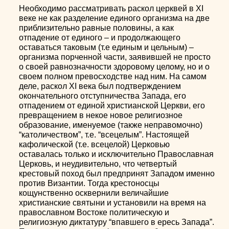
Необходимо рассматривать раскол церквей в XI
веке не как разделение единого организма на две
приблизительно равные половины, а как
отпадение от единого – и продолжающего
оставаться таковым (т.е единым и цельным) –
организма порченной части, заявившей не просто
о своей равнозначности здоровому целому, но и о
своем полном превосходстве над ним. На самом
деле, раскол XI века был подтверждением
окончательного отступничества Запада, его
отпадением от единой христианской Церкви, его
превращением в некое новое религиозное
образование, именуемое (также неправомочно)
“католичеством”, т.е. “всецелым”. Настоящей
кафолической (т.е. всецелой) Церковью
оставалась только и исключительно Православная
Церковь, и неудивительно, что четвертый
крестовый поход был предпринят Западом именно
против Византии. Тогда крестоносцы
кощунственно осквернили величайшие
христианские святыни и установили на время на
православном Востоке политическую и
религиозную диктатуру “впавшего в ересь Запада”.