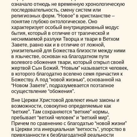
означало отнюдь не временную хронологическую
последовательность, смену систем или
религиозных форм. “Новое” в христианстве –
понятие глубоко онтологическое. Оно
характеризует особый внутрицерковный модус
бытия, который в отличие от трагической и
неснимаемой разлуки Творца и твари в Ветхом
Завете, равно как и в отличие от ложной,
унизительной для Божества близости между ними
в язычестве, основан на благодатном пути
волевого обожения твари, который открыл своей
жертвой Сын Божий. “Новым” называется человек,
в которого благодатно вселено семя причастия к
Божеству. А под “новой жизнью”, основанной на
“Новом Завете”, подразумевается поэтапное
осуществление “обожения”.
Вне Церкви Христовой довлеют иные законы и
возможности, совокупно определяемые как
“ветхие”. Там сохраняются “ветхие” нормы,
пребывает “ветхий человек” и “ветхий мир”.
Причем по сравнению с благодатью “новой жизни”
в Церкви эта инерциальная “ветхость”, упорство в
привязанности к безблагодатной реальности