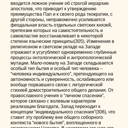
вводится ложное учение об строгой иерархии
апостолов, что приводит к утверждению
преимущества Пап и к своего рода теократии, с
другой стороны, неправомочно усиливается
феодальная власть отдельных светских князей,
претензии которых на самостоятельность и
самовластие восстанавливает в некоторой
степени языческие принципы(305). Изменения в
религиозном и светском укладе на Западе
отражают и усугубляют одновременно глубинные
процессы онтологической и антропологической
мутации. Мало-помалу на Западе складывается
особый тип бытия и особый тип человека –
“человека индивидуального”, претендующего на
автономность и суверенность, ослабившего или
вообще порвавшего связи с литургической
стихией домостроительного общего делания. От
православного учения о “личном спасении”,
которое связано с волевым характером
реализации благодати, Запад переходит к
концепции “индивидуального спасения”(306), что
ставит эту проблему вне общего соборного
контекста “нового бытия”, воплощенного в