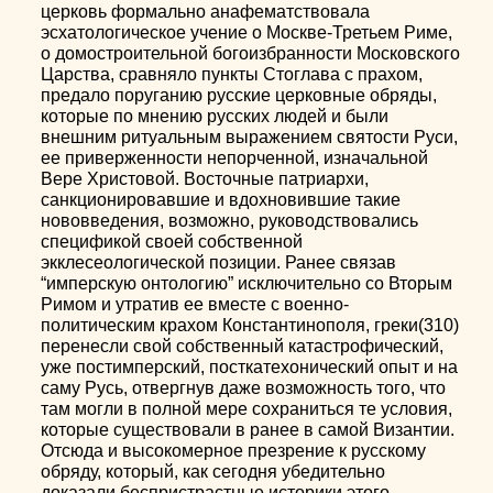
церковь формально анафематствовала
эсхатологическое учение о Москве-Третьем Риме,
о домостроительной богоизбранности Московского
Царства, сравняло пункты Стоглава с прахом,
предало поруганию русские церковные обряды,
которые по мнению русских людей и были
внешним ритуальным выражением святости Руси,
ее приверженности непорченной, изначальной
Вере Христовой. Восточные патриархи,
санкционировавшие и вдохновившие такие
нововведения, возможно, руководствовались
спецификой своей собственной
экклесеологической позиции. Ранее связав
“имперскую онтологию” исключительно со Вторым
Римом и утратив ее вместе с военно-
политическим крахом Константинополя, греки(310)
перенесли свой собственный катастрофический,
уже постимперский, посткатехонический опыт и на
саму Русь, отвергнув даже возможность того, что
там могли в полной мере сохраниться те условия,
которые существовали в ранее в самой Византии.
Отсюда и высокомерное презрение к русскому
обряду, который, как сегодня убедительно
доказали беспристрастные историки этого