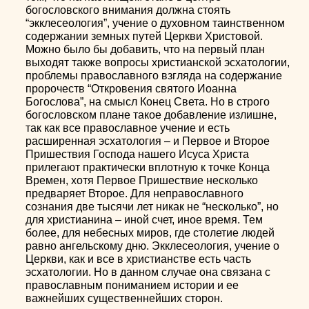
богословского внимания должна стоять
“экклесеология”, учение о духовном таинственном
содержании земных путей Церкви Христовой.
Можно было бы добавить, что на первый план
выходят также вопросы христианской эсхатологии,
проблемы православного взгляда на содержание
пророчеств “Откровения святого Иоанна
Богослова”, на смысл Конец Света. Но в строго
богословском плане такое добавление излишне,
так как все православное учение и есть
расширенная эсхатология – и Первое и Второе
Пришествия Господа нашего Исуса Христа
прилегают практически вплотную к точке Конца
Времен, хотя Первое Пришествие несколько
предваряет Второе. Для неправославного
сознания две тысячи лет никак не “несколько”, но
для христианина – иной счет, иное время. Тем
более, для небесных миров, где столетие людей
равно ангельскому дню. Экклесеология, учение о
Церкви, как и все в христианстве есть часть
эсхатологии. Но в данном случае она связана с
православным пониманием истории и ее
важнейших существеннейших сторон.