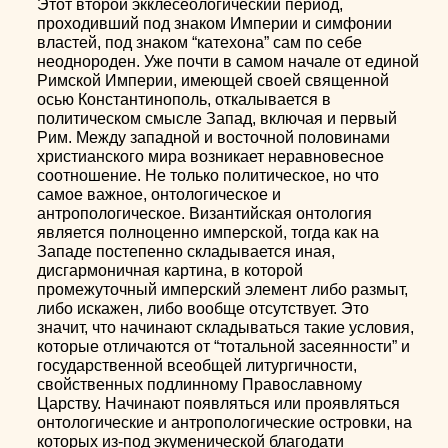
Этот второй экклесеологический период,
проходивший под знаком Империи и симфонии
властей, под знаком “катехона” сам по себе
неоднороден. Уже почти в самом начале от единой
Римской Империи, имеющей своей священной
осью Константинополь, откалывается в
политическом смысле Запад, включая и первый
Рим. Между западной и восточной половинами
христианского мира возникает неравновесное
соотношение. Не только политическое, но что
самое важное, онтологическое и
антропологическое. Византийская онтология
является полноценно имперской, тогда как на
Западе постепенно складывается иная,
дисгармоничная картина, в которой
промежуточный имперский элемент либо размыт,
либо искажен, либо вообще отсутствует. Это
значит, что начинают складываться такие условия,
которые отличаются от “тотальной засеянности” и
государственной всеобщей литургичности,
свойственных подлинному Православному
Царству. Начинают появляться или проявляться
онтологические и антропологические островки, на
которых из-под экуменической благодати