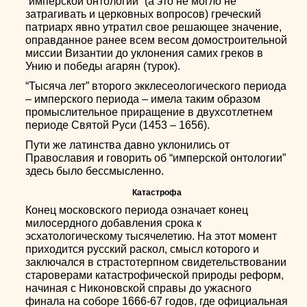
“имперской онтологии” (а это не могло не
затрагивать и церковных вопросов) греческий
патриарх явно утратил свое решающее значение,
оправданное ранее всем весом домостроительной
миссии Византии до уклонения самих греков в
Унию и победы агарян (турок).
“Тысяча лет” второго экклесеологического периода
– имперского периода – имела таким образом
промыслительное приращение в двухсотлетнем
периоде Святой Руси (1453 – 1656).
Пути же латинства давно уклонились от
Православия и говорить об “имперской онтологии”
здесь было бессмысленно.
Катастрофа
Конец московского периода означает конец
милосердного добавления срока к
эсхатологическому тысячелетию. На этот момент
приходится русский раскол, смысл которого и
заключался в страстотерпном свидетельствовании
староверами катастрофической природы реформ,
начиная с Никоновской справы до ужасного
финала на соборе 1666-67 годов, где официальная