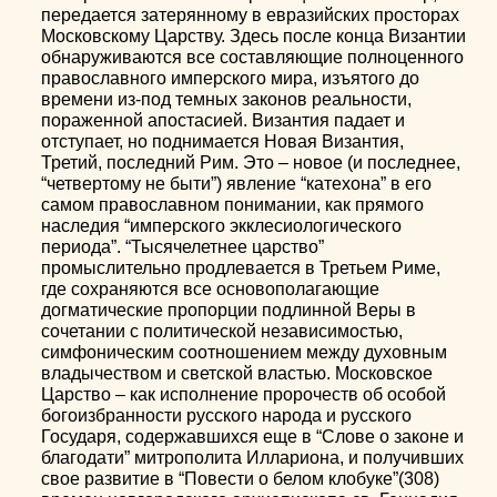
передается затерянному в евразийских просторах
Московскому Царству. Здесь после конца Византии
обнаруживаются все составляющие полноценного
православного имперского мира, изъятого до
времени из-под темных законов реальности,
пораженной апостасией. Византия падает и
отступает, но поднимается Новая Византия,
Третий, последний Рим. Это – новое (и последнее,
“четвертому не быти”) явление “катехона” в его
самом православном понимании, как прямого
наследия “имперского экклесиологического
периода”. “Тысячелетнее царство”
промыслительно продлевается в Третьем Риме,
где сохраняются все основополагающие
догматические пропорции подлинной Веры в
сочетании с политической независимостью,
симфоническим соотношением между духовным
владычеством и светской властью. Московское
Царство – как исполнение пророчеств об особой
богоизбранности русского народа и русского
Государя, содержавшихся еще в “Слове о законе и
благодати” митрополита Иллариона, и получивших
свое развитие в “Повести о белом клобуке”(308)