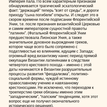
Империя пала. По всем характерным признакам
обнаруживается трагический эсхатологический
факт: “держащий” теперь “взят от среды”, и дороги
приходу “сына погибели” открыты. И следует это в
скором времени после подписании Флорентийской
Унии, т.е. после признания византийской Церковью
и самим императором сущностной правоты
“латинян”. (Фатальной Флорентийской Унии
предшествовала Лионская Уния, а также
значительное духовное вырождение греков,
которое чаще всего было сопряжено с
податливостью ко влияниям, идущим с Запада;
огромный вред византизму нанес период прямой
оккупации Византии латинянами в следствии
четвертого крестового похода – именно с этой
даты начинаются в Византии разрушительные
процессы развития “феодализма”, политико-
социальной формы, чуждой истинному
православному учению и навязанному
крестоносцами. Не исключено, что переходом к
троеперстию греки обязаны именно этим
“западническим”, “папским” тенденциям, хотя этот
вопрос еще не получил окончательного
исторического решения).