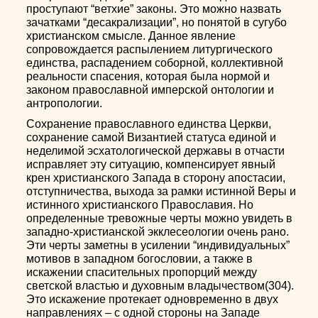
проступают “ветхие” законы. Это можно назвать
зачатками “десакрализации”, но понятой в сугубо
христианском смысле. Данное явление
сопровождается распылением литургического
единства, распадением соборной, коллективной
реальности спасения, которая была нормой и
законом православной имперской онтологии и
антропологии.
Сохранение православного единства Церкви,
сохранение самой Византией статуса единой и
неделимой эсхатологической державы в отчасти
исправляет эту ситуацию, компенсирует явный
крен христианского Запада в сторону апостасии,
отступничества, выхода за рамки истинной Веры и
истинного христианского Православия. Но
определенные тревожные черты можно увидеть в
западно-христианской экклесеологии очень рано.
Эти черты заметны в усилении “индивидуальных”
мотивов в западном богословии, а также в
искажении спасительных пропорций между
светской властью и духовным владычеством(304).
Это искажение протекает одновременно в двух
направлениях – с одной стороны на Западе