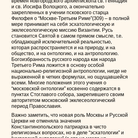
времен новгородского архиепископа св. Геннадия
и св. Иосифа Волоцкого, а окончательно
закрепленных в учении псковского старца
Филофея о “Москве-Третьем Риме”(309) – в полной
мере принимает на себя эсхатологическую и
экклесеологическую миссию Византии. Русь
становится Святой в самом прямом смысле, т.е.
обладающей исключительной реальностью,
которая распространяется и на природу, и на
общество, и на онтологию, и на антропологию.
Богоизбранность русского народа как народа
Третьего Рима ложится в основу особой
национально-религиозной антропологии, нигде не
выраженной в четких формулах, но ощущавшейся
всеми. Многие положения этого учения о
“московской онтологии” косвенно содержатся в
пунктах Стоглавого собора, закрепившего своим
авторитетом московский экклесеологический
период Православия.
Важно заметить, что новая роль Москвы и Русской
Церкви не отменяла значения
Константинопольского патриарха в чисто
религиозных вопросах, но в деле “эсхатологии” и