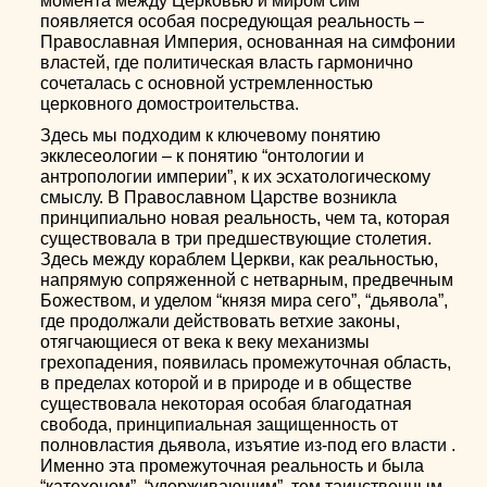
момента между Церковью и миром сим
появляется особая посредующая реальность –
Православная Империя, основанная на симфонии
властей, где политическая власть гармонично
сочеталась с основной устремленностью
церковного домостроительства.
Здесь мы подходим к ключевому понятию
экклесеологии – к понятию “онтологии и
антропологии империи”, к их эсхатологическому
смыслу. В Православном Царстве возникла
принципиально новая реальность, чем та, которая
существовала в три предшествующие столетия.
Здесь между кораблем Церкви, как реальностью,
напрямую сопряженной с нетварным, предвечным
Божеством, и уделом “князя мира сего”, “дьявола”,
где продолжали действовать ветхие законы,
отягчающиеся от века к веку механизмы
грехопадения, появилась промежуточная область,
в пределах которой и в природе и в обществе
существовала некоторая особая благодатная
свобода, принципиальная защищенность от
полновластия дьявола, изъятие из-под его власти .
Именно эта промежуточная реальность и была
“катехоном”, “удерживающим”, тем таинственным