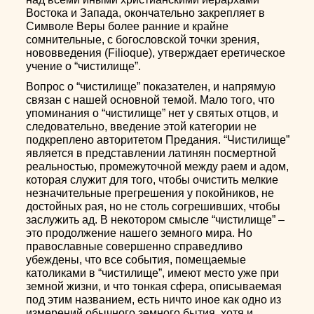
Востока и Запада, окончательно закрепляет в
Символе Веры более ранние и крайне
сомнительные, с богословской точки зрения,
нововведения (Filioque), утверждает еретическое
учение о “чистилище”.
Вопрос о “чистилище” показателен, и напрямую
связан с нашей основной темой. Мало того, что
упоминания о “чистилище” нет у святых отцов, и
следовательно, введение этой категории не
подкреплено авторитетом Предания. “Чистилище”
является в представлении латинян посмертной
реальностью, промежуточной между раем и адом,
которая служит для того, чтобы очистить мелкие
незначительные прегрешения у покойников, не
достойных рая, но не столь согрешивших, чтобы
заслужить ад. В некотором смысле “чистилище” –
это продолжение нашего земного мира. Но
православные совершенно справедливо
убеждены, что все события, помещаемые
католиками в “чистилище”, имеют место уже при
земной жизни, и что тонкая сфера, описываемая
под этим названием, есть ничто иное как одно из
измерений обычного земного бытия, хотя и