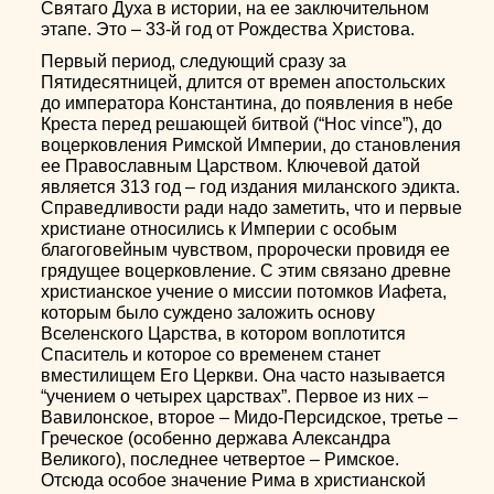
Святаго Духа в истории, на ее заключительном
этапе. Это – 33-й год от Рождества Христова.
Первый период, следующий сразу за
Пятидесятницей, длится от времен апостольских
до императора Константина, до появления в небе
Креста перед решающей битвой (“Hoc vince”), до
воцерковления Римской Империи, до становления
ее Православным Царством. Ключевой датой
является 313 год – год издания миланского эдикта.
Справедливости ради надо заметить, что и первые
христиане относились к Империи с особым
благоговейным чувством, пророчески провидя ее
грядущее воцерковление. С этим связано древне
христианское учение о миссии потомков Иафета,
которым было суждено заложить основу
Вселенского Царства, в котором воплотится
Спаситель и которое со временем станет
вместилищем Его Церкви. Она часто называется
“учением о четырех царствах”. Первое из них –
Вавилонское, второе – Мидо-Персидское, третье –
Греческое (особенно держава Александра
Великого), последнее четвертое – Римское.
Отсюда особое значение Рима в христианской