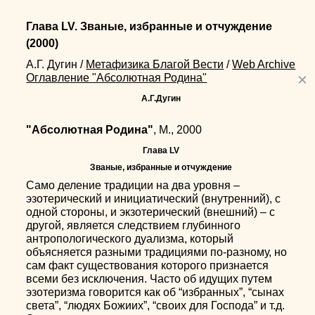
Глава LV. Званые, избранные и отчуждение
(2000)
А.Г. Дугин
/
Метафизика Благой Вести
/
Web Archive
×
Оглавление "Абсолютная Родина"
А.Г.Дугин
"Абсолютная Родина"
, М., 2000
Глава LV
Званые, избранные и отчуждение
Само деление традиции на два уровня –
эзотерический и инициатический (внутренний), с
одной стороны, и экзотерический (внешний) – с
другой, является следствием глубинного
антропологического дуализма, который
объясняется разными традициями по-разному, но
сам факт существования которого признается
всеми без исключения. Часто об идущих путем
эзотеризма говорится как об “избранных”, “сынах
света”, “людях Божиих”, “своих для Господа” и т.д.