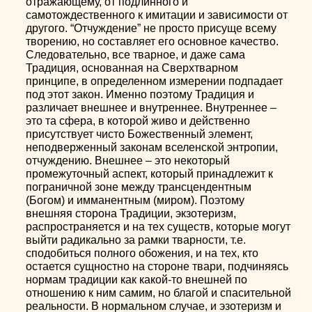
отражающему, от подлинного и
самотождественного к имитации и зависимости от
другого. “Отчуждение” не просто присуще всему
творению, но составляет его основное качество.
Следовательно, все тварное, и даже сама
Традиция, основанная на Сверхтварном
принципе, в определенном измерении подпадает
под этот закон. Именно поэтому Традиция и
различает внешнее и внутреннее. Внутреннее –
это та сфера, в которой живо и действенно
присутствует чисто Божественный элемент,
неподверженный законам вселенской энтропии,
отчуждению. Внешнее – это некоторый
промежуточный аспект, который принадлежит к
пограничной зоне между трансцендентным
(Богом) и имманентным (миром). Поэтому
внешняя сторона Традиции, экзотеризм,
распространяется и на тех существ, которые могут
выйти радикально за рамки тварности, т.е.
сподобиться полного обожения, и на тех, кто
остается сущностно на стороне твари, подчиняясь
нормам традиции как какой-то внешней по
отношению к ним самим, но благой и спасительной
реальности. В нормальном случае, и эзотеризм и