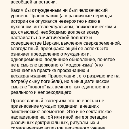
всеобщей апостасии.
Каким бы отчужденным ни был человеческий
уровень Православия (а в различные периоды
истории он опускался невероятно низко в
духовном, интеллектуальном, психологическом и
др. смыслах), необходимо вопреки всему
настаивать на мистической полноте и
совершенстве Церкви, вычленяя сверхвременной,
благодатный, преображающий ее аспект. Это
означает преодоление отчуждения и,
одновременно, подлинное обновление, понятое
не в смысле церковного “модернизма” (что
означает на практике профанацию и
десакрализацию Православия, его разрушение на
потребу сыну погибели), но в инициатическом
смысле “нового” как вечного, как единственно
реального и непреходящего.
Православный эзотеризм это не ересь и не
привнесение чуждых традиции, внешних
“мистических” элементов. Это и не сектантское
настаивание на той или иной интерпретации
различных доктринальных, ритуальных и
символических аспектов церковного учения.