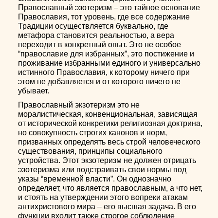
Православный эзотеризм – это тайное основание
Православия, тот уровень, где все содержание
Традиции осуществляется буквально, где
метафора становится реальностью, а вера
переходит в конкретный опыт. Это не особое
“православие для избранных”, это постижение и
проживание избранными единого и универсально
истинного Православия, к которому ничего при
этом не добавляется и от которого ничего не
убывает.
Православный экзотеризм это не
моралистическая, конвенциональная, зависящая
от исторической конкретики религиозная доктрина,
но совокупность строгих канонов и норм,
призванных определять весь строй человеческого
существования, принципы социального
устройства. Этот экзотеризм не должен отрицать
эзотеризма или подстраивать свои нормы под
указы “временной власти”. Он однозначно
определяет, что является православным, а что нет,
и стоять на утверждении этого вопреки атакам
антихристового мира – его высшая задача. В его
функции входит также строгое соблюдение