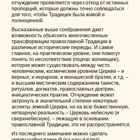
отчуждение проявляется через отход от истинных
пропорций, которые должны точно соблюдаться
для того, чтобы Традиция была живой и
полноценной.
Высказанные выше соображения дают
возможность объяснить многочисленные
трансформации православной Традиции в
различные исторические периоды. И самое
главное, на практическом уровне, они помогут
понять то несоответствие (подчас вопиющее),
которое может существовать между чисто
человеческим, космическим уровнем Церкви – и
верных, и иерархов, и монашеской братии, и т.д. –
и высшим мистическим содержанием таинств,
ритуалов, догматов, православных доктрин,
инициатических практик. Отчуждение может
затронуть в значительной степени некоторые
аспекты земной Церкви, но на всю божественную,
нетварную реальность – Церковь небесную (и
сверхнебесную), – лежащую в основании
православной Традиции, это не распространяется.
Из последнего замечания можно сделать
чрезвычайно важный (на наш взгляд)