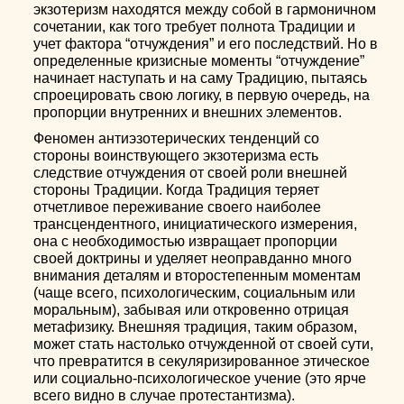
экзотеризм находятся между собой в гармоничном
сочетании, как того требует полнота Традиции и
учет фактора “отчуждения” и его последствий. Но в
определенные кризисные моменты “отчуждение”
начинает наступать и на саму Традицию, пытаясь
спроецировать свою логику, в первую очередь, на
пропорции внутренних и внешних элементов.
Феномен антиэзотерических тенденций со
стороны воинствующего экзотеризма есть
следствие отчуждения от своей роли внешней
стороны Традиции. Когда Традиция теряет
отчетливое переживание своего наиболее
трансцендентного, инициатического измерения,
она с необходимостью извращает пропорции
своей доктрины и уделяет неоправданно много
внимания деталям и второстепенным моментам
(чаще всего, психологическим, социальным или
моральным), забывая или откровенно отрицая
метафизику. Внешняя традиция, таким образом,
может стать настолько отчужденной от своей сути,
что превратится в секуляризированное этическое
или социально-психологическое учение (это ярче
всего видно в случае протестантизма).