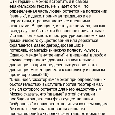
Эти термины можно встретить и в самом
евангельском тексте. Речь идет о том, что
определенная часть людей остается на положении
“званых”, и даже, принимая традицию и ее
нормативы, ограничивается ее внешними
аспектами. В принципе, и это уже не мало, так как
всегда лучше быть хотя бы внешне причастным к
Истине, чем коснеть в неструктурированном хаосе
демонического существования или держаться
фрагментов давно деградировавших и
потерявших метафизическую полноту культов.
Однако, между “внутренним” и “внешним” в любом
случае сохраняется довольно значительная
дистанция, а при определенных условиях эта
дистанция может привести к конфликту и прямым
противоречиям(246).
“Внешнее”, “экзотеризм” может при определенных
обстоятельствах выступить против “эзотеризма”,
смысл которого остается для него недоступным.
Можно сказать, что “званые” в этой ситуации
вообще отрицают сам факт существования
“избранных” и начинают относиться ко всем людям
без исключения на основании лишь тех
представлений о человеческом типе, которые они