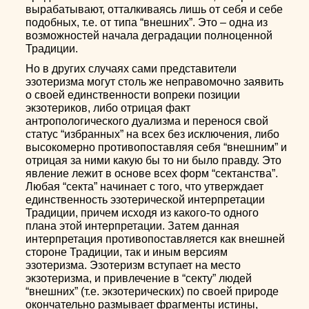
вырабатывают, отталкиваясь лишь от себя и себе
подобных, т.е. от типа “внешних”. Это – одна из
возможностей начала деградации полноценной
Традиции.
Но в других случаях сами представители
эзотеризма могут столь же неправомочно заявить
о своей единственности вопреки позиции
экзотериков, либо отрицая факт
антропологического дуализма и перенося свой
статус “избранных” на всех без исключения, либо
высокомерно противопоставляя себя “внешним” и
отрицая за ними какую бы то ни было правду. Это
явление лежит в основе всех форм “сектанства”.
Любая “секта” начинает с того, что утверждает
единственность эзотерической интерпретации
Традиции, причем исходя из какого-то одного
плана этой интерпретации. Затем данная
интерпретация противопоставляется как внешней
стороне Традиции, так и иным версиям
эзотеризма. Эзотеризм вступает на место
экзотеризма, и привлечение в “секту” людей
“внешних” (т.е. экзотерических) по своей природе
окончательно размывает фрагменты истины,