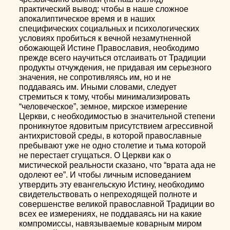
практический вывод: чтобы в наше сложное
апокалиптическое время и в наших
специфических социальных и психологических
условиях пробиться к вечной незамутненной
обожающей Истине Православия, необходимо
прежде всего научиться отслаивать от Традиции
продукты отчуждения, не придавая им серьезного
значения, не сопротивляясь им, но и не
поддаваясь им. Иными словами, следует
стремиться к тому, чтобы минимализировать
“человеческое”, земное, мирское измерение
Церкви, с необходимостью в значительной степени
проникнутое ядовитым присутствием агрессивной
антихристовой среды, в которой православные
пребывают уже не одно столетие и тьма которой
не перестает сгущаться. О Церкви как о
мистической реальности сказано, что “врата ада не
одолеют ее”. И чтобы личным исповеданием
утвердить эту евангельскую Истину, необходимо
свидетельствовать о непреходящей полноте и
совершенстве великой православной Традиции во
всех ее измерениях, не поддаваясь ни на какие
компромиссы, навязываемые коварным миром