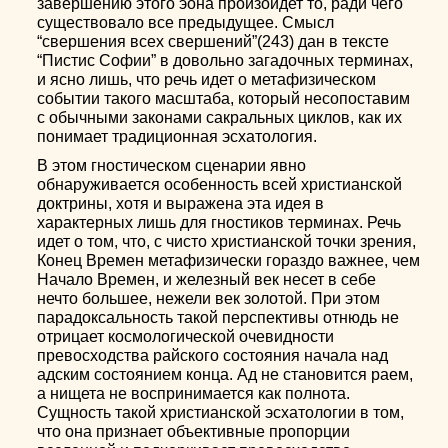
завершению этого эона произойдет то, ради чего
существовало все предыдущее. Смысл
“свершения всех свершений”(243) дан в тексте
“Пистис Софии” в довольно загадочных терминах,
и ясно лишь, что речь идет о метафизическом
событии такого масштаба, который несопоставим
с обычными законами сакральных циклов, как их
понимает традиционная эсхатология.
В этом гностическом сценарии явно
обнаруживается особенность всей христианской
доктрины, хотя и выражена эта идея в
характерных лишь для гностиков терминах. Речь
идет о том, что, с чисто христианской точки зрения,
Конец Времен метафизически гораздо важнее, чем
Начало Времен, и железный век несет в себе
нечто большее, нежели век золотой. При этом
парадоксальность такой перспективы отнюдь не
отрицает космологической очевидности
превосходства райского состояния начала над
адским состоянием конца. Ад не становится раем,
а нищета не воспринимается как полнота.
Сущность такой христианской эсхатологии в том,
что она признает объективные пропорции