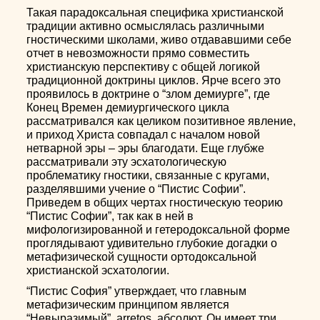
Такая парадоксальная специфика христианской
традиции активно осмыслялась различными
гностическими школами, живо отдававшими себе
отчет в невозможности прямо совместить
христианскую перспективу с общей логикой
традиционной доктрины циклов. Ярче всего это
проявилось в доктрине о “злом демиурге”, где
Конец Времен демиургического цикла
рассматривался как целиком позитивное явление,
и приход Христа совпадал с началом новой
нетварной эры – эры благодати. Еще глубже
рассматривали эту эсхатологическую
проблематику гностики, связанные с кругами,
разделявшими учение о “Пистис Софии”.
Приведем в общих чертах гностическую теорию
“Пистис Софии”, так как в ней в
мифологизированной и гетеродоксальной форме
проглядывают удивительно глубокие догадки о
метафизической сущности ортодоксальной
христианской эсхатологии.
“Пистис София” утверждает, что главным
метафизическим принципом является
“Невыразимый”, arretos, абсолют. Он имеет три