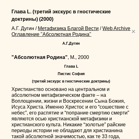
Глава L. (третий экскурс в гностические
доктрины)
(2000)
А.Г. Дугин
/
Метафизика Благой Вести
/
Web Archive
×
Оглавление "Абсолютная Родина"
А.Г.Дугин
"Абсолютная Родина"
, М., 2000
Глава L
Пистис София
(третий экскурс в гностические доктрины)
Христианство основано на центральном и
абсолютном метафизическом факте – на
Воплощении, жизни и Воскресении Сына Божия,
Исуса Христа. Именно Христос и его “сошествие с
небес”, его распятие и “попрание смертию смерти”
являются осью христианской метафизики и
христианского культа. Никакие “золотые” райские
периоды истории не обладают для христианина
такой абсолютной значимостью, как те 33 года,