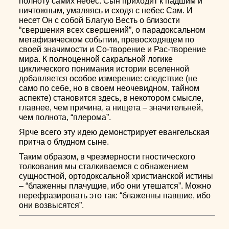
полноту самих небес. Сын приходит к падшим и
ничтожным, умаляясь и сходя с небес Сам. И
несет Он с собой Благую Весть о близости
“свершения всех свершений”, о парадоксальном
метафизическом событии, превосходящем по
своей значимости и Со-творение и Рас-творение
мира. К полноценной сакральной логике
циклического понимания истории вселенной
добавляется особое измерение: следствие (не
само по себе, но в своем неочевидном, тайном
аспекте) становится здесь, в некотором смысле,
главнее, чем причина, а нищета – значительней,
чем полнота, “плерома”.
Ярче всего эту идею демонстрирует евангельская
притча о блудном сыне.
Таким образом, в чрезмерности гностического
толкования мы сталкиваемся с обнажением
сущностной, ортодоксальной христианской истины
– “блаженны плачущие, ибо они утешатся”. Можно
перефразировать это так: “блаженны павшие, ибо
они возвысятся”.