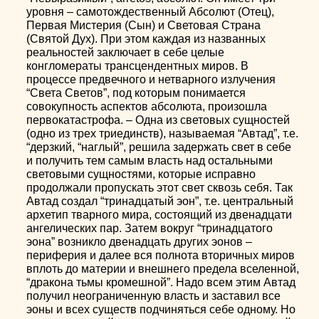
уровня – самотождественный Абсолют (Отец),
Первая Мистерия (Сын) и Световая Страна
(Святой Дух). При этом каждая из названных
реальностей заключает в себе целые
конгломераты трансцендентных миров. В
процессе предвечного и нетварного излучения
“Света Светов”, под которым понимается
совокупность аспектов абсолюта, произошла
первокатастрофа. – Одна из световых сущностей
(одно из трех триединств), называемая “Автад”, т.е.
“дерзкий, “наглый”, решила задержать свет в себе
и получить тем самым власть над остальными
световыми сущностями, которые исправно
продолжали пропускать этот свет сквозь себя. Так
Автад создал “тринадцатый эон”, т.е. центральный
архетип тварного мира, состоящий из двенадцати
ангелических пар. Затем вокруг “тринадцатого
эона” возникло двенадцать других эонов –
периферия и далее вся полнота вторичных миров
вплоть до материи и внешнего предела вселенной,
“дракона тьмы кромешной”. Надо всем этим Автад
получил неограниченную власть и заставил все
эоны и всех существ подчиняться себе одному. Но