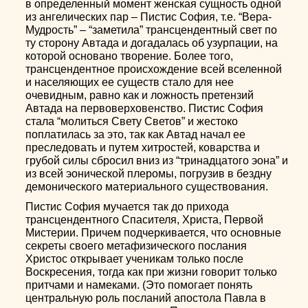
в определенный момент женская сущность одной
из ангелических пар – Пистис София, т.е. “Вера-
Мудрость” – “заметила” трансцендентный свет по
ту сторону Автада и догадалась об узурпации, на
которой основано творение. Более того,
трансцендентное происхождение всей вселенной
и населяющих ее существ стало для нее
очевидным, равно как и ложность претензий
Автада на первоверховенство. Пистис София
стала “молиться Свету Светов” и жестоко
поплатилась за это, так как Автад начал ее
преследовать и путем хитростей, коварства и
грубой силы сбросил вниз из “тринадцатого эона” и
из всей эонической плеромы, погрузив в бездну
демонического материального существования.
Пистис София мучается так до прихода
трансцендентного Спасителя, Христа, Первой
Мистерии. Причем подчеркивается, что основные
секреты своего метафизического послания
Христос открывает ученикам только после
Воскресения, тогда как при жизни говорит только
притчами и намеками. (Это помогает понять
центральную роль посланий апостола Павла в