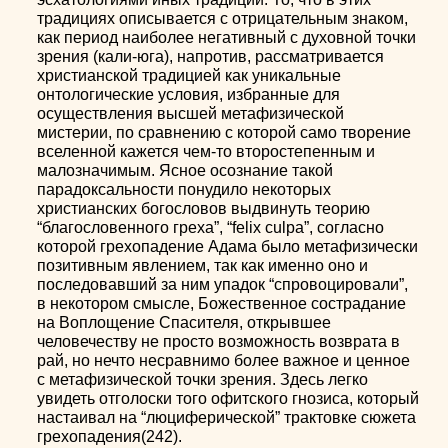
традициях описывается с отрицательным знаком,
как период наиболее негативный с духовной точки
зрения (кали-юга), напротив, рассматривается
христианской традицией как уникальные
онтологические условия, избранные для
осуществления высшей метафизической
мистерии, по сравнению с которой само творение
вселенной кажется чем-то второстепенным и
малозначимым. Ясное осознание такой
парадоксальности понудило некоторых
христианских богословов выдвинуть теорию
“благословенного греха”, “felix culpa”, согласно
которой грехопадение Адама было метафизически
позитивным явлением, так как именно оно и
последовавший за ним упадок “спровоцировали”,
в некотором смысле, Божественное сострадание
на Воплощение Спасителя, открывшее
человечеству не просто возможность возврата в
рай, но нечто несравнимо более важное и ценное
с метафизической точки зрения. Здесь легко
увидеть отголоски того офитского гнозиса, который
настаивал на “люциферической” трактовке сюжета
грехопадения(242).