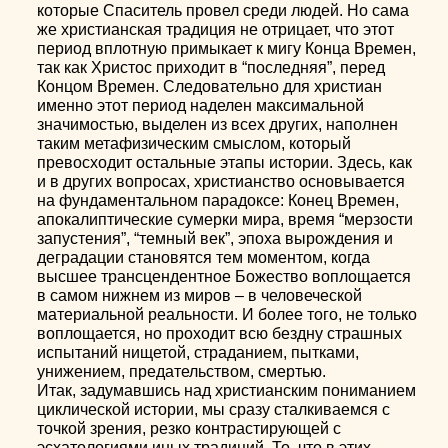
которые Спаситель провел среди людей. Но сама
же христианская традиция не отрицает, что этот
период вплотную примыкает к мигу Конца Времен,
так как Христос приходит в “последняя”, перед
Концом Времен. Следовательно для христиан
именно этот период наделен максимальной
значимостью, выделен из всех других, наполнен
таким метафизическим смыслом, который
превосходит остальные этапы истории. Здесь, как
и в других вопросах, христианство основывается
на фундаментальном парадоксе: Конец Времен,
апокалиптические сумерки мира, время “мерзости
запустения”, “темный век”, эпоха вырождения и
деградации становятся тем моментом, когда
высшее трансцендентное Божество воплощается
в самом нижнем из миров – в человеческой
материальной реальности. И более того, не только
воплощается, но проходит всю бездну страшных
испытаний нищетой, страданием, пытками,
унижением, предательством, смертью.
Итак, задумавшись над христианским пониманием
циклической истории, мы сразу сталкиваемся с
точкой зрения, резко контрастирующей с
эсхатологиями иных традиций. То, что в этих