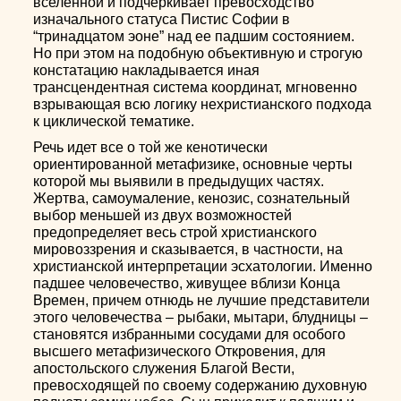
вселенной и подчеркивает превосходство
изначального статуса Пистис Софии в
“тринадцатом эоне” над ее падшим состоянием.
Но при этом на подобную объективную и строгую
констатацию накладывается иная
трансцендентная система координат, мгновенно
взрывающая всю логику нехристианского подхода
к циклической тематике.
Речь идет все о той же кенотически
ориентированной метафизике, основные черты
которой мы выявили в предыдущих частях.
Жертва, самоумаление, кенозис, сознательный
выбор меньшей из двух возможностей
предопределяет весь строй христианского
мировоззрения и сказывается, в частности, на
христианской интерпретации эсхатологии. Именно
падшее человечество, живущее вблизи Конца
Времен, причем отнюдь не лучшие представители
этого человечества – рыбаки, мытари, блудницы –
становятся избранными сосудами для особого
высшего метафизического Откровения, для
апостольского служения Благой Вести,
превосходящей по своему содержанию духовную