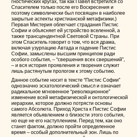
гностических кругах, так как Павел встретился со
Спасителем только после его Воскресения и
поэтому символически был посвящен в наиболее
закрытые аспекты христианской метафизики.)
Первая Мистерия облегчает страдания Пистис
Софии и объясняет ей устройство вселенной, а
также трансцендентной Световой Страны. При
этом Спаситель говорит о том, что вся драма,
включая узурпацию Автада и падение Пистис
Софии, замыслены высшим принципом ради
особого события, – “свершения всех свершений”,
– и вся история проявления и творения служит
лишь растянутым прологом к этому событию.
Данное событие носит в тексте “Пистис Софии”
однозначно эсхатологический смысл и означает
радикальное мгновенное “революционное”
изменение всей метафизической и онтологической
иерархии, которое должно потрясти основы
самого Абсолюта. Приход Христа к Пистис Софии
является объявлением о близости этого события,
но еще не его наступлением. Перед тем, как оно
станет фактом, должно пройти определенное
время – особый дополнительный эон. Лишь по