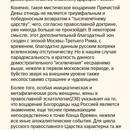
Конечно, такое мистическое воцарение Пречистой
Девы отнюдь не является триумфальным и
победоносным возвратом к “тысячелетнему
царству”, чего, согласно православной доктрине,
уже никогда больше не произойдет. В некотором
смысле, этот дополнительный благодатный эон
сходен с эпохой Москвы-Третьего Рима, с
временем, благодатно данным русским вопреки
вселенскому отступничеству. Но в нашем случае
парадоксальность и краткость данного
домостроительного “исключения” несравнимо
выше, нежели в первом московском периоде, а
буйство зверя на внешнем уровне также
несопоставимо страшнее и чудовищнее.
Более того, особая инициатическая и
метафизическая роль женщины, жены в
православной эсхатологии(238) указывает на то,
что воцарение Богородицы над Россией является
знамением, еще теснее примыкающим
непосредственно к точке Конца Времен, нежели
все иные апокалиптические события. Для цикла
русского православного Царства характерна та же