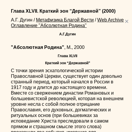
Глава XLVII. Краткий эон “Державной”
(2000)
×
А.Г. Дугин
/
Метафизика Благой Вести
/
Web Archive
Оглавление "Абсолютная Родина"
А.Г.Дугин
"Абсолютная Родина"
, М., 2000
Глава XLVII
Краткий эон “Державной”
С точки зрения эсхатологической истории
Православной Церкви, существует один довольно
странный период, который начался в России в
1917 году и длится до настоящего времени.
Вместе со свержением династии Романовых и
большевистской революцией, которая на внешнем
уровне несла с собой полное отрицание
Православия, его духовных, догматических и
ритуальных основ (при большевиках за
исповедание Христа преследовали в самом
прямом и страшном смысле этого слова)