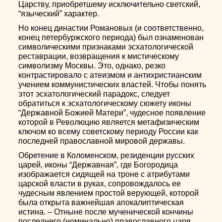
Царству, приобретшему исключительно светский,
“языческий” характер.
Но конец династии Романовых (и соответственно,
конец петербуржского периода) был ознаменован
символическими признаками эсхатологической
реставрации, возвращения к мистическому
символизму Москвы. Это, однако, резко
контрастировало с атеизмом и антихристианским
учением коммунистических властей. Чтобы понять
этот эсхатологический парадокс, следует
обратиться к эсхатологическому сюжету иконы
“Державной Божией Матери”, чудесное появление
которой в Революцию является метафизическим
ключом ко всему советскому периоду России как
последней православной мировой державы.
Обретение в Коломенском, резиденции русских
царей, иконы “Державная”, где Богородица
изображается сидящей на троне с атрибутами
царской власти в руках, сопровождалось ее
чудесным явлением простой верующей, которой
была открыта важнейшая апокалиптическая
истина. – Отныне после мученической кончины
последнего (номинально) православного царя