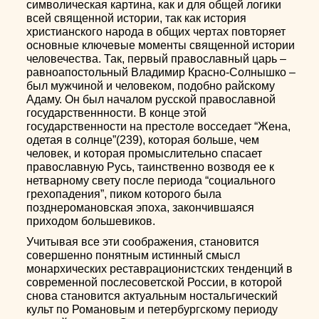
символическая картина, как и для общей логики
всей священной истории, так как история
христианского народа в общих чертах повторяет
основные ключевые моменты священной истории
человечества. Так, первый православный царь –
равноапостольный Владимир Красно-Солнышко –
был мужчиной и человеком, подобно райскому
Адаму. Он был началом русской православной
государственнности. В конце этой
государственности на престоле восседает “Жена,
одетая в солнце”(239), которая больше, чем
человек, и которая промыслительно спасает
православную Русь, таинственно возводя ее к
нетварному свету после периода “социального
грехопадения”, пиком которого была
позднеромановская эпоха, закончившаяся
приходом большевиков.
Учитывая все эти соображения, становится
совершенно понятным истинный смысл
монархических реставрационистских тенденций в
современной послесоветской России, в которой
снова становится актуальным ностальгический
культ по Романовым и петербургскому периоду