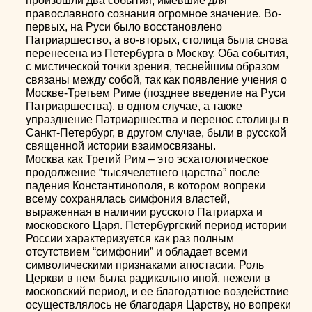
произошли два события, имевшие для
православного сознания огромное значение. Во-
первых, на Руси было восстановлено
Патриаршество, а во-вторых, столица была снова
перенесена из Петербурга в Москву. Оба события,
с мистической точки зрения, теснейшим образом
связаны между собой, так как появление учения о
Москве-Третьем Риме (позднее введение на Руси
Патриаршества), в одном случае, а также
упразднение Патриаршества и перенос столицы в
Санкт-Петербург, в другом случае, были в русской
священной истории взаимосвязаны.
Москва как Третий Рим – это эсхатологическое
продолжение “тысячелетнего царства” после
падения Константинополя, в котором вопреки
всему сохранялась симфония властей,
выраженная в наличии русского Патриарха и
московского Царя. Петербургский период истории
России характеризуется как раз полным
отсутствием “симфонии” и обладает всеми
символическими признаками апостасии. Роль
Церкви в нем была радикально иной, нежели в
московский период, и ее благодатное воздействие
осуществлялось не благодаря Царству, но вопреки