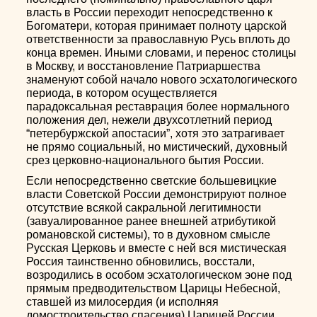
власть в России переходит непосредственно к
Богоматери, которая принимает полноту царской
ответственности за православную Русь вплоть до
конца времен. Иными словами, и перенос столицы
в Москву, и восстановление Патриаршества
знаменуют собой начало нового эсхатологического
периода, в котором осуществляется
парадоксальная реставрация более нормального
положения дел, нежели двухсотлетний период
“петербуржской апостасии”, хотя это затрагивает
не прямо социальный, но мистический, духовный
срез церковно-национального бытия России.
Если непосредственно светские большевицкие
власти Советской России демонстрируют полное
отсутствие всякой сакральной легитимности
(завуалированное ранее внешней атрибутикой
романовской системы), то в духовном смысле
Русская Церковь и вместе с ней вся мистическая
Россия таинственно обновились, восстали,
возродились в особом эсхатологическом эоне под
прямым предводительством Царицы Небесной,
ставшей из милосердия (и исполняя
домостроительство спасения) Царицей России.