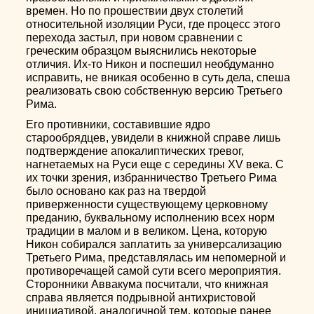
времен. Но по прошествии двух столетий
относительной изоляции Руси, где процесс этого
перехода застыл, при новом сравнении с
греческим образцом выяснились некоторые
отличия. Их-то Никон и поспешил необдуманно
исправить, не вникая особенно в суть дела, спеша
реализовать свою собственную версию Третьего
Рима.
Его противники, составившие ядро
старообрядцев, увидели в книжной справе лишь
подтверждение апокалиптических тревог,
нагнетаемых на Руси еще с середины XV века. С
их точки зрения, избранничество Третьего Рима
было основано как раз на твердой
приверженности существующему церковному
преданию, буквальному исполнению всех норм
традиции в малом и в великом. Цена, которую
Никон собирался заплатить за универсализацию
Третьего Рима, представлялась им непомерной и
противоречащей самой сути всего мероприятия.
Сторонники Аввакума посчитали, что книжная
справа является подрывной антихристовой
инициативой, аналогичной тем, которые ранее