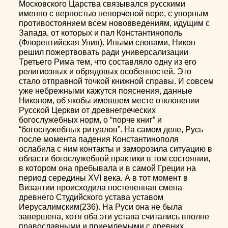
Московского Царства связывался русскими
именно с верностью непорченой вере, с упорным
противостоянием всем нововведениям, идущим с
Запада, от которых и пал Константинополь
(Флорентийская Уния). Иными словами, Никон
решил пожертвовать ради универсализации
Третьего Рима тем, что составляло одну из его
религиозных и обрядовых особенностей. Это
стало отправной точкой книжной справы. И совсем
уже небрежными кажутся пояснения, данные
Никоном, об якобы имевшем месте отклонении
Русской Церкви от древнегреческих
богослужебных норм, о “порче книг” и
“богослужебных ритуалов”. На самом деле, Русь
после момента падения Константинополя
ослабила с ним контакты и заморозила ситуацию в
области богослужебной практики в том состоянии,
в котором она пребывала и в самой Греции на
период середины XVI века. А в тот момент в
Византии происходила постепенная смена
древнего Студийского устава уставом
Иерусалимским(236). На Руси она не была
завершена, хотя оба эти устава считались вполне
православными и приемлемыми с древних