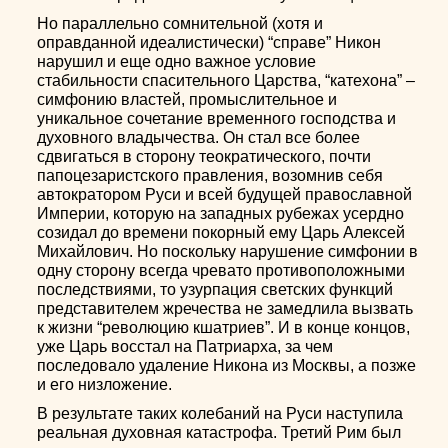
Но параллельно сомнительной (хотя и
оправданной идеалистически) “справе” Никон
нарушил и еще одно важное условие
стабильности спасительного Царства, “катехона” –
симфонию властей, промыслительное и
уникальное сочетание временного господства и
духовного владычества. Он стал все более
сдвигаться в сторону теократического, почти
папоцезаристского правления, возомнив себя
автократором Руси и всей будущей православной
Империи, которую на западных рубежах усердно
созидал до времени покорный ему Царь Алексей
Михайлович. Но поскольку нарушение симфонии в
одну сторону всегда чревато противоположными
последствиями, то узурпация светских функций
представителем жречества не замедлила вызвать
к жизни “революцию кшатриев”. И в конце концов,
уже Царь восстал на Патриарха, за чем
последовало удаление Никона из Москвы, а позже
и его низложение.
В результате таких колебаний на Руси наступила
реальная духовная катастрофа. Третий Рим был