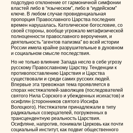
подспудно отклонение от гармоничной симфонии
властей либо в “языческом”, либо в “иудейском”
ключе. В любом случае провиденциальная
пропорция Православного Царства последних
времен нарушалась. Католическое богословие, со
своей стороны, вообще угрожало метафизической
полноценности православного вероучения, и
деятельность “агентов папизма” во всей истории
России имела крайне разрушительные в духовном
и социальном смысле последствия.
Но не только влияние Запада несло в себе угрозу
русскому Православному Царству. Тенденции к
противопоставлению Царствия и Царства
существовали и среди самих русских людей.
Впервые эта тревожная тема проявляется в
спорах нестяжателей-заволжцев (последователей
святого Нила Сорского и убежденных исихастов) и
осифлян (сторонников святого Иосифа
Волоцкого). Нестяжатели принадлежали в типу
радикальных созерцателей, погруженных в
трансцендентную реальность Царствия.
Осифляне, напротив, понимали Церковь как почти
социальный институт, как подвиг общественного