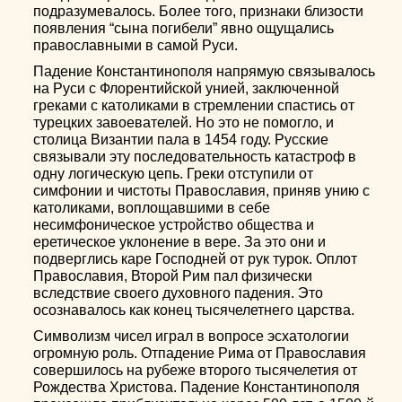
подразумевалось. Более того, признаки близости
появления “сына погибели” явно ощущались
православными в самой Руси.
Падение Константинополя напрямую связывалось
на Руси с Флорентийской унией, заключенной
греками с католиками в стремлении спастись от
турецких завоевателей. Но это не помогло, и
столица Византии пала в 1454 году. Русские
связывали эту последовательность катастроф в
одну логическую цепь. Греки отступили от
симфонии и чистоты Православия, приняв унию с
католиками, воплощавшими в себе
несимфоническое устройство общества и
еретическое уклонение в вере. За это они и
подверглись каре Господней от рук турок. Оплот
Православия, Второй Рим пал физически
вследствие своего духовного падения. Это
осознавалось как конец тысячелетнего царства.
Символизм чисел играл в вопросе эсхатологии
огромную роль. Отпадение Рима от Православия
совершилось на рубеже второго тысячелетия от
Рождества Христова. Падение Константинополя