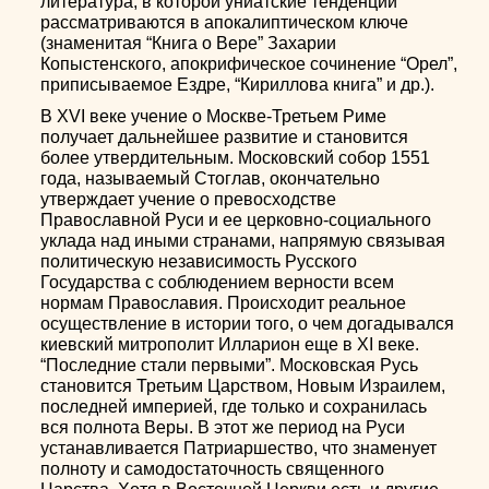
литература, в которой униатские тенденции
рассматриваются в апокалиптическом ключе
(знаменитая “Книга о Вере” Захарии
Копыстенского, апокрифическое сочинение “Орел”,
приписываемое Ездре, “Кириллова книга” и др.).
В XVI веке учение о Москве-Третьем Риме
получает дальнейшее развитие и становится
более утвердительным. Московский собор 1551
года, называемый Стоглав, окончательно
утверждает учение о превосходстве
Православной Руси и ее церковно-социального
уклада над иными странами, напрямую связывая
политическую независимость Русского
Государства с соблюдением верности всем
нормам Православия. Происходит реальное
осуществление в истории того, о чем догадывался
киевский митрополит Илларион еще в XI веке.
“Последние стали первыми”. Московская Русь
становится Третьим Царством, Новым Израилем,
последней империей, где только и сохранилась
вся полнота Веры. В этот же период на Руси
устанавливается Патриаршество, что знаменует
полноту и самодостаточность священного