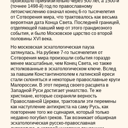
произошло приблизительно через 500 лет, а 1500-й
(точнее 1498-й) год по православному
летоисчислению означал конец 6-го тысячелетия
от Сотворения мира, что трактовалось как весьма
вероятная дата Конца Света. Последней границей,
отделяющей павший мир от этого грандиозного
события, и было Московское царство со второй
половины XVI века.
Но московская эсхатологическая пауза
затянулась. На рубеже 7-го тысячелетия от
Сотворения мира произошли события гораздо
менее масштабные, чем Конец Света, но также
истолкованные в эсхатологическом ключе. Вслед
за павшим Константинополем к латинской ереси
стали склоняться и некоторые православные круги
Малороссии. В этот период своего расцвета в
Западной Руси достигает униатство. Те же
христиане, которые сохраняли верность
Православной Церкви, трактовали эти перемены
как наступление антихриста на саму Русь, как
повторение того же сценария, который только
недавно погубил греков. Так возникает обширная
эсхатологическая русско-православная