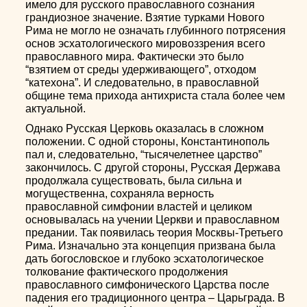
имело для русского православного сознания
грандиозное значение. Взятие турками Нового
Рима не могло не означать глубинного потрясения
основ эсхатологического мировоззрения всего
православного мира. Фактически это было
“взятием от среды удерживающего”, отходом
“катехона”. И следовательно, в православной
общине тема прихода антихриста стала более чем
актуальной.
Однако Русская Церковь оказалась в сложном
положении. С одной стороны, Константинополь
пал и, следовательно, “тысячелетнее царство”
закончилось. С другой стороны, Русская Держава
продолжала существовать, была сильна и
могущественна, сохраняла верность
православной симфонии властей и целиком
основывалась на учении Церкви и православном
предании. Так появилась теория Москвы-Третьего
Рима. Изначально эта концепция призвана была
дать богословское и глубоко эсхатологическое
толкование фактического продолжения
православного симфонического Царства после
падения его традиционного центра – Царьграда. В