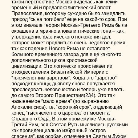
такой перспективе Москва виделась как некий
временный и предапокалиптический оплот
Православия, которому суждено было замедлить
приход “сына погибели” еще на какой-то срок. При
этом вначале теория Москвы-Третьего Рима была
окрашена в мрачно апокалиптические тона – как
утверждение фактического положения дел,
которое может продлиться очень недолгое время,
так как падение Нового Рима не оставляет
большого временного зазора для еще какого-то
дополнительного цикла христианской
цивилизации. Это логически проистекает из
отождествления Византийской Империи с
“тысячелетним царством”. Когда это “царство”
подходит к концу, дьяволу снова попускается
преследовать человечество и теперь уже вплоть
до самого Второго Пришествия(234). Это так
называемое “мало время” (по выражению
Апокалипсиса), т.е. “короткий срок”, отделяющий
конец “тысячелетнего царства” от момента
Страшного Суда. В этом промежутке Москва-
Третий Рим, вся Святая Русь мыслились русскими
как провиденциально избранный “остров
спасения”, как особая, отмеченная Святым Духом