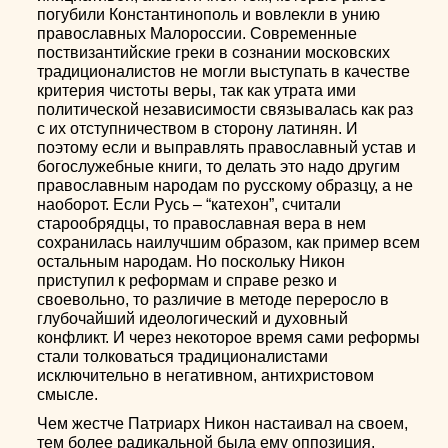
погубили Константинополь и вовлекли в унию
православных Малороссии. Современные
поствизантийские греки в сознании московских
традиционалистов не могли выступать в качестве
критерия чистоты веры, так как утрата ими
политической независимости связывалась как раз
с их отступничеством в сторону латинян. И
поэтому если и выправлять православный устав и
богослужебные книги, то делать это надо другим
православным народам по русскому образцу, а не
наоборот. Если Русь – “катехон”, считали
старообрядцы, то православная вера в нем
сохранилась наилучшим образом, как пример всем
остальным народам. Но поскольку Никон
приступил к реформам и справе резко и
своевольно, то различие в методе переросло в
глубочайший идеологический и духовный
конфликт. И через некоторое время сами реформы
стали толковаться традиционалистами
исключительно в негативном, антихристовом
смысле.
Чем жестче Патриарх Никон настаивал на своем,
тем более радикальной была ему оппозиция.