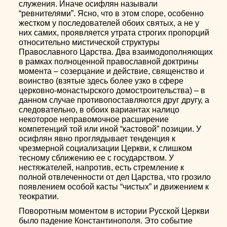
служения. Иначе осифлян называли
“ревнителями”. Ясно, что в этом споре, особенно
жестком у последователей обоих святых, а не у
них самих, проявляется утрата строгих пропорций
относительно мистической структуры
Православного Царства. Два взаимодополняющих
в рамках полноценной православной доктрины
момента – созерцание и действие, священство и
воинство (взятые здесь более узко в сфере
церковно-монастырского домостроительства) – в
данном случае противопоставляются друг другу, а
следовательно, в обоих вариантах налицо
некоторое неправомочное расширение
компетенций той или иной “кастовой” позиции. У
осифлян явно проглядывает тенденция к
чрезмерной социализации Церкви, к слишком
тесному сближению ее с государством. У
нестяжателей, напротив, есть стремление к
полной отвлеченности от дел Царства, что грозило
появлением особой касты “чистых” и движением к
теократии.
Поворотным моментом в истории Русской Церкви
было падение Константинополя. Это событие