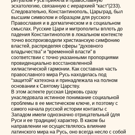
ритуалом Русь приняла и православную
эсхатологию, связанную с иерархией “каст”(233).
Следовательно, Константинополь, Царьград, был
высшим символом и образцом для русского
Православия и в догматическом и в социальном
смыслах. Русские Цари и митрополиты вплоть до
падения Константинополя в локальном контексте
точно воспроизводили христианскую симфонию
властей, распределяя сферы “духовного
владычества” и “временной власти” в
соответствии с точно указанными пропорциями
провиденциально восстановленной
хилиастической гармонии. Как составная часть
православного мира Русь находилась под
“защитой” катехона и принадлежала на полном
основании к Святому Царству.
В этом аспекте русская Церковь сразу
унаследовала истинное понимание социальной
проблемы в ее мистическом ключе, и поэтому с
самого начала русской истории контакты с
Западом имели однозначно отрицательный (для
Руси и ее традиции) характер. В каком бы
направлении ни осуществлялось влияние
латинского мира на Русь, оно всегда несло с собой