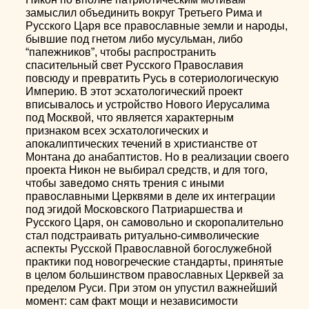
замыслил объединить вокруг Третьего Рима и
Русского Царя все православные земли и народы,
бывшие под гнетом либо мусульман, либо
“папежников”, чтобы распространить
спасительный свет Русского Православия
повсюду и превратить Русь в сотериологическую
Империю. В этот эсхатологический проект
вписывалось и устройство Нового Иерусалима
под Москвой, что является характерным
признаком всех эсхатологических и
апокалиптических течений в христианстве от
Монтана до анабаптистов. Но в реализации своего
проекта Никон не выбирал средств, и для того,
чтобы заведомо снять трения с иными
православными Церквями в деле их интеграции
под эгидой Московского Патриаршества и
Русского Царя, он самовольно и скоропалительно
стал подстраивать ритуально-символические
аспекты Русской Православной богослужебной
практики под новогреческие стандарты, принятые
в целом большинством православных Церквей за
пределом Руси. При этом он упустил важнейший
момент: сам факт мощи и независимости