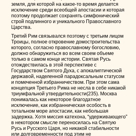
земля, для которой на какое-то время делается
исключение среди всеобщей апостасии и которая
поэтому продолжает сохранять симфонический
строй подлинного и уникального Православного
Царства.
Третий Рим связывался поэтому с третьим лицом
Троицы, полное откровение домостроительства
которого, согласно православному богословию,
должно обнаружиться во всем своем объеме
только в самом конце истории. Святая Русь
отождествилась в этой перспективе с
Государством Святого Духа, с апокалиптической
державой, наделенной парадоксальным статусом
и помеченной избранничеством. При этом сама
концепция Третьего Рима не несла в себе никакой
триумфальной утвердительности(235). Москва
понималась как некоторое благодатное
исключение, как избранническая особость в
тотальном море апостасии, как небольшая
задержка. Хотя миссия катехона, “удерживающего”
в некотором смысле переносилась на Святую
Русь и Русского Царя, но никакой стабильности
или долговременности под этим не