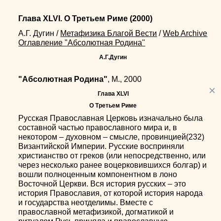
Глава XLVI. О Третьем Риме
(2000)
А.Г. Дугин
/
Метафизика Благой Вести
/
Web Archive
Оглавление "Абсолютная Родина"
А.Г.Дугин
"Абсолютная Родина"
, М., 2000
×
Глава XLVI
О Третьем Риме
Русская Православная Церковь изначально была
составной частью православного мира и, в
некотором – духовном – смысле, провинцией(232)
Византийской Империи. Русские восприняли
христианство от греков (или непосредственно, или
через несколько ранее воцерковившихся болгар) и
вошли полноценным компонентном в лоно
Восточной Церкви. Вся история русских – это
история Православия, от которой история народа
и государства неотделимы. Вместе с
православной метафизикой, догматикой и