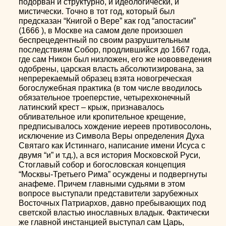
подорван и структурно, и идеологически, и
мистически. Точно в тот год, который был
предсказан “Книгой о Вере” как год “апостасии”
(1666 ), в Москве на самом деле произошел
беспрецедентный по своим разрушительным
последствиям Собор, продлившийся до 1667 года,
где сам Никон был низложен, его же нововведения
одобрены, царская власть абсолютизирована, за
непререкаемый образец взята новогреческая
богослужебная практика (в том числе вводилось
обязательное троеперстие, четырехконечный
латинский крест – крыж, признавалось
обливательное или кропительное крещение,
предписывалось хождение иереев противосолонь,
исключение из Символа Веры определения Духа
Святаго как Истиннаго, написание имени Исуса с
двумя “и” и т.д.), а вся история Московской Руси,
Стоглавый собор и богословская концепция
“Москвы-Третьего Рима” осуждены и подвергнуты
анафеме. Причем главными судьями в этом
вопросе выступали представители зарубежных
Восточных Патриархов, давно пребывающих под
светской властью инославных владык. Фактически
же главной инстанцией выступал сам Царь,