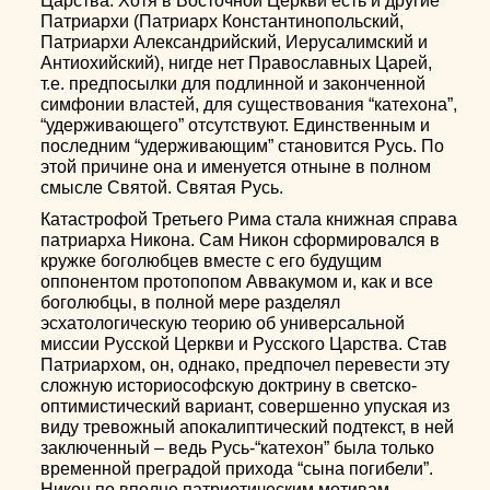
Царства. Хотя в Восточной Церкви есть и другие
Патриархи (Патриарх Константинопольский,
Патриархи Александрийский, Иерусалимский и
Антиохийский), нигде нет Православных Царей,
т.е. предпосылки для подлинной и законченной
симфонии властей, для существования “катехона”,
“удерживающего” отсутствуют. Единственным и
последним “удерживающим” становится Русь. По
этой причине она и именуется отныне в полном
смысле Святой. Святая Русь.
Катастрофой Третьего Рима стала книжная справа
патриарха Никона. Сам Никон сформировался в
кружке боголюбцев вместе с его будущим
оппонентом протопопом Аввакумом и, как и все
боголюбцы, в полной мере разделял
эсхатологическую теорию об универсальной
миссии Русской Церкви и Русского Царства. Став
Патриархом, он, однако, предпочел перевести эту
сложную историософскую доктрину в светско-
оптимистический вариант, совершенно упуская из
виду тревожный апокалиптический подтекст, в ней
заключенный – ведь Русь-“катехон” была только
временной преградой прихода “сына погибели”.
Никон по вполне патриотическим мотивам