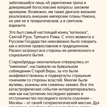
заботившийся лишь об укреплении трона и
доверивший богословские вопросы заезжим
архиерям. Возможно, им также двигало желание
реализовать внешние имперские планы Никона,
но уже не в теократическом, а в светском
варианте.
Это был самый настоящий конец “катехона”,
Святой Руси, Третьего Рима. С этого момента о
Русском Государстве невозможно было говорить
как о вполне православном и традиционном.
Раскол затронул все стороны ее религиозного и
социального бытия.
Старообрядцы окончательно отвернулись от
“никониан”, настаивали на буквальном
соблюдении Старой Веры, за что были
анафематствованы и подвергнуты страшным
гонениям со стороны властей. Многие были
мучимы, казнены или сожжены заживо. Все эти
катастрофические события интерпретировались
ими как наступление последних времен и
отступничество последнего оплота спасения –
Москвы – от своей сотериологической миссии. Дух