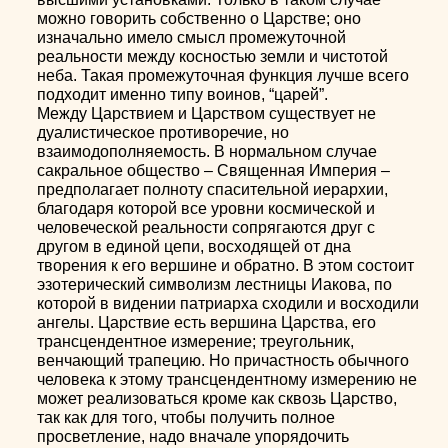
можно говорить собственно о Царстве; оно
изначально имело смысл промежуточной
реальности между косностью земли и чистотой
неба. Такая промежуточная функция лучше всего
подходит именно типу воинов, “царей”.
Между Царствием и Царством существует не
дуалистическое противоречие, но
взаимодополняемость. В нормальном случае
сакральное общество – Священная Империя –
предполагает полноту спасительной иерархии,
благодаря которой все уровни космической и
человеческой реальности сопрягаются друг с
другом в единой цепи, восходящей от дна
творения к его вершине и обратно. В этом состоит
эзотерический символизм лестницы Иакова, по
которой в видении патриарха сходили и восходили
ангелы. Царствие есть вершина Царства, его
трансцендентное измерение; треугольник,
венчающий трапецию. Но причастность обычного
человека к этому трансцендентному измерению не
может реализоваться кроме как сквозь Царство,
так как для того, чтобы получить полное
просветление, надо вначале упорядочить