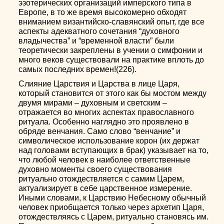
эзотерических организаций имперского типа в
Европе, в то же время высокомерно обходят
вниманием византийско-славянский опыт, где все
аспекты адекватного сочетания “духовного
владычества” и “временной власти” были
теоретически закреплены в учении о симфонии и
много веков существовали на практике вплоть до
самых последних времен!(226).
Слияние Царствия и Царства в лице Царя,
который становится от этого как бы мостом между
двумя мирами – духовным и светским –
отражается во многих аспектах православного
ритуала. Особенно наглядно это проявлено в
обряде венчания. Само слово “венчание” и
символическое использование корон (их держат
над головами вступающих в брак) указывает на то,
что любой человек в наиболее ответственные
духовно моменты своего существования
ритуально отождествляется с самим Царем,
актуализирует в себе царственное измерение.
Иными словами, к Царствию Небесному обычный
человек приобщается только через архетип Царя,
отождествляясь с Царем, ритуально становясь им.