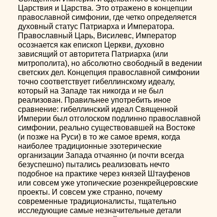
Царствия и Царства. Это отражено в концепции
православной симфонии, где четко определяется
духовный статус Патриарха и Императора.
Православный Царь, Висилевс, Император
осознается как епископ Церкви, духовно
зависящий от авторитета Патриарха (или
митрополита), но абсолютно свободный в ведении
светских дел. Концепция православной симфонии
точно соответствует гибеллинскому идеалу,
который на Западе так никогда и не был
реализован. Правильнее употребить иное
сравнение: гибеллинский идеал Священной
Империи был отголоском подлинно православной
симфонии, реально существовавшей на Востоке
(и позже на Руси) в то же самое время, когда
наиболее традиционные эзотерические
организации Запада отчаянно (и почти всегда
безуспешно) пытались реализовать нечто
подобное на практике через князей Штауфенов
или совсем уже утопические розенкрейцеровские
проекты. И совсем уже странно, почему
современные традиционалисты, тщательно
исследующие самые незначительные детали