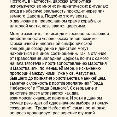
Поэтому, в частности, царская атрибутика
используется во многих инициатических ритуалах:
вход в небесную реальность проходит через пик
земного Царства. Подобно этому врата,
отделяющие в православном храме корабль от
алтарной части, называются царскими.
Можно заметить, что исходя из основополагающей
двойственности человеческих типов помимо
гармоничной и идеальной симфонической
концепции созерцание и действие могут
находиться и в ином соотношении. Так, в отличие
от Православия Западная Церковь почти с самого
начала тяготела к противопоставлению Царствия
и Царства или, по меньшей мере, к искажению
пропорций между ними. Уже у св. Августина,
бывшего до принятия христианства манихейцем,
заметна склонность к противополаганию “Града
Небесного” и “Града Земного”. Созерцание и
действие рассматриваются как два
взаимоисключающих понятия. И хотя в данном
случае речь идет об однозначном выборе в пользу
созерцания, “Града Небесного”, сама постановка
вопроса провоцирует расширение функций