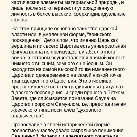
хаотические элементы материальной природы, и
лишь после этого перевести упорядоченную
личность в более высокие, сверхиндивидуальные
сферы.
На этом принципе основано таинство царской
власти или, в умаленной форме, “воинского
посвящения”. Дело в том, что именно Царь как
вершина и пик всего Царства есть универсальная
фигура воина по преимуществу, абсолютного
воина, в котором осуществляется прямой контакт
нижнего с высшим, земного с небесным. Он
находится на самой высокой точке имманентного
Царства и одновременно на самой низкой точке
трансцендентного Царствия. Это отчетливо
прослеживается во всех традиционных ритуалах
“царского посвящения” и среди прочего в Ветхом
Завете, где описывается помазание Саула на
Царство пророком Самуилом, т.е. представителем
жреческого типа, носителем “духовного
владычества”.
Православие в своей исторической форме
полностью унаследовало сакральное понимание
Священной Империи и адекватного сочетания