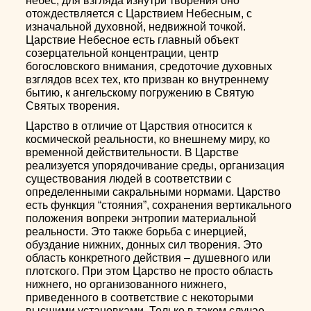
небес, для взгляда изнутри творения оно
отождествляется с Царствием Небесным, с
изначальной духовной, недвижной точкой.
Царствие Небесное есть главный объект
созерцательной концентрации, центр
богословского внимания, средоточие духовных
взглядов всех тех, кто призван ко внутреннему
бытию, к ангельскому погружению в Святую
Святых творения.
Царство в отличие от Царствия относится к
космической реальности, ко внешнему миру, ко
временной действительности. В Царстве
реализуется упорядочивание среды, организация
существования людей в соответствии с
определенными сакральными нормами. Царство
есть функция “стояния”, сохранения вертикального
положения вопреки энтропии материальной
реальности. Это также борьба с инерцией,
обуздание нижних, донных сил творения. Это
область конкретного действия – душевного или
плотского. При этом Царство не просто область
нижнего, но организованного нижнего,
приведенного в соответствие с некоторыми
высшими установками. Только в таком случае