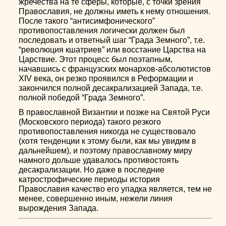
жречества на те сферы, которые, с точки зрения
Православия, не должны иметь к нему отношения.
После такого “антисимфонического”
противопоставления логически должен был
последовать и ответный шаг “Града Земного”, т.е.
“революция кшатриев” или восстание Царства на
Царствие. Этот процесс был поэтапным,
начавшись с французских монархов-абсолютистов
XIV века, он резко проявился в Реформации и
закончился полной десакрализацией Запада, т.е.
полной победой “Града Земного”.
В православной Византии и позже на Святой Руси
(Московского периода) такого резкого
противопоставления никогда не существовало
(хотя тенденции к этому были, как мы увидим в
дальнейшем), и поэтому православному миру
намного дольше удавалось противостоять
десакрализации. Но даже в последние
катрострофические периоды история
Православия качество его упадка является, тем не
менее, совершенно иным, нежели линия
вырождения Запада.