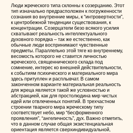
Люди жреческого типа склонны к созерцанию. Этот
тип изначально предрасположен к погруженности
сознания во внутренние миры, к “интровертности”,
к центробежной тенденции существования, к
концентрации. Созерцатели безо всякого усилия
схватывают реальность интеллектуального
духовного порядка – так же естественно, как
обычные люди воспринимают чувственные
предметы. Параллельно этой тяге ко внутреннему,
весомость которого не ставится личностью
жреческого, священнического склада под
сомнение, интерес ко внешней действительности,
к событиям психического и материального мира
здесь притуплен и расплывчат. В самом
законченном варианте материальная реальность
для жреца является такой же условностью и
абстракцией, как для простолюдина мир чистых
идей или отвлеченных понятий. В трехчастном
строении тварного мира жреческому типу
соответствует небо, мир “бесформенного
проявления”, “ангеличность”, дух. Важно отметить,
что в данном случае общая экзистенциальная
ориентация является сверхиндивидуальной,