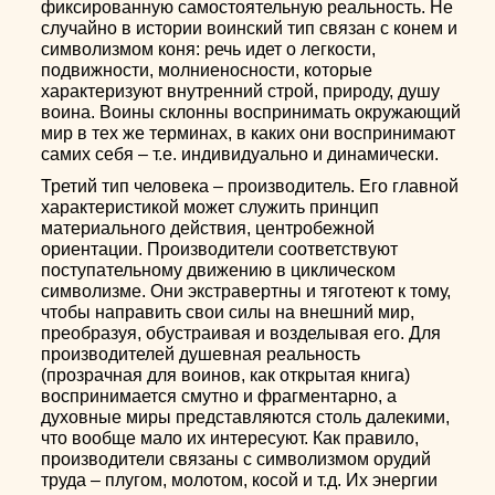
фиксированную самостоятельную реальность. Не
случайно в истории воинский тип связан с конем и
символизмом коня: речь идет о легкости,
подвижности, молниеносности, которые
характеризуют внутренний строй, природу, душу
воина. Воины склонны воспринимать окружающий
мир в тех же терминах, в каких они воспринимают
самих себя – т.е. индивидуально и динамически.
Третий тип человека – производитель. Его главной
характеристикой может служить принцип
материального действия, центробежной
ориентации. Производители соответствуют
поступательному движению в циклическом
символизме. Они экстравертны и тяготеют к тому,
чтобы направить свои силы на внешний мир,
преобразуя, обустраивая и возделывая его. Для
производителей душевная реальность
(прозрачная для воинов, как открытая книга)
воспринимается смутно и фрагментарно, а
духовные миры представляются столь далекими,
что вообще мало их интересуют. Как правило,
производители связаны с символизмом орудий
труда – плугом, молотом, косой и т.д. Их энергии