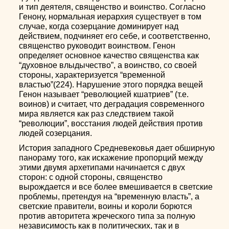
и тип деятеля, священство и воинство. Согласно
Генону, нормальная иерархия существует в том
случае, когда созерцание доминирует над
действием, подчиняет его себе, и соответственно,
священство руководит воинством. Генон
определяет основное качество священства как
“духовное влыдычество”, а воинство, со своей
стороны, характеризуется “временной
властью”(224). Нарушение этого порядка вещей
Генон называет “революцией кшатриев” (т.е.
воинов) и считает, что деградация современного
мира является как раз следствием такой
“революции”, восстания людей действия против
людей созерцания.
История западного Средневековья дает обширную
панораму того, как искажение пропорций между
этими двумя архетипами начинается с двух
сторон: с одной стороны, священство
вырождается и все более вмешивается в светские
проблемы, претендуя на “временную власть”, а
светские правители, воины и короли борются
против авторитета жреческого типа за полную
независимость как в политических, так и в