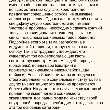
Для христианской традиции эта типология также
имеет крайне важное значение, хотя здесь, как и
во всех остальных случаях, христианство
предлагает совершенно особое, не имеющее
аналогов решение. Однако для того, чтобы понять
специфику сугубо христианского понимания
“кастовой” проблемы, необходимо сделать краткий
экскурс в традиционалистскую теорию каст и
связанных с ними социальных типов общества.
Подробнее всего эта тема разработана в
индуистской традиции, которую можно взять за
основу. Так, эта традиция утверждает, что
существует три основополагающие касты,
соответствующие трем типам людей – жрецы
(брахманы), воины-цари (кшатрии) и
производители-ремесленники-хлебопашцы
(вайшьи). Если в Индии эти касты возведены в
строго определенные социальные институты, то в
других цивилизациях это деление проявляется
более гибко. Но даже в том случае, если кастовый
принцип не имеет четкого социального
эквивалента, все равно люди по качеству своей
внутренней природы с необходимостью делятся на
эти три основные категории.