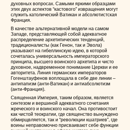
духовных вопросах. Самыми яркими образцами
этих двух аспектов “кастового” извращения могут
служить католический Ватикан и абсолютистская
Франция.
В качестве альтернативной модели на самом
Западе, представляющей собой адекватное
распределение архетипических тенденций,
традиционалисты (как Генон, так и Эвола)
указывают на гибеллинскую идею, в которой
сочеталась универсальность императорского
принципа, высшего воинского архетипа и чисто
духовное, надвременное понимание Церкви и ее
авторитета. Линия германских императоров
Гогенштауфенов воплощала в себе две линии –
антипапизм (анти-Ватикан) и антиабсолютизм
(анти-Франция).
Священная Империя, таким образом, является
синтезом и вершиной адекватного сочетания
жреческого и воинского начал. Она противостоит
как чистой теократии, где священство вынуждено
обмирщвляется, так и “революции кшатриев”, где
воины неправомочно присваивают себе функции