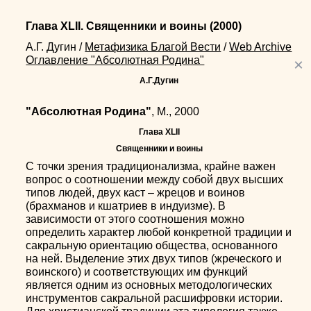
Глава XLII. Священники и воины
(2000)
А.Г. Дугин
/
Метафизика Благой Вести
/
Web Archive
Оглавление "Абсолютная Родина"
×
А.Г.Дугин
"Абсолютная Родина"
, М., 2000
Глава XLII
Священники и воины
С точки зрения традиционализма, крайне важен
вопрос о соотношении между собой двух высших
типов людей, двух каст – жрецов и воинов
(брахманов и кшатриев в индуизме). В
зависимости от этого соотношения можно
определить характер любой конкретной традиции и
сакральную ориентацию общества, основанного
на ней. Выделение этих двух типов (жреческого и
воинского) и соответствующих им функций
является одним из основных методологических
инструментов сакральной расшифровки истории.