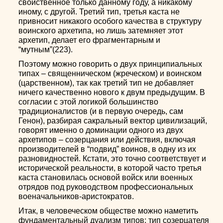
свойственное только данному году, а никакому
иному, с другой. Третий тип, третья каста не
привносит никакого особого качества в структуру
воинского архетипа, но лишь затемняет этот
архетип, делает его фрагментарным и
“мутным”(223).
Поэтому можно говорить о двух принципиальных
типах – священническом (жреческом) и воинском
(царственном), так как третий тип не добавляет
ничего качественно нового к двум предыдущим. В
согласии с этой логикой большинство
традиционалистов (и в первую очередь, сам
Генон), разбирая сакральный вектор цивилизаций,
говорят именно о доминации одного из двух
архетипов – созерцания или действия, включая
производителей в “подвид” воинов, в одну из их
разновидностей. Кстати, это точно соответствует и
исторической реальности, в которой часто третья
каста становилась основой войск или военных
отрядов под руководством профессиональных
военачальников-аристократов.
Итак, в человеческом обществе можно наметить
фундаментальный дуализм типов: тип созерцателя