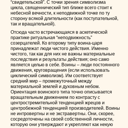
“свидетельской”. С точки зрения символизма
цикла, священнический тип ближе всего стоит к
небесной вечности, к неподвижной точке по ту
сторону всякой длительности (как поступательной,
так и вращательной).
Отсюда часто встречающаяся в аскетической
практике ритуальная “неподвижность”
созерцателей. Ко второму типу воина-царя
принадлежат люди чистого действия. Именно
чистого, так как для них не важны материальные
последствия и результаты действия; оно само
является целью в себе. Воины – люди постоянного
движения, круговращения (если использовать
циклический символизм). Им соответствует
средний мир – промежуточный между
материальной землей и духовным небом.
Ориентация воинского типа точно описывается
вращательным движением по контрасту с
центростремительной тенденцией жрецов и
центробежной тенденцией производителей. Воины
не интровертны и не экстравертны. Они, скорее,
сосредоточены на своей собственной личности,
которую они утверждают и укрепляют как некую