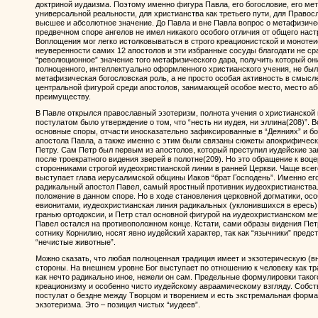
доктриной иудаизма. Поэтому именно фигура Павла, его богословие, его ме
универсальной реальности, для христианства как третьего пути, для Правос
высшее и абсолютное значение. До Павла и вне Павла вопрос о метафизиче
предвечном споре ангелов не имел никакого особого отличия от общего наст
Воплощения мог легко истолковываться в строго креационистской и монотеи
неуверенности самих 12 апостолов и эти избранные сосуды благодати не сра
“революционное” значение того метафизического дара, получить который он
полноценного, интеллектуально оформленного христианского учения, не был
метафизическая богословская роль, а не просто особая активность в смысле
центральной фигурой среди апостолов, занимающей особое место, место аб
преимуществу.
В Павле открылся православный эзотеризм, полнота учения о христианской
постулатом было утверждение о том, что “несть ни иудея, ни эллина(208)”. В
основные споры, отчасти иносказательно зафиксированные в “Деяниях” и бо
апостола Павла, а также именно с этим были связаны сюжеты апокрифичес
Петру. Сам Петр был первым из апостолов, который преступил иудейские зак
после троекратного видения зверей в полотне(209). Но это обращение к во
сторонниками строгой иудеохристианской линии в ранней Церкви. Чаще всег
выступает глава иерусалимской общины Иаков “брат Господень”. Именно е
радикальный апостол Павел, самый яростный противник иудеохристианства
положение в данном споре. Но в ходе становления церковной догматики, ос
евионитами, иудеохристианская линия радикальных (уклонившихся в ересь)
гранью ортодоксии, и Петр стал основной фигурой на иудеохристианском ме
Павел остался на противоположном конце. Кстати, сами образы видения Пет
сотнику Корнилию, носят явно иудейский характер, так как “язычники” предс
“нечистые животные”.
Можно сказать, что любая полноценная традиция имеет и экзотерическую (
стороны. На внешнем уровне Бог выступает по отношению к человеку как тр
как нечто радикально иное, нежели он сам. Предельные формулировки тако
креационизму и особенно чисто иудейскому авраамическому взгляду. Собст
постулат о бездне между Творцом и творением и есть экстремальная форма
экзотеризма. Это – позиция чистых “иудеев”.