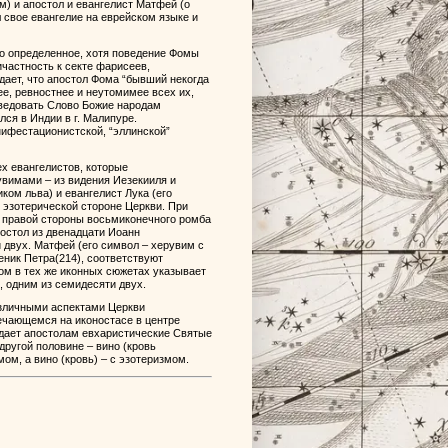
) и апостол и евангелист Матфей (о
 свое евангелие на еврейском языке и
о определенное, хотя поведение Фомы
частность к секте фарисеев,
дает, что апостол Фома “бывший некогда
ее, ревностнее и неутомимее всех их,
оведовать Слово Божие народам
ся в Индии в г. Малипуре.
ифестационистской, “эллинской”
ех евангелистов, которые
вимами – из видения Иезекииля и
ком льва) и евангелист Лука (его
к эзотерической стороне Церкви. При
с правой стороны восьмиконечного ромба
постол из двенадцати Иоанн
 двух. Матфей (его символ – херувим с
еник Петра(214), соответствуют
ом в тех же иконных сюжетах указывает
, одним из семидесяти двух.
азличными аспектами Церкви
ечающемся на иконостасе в центре
здает апостолам евхаристические Святые
другой половине – вино (кровь
ом, а вино (кровь) – с эзотеризмом.