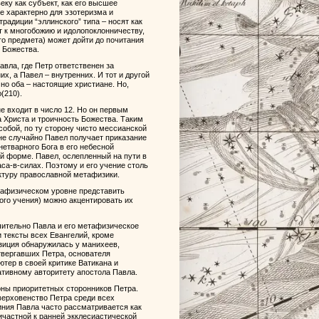
ку как субъект, как его высшее
ие характерно для эзотеризма и
радиции “эллинского” типа – носят как
ит к многобожию и идолопоклонничеству,
го предмета) может дойти до почитания
 Божества.
авла, где Петр ответственен за
их, а Павел – внутренних. И тот и другой
но оба – настоящие христиане. Но,
(210).
не входит в число 12. Но он первым
 Христа и троичность Божества. Таким
обой, по ту сторону чисто мессианской
 не случайно Павел получает приказание
етварного Бога в его небесной
ой форме. Павел, ослепленный на пути в
са-в-силах. Поэтому и его учение столь
ктуру православной метафизики.
тафизическом уровне представить
ого учения) можно акцентировать их
чительно Павла и его метафизическое
и тексты всех Евангелий, кроме
озиция обнаружилась у манихеев,
отвергавших Петра, основателя
ютер в своей критике Ватикана и
ативному авторитету апостола Павла.
оны приоритетных сторонников Петра.
верховенство Петра среди всех
иния Павла часто рассматривается как
ичастной к ранней экклесиастической