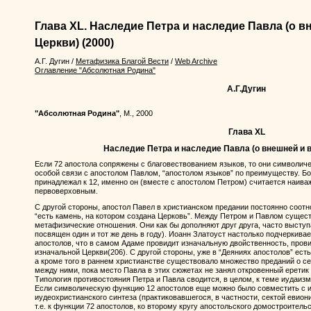
Глава XL. Наследие Петра и наследие Павла (о 
Церкви)
(2000)
А.Г. Дугин
/
Метафизика Благой Вести
/
Web Archive
Оглавление "Абсолютная Родина"
А.Г.Дугин
"Абсолютная Родина"
, М., 2000
Глава XL
Наследие Петра и наследие Павла (о внешней и 
Если 72 апостола сопряжены с благовествованием языков, то они символиче
особой связи с апостолом Павлом, “апостолом языков” по преимуществу. Бо
принадлежал к 12, именно он (вместе с апостолом Петром) считается наив
первоверховным.
С другой стороны, апостол Павел в христианском предании постоянно соотн
“есть камень, на котором создана Церковь”. Между Петром и Павлом суще
метафизические отношения. Они как бы дополняют друг друга, часто выступ
посвящен один и тот же день в году). Иоанн Златоуст настолько подчеркива
апостолов, что в самом Адаме провидит изначальную двойственность, пров
изначальной Церкви(206). С другой стороны, уже в “Деяниях апостолов” ест
а кроме того в раннем христианстве существовало множество преданий о с
между ними, пока место Павла в этих сюжетах не занял откровенный еретик
Типология противостояния Петра и Павла сводится, в целом, к теме иудаизм
Если символическую функцию 12 апостолов еще можно было совместить с и
иудеохристианского синтеза (практиковавшегося, в частности, сектой евиони
т.е. к функции 72 апостолов, ко второму кругу апостольского домостроител