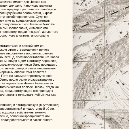
тафизика имеют для Церкви как
лавия, для христиано-христианства
ской природе христианского выбора в
роя иудейского благочестия, и факт
стической перспективе. Судя по
зу и не до конца смогли осознать
и сподобились. Без Павла не было бы
о бы Православия, и именно его
 проповеди среди “языков”, делают его
солютного апостола, апостола по
 метафизике, и важнейшим ее
округ этого утверждения и велись
лее откровенно в посланиях самого
ких легенд, противопоставлявших Павла
оны, войдя в дом к сотнику Корнилию,
церковлению язычников было порицаемо
о главной фигурой этого направления
го прямым оппонентом является
. Петр же занимает промежуточное
обенно после резкого размежевания с
 последователй Иакова была уже за
тафизическом полюсе Церкви, тогда как
ра, предшествующего его приходу к
тают здесь в ветхозаветной оптике как
внешнюю) и эзотерическую (внутреннюю)
ансцендентный и недоступный объект,
го подхода свойственны именно
венно, основной креационистский
 последовательного и законченного