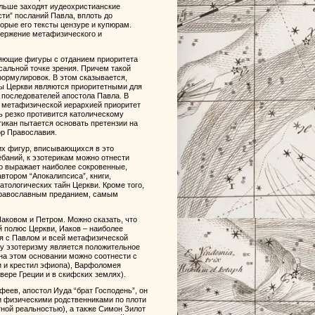
альше заходят иудеохристианские
сти” посланий Павла, вплоть до
орые его тексты цензуре и купюрам.
твержение метафизического и
няющие фигуры с отданием приоритета
ксальной точке зрения. Причем такой
формулировок. В этом сказывается,
ты Церкви являются приоритетными для
 последователей апостола Павла. В
с метафизической иерархией приоритет
ь резко противится католическому
тикан пытается основать претензии на
ор Православия.
их фигур, вписывающихся в это
ебаний, к эзотерикам можно отнести
но выражает наиболее сокровенные,
втором “Апокалипсиса”, книги,
тологических тайн Церкви. Кроме того,
 православным преданием, самым
Иаковом и Петром. Можно сказать, что
й полюс Церкви, Иаков – наиболее
ся с Павлом и всей метафизической
у эзотеризму является положительное
 на этом основании можно соотнести с
и и крестил эфиопа), Варфоломея
вере Греции и в скифских землях).
еев, апостол Иуда “брат Господень”, он
ли физическими родственниками по плоти
ной реальностью), а также Симон Зилот