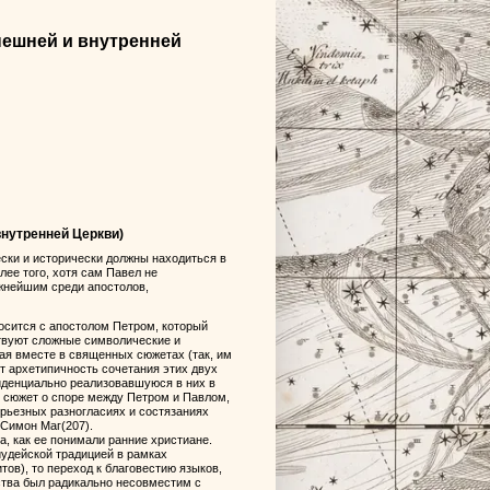
внешней и внутренней
внутренней Церкви)
ски и исторически должны находиться в
лее того, хотя сам Павел не
ажнейшим среди апостолов,
осится с апостолом Петром, который
ствуют сложные символические и
ая вместе в священных сюжетах (так, им
ет архетипичность сочетания этих двух
иденциально реализовавшуюся в них в
ь сюжет о споре между Петром и Павлом,
ерьезных разногласиях и состязаниях
 Симон Маг(207).
а, как ее понимали ранние христиане.
удейской традицией в рамках
тов), то переход к благовестию языков,
ьства был радикально несовместим с