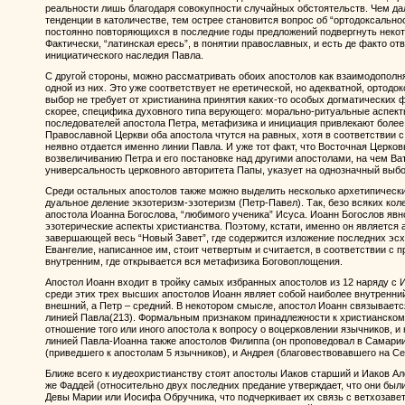
реальности лишь благодаря совокупности случайных обстоятельств. Чем д
тенденции в католичестве, тем острее становится вопрос об “ортодоксально
постоянно повторяющихся в последние годы предложений подвергнуть некот
Фактически, “латинская ересь”, в понятии православных, и есть де факто о
инициатического наследия Павла.
С другой стороны, можно рассматривать обоих апостолов как взаимодопол
одной из них. Это уже соответствует не еретической, но адекватной, ортодо
выбор не требует от христианина принятия каких-то особых догматических 
скорее, специфика духовного типа верующего: морально-ритуальные аспек
последователей апостола Петра, метафизика и инициация привлекают более
Православной Церкви оба апостола чтутся на равных, хотя в соответствии 
неявно отдается именно линии Павла. И уже тот факт, что Восточная Церков
возвеличиванию Петра и его постановке над другими апостолами, на чем Ва
универсальность церковного авторитета Папы, указует на однозначный выб
Среди остальных апостолов также можно выделить несколько архетипическ
дуальное деление экзотеризм-эзотеризм (Петр-Павел). Так, безо всяких кол
апостола Иоанна Богослова, “любимого ученика” Исуса. Иоанн Богослов яв
эзотерические аспекты христианства. Поэтому, кстати, именно он является а
завершающей весь “Новый Завет”, где содержится изложение последних эсха
Евангелие, написанное им, стоит четвертым и считается, в соответствии с
внутренним, где открывается вся метафизика Боговоплощения.
Апостол Иоанн входит в тройку самых избранных апостолов из 12 наряду с 
среди этих трех высших апостолов Иоанн являет собой наиболее внутренни
внешний, а Петр – средний. В некотором смысле, апостол Иоанн связывает
линией Павла(213). Формальным признаком принадлежности к христианском
отношение того или иного апостола к вопросу о воцерковлении язычников, и
линией Павла-Иоанна также апостолов Филиппа (он проповедовал в Самари
(приведшего к апостолам 5 язычников), и Андрея (благовествовавшего на Се
Ближе всего к иудеохристианству стоят апостолы Иаков старший и Иаков Алф
же Фаддей (относительно двух последних предание утверждает, что они бы
Девы Марии или Иосифа Обручника, что подчеркивает их связь с ветхозавет