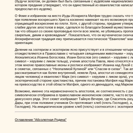
(будучи зелотом, он должен был быть связанным с иудейским национализмом
котором предание утверждает, что он единственный из евангелистов написал
предпослал его иудеям).
О Фоме и избранном на место Иуды Искариота Матфии трудно сказать что-т
при появлении воскресшего Христа косвенно намекает на его возможную при
отрицающей воскресение во плоти. Хотя, с другой стороны, предание утверж
слабее других апостолов в вере, сделался по Благодати Божией мужественн
так что обошел со своею проповедью почти всю землю, не убоявшись проп
свирепым, диким и кровожадным”. Показательно, что он мученически скончал
Апокрифическая традиция ему приписывается гностическое “Евангелие” ман
ориентации.
Деление на эзотеризм и экзотеризм ясно присутствует и в отношении четыр
отождествляются в Православии с четырьмя священными животными – херу
Апокалипсиса Иоанна Богослова. Иоанн Богослов (его символ – херувим с ли
символ – херувим с ликом тельца), ученик апостола Павла, явно относятся 
этом многие православные иконы и росписи изображают Иоанна над Лукой 
в сюжетах, связанных с “Неопалимой Купиной” или “Спасом-в-силах”. Так а
рассматривается как более внутренний, нежели Лука, апостол из семидесяти
лицом человека) и евангелист Марк (его символ – херувим с ликом орла), уч
экзотерической стороне христианства, причем постановка Матфея над Марк
на превосходство в этой области Матфея, одного из двенадцати, над Марком
Возможно, именно эта неравнозначность апостолов, их соотнесенность с р
символически отображена в православном иконописном сюжете, часто встр
деисусного ряда. Этот сюжет изображает Тайную Вечерю, где Спаситель ра
Дары, при этом половине учеников Он протягивает хлеб (плоть Господню), а 
Господню). На инициатическом уровне хлеб (плоть) соотносится с экзотеризм
Оглавление "Абсолютная Родина"