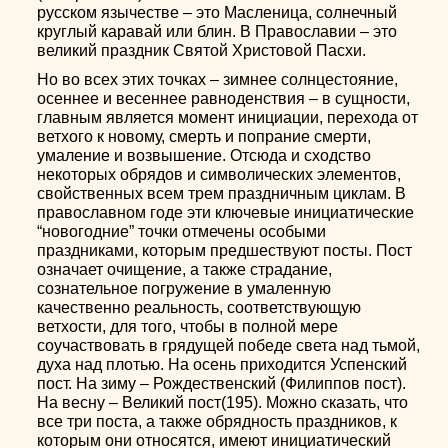
русском язычестве – это Масленица, солнечный
круглый каравай или блин. В Православии – это
великий праздник Святой Христовой Пасхи.
Но во всех этих точках – зимнее солнцестояние,
осеннее и весеннее равноденствия – в сущности,
главным является момент инициации, перехода от
ветхого к новому, смерть и попрание смерти,
умаление и возвышение. Отсюда и сходство
некоторых обрядов и символических элементов,
свойственных всем трем праздничным циклам. В
православном годе эти ключевые инициатические
“новогодние” точки отмечены особыми
праздниками, которым предшествуют посты. Пост
означает очищение, а также страдание,
сознательное погружение в умаленную
качественно реальность, соответствующую
ветхости, для того, чтобы в полной мере
соучаствовать в грядущей победе света над тьмой,
духа над плотью. На осень приходится Успенский
пост. На зиму – Рождественский (Филиппов пост).
На весну – Великий пост(195). Можно сказать, что
все три поста, а также обрядность праздников, к
которым они относятся, имеют инициатический