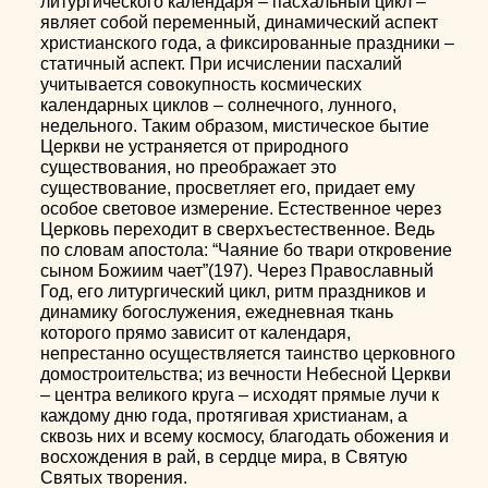
литургического календаря – пасхальный цикл –
являет собой переменный, динамический аспект
христианского года, а фиксированные праздники –
статичный аспект. При исчислении пасхалий
учитывается совокупность космических
календарных циклов – солнечного, лунного,
недельного. Таким образом, мистическое бытие
Церкви не устраняется от природного
существования, но преображает это
существование, просветляет его, придает ему
особое световое измерение. Естественное через
Церковь переходит в сверхъестественное. Ведь
по словам апостола: “Чаяние бо твари откровение
сыном Божиим чает”(197). Через Православный
Год, его литургический цикл, ритм праздников и
динамику богослужения, ежедневная ткань
которого прямо зависит от календаря,
непрестанно осуществляется таинство церковного
домостроительства; из вечности Небесной Церкви
– центра великого круга – исходят прямые лучи к
каждому дню года, протягивая христианам, а
сквозь них и всему космосу, благодать обожения и
восхождения в рай, в сердце мира, в Святую
Святых творения.