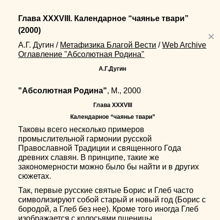
Глава XXXVIII. Календарное “чаянье твари”
(2000)
×
А.Г. Дугин
/
Метафизика Благой Вести
/
Web Archive
Оглавление "Абсолютная Родина"
А.Г.Дугин
"Абсолютная Родина"
, М., 2000
Глава XXXVIII
Календарное “чаянье твари”
Таковы всего несколько примеров
промыслительной гармонии русской
Православной Традиции и священного Года
древних славян. В принципе, такие же
закономерности можно было бы найти и в других
сюжетах.
Так, первые русские святые Борис и Глеб часто
символизируют собой старый и новый год (Борис с
бородой, а Глеб без нее). Кроме того иногда Глеб
изображается с колосьями пшеницы,