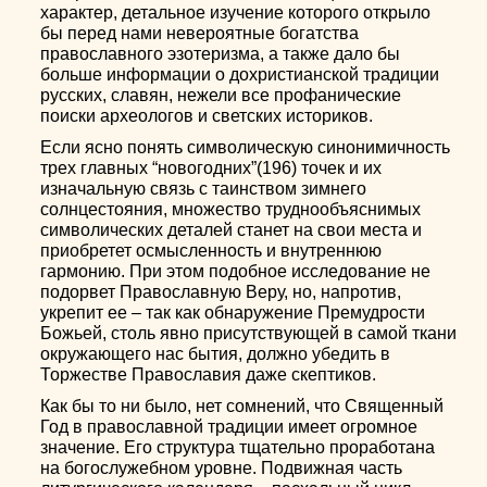
характер, детальное изучение которого открыло
бы перед нами невероятные богатства
православного эзотеризма, а также дало бы
больше информации о дохристианской традиции
русских, славян, нежели все профанические
поиски археологов и светских историков.
Если ясно понять символическую синонимичность
трех главных “новогодних”(196) точек и их
изначальную связь с таинством зимнего
солнцестояния, множество труднообъяснимых
символических деталей станет на свои места и
приобретет осмысленность и внутреннюю
гармонию. При этом подобное исследование не
подорвет Православную Веру, но, напротив,
укрепит ее – так как обнаружение Премудрости
Божьей, столь явно присутствующей в самой ткани
окружающего нас бытия, должно убедить в
Торжестве Православия даже скептиков.
Как бы то ни было, нет сомнений, что Священный
Год в православной традиции имеет огромное
значение. Его структура тщательно проработана
на богослужебном уровне. Подвижная часть