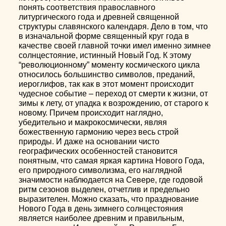
понять соответствия православного
литургического года и древней священной
структуры славянского календаря. Дело в том, что
в изначальной форме священный круг года в
качестве своей главной точки имел именно зимнее
солнцестояние, истинный Новый Год. К этому
“революционному” моменту космического цикла
относилось большинство символов, преданий,
иероглифов, так как в этот момент происходит
чудесное событие – переход от смерти к жизни, от
зимы к лету, от упадка к возрождению, от старого к
новому. Причем происходит наглядно,
убедительно и макрокосмически, являя
божественную гармонию через весь строй
природы. И даже на основании чисто
географических особенностей становится
понятным, что самая яркая картина Нового Года,
его природного cимволизма, его наглядной
значимости наблюдается на Севере, где годовой
ритм сезонов выделен, отчетлив и предельно
выразителен. Можно сказать, что празднование
Нового Года в день зимнего солнцестояния
является наиболее древним и правильным,