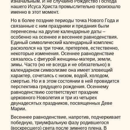
изначальным. И не случайно Рождество Господа
нашего Исуса Христа промыслительно произошло
именно в этот момент.
Но в более поздние периоды точка Нового Года и
связанные с ним праздники и предания были
перенесены на другие календарные даты –
особенно на осеннее и весеннее равноденствия.
Единый символический календарный комплекс
раскололся на три точки, претерпев, естественно,
некоторые изменения. Осеннее равноденствие
связалось с фигурой женщины-матери, земли,
зимы. Часто (но не всегда и не обязательно) в
календарном символизме она имеет зловещий
характер, сочетаясь с низом, водой, холодом,
смертью. Но и в этом состоянии в ней провидится
перспектива грядущего рождения. Осеннему
равноденствию соответствуют праздник
церковного Новолетия и три из четырех
двунадесятых праздников, посвященных Деве
Марии.
Весеннее равноденствие, напротив, подчеркивает
победную, триумфальную фазу родившегося
(воскресшего) света после зимнего плена. В