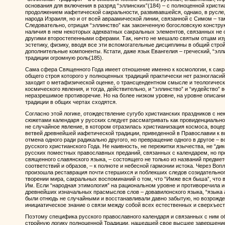
основания для включения в разряд “эллинских”(184) – с полноценной христ
продолжением иафетической сакральности, развивавшейся, однако, в русле,
народа Израиля, но и от всей авраамической линии, связанной с Симом – та
Следовательно, отрицая “эллинство” как законченную богословскую конструк
наличия в нем некоторых адекватных сакральных элементов, связанных не с
другими второстепенными сферами. Так, ничто не мешало святым отцам из
эстетику, физику, вводя все эти вспомогательные дисциплины в общий строй
дополнительные компоненты. Кстати, даже язык Евангелия – греческий, “элл
традиции огромную роль(185).
Сама сфера Священного Года имеет отношение именно к космологии, к сакр
общего строя которого у полноценных традиций практически нет разногласий
заходит о метафизической оценке, о трансцендентном смысле и теологическ
космического явления, и тогда, действительно, и “эллинство” и “иудейство”
неразрешимое противоречие. Но на более низком уровне, на уровне описания
традиции в общих чертах сходятся.
Согласно этой логике, отождествление сугубо христианских праздников с 
сюжетами календаря у русских следует рассматривать как провиденциально
не случайное явление, в котором отразилась христианизация космоса, воце
ветвей древнейшей иафетической традиции, приведенной в Православии к 
отмена одного ради радикально другого, но превращение одного в другое – 
русского христианского Года. Не наивность, не пережитки язычества, не “ди
русских поместных православных преданий, связанных с календарем, но 
священного славянского языка, – состоящего не только из названий предмет
соответствий и образов, – к полноте и небесной гармонии истока. Через Во
произошла реставрация почти стершихся и поблекших следов созидательного
творении мира, сакральных воспоминаний о том, что “Имже вся быша”, что в
Им. Если “народная этимология” на рациональном уровне и противоречила и
древнейших изначальных прасмыслов слов – довавилонского языка, “языка 
были отнюдь не случайными и восстанавливали давно забытую, но возрожд
инициатическое знание о связи между собой всех естественных и сверхъес
Поэтому специфика русского православного календаря и связанных с ним о
стройную логику полноценной Традиции, нашедшей свое высшее завершени