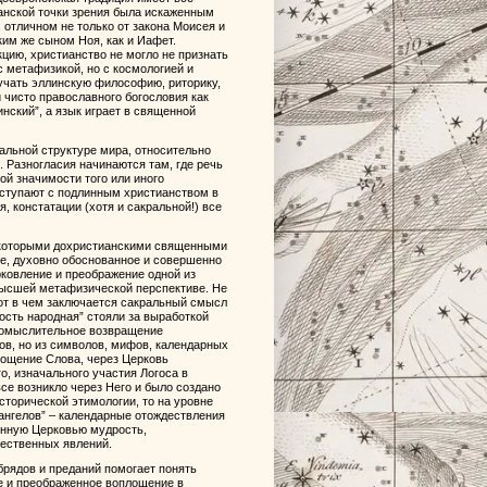
ианской точки зрения была искаженным
 отличном не только от закона Моисея и
ким же сыном Ноя, как и Иафет.
цию, христианство не могло не признать
 метафизикой, но с космологией и
учать эллинскую философию, риторику,
 чисто православного богословия как
инский”, а язык играет в священной
альной структуре мира, относительно
. Разногласия начинаются там, где речь
ой значимости того или иного
 вступают с подлинным христианством в
, констатации (хотя и сакральной!) все
некоторыми дохристианскими священными
е, духовно обоснованное и совершенно
рковление и преображение одной из
высшей метафизической перспективе. Не
вот в чем заключается сакральный смысл
кость народная” стояли за выработкой
промыслительное возвращение
ов, но из символов, мифов, календарных
площение Слова, через Церковь
, изначального участия Логоса в
се возникло через Него и было создано
сторической этимологии, то на уровне
ангелов” – календарные отождествления
енную Церковью мудрость,
тественных явлений.
брядов и преданий помогает понять
е и преображенное воплощение в