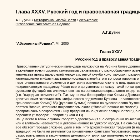
Глава XXXV. Русский год и православная традиц
А.Г. Дугин
/
Метафизика Благой Вести
/
Web Archive
Оглавление "Абсолютная Родина"
А.Г.Дугин
"Абсолютная Родина"
, М., 2000
Глава XXXV
Русский год и православная трад
Православный литургический календарь наложился на Руси на более древний
важнейшие точки годового символизма связывались с разнообразными яз
множества явных параллелей между системой сугубо христианских праздни
календарными мифами заставило исследователей этого вопроса говорить о “
перетолковывании его сюжетов и доктрин в языческом ключе, о подстраива
нехристианскую парадигму. Чаще всего аргументом в пользу такой точки з
русскими функций тех или иных святых на основании формального сходства
(т.н. “народная этимология”). Так, мученики-бессеребреники Косма и Дамиа
христианским эквивалентом мифического подземного Кузнеца – славянского
греческое имя Косма(183) (русское Кузьма) похоже на русское слово “кузнец
святого Власия, ставшего покровителем скота (“Власий” похоже не “волос”)
превратилась в покровительницу прядения льна (“Елена” созвучно “лен”), а
варением (“Варвара” – “варить”) каш и т.д..
Чаще всего в таких случаях говорят о двоеверии (т.е. о сохранении языческ
или о глубоком невежестве и детской наивности “дикого” народа. На самом д
все обстоит гораздо сложнее. Дело в том, что дохристианская традиция (в 
традиция) не была ни результатом примитивных фантазий “неразвитого наро
самостоятельного и законченного демонопочитания, как полемически утверж
“Эллинская” традиция – а в символическом смысле русская, славянская, ин