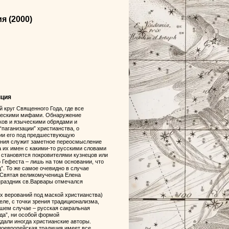
ия
(2000)
иция
 круг Священного Года, где все
ыческими мифами. Обнаружение
ков и языческими обрядами и
паганизации” христианства, о
нии его под предшествующую
рения служит заметное переосмысление
 их имен с какими-то русскими словами
н становятся покровителями кузнецов или
 Гефеста – лишь на том основании, что
”. То же самое очевидно в случае
. Святая великомученица Елена
 праздник св.Варвары отмечался
их верований под маской христианства)
еле, с точки зрения традиционализма,
нашем случае – русская сакральная
да”, ни особой формой
дали иногда христианские авторы.
доевропейская традиция имеет все