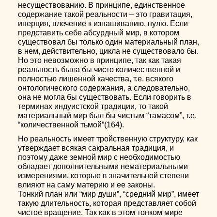
несуществованию. В принципе, единственное
содержание такой реальности – это гравитация,
инерция, влечение к изнашиванию, нулю. Если
представить себе абсурдный мир, в котором
существовал бы только один материальный план,
в нем, действительно, цикла не существовало бы.
Но это невозможно в принципе, так как такая
реальность была бы чисто количественной и
полностью лишенной качества, т.е. всякого
онтологического содержания, а следовательно,
она не могла бы существовать. Если говорить в
терминах индуистской традиции, то такой
материальный мир был бы чистым “тамасом”, т.е.
“количественной тьмой”(164).
Но реальность имеет тройственную структуру, как
утверждает всякая сакральная традиция, и
поэтому даже земной мир с необходимостью
обладает дополнительными нематериальными
измерениями, которые в значительной степени
влияют на саму материю и ее законы.
Тонкий план или “мир души”, “средний мир”, имеет
такую длительность, которая представляет собой
чистое вращение. Так как в этом тонком мире