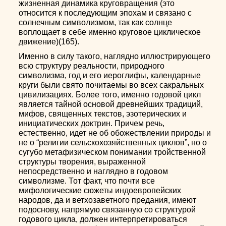
жизненная динамика круговращения (это
относится к последующим эпохам и связано с
солнечным символизмом, так как солнце
воплощает в себе именно круговое циклическое
движение)(165).
Именно в силу такого, наглядно иллюстрирующего
всю структуру реальности, природного
символизма, год и его иероглифы, календарные
круги были свято почитаемы во всех сакральных
цивилизациях. Более того, именно годовой цикл
является тайной основой древнейших традиций,
мифов, священных текстов, эзотерических и
инициатических доктрин. Причем речь,
естественно, идет не об обожествлении природы и
не о “религии сельскохозяйственных циклов”, но о
сугубо метафизическом понимании тройственной
структуры творения, выраженной
непосредственно и наглядно в годовом
символизме. Тот факт, что почти все
мифологические сюжеты индоевропейских
народов, да и ветхозаветного предания, имеют
подоснову, напрямую связанную со структурой
годового цикла, должен интерпретироваться