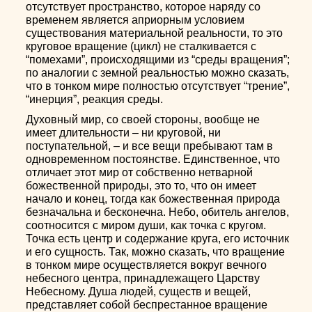
отсутствует пространство, которое наряду со
временем является априорным условием
существования материальной реальности, то это
круговое вращение (цикл) не сталкивается с
“помехами”, происходящими из “среды вращения”;
по аналогии с земной реальностью можно сказать,
что в тонком мире полностью отсутствует “трение”,
“инерция”, реакция среды.
Духовный мир, со своей стороны, вообще не
имеет длительности – ни круговой, ни
поступательной, – и все вещи пребывают там в
одновременном постоянстве. Единственное, что
отличает этот мир от собственно нетварной
божественной природы, это то, что он имеет
начало и конец, тогда как божественная природа
безначальна и бесконечна. Небо, обитель ангелов,
соотносится с миром души, как точка с кругом.
Точка есть центр и содержание круга, его источник
и его сущность. Так, можно сказать, что вращение
в тонком мире осуществляется вокруг вечного
небесного центра, принадлежащего Царству
Небесному. Душа людей, существ и вещей,
представляет собой беспрестанное вращение