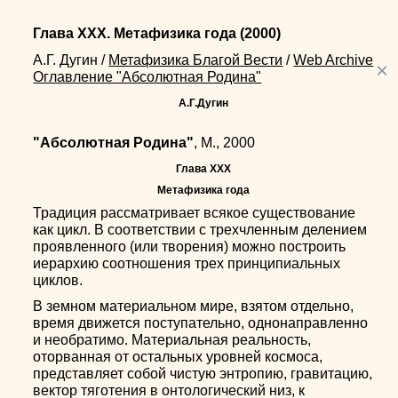
Глава XXX. Метафизика года
(2000)
А.Г. Дугин
/
Метафизика Благой Вести
/
Web Archive
×
Оглавление "Абсолютная Родина"
А.Г.Дугин
"Абсолютная Родина"
, М., 2000
Глава XXX
Метафизика года
Традиция рассматривает всякое существование
как цикл. В соответствии с трехчленным делением
проявленного (или творения) можно построить
иерархию соотношения трех принципиальных
циклов.
В земном материальном мире, взятом отдельно,
время движется поступательно, однонаправленно
и необратимо. Материальная реальность,
оторванная от остальных уровней космоса,
представляет собой чистую энтропию, гравитацию,
вектор тяготения в онтологический низ, к