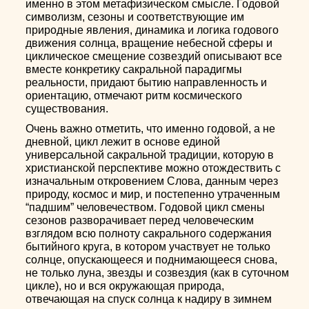
именно в этом метафизическом смысле. Годовой
символизм, сезоны и соответствующие им
природные явления, динамика и логика годового
движения солнца, вращение небесной сферы и
циклическое смещение созвездий описывают все
вместе конкретику сакральной парадигмы
реальности, придают бытию направленность и
ориентацию, отмечают ритм космического
существования.
Очень важно отметить, что именно годовой, а не
дневной, цикл лежит в основе единой
универсальной сакральной традиции, которую в
христианской перспективе можно отождествить с
изначальным откровением Слова, данным через
природу, космос и мир, и постепенно утраченным
“падшим” человечеством. Годовой цикл смены
сезонов разворачивает перед человеческим
взглядом всю полноту сакрального содержания
бытийного круга, в котором участвует не только
солнце, опускающееся и поднимающееся снова,
не только луна, звезды и созвездия (как в суточном
цикле), но и вся окружающая природа,
отвечающая на спуск солнца к надиру в зимнем