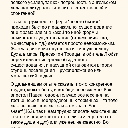
всякого усилия, так как потребность в ангельском
делании литургии становится естественной и
спонтанной.
Если погружение в сферы “нового бытия”
проходит быстро и радикально, существование
вне Храма или вне какой-то иной формы
немирского существования (отшельничество,
монастырь и т.д.) делается просто невозможным.
Жажда движения внутрь, на истинную родину
Духа, в миры Пресвятой Троицы, в обитель Любви
пересиливает инерцию обыденного
существования, и насущной становится вторая
ступень посвящения – рукоположение или
монашеский подвиг.
О дальнейшем опыте сказать что-то конкретное
трудно, может быть, и вообще невозможно. Как
апостол Павел говорил случае вознесения на
третье небо в неопределенных терминах – “в теле
ли – не знаю, вне ли тела – не знаю: Бог
знает”(162), так и нам трудно описать экзистенцию
святых и подвижников: есть ли там еще тело (а
также душа и дух) или уже нет, неизвестно. Бог
знает.