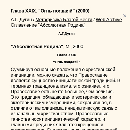
Глава XXIX. “Огнь поядаяй”
(2000)
×
А.Г. Дугин
/
Метафизика Благой Вести
/
Web Archive
Оглавление "Абсолютная Родина"
А.Г.Дугин
"Абсолютная Родина"
, М., 2000
Глава XXIX
“Огнь поядаяй”
Суммируя основные положения о христианской
инициации, можно сказать, что Православие
является сущностно инициатической традицией. В
терминах традиционализма, это означает, что
Православие есть нечто большее, чем религия.
Это традиция, обладающая и эзотерическим и
экзотерическим измерениями, сохранившая, в
отличие от католицизма, инициатическую связь с
изначальным христианством. Православные
таинства носят инициатический характер, и
главными среди них являются крещение и