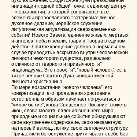
рукоположение. Сходятся же лучи православной
инициации к одной общей точке, к единому центру
– к евхаристии, в которой сопрягаются все
элементы православного эзотеризма: личное
духовное делание, иерейское служение,
литургическая актуализация сверхвременных
событий Нового Завета, единение живых, мертвых
и ангелов, неба и земли, твари и Творца в едином
действе. Святое крещение должно в нормальном
случае приводить к вскрытию внутри человеческой
личности некоторого существа, радикально
отличного от тварного и привычного “я”
индивидуума. Это новое “я”, “новый человек”, есть
тихое веяние Святого Духа, инициатической
личности христианина.
По мере возрастания “нового человека”, его
конкретизации, его проявления христианин
естественным образом начинает погружаться в
“умное бытие”, когда Священное Писание, сюжеты
икон, слова молитв, явления внешнего мира,
природные и социальные события обнаруживают
свое внутреннее содержание, свою незаметную,
на первый взгляд, логику, свою световую структуру.
Причастие и богослужение притягивают к себе без