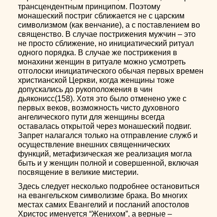
трансцендентным принципом. Поэтому
монашеский постриг сближается не с царским
символизмом (как венчание), а с поставлением во
священство. В случае пострижения мужчин – это
не просто сближение, но инициатический ритуал
одного порядка. В случае же пострижения в
монахини женщин в ритуале можно усмотреть
отголоски инициатического обычая первых времен
христианской Церкви, когда женщины тоже
допускались до рукоположения в чин
дьяконисс(158). Хотя это было отменено уже с
первых веков, возможность чисто духовного
ангелического пути для женщины всегда
оставалась открытой через монашеский подвиг.
Запрет налагался только на отправление служб и
осуществление внешних священнических
функций, метафизическая же реализация могла
быть и у женщин полной и совершенной, включая
посвящение в великие мистерии.
Здесь следует несколько подробнее остановиться
на евангельском символизме брака. Во многих
местах самих Евангелий и посланий апостолов
Христос именуется “Женихом”, а верные –