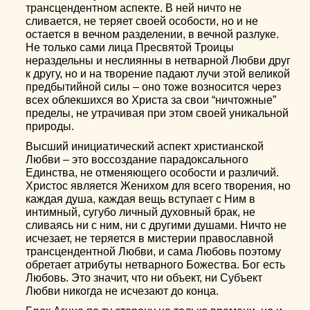
трансцендентном аспекте. В ней ничто не
сливается, не теряет своей особости, но и не
остается в вечном разделении, в вечной разлуке.
Не только сами лица Пресвятой Троицы
нераздельны и неслиянны в нетварной Любви друг
к другу, но и на творение падают лучи этой великой
предбытийной силы – оно тоже возносится через
всех облекшихся во Христа за свои “ничтожные”
пределы, не утрачивая при этом своей уникальной
природы.
Высший инициатический аспект христианской
Любви – это воссоздание парадоксального
Единства, не отменяющего особости и различий.
Христос является Женихом для всего творения, но
каждая душа, каждая вещь вступает с Ним в
интимный, сугубо личный духовный брак, не
сливаясь ни с ним, ни с другими душами. Ничто не
исчезает, не теряется в мистерии православной
трансцендентной Любви, и сама Любовь поэтому
обретает атрибуты нетварного Божества. Бог есть
Любовь. Это значит, что ни объект, ни Субъект
Любви никогда не исчезают до конца.