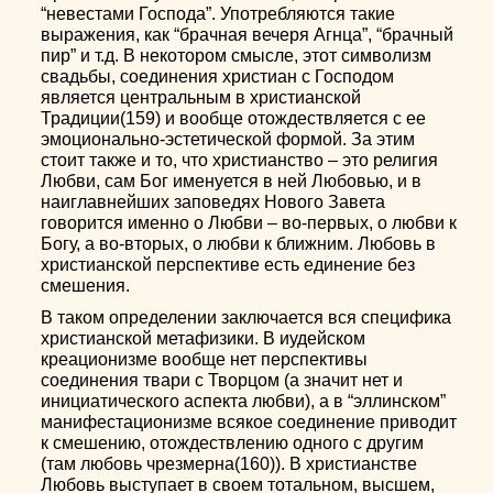
“невестами Господа”. Употребляются такие
выражения, как “брачная вечеря Агнца”, “брачный
пир” и т.д. В некотором смысле, этот символизм
свадьбы, соединения христиан с Господом
является центральным в христианской
Традиции(159) и вообще отождествляется с ее
эмоционально-эстетической формой. За этим
стоит также и то, что христианство – это религия
Любви, сам Бог именуется в ней Любовью, и в
наиглавнейших заповедях Нового Завета
говорится именно о Любви – во-первых, о любви к
Богу, а во-вторых, о любви к ближним. Любовь в
христианской перспективе есть единение без
смешения.
В таком определении заключается вся специфика
христианской метафизики. В иудейском
креационизме вообще нет перспективы
соединения твари с Творцом (а значит нет и
инициатического аспекта любви), а в “эллинском”
манифестационизме всякое соединение приводит
к смешению, отождествлению одного с другим
(там любовь чрезмерна(160)). В христианстве
Любовь выступает в своем тотальном, высшем,