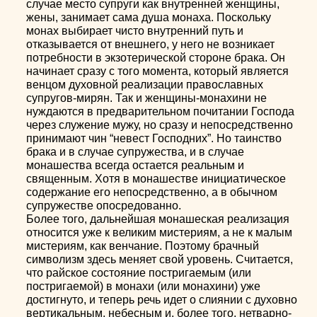
случае место супруги как внутренней женщины,
жены, занимает сама душа монаха. Поскольку
монах выбирает чисто внутренний путь и
отказывается от внешнего, у него не возникает
потребности в экзотерической стороне брака. Он
начинает сразу с того момента, который является
венцом духовной реализации православных
супругов-мирян. Так и женщины-монахини не
нуждаются в предварительном почитании Господа
через служение мужу, но сразу и непосредственно
принимают чин “невест Господних”. Но таинство
брака и в случае супружества, и в случае
монашества всегда остается реальным и
священным. Хотя в монашестве инициатическое
содержание его непосредственно, а в обычном
супружестве опосредованно.
Более того, дальнейшая монашеская реализация
относится уже к великим мистериям, а не к малым
мистериям, как венчание. Поэтому брачный
символизм здесь меняет свой уровень. Считается,
что райское состояние постригаемым (или
постригаемой) в монахи (или монахини) уже
достигнуто, и теперь речь идет о слиянии с духовно
вертикальным, небесным и, более того, нетварно-