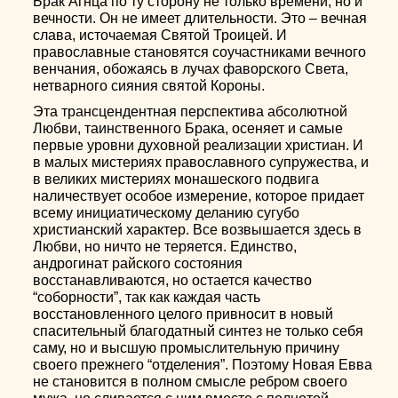
Брак Агнца по ту сторону не только времени, но и
вечности. Он не имеет длительности. Это – вечная
слава, источаемая Святой Троицей. И
православные становятся соучастниками вечного
венчания, обожаясь в лучах фаворского Света,
нетварного сияния святой Короны.
Эта трансцендентная перспектива абсолютной
Любви, таинственного Брака, осеняет и самые
первые уровни духовной реализации христиан. И
в малых мистериях православного супружества, и
в великих мистериях монашеского подвига
наличествует особое измерение, которое придает
всему инициатическому деланию сугубо
христианский характер. Все возвышается здесь в
Любви, но ничто не теряется. Единство,
андрогинат райского состояния
восстанавливаются, но остается качество
“соборности”, так как каждая часть
восстановленного целого привносит в новый
спасительный благодатный синтез не только себя
саму, но и высшую промыслительную причину
своего прежнего “отделения”. Поэтому Новая Евва
не становится в полном смысле ребром своего