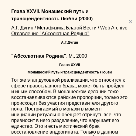
Глава XXVII. Монашеский путь и
трансцендентность Любви
(2000)
×
А.Г. Дугин
/
Метафизика Благой Вести
/
Web Archive
Оглавление "Абсолютная Родина"
А.Г.Дугин
"Абсолютная Родина"
, М., 2000
Глава XXVII
Монашеский путь и трансцендентность Любви
Тот же этап духовной реализации, что относится к
сфере православного брака, может быть пройден
и иным способом. В монашеском делании тоже
восстанавливаются райские пропорции, только это
происходит без участия представителя другого
пола. Постригаемый в монахи в момент
инициации ритуально обещает отринуть все, что
привносит в него разделение, что нарушает его
единство. Это и есть мистический брак,
восстановление андрогината. Только в данном