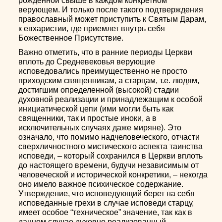
рожденной свыше в каждом конкретном
верующем. И только после такого подтверждения
православный может приступить к Святым Дарам,
к евхаристии, где приемлет внутрь себя
Божественное Присутствие.
Важно отметить, что в ранние периоды Церкви
вплоть до Средневековья верующие
исповедовались преимущественно не просто
приходским священникам, а старцам, т.е. людям,
достигшим определенной (высокой) стадии
духовной реализации и принадлежащим к особой
инициатической цепи (ими могли быть как
священники, так и простые иноки, а в
исключительных случаях даже миряне). Это
означало, что помимо надчеловеческого, отчасти
сверхличностного мистического аспекта таинства
исповеди, – который сохранился в Церкви вплоть
до настоящего времени, будучи независимым от
человеческой и исторической конкретики, – некогда
оно имело важное психическое содержание.
Утверждение, что исповедующий берет на себя
исповеданные грехи в случае исповеди старцу,
имеет особое “техническое” значение, так как в
данном случае духовно реализованный