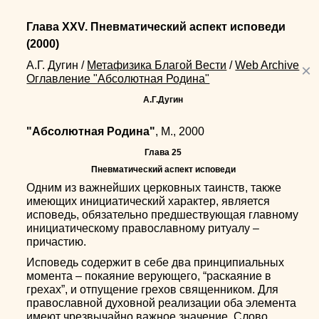
Глава XXV. Пневматический аспект исповеди
(2000)
А.Г. Дугин
/
Метафизика Благой Вести
/
Web Archive
×
Оглавление "Абсолютная Родина"
А.Г.Дугин
"Абсолютная Родина"
, М., 2000
Глава 25
Пневматический аспект исповеди
Одним из важнейших церковных таинств, также
имеющих инициатический характер, является
исповедь, обязательно предшествующая главному
инициатическому православному ритуалу –
причастию.
Исповедь содержит в себе два принципиальных
момента – покаяние верующего, “раскаяние в
грехах”, и отпущение грехов священником. Для
православной духовной реализации оба элемента
имеют чрезвычайно важное значение. Слово