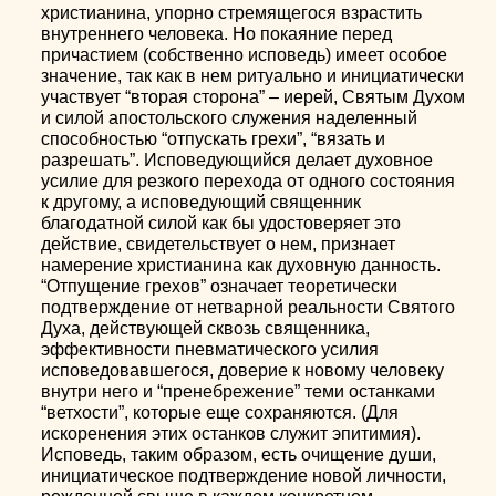
христианина, упорно стремящегося взрастить
внутреннего человека. Но покаяние перед
причастием (собственно исповедь) имеет особое
значение, так как в нем ритуально и инициатически
участвует “вторая сторона” – иерей, Святым Духом
и силой апостольского служения наделенный
способностью “отпускать грехи”, “вязать и
разрешать”. Исповедующийся делает духовное
усилие для резкого перехода от одного состояния
к другому, а исповедующий священник
благодатной силой как бы удостоверяет это
действие, свидетельствует о нем, признает
намерение христианина как духовную данность.
“Отпущение грехов” означает теоретически
подтверждение от нетварной реальности Святого
Духа, действующей сквозь священника,
эффективности пневматического усилия
исповедовавшегося, доверие к новому человеку
внутри него и “пренебрежение” теми останками
“ветхости”, которые еще сохраняются. (Для
искоренения этих останков служит эпитимия).
Исповедь, таким образом, есть очищение души,
инициатическое подтверждение новой личности,