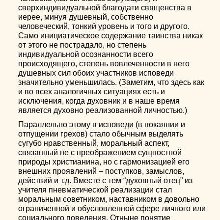
сверхиндивидуальной благодати священства в
иерее, минуя душевный, собственно
человеческий, тонкий уровень и того и другого.
Само инициатическое содержание таинства никак
от этого не пострадало, но степень
индивидуальной осознанности всего
происходящего, степень вовлеченности в него
душевных сил обоих участников исповеди
значительно уменьшилась. (Заметим, что здесь как
и во всех аналогичных ситуациях есть и
исключения, когда духовник и в наше время
является духовно реализованной личностью.)
Параллельно этому в исповеди (в покаянии и
отпущении грехов) стало обычным выделять
сугубо нравственный, моральный аспект,
связанный не с преображением сущностной
природы христианина, но с гармонизацией его
внешних проявлений – поступков, замыслов,
действий и т.д. Вместе с тем “духовный отец” из
учителя пневматической реализации стал
моральным советником, наставником в довольно
ограниченной и обусловленной сфере личного или
социального поведения. Отныне понятие