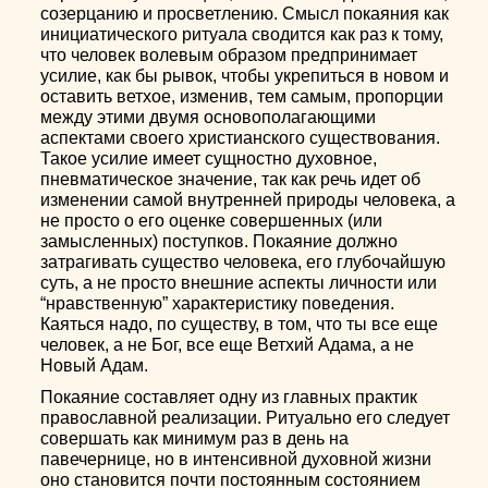
созерцанию и просветлению. Смысл покаяния как
инициатического ритуала сводится как раз к тому,
что человек волевым образом предпринимает
усилие, как бы рывок, чтобы укрепиться в новом и
оставить ветхое, изменив, тем самым, пропорции
между этими двумя основополагающими
аспектами своего христианского существования.
Такое усилие имеет сущностно духовное,
пневматическое значение, так как речь идет об
изменении самой внутренней природы человека, а
не просто о его оценке совершенных (или
замысленных) поступков. Покаяние должно
затрагивать существо человека, его глубочайшую
суть, а не просто внешние аспекты личности или
“нравственную” характеристику поведения.
Каяться надо, по существу, в том, что ты все еще
человек, а не Бог, все еще Ветхий Адама, а не
Новый Адам.
Покаяние составляет одну из главных практик
православной реализации. Ритуально его следует
совершать как минимум раз в день на
павечернице, но в интенсивной духовной жизни
оно становится почти постоянным состоянием