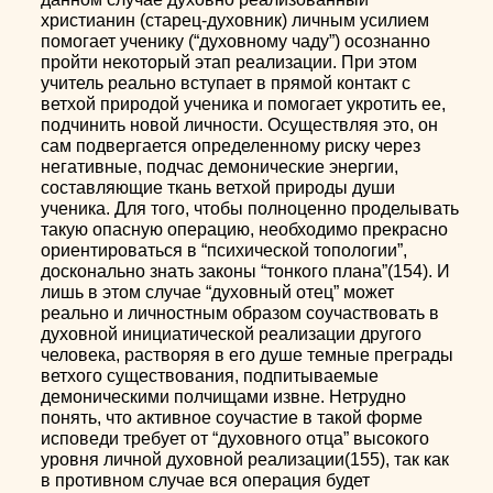
христианин (старец-духовник) личным усилием
помогает ученику (“духовному чаду”) осознанно
пройти некоторый этап реализации. При этом
учитель реально вступает в прямой контакт с
ветхой природой ученика и помогает укротить ее,
подчинить новой личности. Осуществляя это, он
сам подвергается определенному риску через
негативные, подчас демонические энергии,
составляющие ткань ветхой природы души
ученика. Для того, чтобы полноценно проделывать
такую опасную операцию, необходимо прекрасно
ориентироваться в “психической топологии”,
досконально знать законы “тонкого плана”(154). И
лишь в этом случае “духовный отец” может
реально и личностным образом соучаствовать в
духовной инициатической реализации другого
человека, растворяя в его душе темные преграды
ветхого существования, подпитываемые
демоническими полчищами извне. Нетрудно
понять, что активное соучастие в такой форме
исповеди требует от “духовного отца” высокого
уровня личной духовной реализации(155), так как
в противном случае вся операция будет