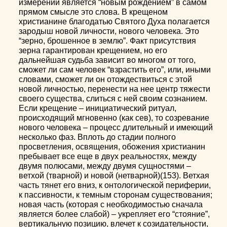
измерении является “новым рождением” в самом
прямом смысле это слова. В крещеном
христианине благодатью Святого Духа полагается
зародыш новой личности, нового человека. Это
“зерно, брошенное в землю”. Факт присутствия
зерна гарантирован крещением, но его
дальнейшая судьба зависит во многом от того,
сможет ли сам человек “взрастить его”, или, иными
словами, сможет ли он отождествиться с этой
новой личностью, перенести на нее центр тяжести
своего существа, слиться с ней своим сознанием.
Если крещение – инициатический ритуал,
происходящий мгновенно (как сев), то созревание
нового человека – процесс длительный и имеющий
несколько фаз. Вплоть до стадии полного
просветления, освящения, обожения христианин
пребывает все еще в двух реальностях, между
двумя полюсами, между двумя сущностями –
ветхой (тварной) и новой (нетварной)(153). Ветхая
часть тянет его вниз, к онтологической периферии,
к пассивности, к темным сторонам существования;
новая часть (которая с необходимостью сначала
является более слабой) – укрепляет его “стояние”,
вертикальную позицию, влечет к созидательности,