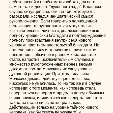
небезопасной и проблематичной как для него
самого, так и для его “духовного чада”. В данном
случае, ситуация аналогична той, которую мы
разобрали, исследуя инициатический смысл
рукоположения. Если говорить о полноценной
реализации, то рукополагаться могут только
исключительные личности, реализовавшие всю
полноту крещенский благодати и подтверждающие
полноту произрастания внутри себя нового
человека приятием апостольской благодати. Но
постепенно в силу исторических причин такое
положение – обычное в раннем христианстве –
стало, напротив, исключительным случаем, и
множество рукоположенных иереев весьма
далеки от соответствующих их сану уровню
духовной реализации. При этом сила чина
Мельхиседекова, действующая сквозь них,
нисколько не умалилась. Точно так же и в случае
исповеди: с того момента, как исповедь стала
совершаться не перед старцем, а перед обычным
священником, инициатическое содержание этого
таинства стало лишь потенциальным,
действующим только на уровне тайного нового
человека (как бы сквозь верующего) и