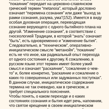
“покаяние” передает на церковно-славянском
греческий термин “metanoia”, который дословно
означает “перемена сознания” или даже “выход за
рамки сознания, разума, ума”(152). Имеется в виду
особая духовная операция, переводящая
сознание верующего с одного бытийного плана на
другой. “Изменение сознания”, в соответствии с
гносеологией Традиции, в которой “знать” означает
“быть”, есть одновременно и “изменение бытия”.
Следовательно, в “техническом”, оперативно-
инициатическом смысле “метанойя”, “покаяние”
есть не что иное, как радикальный опыт перехода
от одного состояния к другому. К сожалению, в
русском языке этот термин имеет более узкий
смысл и означает “раскаяние”, “сожаление о чем-
то” и, более конкретно, “раскаяние и сожаление о
каких-то совершенных или задуманных поступках”.
В данном случае, инициатическое содержание
термина не так очевидно, как в греческом, и
требует специального пояснения.
Чтобы понять, о каком переходе и о каких
состояниях сознания и бытия идет речь, напомним,
что святое крещение в своем инициатическом