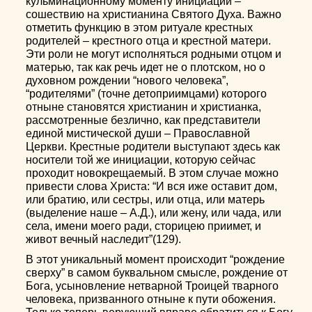
кульминационному моменту инициации –
сошествию на христианина Святого Духа. Важно
отметить функцию в этом ритуале крестных
родителей – крестного отца и крестной матери.
Эти роли не могут исполняться родными отцом и
матерью, так как речь идет не о плотском, но о
духовном рождении “нового человека”,
“родителями” (точне детоприимцами) которого
отныне становятся христианин и христианка,
рассмотренные безлично, как представители
единой мистической души – Православной
Церкви. Крестные родители выступают здесь как
носители той же инициации, которую сейчас
проходит новокрещаемый. В этом случае можно
привести слова Христа: “И вся иже оставит дом,
или братию, или сестры, или отца, или матерь
(выделение наше – А.Д.), или жену, или чада, или
села, имени моего ради, сторицею приимет, и
живот вечный наследит”(129).
В этот уникальный момент происходит “рождение
сверху” в самом буквальном смысле, рождение от
Бога, усыновление нетварной Троицей тварного
человека, призванного отныне к пути обожения.