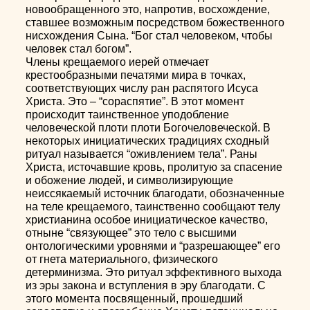
новообращенного это, напротив, восхождение,
ставшее возможным посредством божественного
нисхождения Сына. “Бог стал человеком, чтобы
человек стал богом”.
Члены крещаемого иерей отмечает
крестообразными печатями мира в точках,
соответствующих числу ран распятого Исуса
Христа. Это – “сораспятие”. В этот момент
происходит таинственное уподобление
человеческой плоти плоти Богочеловеческой. В
некоторых инициатических традициях сходный
ритуал называется “оживлением тела”. Раны
Христа, источавшие кровь, пролитую за спасение
и обожение людей, и символизирующие
неиссякаемый источник благодати, обозначенные
на теле крещаемого, таинственно сообщают телу
христианина особое инициатическое качество,
отныне “связующее” это тело с высшими
онтологическими уровнями и “разрешающее” его
от гнета материального, физического
детерминизма. Это ритуал эффективного выхода
из эры закона и вступления в эру благодати. С
этого момента посвященный, прошедший