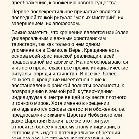
преображению, к обожению нового существа.
Первое послекрестильное причастие является
последней точкой ритуала “малых мистерий”, их
завершением, их апофеозом.
Важно заметить, что крещение является наиболее
универсальным и важным христианским
таинством, так как только о нем одном
упоминается в Символе Веры. Крещение есть
основа всей христианской реализации, всей
православной метафизики. На нем основываются
и из него проистекают все прочие инициатические
ритуалы, обряды и таинства. И все же, более
конкретно, крещение имеет отношение к
восстановлению райской полноты реальности, к
возвращению в земной рай, к утверждению
индивидуума в центре вещей и существ плотного
и тонкого миров. Хотя именно в крещении
закладываются основы святости и обожения, т.е.
предпосылки стяжания Царства Небесного или
даже Царствия Божия, все же этот ритуал
относится более к первому этапу инициации, в
котором речь идет о потенциальном обретении
земного рая. На это указывают различные