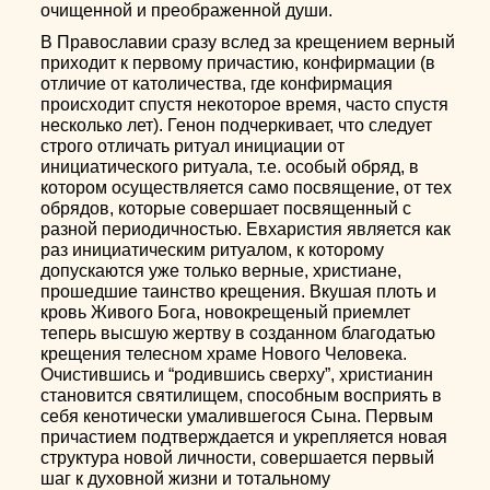
очищенной и преображенной души.
В Православии сразу вслед за крещением верный
приходит к первому причастию, конфирмации (в
отличие от католичества, где конфирмация
происходит спустя некоторое время, часто спустя
несколько лет). Генон подчеркивает, что следует
строго отличать ритуал инициации от
инициатического ритуала, т.е. особый обряд, в
котором осуществляется само посвящение, от тех
обрядов, которые совершает посвященный с
разной периодичностью. Евхаристия является как
раз инициатическим ритуалом, к которому
допускаются уже только верные, христиане,
прошедшие таинство крещения. Вкушая плоть и
кровь Живого Бога, новокрещеный приемлет
теперь высшую жертву в созданном благодатью
крещения телесном храме Нового Человека.
Очистившись и “родившись сверху”, христианин
становится святилищем, способным восприять в
себя кенотически умалившегося Сына. Первым
причастием подтверждается и укрепляется новая
структура новой личности, совершается первый
шаг к духовной жизни и тотальному