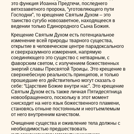
это функция Иоанна Предтечи, последнего
ветхозаветного пророка, “уготовляющего пути
Господни”, то крещение Святым Духом – это
таинство сугубо новозаветное, находящееся в
ведении только Единородного Сына Божия.
Крещение Святым Духом есть потенциальное
изменение всей природы тварного существа,
открытие в человеческом центре парадоксального
и сверхразумного измерения, напрямую
соединяющего это существо с нетварным, с
фаворским светом, с излучением божественных
энергий славы Пресвятой Троицы. Это крещение в
сверхнебесную реальность принципов, и только
прошедшие его действительно могут сказать о
себе: “Царствие Божие внутри нас”. Это крещение
Святым Духом есть также личная Пятидесятница
новообращенного, поскольку в этот момент
снисходит на него язык божественного пламени,
становясь отныне постоянным и неотъемлемым
от него внутренним качеством.
Очищение существа и оживление тела должны с
необходимостью предшествовать