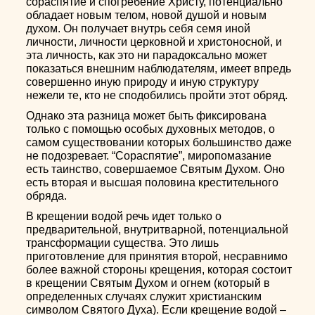
сораспятие и спогребение Христу, потенциально
обладает новым телом, новой душой и новым
духом. Он получает внутрь себя семя иной
личности, личности церковной и христоносной, и
эта личность, как это ни парадоксально может
показаться внешним наблюдателям, имеет впредь
совершенно иную природу и иную структуру
нежели те, кто не сподобились пройти этот обряд.
Однако эта разница может быть фиксирована
только с помощью особых духовных методов, о
самом существовании которых большинство даже
не подозревает. “Сораспятие”, миропомазание
есть таинство, совершаемое Святым Духом. Оно
есть вторая и высшая половина крестительного
обряда.
В крещении водой речь идет только о
предварительной, внутритварной, потенциальной
трансформации существа. Это лишь
приготовление для принятия второй, несравнимо
более важной стороны крещения, которая состоит
в крещении Святым Духом и огнем (который в
определенных случаях служит христианским
символом Святого Духа). Если крещение водой –