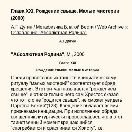
Глава XXI. Рождение свыше. Малые мистерии
(2000)
×
А.Г. Дугин
/
Метафизика Благой Вести
/
Web Archive
Оглавление "Абсолютная Родина"
А.Г.Дугин
"Абсолютная Родина"
, М., 2000
Глава XXI
Рождение свыше. Малые мистерии
Среди православных таинств инициатическому
ритуалу “малых мистерий” соответствует обряд
крещения. Этот ритуал называется “рождением
свыше”, и относительно него сам Христос сказал,
что тот, кто не “родится свыше”, не сможет увидеть
Царства Божия”(128). Крещение обладает всеми
признаками инициации. При исполнении обряда
священник литургически провозглашает, что в этот
таинственный момент крещающийся
“спогребается и сраспинается Христу”, т.е.