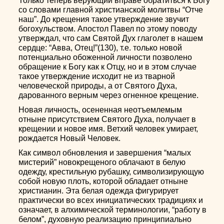
Только теперь верующий вправе обратиться к Богу
со словами главной христианской молитвы “Отче
наш”. До крещения такое утверждение звучит
богохульством. Апостол Павел по этому поводу
утверждал, что сам Святой Дух глаголет в нашем
сердце: “Авва, Отец!”(130), т.е. только новой
потенциально обоженной личности позволено
обращение к Богу как к Отцу, но и в этом случае
такое утверждение исходит не из тварной
человеческой природы, а от Святого Духа,
дарованного верным через огненное крещение.
Новая личность, осененная неотъемлемым
отныне присутствием Святого Духа, получает в
крещении и новое имя. Ветхий человек умирает,
рождается Новый Человек.
Как символ обновления и завершения “малых
мистерий” новокрещеного облачают в белую
одежду, крестильную рубашку, символизирующую
собой новую плоть, которой обладает отныне
христианин. Эта белая одежда фигурирует
практически во всех инициатических традициях и
означает, в алхимической терминологии, “работу в
белом”, духовную реализацию принципиально