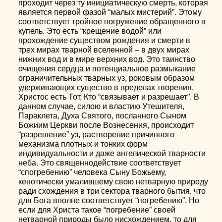
проходит через ту инициатическую смерть, которая
является первой фазой “малых мистерий”. Этому
соответствует тройное погружение обращенного в
купель. Это есть “крещение водой” или
прохождение существом рождения и смерти в
трех мирах тварной вселенной – в двух мирах
нижних вод и в мире верхних вод. Это таинство
очищения сердца и потенциальное размыкание
ограничительных тварных уз, роковым образом
удерживающих существо в пределах творения.
Христос есть Тот, Кто “связывает и разрешает”. В
данном случае, силою и властию Утешителя,
Параклета, Духа Святого, посланного Сыном
Божиим Церкви после Вознесения, происходит
“разрешение” уз, растворение причинного
механизма плотных и тонких форм
индивидуальности и даже ангелической тварности
неба. Это священнодействие соответствует
“спогребению” человека Сыну Божьему,
кенотически умалившему свою нетварную природу
ради схождения в три сектора тварного бытия, что
для Бога вполне соответствует “погребению”. Но
если для Христа такое “погребение” своей
нетварной природы было нисхождением, то для