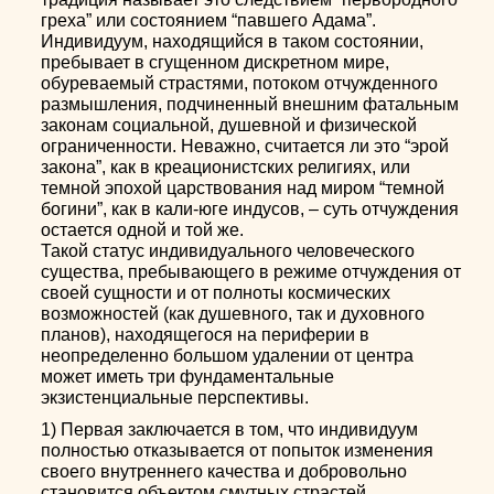
греха” или состоянием “павшего Адама”.
Индивидуум, находящийся в таком состоянии,
пребывает в сгущенном дискретном мире,
обуреваемый страстями, потоком отчужденного
размышления, подчиненный внешним фатальным
законам социальной, душевной и физической
ограниченности. Неважно, считается ли это “эрой
закона”, как в креационистских религиях, или
темной эпохой царствования над миром “темной
богини”, как в кали-юге индусов, – суть отчуждения
остается одной и той же.
Такой статус индивидуального человеческого
существа, пребывающего в режиме отчуждения от
своей сущности и от полноты космических
возможностей (как душевного, так и духовного
планов), находящегося на периферии в
неопределенно большом удалении от центра
может иметь три фундаментальные
экзистенциальные перспективы.
1) Первая заключается в том, что индивидуум
полностью отказывается от попыток изменения
своего внутреннего качества и добровольно
становится объектом смутных страстей,