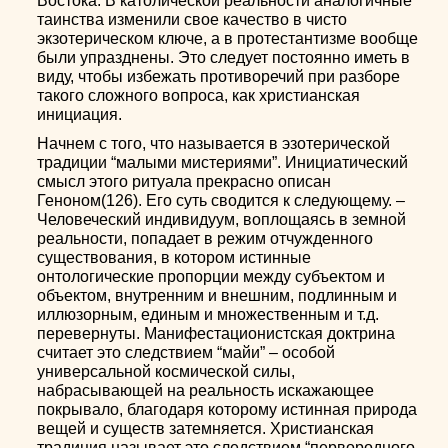
Востока. В католической реальности аналогичные
таинства изменили свое качество в чисто
экзотерическом ключе, а в протестантизме вообще
были упразднены. Это следует постоянно иметь в
виду, чтобы избежать противоречий при разборе
такого сложного вопроса, как христианская
инициация.
Начнем с того, что называется в эзотерической
традиции “малыми мистериями”. Инициатический
смысл этого ритуала прекрасно описан
Геноном(126). Его суть сводится к следующему. –
Человеческий индивидуум, воплощаясь в земной
реальности, попадает в режим отчужденного
существования, в котором истинные
онтологические пропорции между субъектом и
объектом, внутренним и внешним, подлинным и
иллюзорным, единым и множественным и т.д.
перевернуты. Манифестационистская доктрина
считает это следствием “майи” – особой
универсальной космической силы,
набрасывающей на реальность искажающее
покрывало, благодаря которому истинная природа
вещей и существ затемняется. Христианская
традиция называет это следствием “первородного