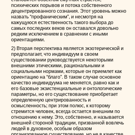
психических порывов и потока собственного
децентрированного сознания. Этот уровень можно
назвать “профаническим”, и несмотря на
кажущуюся естественность такого выбора до
самых последних веков он оставался довольно
редким исключением в сравнении с иными
ориентациями.
2) Вторая перспектива является экзотерической и
предполагает, что индивидуум в своем
существовании руководствуется некоторыми
внешними этическими, рациональными и
социальными нормами, которые он приемлет как
ориентацию на “благо”. В таком случае основное
качество индивидуума не меняется, равно как и
его базовые экзистенциальные и онтологические
параметры, но его существование приобретает
определенную центрированность и
осмысленность; при этом полюс, к которому
стремится человек, всегда остается внешним по
отношению к нему. Это, собственно, и называется
внешней стороной традиции, призванной вовлечь
людей в духовное, особым образом
организованное существование, но не в качестве