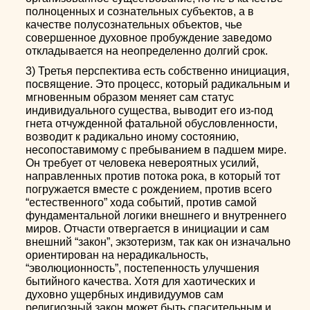
полноценных и сознательных субъектов, а в
качестве полусознательных объектов, чье
совершенное духовное пробуждение заведомо
откладывается на неопределенно долгий срок.
3) Третья перспектива есть собственно инициация,
посвящение. Это процесс, который радикальным и
мгновенным образом меняет сам статус
индивидуального существа, выводит его из-под
гнета отчужденной фатальной обусловленности,
возводит к радикально иному состоянию,
несопоставимому с пребыванием в падшем мире.
Он требует от человека невероятных усилий,
направленных против потока рока, в который тот
погружается вместе с рождением, против всего
“естественного” хода событий, против самой
фундаментальной логики внешнего и внутреннего
миров. Отчасти отвергается в инициации и сам
внешний “закон”, экзотеризм, так как он изначально
ориентирован на нерадикальность,
“эволюционность”, постепенность улучшения
бытийного качества. Хотя для хаотических и
духовно ущербных индивидуумов сам
религиозный закон может быть спасительным и