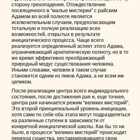
сторону грехопадения. Отождествление
посвященного в “малые мистерии” с райским
Адамом во всей полноте является
исключительным случаем, предполагающим
тотальную и полную реализацию всех
возможностей, открытых в результате
инициатического процесса. Чаще всего
реализуется определенный аспект этого Адама,
ограничивающий архетипическую полноту, но в то
же время эффективно преображающий
природный модус существования человека.
Иными словами, человек в таком случае
становится одним из ликов Адама, а не всем им
целиком.
После реализации центра всего индивидуального
состояния, после достижения рая и, еще точнее,
центра рая начинается режим “великих мистерий”.
Это второй принципиальный уровень инициации,
хотя сами по себе оба этапа могут подразделяться
на различные ступени в зависимости от
конкретной инициатической школы. Как бы то ни
было, в процессе “великих мистерий” происходит
переход существа, реставрировавшего свою