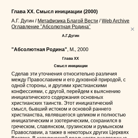
Глава XX. Смысл инициации
(2000)
А.Г. Дугин
/
Метафизика Благой Вести
/
Web Archive
Оглавление "Абсолютная Родина"
×
А.Г.Дугин
"Абсолютная Родина"
, М., 2000
Глава XX
Смысл инициации
Сделав эти уточнения относительно различия
между Православием и его духовной природой, с
одной стороны, и другими христианскими
конфессиями, с другой, перейдем к выяснению
инициатического содержания основных
христианских таинств. Этот инициатический
смысл, бывший истоком и основой раннего
христианства, являвшегося целиком и полностью
инициатическим и эзотерическим, сохранился в
греческом, славянском, грузинском и румынском
Православии, а также в некоторых других Церквях