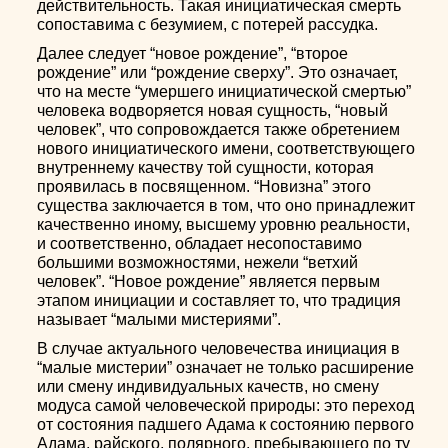
действительность. Такая инициатическая смерть
сопоставима с безумием, с потерей рассудка.
Далее следует “новое рождение”, “второе
рождение” или “рождение сверху”. Это означает,
что на месте “умершего инициатической смертью”
человека водворяется новая сущность, “новый
человек”, что сопровождается также обретением
нового инициатического имени, соответствующего
внутреннему качеству той сущности, которая
проявилась в посвященном. “Новизна” этого
существа заключается в том, что оно принадлежит
качественно иному, высшему уровню реальности,
и соответственно, обладает несопоставимо
большими возможностями, нежели “ветхий
человек”. “Новое рождение” является первым
этапом инициации и составляет то, что традиция
называет “малыми мистериями”.
В случае актуального человечества инициация в
“малые мистерии” означает не только расширение
или смену индивидуальных качеств, но смену
модуса самой человеческой природы: это переход
от состояния падшего Адама к состоянию первого
Адама, райского, полярного, пребывающего по ту