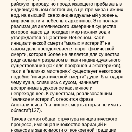
райскую природу, но продолжающего пребывать в
индивидуальном состоянии, в центре мира нижних
вод, на высший, сверхиндивидуальный уровень,
мир вечности и небесных архетипов. Это полная
реализация ангелического измерения существа,
которое навсегда покидает мир нижних вод и
утверждается в Царствии Небесном. Как в
инициатической смерти “малых мистерий” на
самом деле преодолевается порог физической
смерти, которая более не является для существа
радикальным разрывом в ткани индивидуального
существования (как для профанов и экзотериков),
так и в “великих мистериях” существует некоторое
подобие “инициатической смерти” души, благодаря
чему душа, слившись с духом, начинает
воспринимать духовное как личное и
непреходящее. К существам, реализовавшим
“великие мистерии”, относится фраза
Апокалипсиса: “на них же смерть вторая не имать
области”(127).
Такова самая общая структура инициатического
процесса, имеющая множество вариаций и
нюансов в зависимости от конкретной традиции.