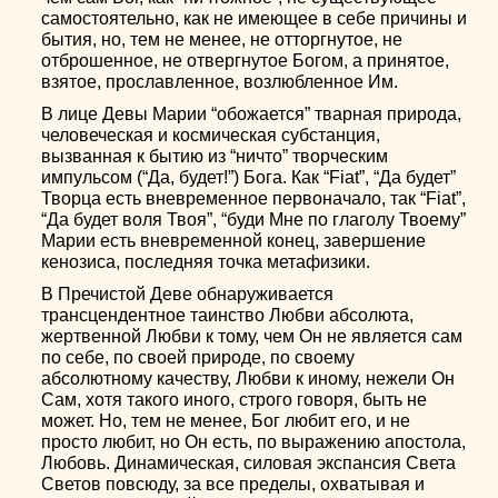
самостоятельно, как не имеющее в себе причины и
бытия, но, тем не менее, не отторгнутое, не
отброшенное, не отвергнутое Богом, а принятое,
взятое, прославленное, возлюбленное Им.
В лице Девы Марии “обожается” тварная природа,
человеческая и космическая субстанция,
вызванная к бытию из “ничто” творческим
импульсом (“Да, будет!”) Бога. Как “Fiat”, “Да будет”
Творца есть вневременное первоначало, так “Fiat”,
“Да будет воля Твоя”, “буди Мне по глаголу Твоему”
Марии есть вневременной конец, завершение
кенозиса, последняя точка метафизики.
В Пречистой Деве обнаруживается
трансцендентное таинство Любви абсолюта,
жертвенной Любви к тому, чем Он не является сам
по себе, по своей природе, по своему
абсолютному качеству, Любви к иному, нежели Он
Сам, хотя такого иного, строго говоря, быть не
может. Но, тем не менее, Бог любит его, и не
просто любит, но Он есть, по выражению апостола,
Любовь. Динамическая, силовая экспансия Света
Светов повсюду, за все пределы, охватывая и