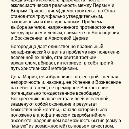
экклесиастическая реальность между Первым и
Вторым Пришествием) домостроительство Отца
становится триумфально утвердительным,
законченным и фиксированным. Проблема
выбора ангелов, напряженного противостояния
между правым и левым, снимается в Воплощении
и Воскресении, в Христовой Церкви.
Богородица дает единственно правильный
метафизический ответ на проблематику появления
вселенной ex nihilo, становится третьим
архангелом, вбирает, интегрирует в себя третий
путь христианской метафизики.
Дева Мария, ее избранничество, ее тройственная
непорочность и, наконец, ее Успение и Вознесение
на небеса в теле, ее премирное Воскресение,
потенциально тождественное всеобщему
Воскресению человечества и всей вселенной,
знаменуют собой окончание и результат
божественной жертвы, начало которой было
положено в апофатическом сверхбытийном
абсолюте, наделившем возможность бытия (самую
“малую” из возможностей) сыновьем качеством.