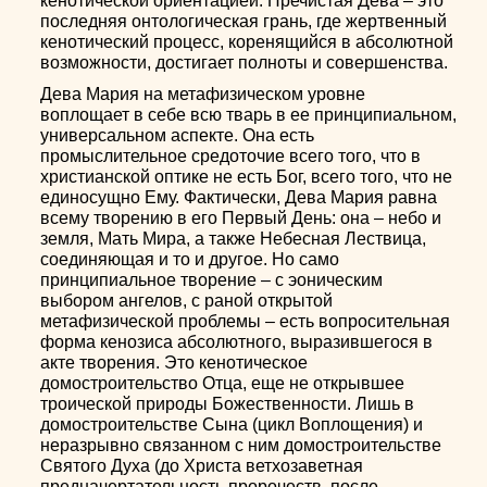
кенотической ориентацией. Пречистая Дева – это
последняя онтологическая грань, где жертвенный
кенотический процесс, коренящийся в абсолютной
возможности, достигает полноты и совершенства.
Дева Мария на метафизическом уровне
воплощает в себе всю тварь в ее принципиальном,
универсальном аспекте. Она есть
промыслительное средоточие всего того, что в
христианской оптике не есть Бог, всего того, что не
единосущно Ему. Фактически, Дева Мария равна
всему творению в его Первый День: она – небо и
земля, Мать Мира, а также Небесная Лествица,
соединяющая и то и другое. Но само
принципиальное творение – с эоническим
выбором ангелов, с раной открытой
метафизической проблемы – есть вопросительная
форма кенозиса абсолютного, выразившегося в
акте творения. Это кенотическое
домостроительство Отца, еще не открывшее
троической природы Божественности. Лишь в
домостроительстве Сына (цикл Воплощения) и
неразрывно связанном с ним домостроительстве
Святого Духа (до Христа ветхозаветная
предначертательность пророчеств, после –