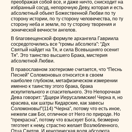
преображая собой все, и даже ничто, снисходит на
избранный сосуд, непорочную Деву, которая и есть
абсолютный объект Божественной Любви по ту
сторону истории, по ту сторону человечества, по ту
сторону неба и земли, по ту сторону творения и
эонической вечности ангелов.
В благовещенской формуле архангела Гавриила
сосредоточились все “громы абсолюта”: “Дух
Святый найдет на Тя, и сила Всевышняго осенит
Тя”. Это таинство высшего Брака, мистерия
абсолютной Любви.
В православном эзотеризме считается, что “Песнь
Песней” Соломоновых относится в своем
наиболее глубоком, метафизическом измерении
именно к таинству этого брака, брака
искупительного и спасительного. Это Непорочная
Дева говорит: “Дщери Иерусалимские! Черна я, но
красива, как шатры Кидарские, как завесы
Соломоновы!”(114) “Черна”, потому что есть иное,
нежели сам Бог, отличное от Него по природе. Но
“прекрасна”, потому что взыскует Бога, безмерно
тяготеет к нему, страстно желает Возлюбленного,
Отца Светов. И кенотическая воля абсолюта