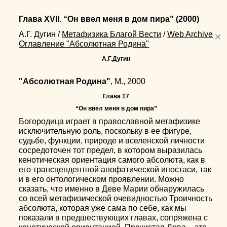
Глава XVII. “Он ввел меня в дом пира”
(2000)
А.Г. Дугин
/
Метафизика Благой Вести
/
Web Archive
×
Оглавление "Абсолютная Родина"
А.Г.Дугин
"Абсолютная Родина"
, М., 2000
Глава 17
“Он ввел меня в дом пира”
Богородица играет в православной метафизике
исключительную роль, поскольку в ее фигуре,
судьбе, функции, природе и вселенской личности
сосредоточен тот предел, в котором выразилась
кенотическая ориентация самого абсолюта, как в
его трансцендентной апофатической ипостаси, так
и в его онтологическом проявлении. Можно
сказать, что именно в Деве Марии обнаружилась
со всей метафизической очевидностью Троичность
абсолюта, которая уже сама по себе, как мы
показали в предшествующих главах, сопряжена с