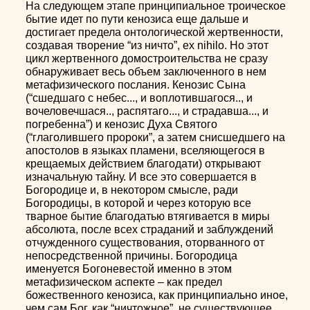
На следующем этапе принципиальное троическое
бытие идет по пути кенозиса еще дальше и
достигает предела онтологической жертвенности,
создавая творение “из ничто”, ex nihilo. Но этот
цикл жертвенного домостроительства не сразу
обнаруживает весь объем заключенного в нем
метафизического послания. Кенозис Сына
(“сшедшаго с небес..., и воплотившагося.., и
вочеловечшася.., распятаго..., и страдавша..., и
погребенна”) и кенозис Духа Святого
(“глаголившего пророки”, а затем снисшедшего на
апостолов в языках пламени, вселяющегося в
крещаемых действием благодати) открывают
изначальную тайну. И все это совершается в
Богородице и, в некотором смысле, ради
Богородицы, в которой и через которую все
тварное бытие благодатью втягивается в миры
абсолюта, после всех страданий и заблуждений
отчужденного существования, оторванного от
непосредственной причины. Богородица
именуется Богоневестой именно в этом
метафизическом аспекте – как предел
божественного кенозиса, как принципиально иное,
чем сам Бог, как “ничтожное”, не существующее