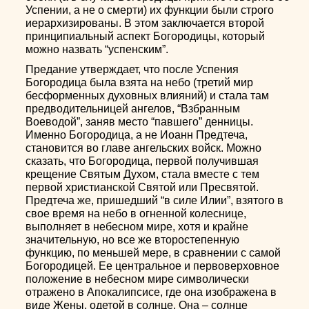
Успении, а не о смерти) их функции были строго
иерархизированы. В этом заключается второй
принципиальный аспект Богородицы, который
можно назвать “успенским”.
Предание утверждает, что после Успения
Богородица была взята на небо (третий мир
бесформенных духовных влияний) и стала там
предводительницей ангелов, “Взбранным
Воеводой”, заняв место “павшего” денницы.
Именно Богородица, а не Иоанн Предтеча,
становится во главе ангельских войск. Можно
сказать, что Богородица, первой получившая
крещение Святым Духом, стала вместе с тем
первой христианской Святой или Пресвятой.
Предтеча же, пришедший “в силе Илии”, взятого в
свое время на небо в огненной колеснице,
выполняет в небесном мире, хотя и крайне
значительную, но все же второстепенную
функцию, по меньшей мере, в сравнении с самой
Богородицей. Ее центральное и первоверховное
положение в небесном мире символически
отражено в Апокалипсисе, где она изображена в
виде Жены, одетой в солнце. Она – солнце