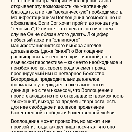
естественной траектории. Воплощение Сына
открывает эту возможность как жертвенную
благодать, а не как “механическую” необходимость.
Манифестационизм Воплощения возможен, но не
обязателен. Если Бог хочет пройти до конца путь
“кенозиса”, Он может это сделать, но ни в коем
случае Он не обязан этого делать. Люцифер,
небесный архетип “эллинского”
манифестационистского выбора ангелов,
догадываясь (даже “зная!”) о Воплощении,
расшифровывает его не в христианской, но в
языческой перспективе – как нечто необходимое и
неизбежное, как своего рода элемент рока,
проецируемый им на нетварное Божество.
Богородица, предводительница ангелов,
формально утверждает то же самое, что и
денница, но с тем нюансом, что Воплощение и
проистекающая из него открывшаяся возможность
“обожения”, выхода за пределы тварности, есть
для нее свободное и волевое проявление
божественной свободы и божественной любви.
Воплощение может произойти, но может и не
произойти, тогда как денница посчитал, что оно