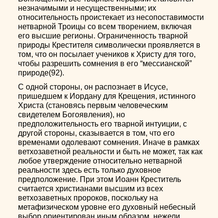
незначимыми и несущественными; их
относительность проистекает из несопоставимости
нетварной Троицы со всем творением, включая
его высшие регионы. Ограниченность тварной
природы Крестителя символически проявляется в
том, что он посылает учеников к Христу для того,
чтобы разрешить сомнения в его “мессианской”
природе(92).
С одной стороны, он распознает в Исусе,
пришедшем к Иордану для Крещения, истинного
Христа (становясь первым человеческим
свидетелем Богоявления), но
предположительность его тварной интуиции, с
другой стороны, сказывается в том, что его
временами одолевают сомнения. Иначе в рамках
ветхозаветной реальности и быть не может, так как
любое утверждение относительно нетварной
реальности здесь есть только духовное
предположение. При этом Иоанн Креститель
считается христианами высшим из всех
ветхозаветных пророков, поскольку на
метафизическом уровне его духовный небесный
выбор ориентирован иным образом, нежели