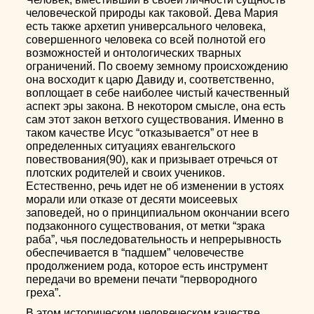
человеческой природы как таковой. Дева Мария
есть также архетип универсального человека,
совершенного человека со всей полнотой его
возможностей и онтологических тварных
ограничений. По своему земному происхождению
она восходит к царю Давиду и, соответственно,
воплощает в себе наиболее чистый качественный
аспект эры закона. В некотором смысле, она есть
сам этот закон ветхого существования. Именно в
таком качестве Исус “отказывается” от нее в
определенных ситуациях евангельского
повествования(90), как и призывает отречься от
плотских родителей и своих учеников.
Естественно, речь идет не об изменении в устоях
морали или отказе от десяти моисеевых
заповедей, но о принципиальном окончании всего
подзаконного существования, от метки “зрака
раба”, чья последовательность и непрерывность
обеспечивается в “падшем” человечестве
продолжением рода, которое есть инструмент
передачи во времени печати “первородного
греха”.
В этом историческом человеческом качестве