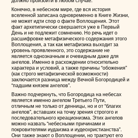
должно произойти в любом случае.
Конечно, в небесном мире, где вся история
вселенной записана одновременно в Книге Жизни,
не может идти спор о факте Воплощения. Этот
факт архетипически свершается уже в Первый
День и не подлежит сомнению. Но речь идет о
расшифровке метафизического содержания этого
Воплощения, а так как метафизика выходит за
уровень проявленного, это содержание не
является однозначным и очевидным даже для
ангелов. Именно в расхождении относительно
характера и условий, а также причины “обожения”
(как строго метафизической возможности)
заключается разница между Вечной Богородицей и
“падшим князем ангелов”.
Важно подчеркнуть, что Богородица на небесах
является именно ангелом Третьего Пути,
отличным не только от денницы, но и от “благих
ангелов”, вставших на точку зрения строгого и
последовательного креационизма. Этих ангелов
можно назвать “небесными причинами и
покровителями иудаизма и иудеохристианства”.
Они также знают о Воплощении, но трактуют его