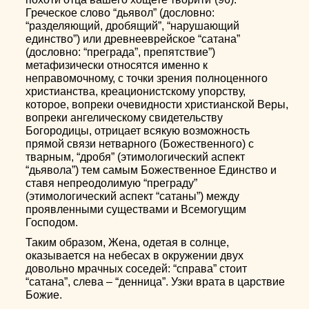
Греческое слово “дьявол” (дословно:
“разделяющий, дробящий”, “нарушающий
единство”) или древнееврейское “сатана”
(дословно: “преграда”, препятствие”)
метафизически относятся именно к
неправомочному, с точки зрения полноценного
христианства, креационистскому упорству,
которое, вопреки очевидности христианской Веры,
вопреки ангелическому свидетельству
Богородицы, отрицает всякую возможность
прямой связи нетварного (Божественного) с
тварным, “дробя” (этимологический аспект
“дьявола”) тем самым Божественное Единство и
ставя непреодолимую “преграду”
(этимологический аспект “сатаны”) между
проявленными существами и Всемогущим
Господом.
Таким образом, Жена, одетая в солнце,
оказывается на небесах в окружении двух
довольно мрачных соседей: “справа” стоит
“сатана”, слева – “денница”. Узки врата в царствие
Божие.