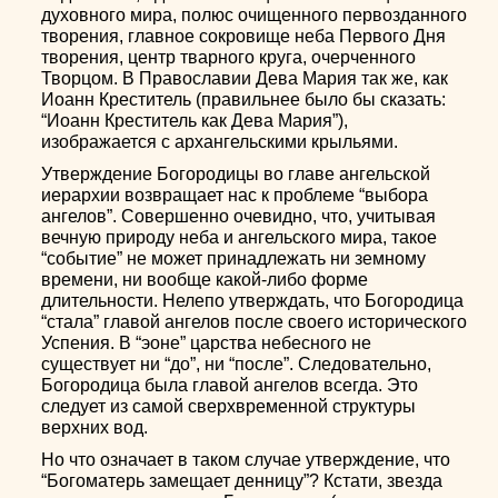
духовного мира, полюс очищенного первозданного
творения, главное сокровище неба Первого Дня
творения, центр тварного круга, очерченного
Творцом. В Православии Дева Мария так же, как
Иоанн Креститель (правильнее было бы сказать:
“Иоанн Креститель как Дева Мария”),
изображается с архангельскими крыльями.
Утверждение Богородицы во главе ангельской
иерархии возвращает нас к проблеме “выбора
ангелов”. Совершенно очевидно, что, учитывая
вечную природу неба и ангельского мира, такое
“событие” не может принадлежать ни земному
времени, ни вообще какой-либо форме
длительности. Нелепо утверждать, что Богородица
“стала” главой ангелов после своего исторического
Успения. В “эоне” царства небесного не
существует ни “до”, ни “после”. Следовательно,
Богородица была главой ангелов всегда. Это
следует из самой сверхвременной структуры
верхних вод.
Но что означает в таком случае утверждение, что
“Богоматерь замещает денницу”? Кстати, звезда