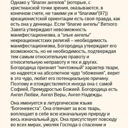
Однако у “благих ангелов” (которые, с
христианской точки зрения, оказываются, в
конечном счете, не такими уж и “благими”(97))
креационистской ориентации есть своя правда, как
есть она у денницы. Если “благие ангелы” Ветхого
Завета утверждают невозможность
манифестационизма, а “злые ангелы”
некреационистских религий – необходимость
манифестационизма, Богородица утверждает его
возможность, но не необходимость, подтверждая
тем самым относительную правоту и
относительную неправоту и тех и других.
Богородица признает “ничтожный” характер твари,
но надеется на абсолютное чудо “обожения”, верит
в это чудо, любит его потенциальную причину.
Поэтому и отождествляется иногда она с самой
Софией, Премудростью Божией. Богородица есть
Ангел Любви, Ангел Веры, Ангел Надежды.
Она именуется в литургическом языке
“Богоневеста”. Она отвечает за всю тварь,
воплощает в себе всю изначальную природу и
весь изначальный дух. Она присутствует повсюду
во всех мирах, умоляя Господа о спасении и