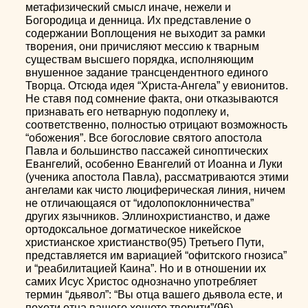
метафизический смысл иначе, нежели и
Богородица и денница. Их представление о
содержании Воплощения не выходит за рамки
творения, они причисляют мессию к тварным
существам высшего порядка, исполняющим
внушенное задание трансцендентного единого
Творца. Отсюда идея “Христа-Ангела” у евионитов.
Не ставя под сомнение факта, они отказываются
признавать его нетварную подоплеку и,
соответственно, полностью отрицают возможность
“обожения”. Все богословие святого апостола
Павла и большинство пассажей синоптических
Евангелий, особенно Евангелий от Иоанна и Луки
(ученика апостола Павла), рассматриваются этими
ангелами как чисто люциферическая линия, ничем
не отличающаяся от “идолопоклонничества”
других язычников. Эллинохристианство, и даже
ортодоксальное догматическое никейское
христианское христианство(95) Третьего Пути,
представляется им вариацией “офитского гнозиса”
и “реабилитацией Каина”. Но и в отношении их
самих Исус Христос однозначно употребляет
термин “дьявол”: “Вы отца вашего дьявола есте, и
похоти отца вашего хощете творити”(96).