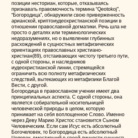
позиции несториан, которые, отказываясь
признавать правомочность термина “Qeotokoj”,
“Богородица”, обнаружили свою приверженность
арианской, криптоиудеохристианской позиции в
отношении православной догматики. Речь шла не
просто о деталях или терминологических
недоразумениях, но о выявлении глубинных
расхождений в сущностных метафизических
ориентациях православных христиано-
христиан(89), отстаивающих чистоту третьего пути,
с одной стороны, и наследников
иудеохристианской линии, стремящейся
ограничить всю полноту метафизических
следствий, вытекающих из метафизики Благой
Вести, с другой.
Богородица в православном учении имеет два
принципиальных аспекта. С одной стороны, она
является собирательной носительницей
человеческой природы в целом, которую
принимает на себя воплощенное Слово. Именно
через Деву Марию Христос становится Сыном
Человеческим. Если сам Исус есть абсолютный
Богочеловек, то Богородица есть абсолютный
Человек, вместивший в своей личности сущность