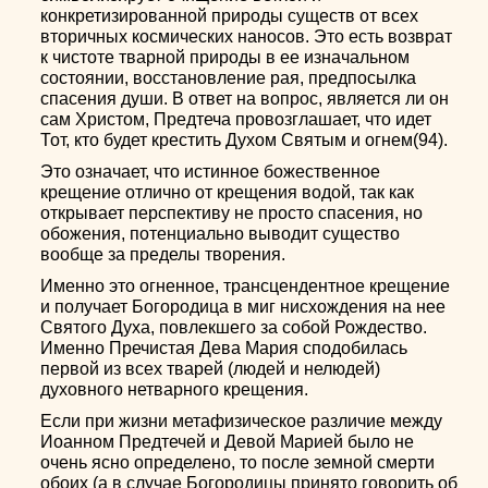
конкретизированной природы существ от всех
вторичных космических наносов. Это есть возврат
к чистоте тварной природы в ее изначальном
состоянии, восстановление рая, предпосылка
спасения души. В ответ на вопрос, является ли он
сам Христом, Предтеча провозглашает, что идет
Тот, кто будет крестить Духом Святым и огнем(94).
Это означает, что истинное божественное
крещение отлично от крещения водой, так как
открывает перспективу не просто спасения, но
обожения, потенциально выводит существо
вообще за пределы творения.
Именно это огненное, трансцендентное крещение
и получает Богородица в миг нисхождения на нее
Святого Духа, повлекшего за собой Рождество.
Именно Пречистая Дева Мария сподобилась
первой из всех тварей (людей и нелюдей)
духовного нетварного крещения.
Если при жизни метафизическое различие между
Иоанном Предтечей и Девой Марией было не
очень ясно определено, то после земной смерти
обоих (а в случае Богородицы принято говорить об