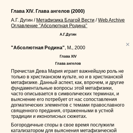
Глава XIV. Глава ангелов
(2000)
А.Г. Дугин
/
Метафизика Благой Вести
/
Web Archive
Оглавление "Абсолютная Родина"
А.Г.Дугин
×
"Абсолютная Родина"
, М., 2000
Глава XIV
Глава ангелов
Пречистая Дева Мария играет важнейшую роль не
только в христианском культе, но и в христианской
метафизике. Данный аспект, как, впрочем, и другие
фундаментальные вопросы этой метафизики,
часто описывается в символических терминах, и
выяснение его потребует от нас сопоставления
догматических элементов с темами православного
священного предания, отраженными в устной
традиции и иконописных сюжетах.
Богородичные споры в свое время послужили
катализатором для выяснения метафизической