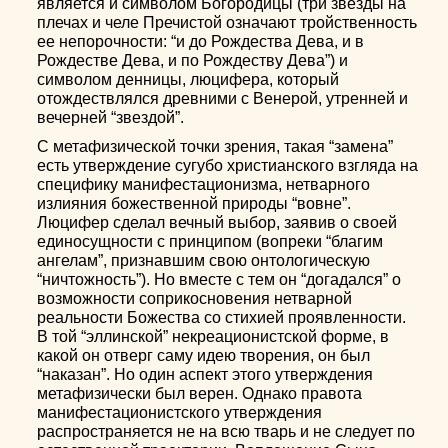
является и символом Богородицы (три звезды на
плечах и челе Пречистой означают тройственность
ее непорочности: “и до Рождества Дева, и в
Рождестве Дева, и по Рождеству Дева”) и
символом денницы, люцифера, который
отождествлялся древними с Венерой, утренней и
вечерней “звездой”.
С метафизической точки зрения, такая “замена”
есть утверждение сугубо христианского взгляда на
специфику манифестационизма, нетварного
излияния божественной природы “вовне”.
Люцифер сделал вечный выбор, заявив о своей
единосущности с принципом (вопреки “благим
ангелам”, признавшим свою онтологическую
“ничтожность”). Но вместе с тем он “догадался” о
возможности соприкосновения нетварной
реальности Божества со стихией проявленности.
В той “эллинской” некреационистской форме, в
какой он отверг саму идею творения, он был
“наказан”. Но один аспект этого утверждения
метафизически был верен. Однако правота
манифестационистского утверждения
распространяется не на всю тварь и не следует по