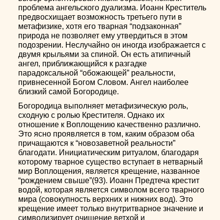
проблема ангельского дуализма. Иоанн Креститель
предвосхищает возможность третьего пути в
метафизике, хотя его тварная “подзаконная”
природа не позволяет ему утвердиться в этом
подозрении. Неслучайно он иногда изображается с
двумя крыльями за спиной. Он есть атипичный
ангел, приближающийся к разгадке
парадоксальной “обожающей” реальности,
привнесенной Богом Словом. Ангел наиболее
близкий самой Богородице.
Богородица выполняет метафизическую роль,
сходную с ролью Крестителя. Однако их
отношение к Воплощению качественно различно.
Это ясно проявляется в том, каким образом оба
причащаются к “новозаветной реальности”
благодати. Инициатическим ритуалом, благодаря
которому тварное существо вступает в нетварный
мир Воплощения, является крещение, названное
“рождением свыше”(93). Иоанн Предтеча крестит
водой, которая является символом всего тварного
мира (совокупность верхних и нижних вод). Это
крещение имеет только внутритварное значение и
символизирует очищение ветхой и