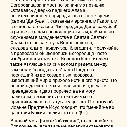
Богородица занимает пограничную позицию.
Оставаясь дщерью падшего Адама,
носительницей его природы, она в то же время
(своим “Да будет!”, сказанным архангелу Гавриилу
в ответ на его слова: “Богородице, Дево, радуйся!”,
а ранее – своим провиденциальным, избранным
служением в младенчестве в Святая Святых
Храма) открывает путь Воплощению и,
следовательно, началу эры благодати. Неслучайно
в православной иконописи Богородица часто
изображается вместе с Иоанном Крестителем,
также являющимся символом предела между
законом и благодатью. Иоанн Предтеча –
последний из ветхозаветных пророков,
известивший мир о приходе истинного Христа. Но
он принадлежит ветхой реальности, где даже
праведность и дар пророчества не могут
радикально изменить онтологического
принципиального статуса существа. Поэтому об
Иоанне Предтече Исус говорит, что “мений же во
царствии Божии, болий его есть”(91).
В новой метафизике “обожения”, открывшейся в
Воплощении, все тварные иерархии становятся