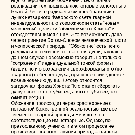
идет о перспективе “обожения”, т.е. о полной
реализации тех предпосылок, которые заложены в
Благой Вести, о радикальном преображении в
лучах нетварного Фаворского света тварной
индивидуальности, о возможности стать “новым
человеком”, целиком “облекшимся в Христа” и
отождествившимся с ним. Эта возможность дана
через принятие Богом-Словом человеческой плоти
и человеческой природы. “Обожение” есть нечто
радикально отличное от спасения души, так как в
данном случае невозможно говорить не только о
“сохранении” индивидуальной тонкой формы
(души), но и о сохранении сверхформального (но
тварного) небесного духа, причинно приведшего к
возникновению души. К этому относится
загадочная фраза Христа: “Кто станет сберегать
душу свою, тот погубит ее; а кто погубит ее, тот
оживит ее”(86).
Обожение происходит через срастворение с
нетварной божественной реальностью, где все
элементы тварной природы меняются на
соответствующие им нетварные. Однако, по
православному учению, и в этом процессе не
происходит полного слияния природ – тварной