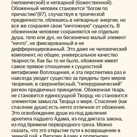
(человеческой) и нетварной (божественной).
Обоженный человек становится “богом по
причастию”(87), соучаствуя в троической
предвечности, облекаясь в нетварные энергии, но
все же сохраняя свою “ничтожную” сущность. В
обоженном человеке сохраняются не отдельно
душа, тело или дух, но бесконечно малый элемент
“ничто”, не фиксированный и не
дифференцированный. Это даже не человеческий
компонент, но общее, универсальное качество
тварности. Как бы то ни было, обожение имеет
самое прямое отношение к сущностной
метафизике Воплощения, и эта перспектива раз и
навсегда уводит существо за пределы трех миров
творения, в сверхнебесный, “гиперуранический”
регион предвечных принципов. Обоженная тварь
не становится единосущной Творцу, но становится
элементом замысла Творца о мире. Спасение (как
спасение души) есть нечто отличное от обожения.
Это освобождение души из-под давления
архетипа падшего Адама, из-под диктата закона,
из-под бремени первородного греха. Можно
сказать, что это открытие пути к возвращению в
земной рай, к Ветхому Адаму, к полярному