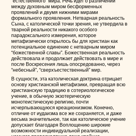
“естественного” мира. Речь идет о различении
между духовным миром бесформенных
проявлений и двумя нижними мирами
формального проявления. Нетварная реальность
Сына, с католической точки зрения, не утвердила в
тварной реальности никакого особого
парадоксального измерения, которое
метафизически открылось бы для христиан как
потенциальное единение с нетварным миром
“божественной славы”. Божественная реальность
действовала и продолжает действовать в мире и
после Воскресения лишь опосредованно, через
“небесный”, “сверхъестественный” мир.
В сущности, эта католическая доктрина отрицает
основу христианской метафизики, превращая всю
христианскую традицию в сотериологическое
учение, в обычную экзотерическую
монотеистическую религию, почти
исчерпывающуюся креационизмом. Конечно,
отличие от иудаизма все же сохраняется, и даже
весьма значительное, так как католическое учение
допускает благодаря Воплощению широкие
возможности индивидуальной реализации,