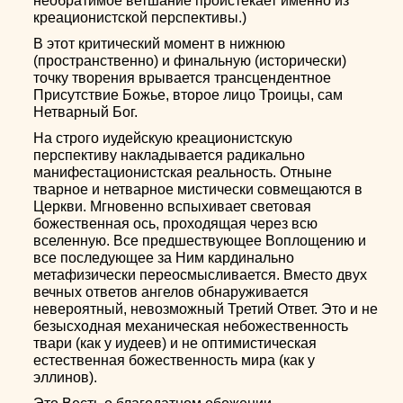
необратимое ветшание проистекает именно из
креационистской перспективы.)
В этот критический момент в нижнюю
(пространственно) и финальную (исторически)
точку творения врывается трансцендентное
Присутствие Божье, второе лицо Троицы, сам
Нетварный Бог.
На строго иудейскую креационистскую
перспективу накладывается радикально
манифестационистская реальность. Отныне
тварное и нетварное мистически совмещаются в
Церкви. Мгновенно вспыхивает световая
божественная ось, проходящая через всю
вселенную. Все предшествующее Воплощению и
все последующее за Ним кардинально
метафизически переосмысливается. Вместо двух
вечных ответов ангелов обнаруживается
невероятный, невозможный Третий Ответ. Это и не
безысходная механическая небожественность
твари (как у иудеев) и не оптимистическая
естественная божественность мира (как у
эллинов).