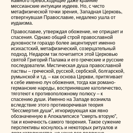
намного превосходящие даже крайние
мессианские интуиции иудеев. Но, с чисто
метафизической точки зрения, Западная Церковь,
отвергнувшая Православие, недалеко ушла от
иудаизма.
Православие, утверждая обожение, не отрицает и
спасения. Однако общий строй православной
духовности гораздо более акцентирует именно
исихастский, метафизический, созерцательный
подход. Недаром так почитается этой Церковью
святой Григорий Палама и его греческие и русские
последователи. Мистическая душа православной
паствы – греческой, русской, сербской, болгарской,
румынской и т.д. – как основа Церкви, притягивает
к себе именно луч обожения, тогда как романо-
германские народы, воспринявшие католичество,
тяготеют к противоположному полюсу – к
спасению души. Именно на Западе возникла
вследствие этого противоречивая теория
“бессмертия души”, игнорирующая как явно
обозначенную в Апокалипсисе “смерть вторую”,
так и конечность самого творения. Такое сужение
перспективы коснулось и некоторых ритуалов и