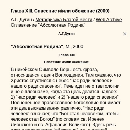
Глава XIII. Спасение и/или обожение
(2000)
А.Г. Дугин
/
Метафизика Благой Вести
/
Web Archive
Оглавление "Абсолютная Родина"
×
А.Г.Дугин
"Абсолютная Родина"
, М., 2000
Глава XIII
Спасение и/или обожение
В никейском Символе Веры есть фраза,
относящаяся к цели Воплощения. Там сказано, что
Христос спустился с небес “нас ради человек и
нашего ради спасения”. Речь идет не о тавтологии
и не о плеоназме, когда эта цель делится надвое:
1) “нас ради человек” и 2) “нашего ради спасения”.
Полноценное православное богословие понимает
эти два высказывания различно. “Нас ради
человек” означает, что “Бог стал человеком, чтобы
человек стал Богом” (по словам св. Иренея
Лионского и св. Афанасия Великого). Здесь речь