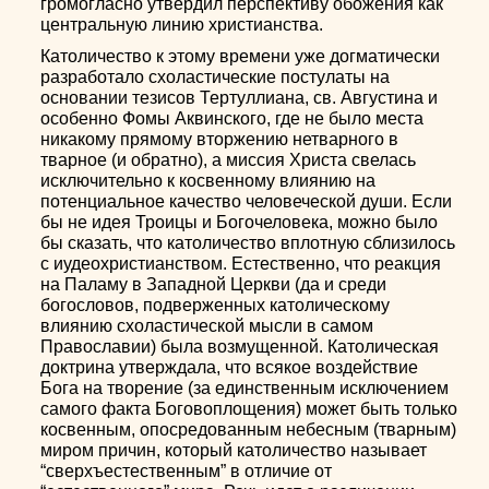
громогласно утвердил перспективу обожения как
центральную линию христианства.
Католичество к этому времени уже догматически
разработало схоластические постулаты на
основании тезисов Тертуллиана, св. Августина и
особенно Фомы Аквинского, где не было места
никакому прямому вторжению нетварного в
тварное (и обратно), а миссия Христа свелась
исключительно к косвенному влиянию на
потенциальное качество человеческой души. Если
бы не идея Троицы и Богочеловека, можно было
бы сказать, что католичество вплотную сблизилось
с иудеохристианством. Естественно, что реакция
на Паламу в Западной Церкви (да и среди
богословов, подверженных католическому
влиянию схоластической мысли в самом
Православии) была возмущенной. Католическая
доктрина утверждала, что всякое воздействие
Бога на творение (за единственным исключением
самого факта Боговоплощения) может быть только
косвенным, опосредованным небесным (тварным)
миром причин, который католичество называет
“сверхъестественным” в отличие от