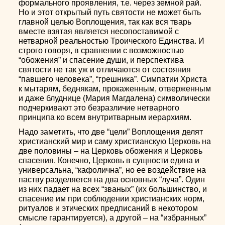
формального проявления, т.е. через земной рай.
Но и этот открытый путь святости не может быть
главной целью Воплощения, так как вся тварь
вместе взятая является несопоставимой с
нетварной реальностью Троического Единства. И
строго говоря, в сравнении с возможностью
“обожения” и спасение души, и перспектива
святости не так уж и отличаются от состояния
“павшего человека”, “грешника”. Симпатии Христа
к мытарям, беднякам, прокаженным, отверженным
и даже блуднице (Мария Магдалена) символически
подчеркивают это безразличие нетварного
принципа ко всем внутритварным иерархиям.
Надо заметить, что две “цели” Воплощения делят
христианский мир и саму христианскую Церковь на
две половины – на Церковь обожения и Церковь
спасения. Конечно, Церковь в сущности едина и
универсальна, “кафолична”, но ее воздействие на
паству разделяется на два основных “луча”. Один
из них падает на всех “званых” (их большинство, и
спасение им при соблюдении христианских норм,
ритуалов и этических предписаний в некотором
смысле гарантируется), а другой – на “избранных”