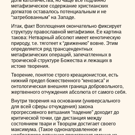
догм католичества, но чаще все подлинно
метафизическое содержание христианских
догматов оставалось потенциальным и не
“затребованным” на Западе.
Итак, факт Воплощения окончательно фиксирует
структуру православной метафизики. Ее картина
такова: Нетварный абсолют имеет кенотическую
природу, т.е. тяготеет к “движению” вовне. Этим
определяется ряд трансцендентных
метафизических операций, запечатленных в
троической структуре Божества и лежащих в
истоке творения.
Творение, понятое строго креационистски, есть
нижний предел божественного “кенозиса” и
онтологическая внешняя граница добровольного,
жертвенного отчуждения абсолюта от самого себя.
Внутри творения на основании (универсального
для всей сферы отчуждения) закона
прогрессивного ветшания “падение” доходит до
критической точки, где дистанция между
состоянием твари и Творцом достигает своего
максимума. (Такое однонаправленное и