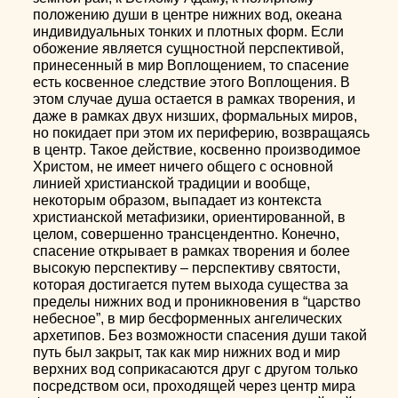
положению души в центре нижних вод, океана
индивидуальных тонких и плотных форм. Если
обожение является сущностной перспективой,
принесенный в мир Воплощением, то спасение
есть косвенное следствие этого Воплощения. В
этом случае душа остается в рамках творения, и
даже в рамках двух низших, формальных миров,
но покидает при этом их периферию, возвращаясь
в центр. Такое действие, косвенно производимое
Христом, не имеет ничего общего с основной
линией христианской традиции и вообще,
некоторым образом, выпадает из контекста
христианской метафизики, ориентированной, в
целом, совершенно трансцендентно. Конечно,
спасение открывает в рамках творения и более
высокую перспективу – перспективу святости,
которая достигается путем выхода существа за
пределы нижних вод и проникновения в “царство
небесное”, в мир бесформенных ангелических
архетипов. Без возможности спасения души такой
путь был закрыт, так как мир нижних вод и мир
верхних вод соприкасаются друг с другом только
посредством оси, проходящей через центр мира