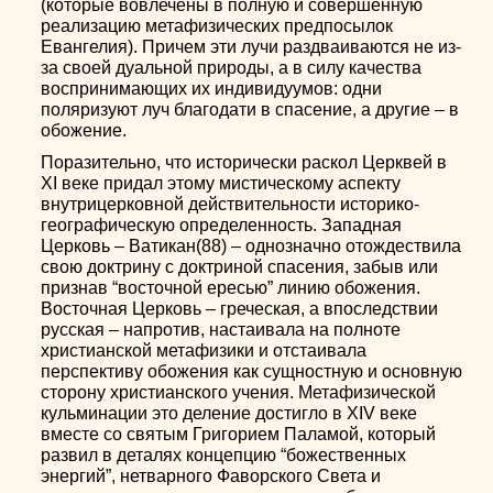
(которые вовлечены в полную и совершенную
реализацию метафизических предпосылок
Евангелия). Причем эти лучи раздваиваются не из-
за своей дуальной природы, а в силу качества
воспринимающих их индивидуумов: одни
поляризуют луч благодати в спасение, а другие – в
обожение.
Поразительно, что исторически раскол Церквей в
XI веке придал этому мистическому аспекту
внутрицерковной действительности историко-
географическую определенность. Западная
Церковь – Ватикан(88) – однозначно отождествила
свою доктрину с доктриной спасения, забыв или
признав “восточной ересью” линию обожения.
Восточная Церковь – греческая, а впоследствии
русская – напротив, настаивала на полноте
христианской метафизики и отстаивала
перспективу обожения как сущностную и основную
сторону христианского учения. Метафизической
кульминации это деление достигло в XIV веке
вместе со святым Григорием Паламой, который
развил в деталях концепцию “божественных
энергий”, нетварного Фаворского Света и