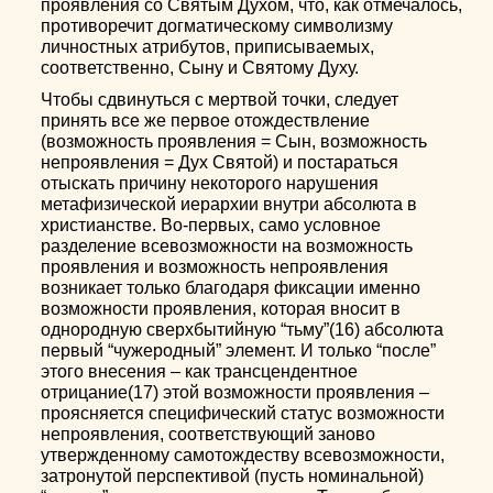
проявления со Святым Духом, что, как отмечалось,
противоречит догматическому символизму
личностных атрибутов, приписываемых,
соответственно, Сыну и Святому Духу.
Чтобы сдвинуться с мертвой точки, следует
принять все же первое отождествление
(возможность проявления = Сын, возможность
непроявления = Дух Святой) и постараться
отыскать причину некоторого нарушения
метафизической иерархии внутри абсолюта в
христианстве. Во-первых, само условное
разделение всевозможности на возможность
проявления и возможность непроявления
возникает только благодаря фиксации именно
возможности проявления, которая вносит в
однородную сверхбытийную “тьму”(16) абсолюта
первый “чужеродный” элемент. И только “после”
этого внесения – как трансцендентное
отрицание(17) этой возможности проявления –
проясняется специфический статус возможности
непроявления, соответствующий заново
утвержденному самотождеству всевозможности,
затронутой перспективой (пусть номинальной)