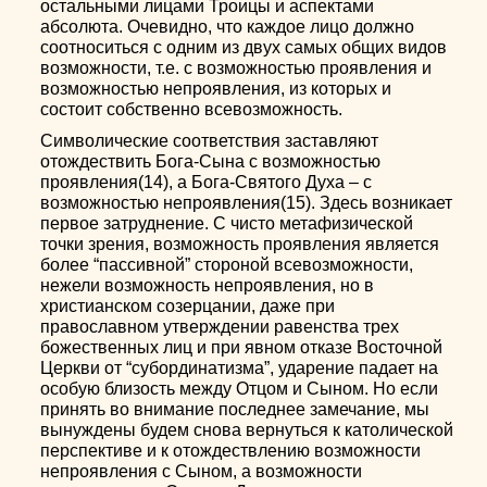
остальными лицами Троицы и аспектами
абсолюта. Очевидно, что каждое лицо должно
соотноситься с одним из двух самых общих видов
возможности, т.е. с возможностью проявления и
возможностью непроявления, из которых и
состоит собственно всевозможность.
Символические соответствия заставляют
отождествить Бога-Сына с возможностью
проявления(14), а Бога-Святого Духа – с
возможностью непроявления(15). Здесь возникает
первое затруднение. С чисто метафизической
точки зрения, возможность проявления является
более “пассивной” стороной всевозможности,
нежели возможность непроявления, но в
христианском созерцании, даже при
православном утверждении равенства трех
божественных лиц и при явном отказе Восточной
Церкви от “субординатизма”, ударение падает на
особую близость между Отцом и Сыном. Но если
принять во внимание последнее замечание, мы
вынуждены будем снова вернуться к католической
перспективе и к отождествлению возможности
непроявления с Сыном, а возможности