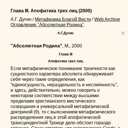
Глава III. Апофатика трех лиц
(2000)
А.Г. Дугин
/
Метафизика Благой Вести
/
Web Archive
Оглавление "Абсолютная Родина"
×
А.Г.Дугин
"Абсолютная Родина"
, М., 2000
Глава III
Апофатика трех лиц
Если метафизическое понимание троичности как
сущностного характера абсолюта обнаруживает
себя через такие определения, как
“единосущность, нераздельность и неслиянность”,
и здесь, действительно, можно говорить о
некотором соответствии между высшими
пределами христианского мистического
созерцания и универсальной метафизической
доктриной (9), то с выяснением метафизического
распределения лиц в этой апофатической
трансцендентной Троице дело обстоит гораздо