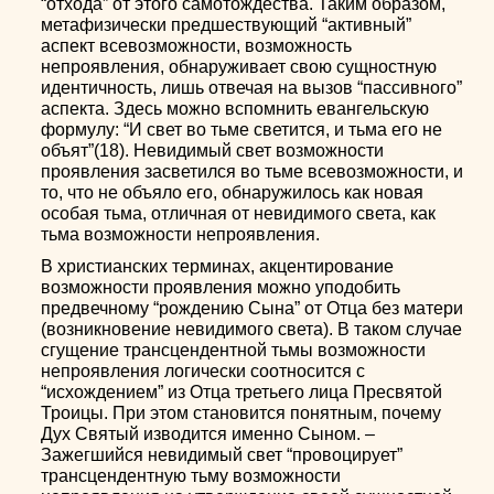
“отхода” от этого самотождества. Таким образом,
метафизически предшествующий “активный”
аспект всевозможности, возможность
непроявления, обнаруживает свою сущностную
идентичность, лишь отвечая на вызов “пассивного”
аспекта. Здесь можно вспомнить евангельскую
формулу: “И свет во тьме светится, и тьма его не
объят”(18). Невидимый свет возможности
проявления засветился во тьме всевозможности, и
то, что не объяло его, обнаружилось как новая
особая тьма, отличная от невидимого света, как
тьма возможности непроявления.
В христианских терминах, акцентирование
возможности проявления можно уподобить
предвечному “рождению Сына” от Отца без матери
(возникновение невидимого света). В таком случае
сгущение трансцендентной тьмы возможности
непроявления логически соотносится с
“исхождением” из Отца третьего лица Пресвятой
Троицы. При этом становится понятным, почему
Дух Святый изводится именно Сыном. –
Зажегшийся невидимый свет “провоцирует”
трансцендентную тьму возможности