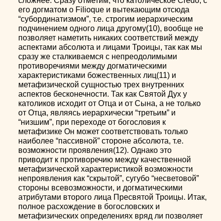
сложнее. Сразу отметим, что католическое Credo, с
его догматом о Filioque и вытекающим отсюда
“субординатизмом”, т.е. строгим иерархическим
подчинением одного лица другому(10), вообще не
позволяет наметить никаких соответствий между
аспектами абсолюта и лицами Троицы, так как мы
сразу же сталкиваемся с непреодолимыми
противоречиями между догматическими
характеристиками божественных лиц(11) и
метафизической сущностью трех внутренних
аспектов бесконечности. Так как Святой Дух у
католиков исходит от Отца и от Сына, а не только
от Отца, являясь иерархически “третьим” и
“низшим”, при переходе от богословия к
метафизике Он может соответствовать только
наиболее “пассивной” стороне абсолюта, т.е.
возможности проявления(12). Однако это
приводит к противоречию между качественной
метафизической характеристикой возможности
непроявления как “скрытой”, сугубо “несветовой”
стороны всевозможности, и догматическими
атрибутами второго лица Пресвятой Троицы. Итак,
полное расхождение в богословских и
метафизических определениях вряд ли позволяет