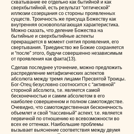
схватывание ее отдельно как бытийной и как
сверхбытийной, есть результат “оптической”
иллюзии созерцания со стороны проявленных
существ. Троичность же присуща Божеству как
внутренняя основополагающая характеристика.
Можно сказать, что деление Божества на
бытийные и сверхбытийные аспекты
прекращается в момент снятия проявления, его
свертывания. Триединство же Божие сохраняется
и “после” этого, будучи совершенно независимым
от проявления как факта(13).
Сделав последнее уточнение, можно предложить
распределение метафизических аспектов
абсолюта между тремя лицами Пресвятой Троицы.
Бог-Отец безусловно соотносится с “активной”
стороной абсолюта, т.е. является самой
бесконечностью и самим абсолютом в его
наиболее совершенном и полном самотождестве.
Очевидно, что самотождественная бесконечность
объемлет и свой “пассивный” аспект, т.е. является
первичной по отношению ко всевозможности во
всех ее оттенках. Наибольшие проблемы
вызывает выяснение соответствия между двумя