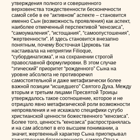
утверждения полного и совершенного
верховенства тождественности бесконечности
самой себе в ее “активном” аспекте – становится
именно Сын (возможность проявления) как аспект,
наиболее отмеченный перспективой “кенозиса”,
“самоумаления”, “истощания”, “самоопустошения”,
“жертвенности”. И здесь становится внезапно
понятным, почему Восточная Церковь так
настаивала на неприятии Filioque,
“субординатизма”, и на сохранении строгой
православной формулировки. В этом случае
“этический” приоритет “рожденного” Сына на
уровне абсолюта не противоречил
самостоятельной и даже метафизически более
важной позиции “исшедшего” Святого Духа. Между
вторым и третьим лицами Пресвятой Троицы
утверждалось такое соотношение, которое и не
отрицало явно метафизической роли возможности
непроявления и не искажало специфики сугубо
христианской ценности божественного “кенозиса”.
Более того, ценность “кенозиса” распространялась
и на сам абсолют в его высшем понимании, а
значит, жертвенный характер Сына приоткрывал
таинственную благосклонность самого Отца к