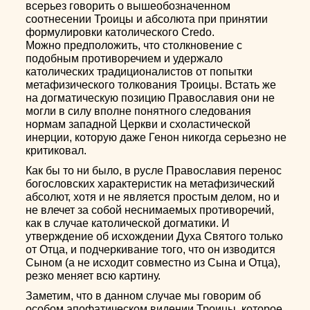
всерьез говорить о вышеобозначенном
соотнесении Троицы и абсолюта при принятии
формулировки католического Credo.
Можно предположить, что столкновение с
подобным противоречием и удержало
католических традиционалистов от попытки
метафизического толкования Троицы. Встать же
на догматическую позицию Православия они не
могли в силу вполне понятного следования
нормам западной Церкви и схоластической
инерции, которую даже Генон никогда серьезно не
критиковал.
Как бы то ни было, в русле Православия перенос
богословских характеристик на метафизический
абсолют, хотя и не является простым делом, но и
не влечет за собой неснимаемых противоречий,
как в случае католической догматики. И
утверждение об исхождении Духа Святого только
от Отца, и подчеркивание того, что он изводится
Сыном (а не исходит совместно из Сына и Отца),
резко меняет всю картину.
Заметим, что в данном случае мы говорим об
особом апофатическом видении Троицы, которое