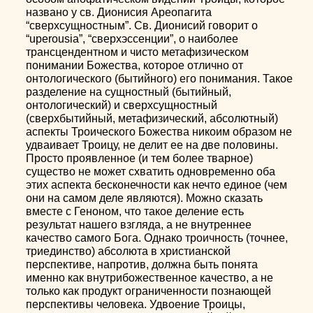
названо у св. Дионисия Ареопагита
“сверхсущностным”. Св. Дионисий говорит о
“uperousia”, “сверхэссенции”, о наиболее
трансцендентном и чисто метафизическом
понимании Божества, которое отлично от
онтологического (бытийного) его понимания. Такое
разделение на сущностный (бытийный,
онтологический) и сверхсущностный
(сверхбытийный, метафизический, абсолютный)
аспекты Троического Божества никоим образом не
удваивает Троицу, не делит ее на две половины.
Просто проявленное (и тем более тварное)
существо не может схватить одновременно оба
этих аспекта бесконечности как нечто единое (чем
они на самом деле являются). Можно сказать
вместе с Геноном, что такое деление есть
результат нашего взгляда, а не внутреннее
качество самого Бога. Однако троичность (точнее,
триединство) абсолюта в христианской
перспективе, напротив, должна быть понята
именно как внутрибожественное качество, а не
только как продукт ограниченности познающей
перспективы человека. Удвоение Троицы,