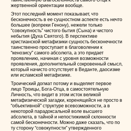
жертвенной ориентации вообще.
Этот последний момент показывает, что
бесконечность в ее сущностном аспекте есть нечто
большее (вопреки Генону), нежели только
“совокупность” чистого бытия (Сына) и чистого
небытия (Духа Святого). В перспективе
христианской метафизики сущность бесконечности
таинственно проступает в благоволении к
“кенозису” самого абсолюта, а это придает
проявлению, начиная с уровня возможности
проявления, дополнительный сокровенный смысл,
который начисто отсутствует в Веданте, даосизме
или исламской метафизике.
Троический догмат потому и выделяет первое
лицо Троицы, Бога-Отца, в самостоятельную
Личность, что видит в этом исток великой
метафизической загадки, коренящейся не просто в
“объективной” структуре всевозможности, а в
некоторой парадоксальной воле высшего
абсолюта, в тайной и непостижимой склонности
самой бесконечности. Можно даже сказать, что по
ту сторону “совокупности” утвержденного