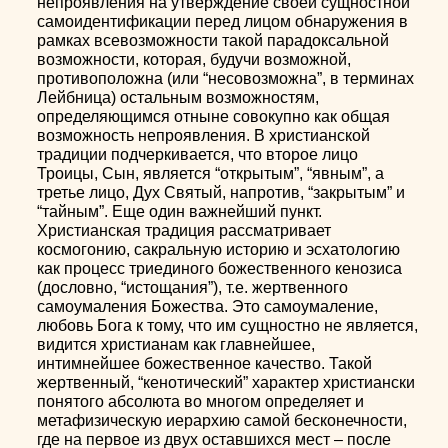
непроявления на утверждение своей сущностной
самоидентификации перед лицом обнаружения в
рамках всевозможности такой парадоксальной
возможности, которая, будучи возможной,
противоположна (или “несовозможна”, в терминах
Лейбница) остальным возможностям,
определяющимся отныне совокупно как общая
возможность непроявления. В христианской
традиции подчеркивается, что второе лицо
Троицы, Сын, является “открытым”, “явным”, а
третье лицо, Дух Святый, напротив, “закрытым” и
“тайным”. Еще один важнейший пункт.
Христианская традиция рассматривает
космогонию, сакральную историю и эсхатологию
как процесс триединого божественного кенозиса
(дословно, “истощания”), т.е. жертвенного
самоумаления Божества. Это самоумаление,
любовь Бога к тому, что им сущностно не является,
видится христианам как главнейшее,
интимнейшее божественное качество. Такой
жертвенный, “кенотический” характер христиански
понятого абсолюта во многом определяет и
метафизическую иерархию самой бесконечности,
где на первое из двух оставшихся мест – после