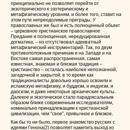
принципиально не позволяет перейти от
экзотерического к эзотерическому и
метафизическому уровням, и более того, ставит на
этом пути непреодолимые преграды. У
православных же был и есть полноценный объект
– церковное христианское православное
Предание и полноценная, нередуцированная
догматика, – но отсутствовал адекватный
метафизический инструментарий. Так, по двум
противоположным причинам и на Западе и на
Востоке самая распространенная, самая
известная, знакомая и близкая традиция –
христианство – осталась наиболее непознанной,
загадочной и закрытой, в то время как
традиционалисты довольно хорошо освоили и
исламскую метафизику, и буддизм, и индуизм, и
даосизм, и даже некоторые архаические культы.
Далекое и экзотическое стало парадоксальным
образом ближе современным исследователям,
номинально принадлежащим к христианской
цивилизации, чем “свое”, привычное и близкое.
Как бы то ни было, первое знакомство русских с
идеями Генона(2) позволяет наметить выход из