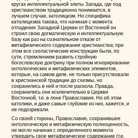
кругах интеллектуальной элиты Запада, где под
христианством традиционно понимается, в
лучшем случае, католицизм. Но специфика
католицизма такова, что начиная с момента
отпадения Западной Церкви от Восточной он
строил свою догматическую и интеллектуальную
базу как раз на сознательном отказе от
метафизического содержания христианства; при
этом все схоластические конструкции были, по
сути, стремлением развить стройную
богословскую доктрину при полном игнорировании
онтологических и метафизических элементов,
которые, на самом деле, не только присутствовали
в христианской традиции до схизмы, но
сохранились в ней и после раскола. Правда,
сохранились они исключительно в Церкви
Восточной, т.е. в лоне Православия. Но об этом
католики, и даже самые глубокие из них, кажется, и
не подозревали.
Со своей стороны, Православие, сохранившее
онтологическую и метафизическую полноценность,
не могло начиная с определенного момента
утвердить свое метафизическое содержание (т.е.