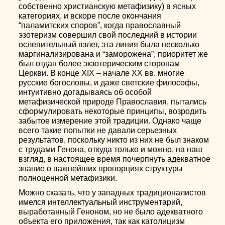
собственно христианскую метафизику) в ясных
категориях, и вскоре после окончания
“паламитских споров”, когда православный
эзотеризм совершил свой последний в истории
ослепительный взлет, эта линия была несколько
маргинализирована и “заморожена”, приоритет же
был отдан более экзотерическим сторонам
Церкви. В конце XIX – начале XX вв. многие
русские богословы, и даже светские философы,
интуитивно догадываясь об особой
метафизической природе Православия, пытались
сформулировать некоторые принципы, возродить
забытое измерение этой традиции. Однако чаще
всего такие попытки не давали серьезных
результатов, поскольку никто из них не был знаком
с трудами Генона, откуда только и можно, на наш
взгляд, в настоящее время почерпнуть адекватное
знание о важнейших пропорциях структуры
полноценной метафизики.
Можно сказать, что у западных традиционалистов
имелся интеллектуальный инструментарий,
выработанный Геноном, но не было адекватного
объекта его приложения, так как католицизм