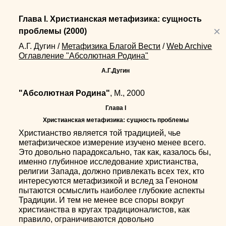
Глава I. Христианская метафизика: сущность
×
проблемы
(2000)
А.Г. Дугин
/
Метафизика Благой Вести
/
Web Archive
Оглавление "Абсолютная Родина"
А.Г.Дугин
"Абсолютная Родина"
, М., 2000
Глава I
Христианская метафизика: сущность проблемы
Христианство является той традицией, чье
метафизическое измерение изучено менее всего.
Это довольно парадоксально, так как, казалось бы,
именно глубинное исследование христианства,
религии Запада, должно привлекать всех тех, кто
интересуются метафизикой и вслед за Геноном
пытаются осмыслить наиболее глубокие аспекты
Традиции. И тем не менее все споры вокруг
христианства в кругах традиционалистов, как
правило, ограничиваются довольно