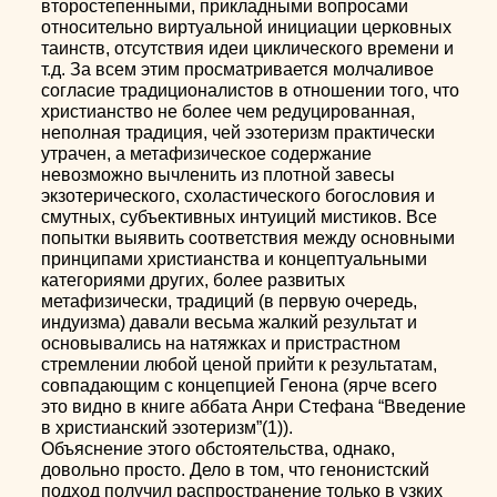
второстепенными, прикладными вопросами
относительно виртуальной инициации церковных
таинств, отсутствия идеи циклического времени и
т.д. За всем этим просматривается молчаливое
согласие традиционалистов в отношении того, что
христианство не более чем редуцированная,
неполная традиция, чей эзотеризм практически
утрачен, а метафизическое содержание
невозможно вычленить из плотной завесы
экзотерического, схоластического богословия и
смутных, субъективных интуиций мистиков. Все
попытки выявить соответствия между основными
принципами христианства и концептуальными
категориями других, более развитых
метафизически, традиций (в первую очередь,
индуизма) давали весьма жалкий результат и
основывались на натяжках и пристрастном
стремлении любой ценой прийти к результатам,
совпадающим с концепцией Генона (ярче всего
это видно в книге аббата Анри Стефана “Введение
в христианский эзотеризм”(1)).
Объяснение этого обстоятельства, однако,
довольно просто. Дело в том, что генонистский
подход получил распространение только в узких