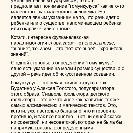
уменьшительным суффиксом, то есть
предполагает понимание "гомункулуса" как чего-то
маленького, как маленького человечка. Это
является явным указанием на то, что речь идет о
ребенке или о существе, напоминающем ребенка,
или о карлике, или о гноме.
Кстати, интересна фулканелевская
параэтимология слова
гном
– от слова
гнозис
,
"знание", т.е.
гном
– это "тот, кто знает", "хранитель
знаний".
С одной стороны, в определении "гомункулус"
явно есть указание на малый размер существа, а с
другой – речь идет об искусственном создании.
Гомункулус – это некая ожившая кукла, как
Буратино у Алексея Толстого, популяризатора
этого образа. Символы фольклора, детского
фольклора – это не что иное как развитие тех же
самых алхимических и магических текстов. Это,
кстати, уже настолько банально, что и говорить
противно, и так все понятно – нет ни одной сказки,
ни советской, ни несоветской, которая не была бы
напрямую связана с определенными