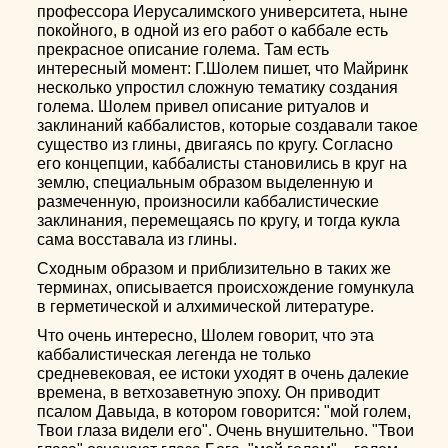
профессора Иерусалимского университета, ныне
покойного, в одной из его работ о каббале есть
прекрасное описание голема. Там есть
интересный момент: Г.Шолем пишет, что Майринк
несколько упростил сложную тематику создания
голема. Шолем привел описание ритуалов и
заклинаний каббалистов, которые создавали такое
существо из глины, двигаясь по кругу. Согласно
его концепции, каббалисты становились в круг на
землю, специальным образом выделенную и
размеченную, произносили каббалистические
заклинания, перемещаясь по кругу, и тогда кукла
сама восставала из глины.
Сходным образом и приблизительно в таких же
терминах, описывается происхождение гомункула
в герметической и алхимической литературе.
Что очень интересно, Шолем говорит, что эта
каббалистическая легенда не только
средневековая, ее истоки уходят в очень далекие
времена, в ветхозаветную эпоху. Он приводит
псалом Давыда, в котором говорится: "мой голем,
Твои глаза видели его". Очень внушительно. "Твои