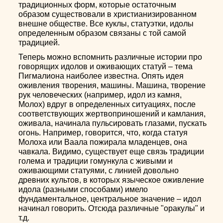
традиционных форм, которые остаточным
образом существовали в христианизированном
внешне обществе. Все куклы, статуэтки, идолы
определенным образом связаны с той самой
традицией.
Теперь можно вспомнить различные истории про
говорящих идолов и оживающих статуй – тема
Пигмалиона наиболее известна. Опять идея
оживления творения, машины. Машина, творение
рук человеческих (например, идол из камня,
Молох) вдруг в определенных ситуациях, после
соответствующих жертвоприношений и камлания,
оживала, начинала пульсировать глазами, пускать
огонь. Например, говорится, что, когда статуя
Молоха или Ваала пожирала младенцев, она
чавкала. Видимо, существует еще связь традиции
голема и традиции гомункула с живыми и
оживающими статуями, с линией довольно
древних культов, в которых языческое оживление
идола (разными способами) имело
фундаментальное, центральное значение – идол
начинал говорить. Отсюда различные "оракулы" и
т.д.