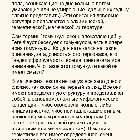
пола, возникающие на дне колбы, а потом
умирающие или не умирающие (дальше их судьбу
сложно представить). Эти описания довольно
регулярно появляются в алхимической,
герметической, магической литературе.
Сам термин "гомункул" очень впечатляющий: у
Гете Фауст беседует с гомункулом, есть в опере
ария гомункула... Когда я натыкался на такие
описания, загадочность этого персонажа, его
"недешифрируемость" всегда привлекала мое
внимание. Что такое этот гомункул и какой он
имеет смысл?
В магических текстах не так уж все загадочно и
сложно, как кажется на первый взгляд. Все они
имеют определенную структуру и представляют
собой, в основном, сложные мифологические
концепции – либо околорелигиозные, либо
инициатические, либо принадлежащие к иным,
нонконформным религиозным формам (в
контексте христианской цивилизации – к
языческим или мусульманским). В магии и
герметизме все имеет определенное, очень