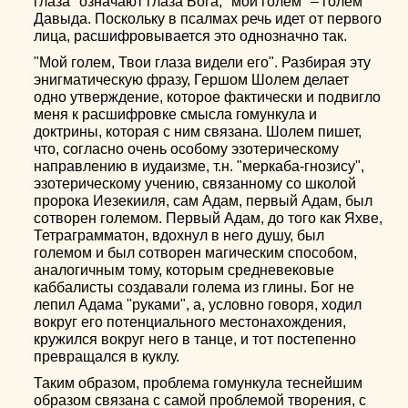
глаза" означают глаза Бога, "мой голем" – голем
Давыда. Поскольку в псалмах речь идет от первого
лица, расшифровывается это однозначно так.
"Мой голем, Твои глаза видели его". Разбирая эту
энигматическую фразу, Гершом Шолем делает
одно утверждение, которое фактически и подвигло
меня к расшифровке смысла гомункула и
доктрины, которая с ним связана. Шолем пишет,
что, согласно очень особому эзотерическому
направлению в иудаизме, т.н. "меркаба-гнозису",
эзотерическому учению, связанному со школой
пророка Иезекииля, сам Адам, первый Адам, был
сотворен големом. Первый Адам, до того как Яхве,
Тетраграмматон, вдохнул в него душу, был
големом и был сотворен магическим способом,
аналогичным тому, которым средневековые
каббалисты создавали голема из глины. Бог не
лепил Адама "руками", а, условно говоря, ходил
вокруг его потенциального местонахождения,
кружился вокруг него в танце, и тот постепенно
превращался в куклу.
Таким образом, проблема гомункула теснейшим
образом связана с самой проблемой творения, с