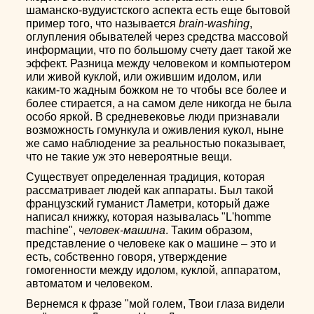
шаманско-вудуистского аспекта есть еще бытовой
пример того, что называется
brain-washing
,
оглупления обывателей через средства массовой
информации, что по большому счету дает такой же
эффект. Разница между человеком и компьютером
или живой куклой, или ожившим идолом, или
каким-то жадным божком не то чтобы все более и
более стирается, а на самом деле никогда не была
особо яркой. В средневековье люди признавали
возможность гомункула и оживления кукол, ныне
же само наблюдение за реальностью показывает,
что не такие уж это невероятные вещи.
Существует определенная традиция, которая
рассматривает людей как аппараты. Был такой
французский гуманист Ламетри, который даже
написал книжку, которая называлась "L'homme
machine",
человек-машина
. Таким образом,
представление о человеке как о машине – это и
есть, собственно говоря, утверждение
гомогенности между идолом, куклой, аппаратом,
автоматом и человеком.
Вернемся к фразе "мой голем, Твои глаза видели