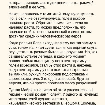
которая приводилась в движение пентаграммой,
вложенной в ее уста.
Некая параллель с тематикой гомункула тут есть.
Но, в отличие от гомункулуса, голем вскоре
начинал расти. Обратите внимание – если он
начинал расти, то можно предположить, что
вначале он был очень маленький и лишь потом
достигал средних человеческих размеров.
Когда раввин Лоэв вкладывал ему пентаграмму в
уста, голем начинал суетиться и, как верный слуга,
осуществлять разные бытовые поручения. Но, как
свидетельствует легенда, в какой-то момент
раввин забыл вытащить у него пентаграмму –
голем взбесился, стал быстро расти и, наконец,
когда пентаграмму у него все-таки хитростью
выманили, рухнул, похоронив под останками
своего создателя. Это одна из версий. Другая
версия, что он просто произвел массу разрушений.
Густав Майринк написал об этом увлекательный
герметический роман "Голем". У одного из крупных
исследователей иудаистического,
каббалистического эзотеризма Гершома Шолема,