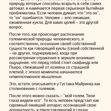
природу, которые способны вскрыть в себе самих
автомат, и намечается первая серьезная бытийная
проблематика. Если человек думает, что "это он",
то "он" ошибается.
Человек – это ожившая,
оживленная кукла.
Для каких целей – это другой
вопрос.
После того, как происходит распознание
големической природы человеческого, и
соответственно, осознание своей собственной
сущности как говорящей куклы (своей собственной
– не других, подчеркиваю), когда при
рассмотрении отражения в зеркале возникает
ощущение, что перед тобой стоит скафандр или
Пьеро, сбежавший от хозяина со страшной
плеткой,
с этого момента начинается
ответственное мышление
.
Это, кстати, описывается у Густава Майринка как
столкновение с големом.
После этого можно сказать – "мой голем, Твои
глаза видели его". То есть человек предстает как
скромный оживший аппарат, осознавший свою
аппаратность, и представляющий в глазах