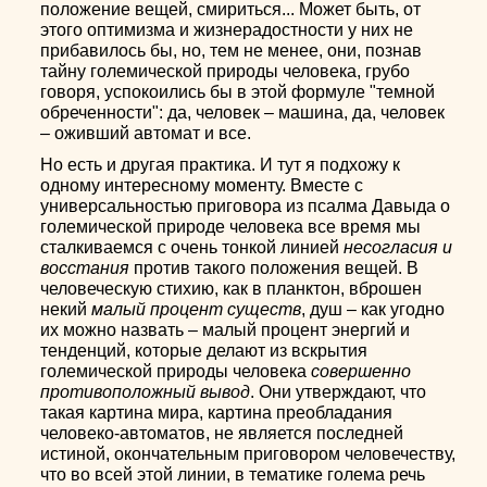
положение вещей, смириться... Может быть, от
этого оптимизма и жизнерадостности у них не
прибавилось бы, но, тем не менее, они, познав
тайну големической природы человека, грубо
говоря, успокоились бы в этой формуле "темной
обреченности": да, человек – машина, да, человек
– оживший автомат и все.
Но есть и другая практика. И тут я подхожу к
одному интересному моменту. Вместе с
универсальностью приговора из псалма Давыда о
големической природе человека все время мы
сталкиваемся с очень тонкой линией
несогласия и
восстания
против такого положения вещей. В
человеческую стихию, как в планктон, вброшен
некий
малый процент существ
, душ – как угодно
их можно назвать – малый процент энергий и
тенденций, которые делают из вскрытия
големической природы человека
совершенно
противоположный вывод
. Они утверждают, что
такая картина мира, картина преобладания
человеко-автоматов, не является последней
истиной, окончательным приговором человечеству,
что во всей этой линии, в тематике голема речь