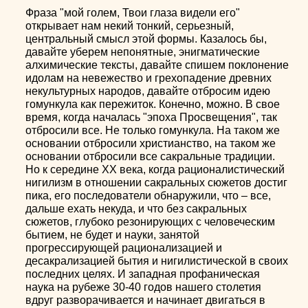
Фраза "мой голем, Твои глаза видели его"
открывает нам некий тонкий, серьезный,
центральный смысл этой формы. Казалось бы,
давайте уберем непонятные, энигматические
алхимические тексты, давайте спишем поклонение
идолам на невежество и грехопадение древних
некультурных народов, давайте отбросим идею
гомункула как пережиток. Конечно, можно. В свое
время, когда началась "эпоха Просвещения", так
отбросили все. Не только гомункула. На таком же
основании отбросили христианство, на таком же
основании отбросили все сакральные традиции.
Но к середине XX века, когда рационалистический
нигилизм в отношении сакральных сюжетов достиг
пика, его последователи обнаружили, что – все,
дальше ехать некуда, и что без сакральных
сюжетов, глубоко резонирующих с человеческим
бытием, не будет и науки, занятой
прогрессирующей рационализацией и
десакрализацией бытия и нигилистической в своих
последних целях. И западная профаническая
наука на рубеже 30-40 годов нашего столетия
вдруг разворачивается и начинает двигаться в