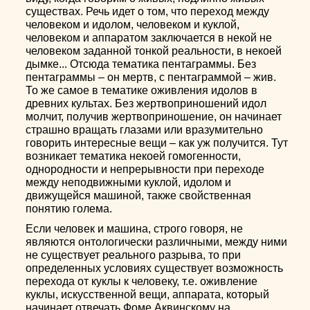
существах. Речь идет о том, что переход между
человеком и идолом, человеком и куклой,
человеком и аппаратом заключается в некой не
человеком заданной тонкой реальности, в некоей
дымке... Отсюда тематика пентаграммы. Без
пентаграммы – он мертв, с пентаграммой – жив.
То же самое в тематике оживления идолов в
древних культах. Без жертвоприношений идол
молчит, получив жертвоприношение, он начинает
страшно вращать глазами или вразумительно
говорить интересные вещи – как уж получится. Тут
возникает тематика некоей гомогенности,
однородности и непрерывности при переходе
между неподвижными куклой, идолом и
движущейся машиной, также свойственная
понятию голема.
Если человек и машина, строго говоря, не
являются онтологически различными, между ними
не существует реального разрыва, то при
определенных условиях существует возможность
перехода от куклы к человеку, т.е. оживление
куклы, искусственной вещи, аппарата, который
начинает отвечать Фоме Аквинскому на