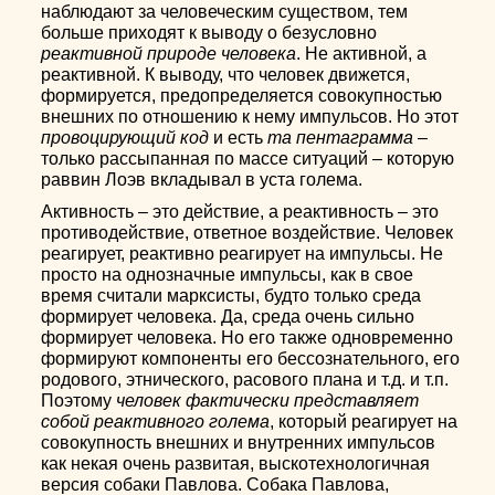
наблюдают за человеческим существом, тем
больше приходят к выводу о безусловно
реактивной природе человека
. Не активной, а
реактивной. К выводу, что человек движется,
формируется, предопределяется совокупностью
внешних по отношению к нему импульсов. Но этот
провоцирующий код
и есть
та пентаграмма
–
только рассыпанная по массе ситуаций – которую
раввин Лоэв вкладывал в уста голема.
Активность – это действие, а реактивность – это
противодействие, ответное воздействие. Человек
реагирует, реактивно реагирует на импульсы. Не
просто на однозначные импульсы, как в свое
время считали марксисты, будто только среда
формирует человека. Да, среда очень сильно
формирует человека. Но его также одновременно
формируют компоненты его бессознательного, его
родового, этнического, расового плана и т.д. и т.п.
Поэтому
человек фактически представляет
собой реактивного голема
, который реагирует на
совокупность внешних и внутренних импульсов
как некая очень развитая, выскотехнологичная
версия собаки Павлова. Собака Павлова,