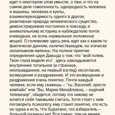
идет о некотором
злом умысле
, о лжи, и что на
самом деле гомогенность, однородность человека
и машины, человека и куклы,
взаимопереходимость одного в другое,
реактивная природа человеческого существа,
демонстрируемая постоянно и повсюду, и
внимательному историку и наблюдателю почти
очевидная,
не есть нормальное положение
вещей
. О големизме здесь речь идет как о каком-то
фактически данном, наличествующем, но этически
негативном явлении
. На полное приятие
определения царя Давыда о том, что "мой голем,
Твои глаза видели его", здесь накладывается
внутреннее тотальное (и странное,
неоправданное, на первый взгляд) несогласие,
возмущение и раздражение. И это возмущение и
раздражение очень понятно. Почти каждый
человек, если ему скажешь – "ты, Василий, просто
комбайн" или "Вы, Мария Михайловна, – ходячий
телевизор", обидится, потому что никому не
хочется себя таковыми считать. Хотя стоит с ним
поговорить психологу, ему станет понятно, что есть
он чурка и есть. Что Буратино, что избиратель –
большой разницы нет. Все равно, тем не менее,