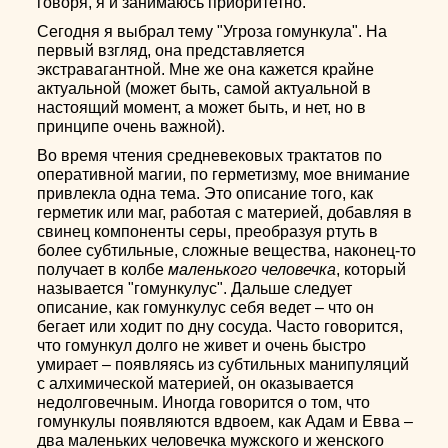
говоря, я и занимаюсь приоритетно.
Сегодня я выбрал тему "Угроза гомункула". На
первый взгляд, она представляется
экстравагантной. Мне же она кажется крайне
актуальной (может быть, самой актуальной в
настоящий момент, а может быть, и нет, но в
принципе очень важной).
Во время чтения средневековых трактатов по
оперативной магии, по герметизму, мое внимание
привлекла одна тема. Это описание того, как
герметик или маг, работая с материей, добавляя в
свинец компоненты серы, преобразуя ртуть в
более субтильные, сложные вещества, наконец-то
получает в колбе
маленького человечка
, который
называется "гомункулус". Дальше следует
описание, как гомункулус себя ведет – что он
бегает или ходит по дну сосуда. Часто говорится,
что гомункул долго не живет и очень быстро
умирает – появляясь из субтильных манипуляций
с алхимической материей, он оказывается
недолговечным. Иногда говорится о том, что
гомункулы появляются вдвоем, как Адам и Евва –
два маленьких человечка мужского и женского