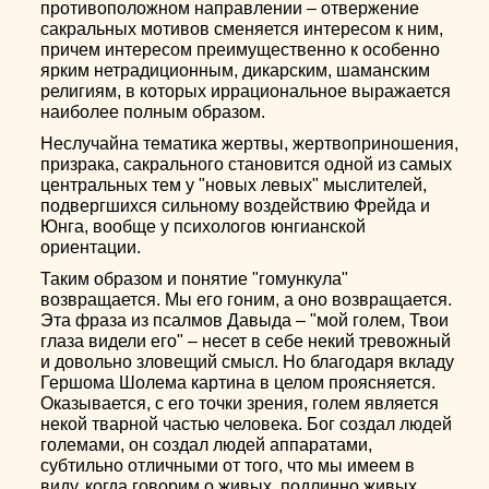
противоположном направлении – отвержение
сакральных мотивов сменяется интересом к ним,
причем интересом преимущественно к особенно
ярким нетрадиционным, дикарским, шаманским
религиям, в которых иррациональное выражается
наиболее полным образом.
Неслучайна тематика жертвы, жертвоприношения,
призрака, сакрального становится одной из самых
центральных тем у "новых левых" мыслителей,
подвергшихся сильному воздействию Фрейда и
Юнга, вообще у психологов юнгианской
ориентации.
Таким образом и понятие "гомункула"
возвращается. Мы его гоним, а оно возвращается.
Эта фраза из псалмов Давыда – "мой голем, Твои
глаза видели его" – несет в себе некий тревожный
и довольно зловещий смысл. Но благодаря вкладу
Гершома Шолема картина в целом проясняется.
Оказывается, с его точки зрения, голем является
некой тварной частью человека. Бог создал людей
големами, он создал людей аппаратами,
субтильно отличными от того, что мы имеем в
виду, когда говорим о живых, подлинно живых