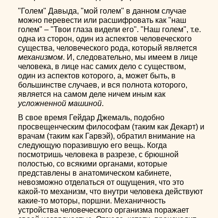
"Голем" Давыда, "мой голем" в данном случае
можно перевести или расшифровать как "наш
голем" – "Твои глаза видели его". "Наш голем", т.е.
одна из сторон, один из аспектов человеческого
существа, человеческого рода, который является
механизмом
. И, следовательно, мы имеем в лице
человека, в лице нас самих дело с существом,
один из аспектов которого, а, может быть, в
большинстве случаев, и вся полнота которого,
является на самом деле ничем иным как
усложненной машиной
.
В свое время Гейдар Джемаль, подобно
просвещенческим философам (таким как Декарт) и
врачам (таким как Гарвэй), обратил внимание на
следующую поразившую его вещь. Когда
посмотришь человека в разрезе, с брюшной
полостью, со всякими органами, которые
представлены в анатомическом кабинете,
невозможно отделаться от ощущения, что это
какой-то механизм, что внутри человека действуют
какие-то моторы, поршни. Механичность
устройства человеческого организма поражает