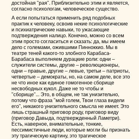
достойная "рая". Приблизительно этим и является,
согласно психологам, человеческое существо.
А если попытаться применить ряд подобных
практик к человеку, освоив некие психологические
и психиатрические навыки, то ужасающие
подтверждения налицо. Конечно, можно со всем
этим просто согласиться и сказать: да, мы имеем
дело с големами, ожившими Пинноккио. Мы в
театре теней какого-то злобного Карабаса-
Барабаса выполняем дурацкие роли: одни –
служители системы, другие – революционеры,
одни – правые, другие – левые, третьи – патриоты,
четвертые – демократы, но, на самом деле, все это
не что иное как единое гомогенное сборище
несвободных кукол. Даже не то чтобы и
"сборище"... Это, в общем, не так унизительно,
потому что фраза "мой голем, Твои глаза видели
его", никакого унизительного смысла не имеет. Это
лишь страшный приговор роду, приговор виду
(приговор Давыда, подтвержденный Ламетри).
Есть, наверное, внимательные, тонкие,
пессимистичные люди, которые могли бы признать
эту трагическую картину, это трагическое