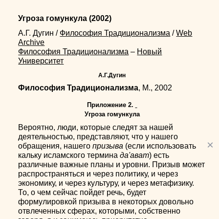
Угроза гомункула
(2002)
А.Г. Дугин
/
Философия Традиционализма
/
Web
Archive
Философия Традиционализма
–
Новый
Университет
А.Г.Дугин
Философия Традиционализма
, М., 2002
Приложение 2.
Угроза гомункула
Вероятно, люди, которые следят за нашей
деятельностью, представляют, что у нашего
×
обращения, нашего
призыва
(если использовать
кальку исламского термина
да'ават
) есть
различные важные планы и уровни. Призыв может
распространяться и через политику, и через
экономику, и через культуру, и через метафизику.
То, о чем сейчас пойдет речь, будет
формулировкой призыва в некоторых довольно
отвлеченных сферах, которыми, собственно