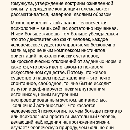
гомункула, утверждение доктрины оживленной
куклы, утверждение концепции голема может
рассматриваться, наверное, двояким образом.
Можно привести такой аналог. Человеческая
психология – вещь сейчас достаточно изученная.
И чем больше живешь, тем больше убеждаешься,
что это действительно факт: человек, каждое
человеческое существо управляемо бесконечно
малым, крошечным комплексом инстинктов,
ориентаций, психологических установок,
микроскопических отклонений от заданных норм, и
кажется, что речь идет о каком-то неживом
искусственном существе. Потому что живое
существо в нашем представлении – это нечто
спонтанное, свободное, то, чье бытие исходит
изнутри и дефинируется неким внутренним
источником, неким внутренним
неспровоцированным жестом, активностью,
"солнечной активностью". Что касается
человеческой психологии, то, чем больше психиатр
или психолог или просто внимательный человек,
делающий наблюдения на протяжении жизни,
изучает человеческую природу, чем больше они