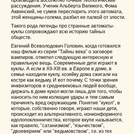
производить абсолютно точные теологические
рассуждения. Ученик Альберта Великого, Фома
Аквинский, не сумев переспорить этого автомата,
этой женщины-голема, разбил ее палкой от злости.
Такого рода легенды про странные автоматы-
куклы сопровождают всю историю тайных
обществ.
Евгений Всеволодович Головин, когда готовился
наш фильм из серии "Тайны века" о заговоре
вампиров, отметил следующую интересную и
правильную вещь. Современные дети играют в
куклы. А если в XII-XIII вв. в Европе в доме, в
семье находили куклу, хозяйку дома сжигали на
костре как ведьму. И вот почему. С точки зрения
инквизиторов и средневековых людей вообще,
держать в доме кукол могли лишь для того, чтобы
наносить по ним колющие удары и тем самым
причинять вред окружающим. Понятие "кукол", в
которые, собственно говоря, играют наши дети,
происходит из альтернативного, нонконформного
идолопоклонничества, которое вкупе называется,
как правило, "сатанизмом", "язычеством",
"двоеверием" или "ведьмовством", т.е. из тех