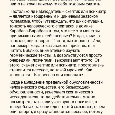
никто не хочет почему-то себя таковым считать.
Настолько ли наблюдатель – скептик или психиатр
– является изощренным и циничным знатоком
големизма, чтобы утверждать, что шик ситуации,
тонкость человеческого спектакля в домике
Карабаса-Барабаса в том, что все эти монстры
принимают самих себя всерьез? Когда, глядя в
зеркало, они говорят – "вот я, как хорошо". Или,
например, когда отказываются признавать и
читать Библию, внимательно изучать
герметические тексты, а довольствуются просто
очередями, лозунгами, выкрикивают что-то. От
этого, скажет скептик или психиатр, просто жизнь
становится веселее, не такой мрачной. Как
копошатся... Как весело они копошатся...
Когда наблюдение предельной обусловленности
человеческого существа, его безысходной
обусловленности,
угнетает
скептического
исследователя, тогда, действительно, можно
посмотреть, как люди участвуют в политике, в
теледебатах, как они едят, гостей созывают, о чем
они говорят, и сразу становится веселее, потому