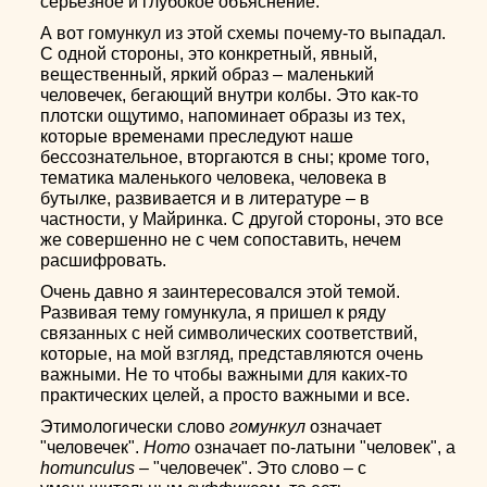
серьезное и глубокое объяснение.
А вот гомункул из этой схемы почему-то выпадал.
С одной стороны, это конкретный, явный,
вещественный, яркий образ – маленький
человечек, бегающий внутри колбы. Это как-то
плотски ощутимо, напоминает образы из тех,
которые временами преследуют наше
бессознательное, вторгаются в сны; кроме того,
тематика маленького человека, человека в
бутылке, развивается и в литературе – в
частности, у Майринка. С другой стороны, это все
же совершенно не с чем сопоставить, нечем
расшифровать.
Очень давно я заинтересовался этой темой.
Развивая тему гомункула, я пришел к ряду
связанных с ней символических соответствий,
которые, на мой взгляд, представляются очень
важными. Не то чтобы важными для каких-то
практических целей, а просто важными и все.
Этимологически слово
гомункул
означает
"человечек".
Homo
означает по-латыни "человек", а
homunculus
– "человечек". Это слово – с