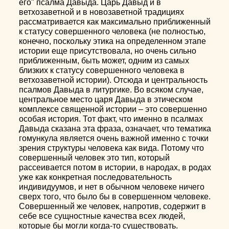
его" псалма Давыда. Царь Давыд и в
ветхозаветной и в новозаветной традициях
рассматривается как максимально приближенный
к статусу совершенного человека (не полностью,
конечно, поскольку этика на определенном этапе
истории еще присутствовала, но очень сильно
приближенным, быть может, одним из самых
близких к статусу совершенного человека в
ветхозаветной истории). Отсюда и центральность
псалмов Давыда в литургике. Во всяком случае,
центральное место царя Давыда в этическом
комплексе священной истории – это совершенно
особая история. Тот факт, что именно в псалмах
Давыда сказана эта фраза, означает, что тематика
гомункула является очень важной именно с точки
зрения структуры человека как вида. Потому что
совершенный человек это тип, который
рассеивается потом в истории, в народах, в родах
уже как конкретная последовательность
индивидуумов, и нет в обычном человеке ничего
сверх того, что было бы в совершенном человеке.
Совершенный же человек, напротив, содержит в
себе все сущностные качества всех людей,
которые бы могли когда-то существовать.