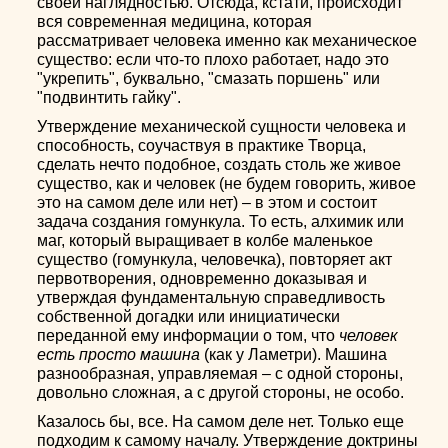
своей наглядностью. Отсюда, кстати, происходит
вся современная медицина, которая
рассматривает человека именно как механическое
существо: если что-то плохо работает, надо это
"укрепить", буквально, "смазать поршень" или
"подвинтить гайку".
Утверждение механической сущности человека и
способность, соучаствуя в практике Творца,
сделать нечто подобное, создать столь же живое
существо, как и человек (не будем говорить, живое
это на самом деле или нет) – в этом и состоит
задача создания гомункула. То есть, алхимик или
маг, который выращивает в колбе маленькое
существо (гомункула, человечка), повторяет акт
первотворения, одновременно доказывая и
утверждая фундаментальную справедливость
собственной догадки или инициатически
переданной ему информации о том, что
человек
есть просто машина
(как у Ламетри). Машина
разнообразная, управляемая – с одной стороны,
довольно сложная, а с другой стороны, не особо.
Казалось бы, все. На самом деле нет. Только еще
подходим к самому началу. Утверждение доктрины