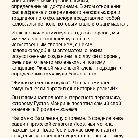
инициатическими организациями, с
определенными доктринами. В этом отношении
расшифровка и современного неофольклора и
традиционного фольклора представляет собой
колоссальное поле, которым мало кто занимается.
Итак, в случае гомункула, с одной стороны, мы
имеем дело с ожившей куклой, т.е. с
искусственным творением, с неким
человекоподобным автоматом, с неким
искусственным созданием, а с другой стороны,
речь идет о чем-то маленьком, и поэтому
концепция "живой маленькой куклы" подходит к
определению гомункула ближе всего.
"Живая маленькая кукла". Что напоминает
гомункул, если обратиться к истории религий?
Он напоминает одного интересного персонажа,
которому Густав Майринк посвятил самый свой
знаменитый роман –
голема
.
Напомню Вам легенду о големе. В средние века
раввин пражской синагоги Лоэв, чья могила
находится в Праге (ее и сейчас можно найти)
создал искусственное существо из глины – куклу,