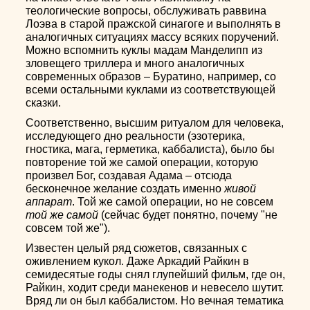
теологические вопросы, обслуживать раввина
Лоэва в старой пражской синагоге и выполнять в
аналогичных ситуациях массу всяких поручений.
Можно вспомнить куклы мадам Манделипп из
зловещего триллера и много аналогичных
современных образов – Буратино, например, со
всеми остальными куклами из соответствующей
сказки.
Соответственно, высшим ритуалом для человека,
исследующего дно реальности (эзотерика,
гностика, мага, герметика, каббалиста), было бы
повторение той же самой операции, которую
произвел Бог, создавая Адама – отсюда
бесконечное желание создать именно
живой
аппарат
. Той же самой операции, но не совсем
той же самой
(сейчас будет понятно, почему "не
совсем той же").
Известен целый ряд сюжетов, связанных с
оживлением кукол. Даже Аркадий Райкин в
семидесятые годы снял глупейший фильм, где он,
Райкин, ходит среди манекенов и невесело шутит.
Вряд ли он был каббалистом. Но вечная тематика