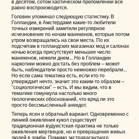
в десятом, сотом хаотическом преломлении все
равно воспроизводится.
Головин упоминал следующую статистику. В
Голландии, в Амстердаме какие-то любители
точных измерений заметили регулярное
исчезновение по ночам манекенов, которые потом
утром возвращались на свои места. По их
подсчетам в голландских магазинах мод и салонах
ночью всегда присутствует меньшее число
манекенов, нежели днем... Но в Голландии
наркотики можно достать без проблем – может
быть, наблюдатели просто немножко перебрали...
Но если сама тематика есть, если кто-то
утверждает нечто, значит это каким-то образом –
"социологически" – есть. И мы видим, что в
тематике гомункула настолько много
теологических обоснований, что вряд ли это
просто бессмысленный анекдот.
Теперь ясен и обратный вариант. Одновременно с
линией оживления кукол существует
традиционная вудуистская практика не только
оживления мертвецов, но и превращения живых
людей в зомби. Помимо экстравагантного