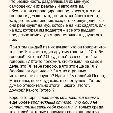
что бездонность, разделяющая их мнимую
самооценку и их реальный автоматизм,
абсолютная спровоцированность всего, что они
говорят и делают, каждого их малейшего жеста,
каждого их сновидения, каждого их ощущения, как
они реагируют на мух, которые на них садятся, или
на еду, которая им подается – все это выдает
предельно комичную марионеточность двуногого
вида.
При этом каждый из них думает, что он говорит что-
то свое. Как часто один другому говорит – "Я тебе
говорю!". Кто "ты"? Откуда "ты" взялся, что "ты"
говоришь? Кто-то положил, кто-то взял, на самом
деле, это "я" тебе говорю, а что это еще за "я"?
Вообще, откуда идея "я" у этих странных
механических клоунов? Идея "я" у подобий Пьеро,
Мальвины, неких чудаковатых петрушек – "я так
думаю относительно этого". Какого "этого",
дружок? Какого "этого"?
Короче говоря,
спектакль становится только
еще более гротескным оттого, что люди не
хотят признавать себя куклами
. И только среди
тех людей, которые понимают свою аппаратную