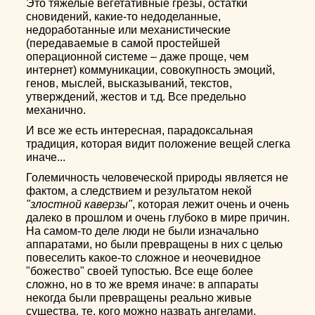
Это тяжелые вегетативные грезы, остатки
сновидений, какие-то недоделанные,
недоработанные или механистические
(передаваемые в самой простейшей
операционной системе – даже проще, чем
интернет) коммуникации, совокупность эмоций,
генов, мыслей, высказываний, текстов,
утверждений, жестов и т.д. Все предельно
механично.
И все же есть интересная, парадоксальная
традиция, которая видит положение вещей слегка
иначе...
Големичность человеческой природы является не
фактом, а следствием и результатом некой
"злостной каверзы"
, которая лежит очень и очень
далеко в прошлом и очень глубоко в мире причин.
На самом-то деле люди не были изначально
аппаратами, но были превращены в них с целью
повеселить какое-то сложное и неочевидное
"божество" своей тупостью. Все еще более
сложно, но в то же время иначе: в аппараты
некогда были превращены реально живые
существа, те, кого можно назвать ангелами,