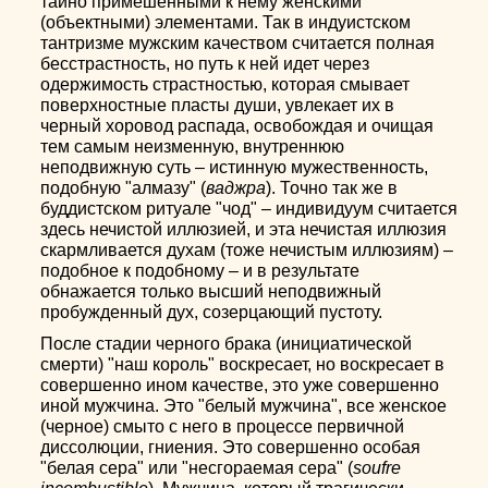
тайно примешенными к нему женскими
(объектными) элементами. Так в индуистском
тантризме мужским качеством считается полная
бесстрастность, но путь к ней идет через
одержимость страстностью, которая смывает
поверхностные пласты души, увлекает их в
черный хоровод распада, освобождая и очищая
тем самым неизменную, внутреннюю
неподвижную суть – истинную мужественность,
подобную "алмазу" (
ваджра
). Точно так же в
буддистском ритуале "чод" – индивидуум считается
здесь нечистой иллюзией, и эта нечистая иллюзия
скармливается духам (тоже нечистым иллюзиям) –
подобное к подобному – и в результате
обнажается только высший неподвижный
пробужденный дух, созерцающий пустоту.
После стадии черного брака (инициатической
смерти) "наш король" воскресает, но воскресает в
совершенно ином качестве, это уже совершенно
иной мужчина. Это "белый мужчина", все женское
(черное) смыто с него в процессе первичной
диссолюции, гниения. Это совершенно особая
"белая сера" или "несгораемая сера" (
soufre