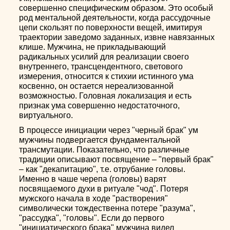
совершенно специфическим образом. Это особый
род ментальной деятельности, когда рассудочные
цепи скользят по поверхности вещей, имитируя
траектории заведомо заданных, извне навязанных
клише. Мужчина, не прикладывающий
радикальных усилий для реализации своего
внутреннего, трансцендентного, светового
измерения, относится к стихии истинного ума
косвенно, он остается нереализованной
возможностью. Головная локализация и есть
признак ума совершенно недостаточного,
виртуального.
В процессе инициации через "черный брак" ум
мужчины подвергается фундаментальной
трансмутации. Показательно, что различные
традиции описывают посвящение – "первый брак"
– как "декапитацию", т.е. отрубание головы.
Именно в чаше черепа (головы) варят
посвящаемого духи в ритуале "чод". Потеря
мужского начала в ходе "растворения"
символически тождественна потере "разума",
"рассудка", "головы". Если до первого
"инициатического брака" мужчина видел