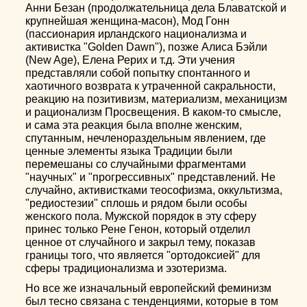
Анни Безан (продолжательница дела Блаватской и
крупнейшая женщина-масон), Мод Гонн
(пассионария ирландского национализма и
активистка "Golden Dawn"), позже Алиса Бэйли
(New Age), Елена Рерих и т.д. Эти учения
представляли собой попытку спонтанного и
хаотичного возврата к утраченной сакральности,
реакцию на позитивизм, материализм, механицизм
и рационализм Просвещения. В каком-то смысле,
и сама эта реакция была вполне женским,
спутанным, нечленораздельным явлением, где
ценные элементы языка Традиции были
перемешаны со случайными фрагментами
"научных" и "прогрессивных" представлений. Не
случайно, активистками теософизма, оккультизма,
"редиостезии" сплошь и рядом были особы
женского пола. Мужской порядок в эту сферу
принес только Рене Генон, который отделил
ценное от случайного и закрыл тему, показав
границы того, что является "ортодоксией" для
сферы традиционализма и эзотеризма.
Но все же изначальный европейский феминизм
был тесно связана с тенденциями, которые в том