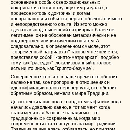
основание в особых сверхрациональных
доктринах и соответствующих им ритуалах, в
процессе которых доктрины и догмы
превращаются из объекта веры в объекты прямого
и непосредственного опыта. Из этого можно
сделать вывод: нынешний патриархат более не
легитимен, он не обоснован метафизически и не
подтвержден инициатическим опытом. А
следовательно, в определенном смысле, этот
"современный патриархат" таковым не является,
представляя собой "крипто-матриархат", подобно
тому, как "рассудок", локализованный в голове,
есть ничто иное, как "крипто-безумие".
Совершенно ясно, что в наше время все обстоит
далеко не так, все пропорции в отношениях и
идентификации полов перевернуты, все обстоит
обратным образом, нежели в мире Традиции.
Дезонтологизация пола, отход от метафизики пола
начались довольно давно, в тот момент, когда
стали меняться базовые парадигмы – от
традиционных к современным, когда мир
современности стал наступать на мир Традиции.
Традиция защищалась, отбивалась, но при этом