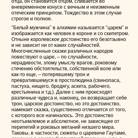
отца, он становится отцом, сливается во
вневременном конусе с вечным и неизменным
отеческим принципом. Тождество в этом случае
строгое и полное.
"Белый мужчина" в алхимии называется "царем" и
изображается как человек в короне и со скипетром.
Отныне королевское достоинство его безотзывно
и не зависит ни от каких случайностей.
Многочисленные сказки различных народов
повествуют о царе, – по случайности,
нерадивости, злому умыслу врагов, роковому
стечению обстоятельств, собственной воле или
как-то еще, – потерявшему трон и
превратившемуся в простолюдина (свинопаса,
пастуха, нищего, бродягу, аскета, рабочего,
крестьянина и т.д.). Далее с ним происходят
различные чудеса и, наконец, он возвращает себе
трон, царское достоинство, но это достоинство,
намекает сказка, существенно отличается от того,
с которого все начиналось. Это достоинство
неотъемлемое и абсолютное, не зависящее от
перипетий и роковых метаний низшего мира.
Таковы, в частности, сюжеты о царевиче Гаутаме,