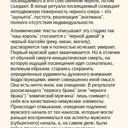
посвящаемого в его собственном черепе, потом
съедают. В конце ритуала посвящаемый созерцает
неподвижную поверхность черного озера – это
"шуньята", пустота, реализация "анатмана",
полного отсутствия индивидуальности.
Алхимические тексты описывают эту стадию так:
"наш король" спускается с "черной дамой" в
черный бассейн (реку, океан, могилу),
растворяется там и полностью исчезает, умирает.
Первый мужской цикл заканчивается. Но в отличие
от обычной смерти инициатическая смерть, на
которую ищущий посвящения идет сознательно,
волевым образом, стараясь сохранить
определенные рудименты духовного внимания
бодрствующими, имеет совершенно иной смысл.
Она есть ничто иное, как очищение. В результате
разлагающего "первого брака" (или "черного
брака") "химический мужчина" лишь снимает с
себя все качественно немужские элементы.
Происходит отмывание, очищение подлинно
мужского начала от тех наносов, которые могли
раньше восприниматься как аспекты мужского
(субъектного) начала, а, на самом деле, были