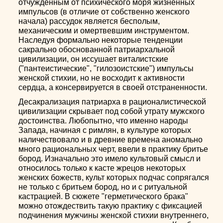
отчужденным от психического моря жизненных
импульсов (в отличие от собственно женского
начала) рассудок является бесполым,
механическим и омертвевшим инструментом.
Наследуя формально некоторые тенденции
сакрально обоснованной патриархальной
цивилизации, он иссушает виталистские
("пантеистические", "гилозоистские") импульсы
женской стихии, но не восходит к активности
сердца, а консервируется в своей отстраненности.
Десакрализация патриарха в рационалистической
цивилизации скрывает под собой утрату мужского
достоинства. Любопытно, что именно народы
Запада, начиная с римлян, в культуре которых
наличествовало и в древние времена аномально
много рациональных черт, ввели в практику бритье
бород. Изначально это имело культовый смысл и
относилось только к касте жрецов некоторых
женских божеств, культ которых подчас сопрягался
не только с бритьем бород, но и с ритуальной
кастрацией. В сюжете "герметического брака"
можно отождествить такую практику с фиксацией
подчинения мужчины женской стихии внутреннего,