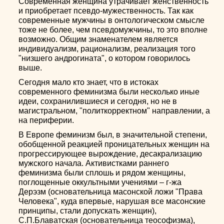
Современная женщина утрачивает женственность
и приобретает псевдо-мужественность. Так как
современные мужчины в онтологическом смысле
тоже не более, чем псевдомужчины, то это вполне
возможно. Общим знаменателем является
индивидуализм, рационализм, реализация того
"низшего андрогината", о котором говорилось
выше.
Сегодня мало кто знает, что в истоках
современного феминизма были несколько иные
идеи, сохранилившиеся и сегодня, но не в
магистральном, "политкорректном" направлении, а
на периферии.
В Европе феминизм был, в значительной степени,
обобщенной реакцией проницательных женщин на
прогрессирующее вырождение, десакрализацию
мужского начала. Активистками раннего
феминизма были сплошь и рядом женщины,
поглощенные оккультными учениями – г-жа
Дерэзм (основательница масонской ложи "Права
Человека", куда впервые, нарушая все масонские
принципы, стали допускать женщин),
С.П.Блаватская (основательница теософизма),