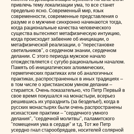
привлечь тему локализации ума, то все станет
предельно ясно. Современный мир, язык
современности, современные представления о
разуме и о мужчине синхронно начинаются тогда,
когда рациональные качества человеческого
существа вытесняют метафизическую интуицию,
когда происходит забвение об инициации, о
метафизической реализации, о "перестановке
светильников", о сердечном знании, сердечном
делании. С этого периода мужское начало
отождествляется с сугубо рациональным началом.
Память об инициатических алхимических,
герметических практиках или об аналогичных
практиках, распространенных в иных традициях –
в том числе о христианском умном делании –
стирается. Очень показательно, что Петр Первый в
свое время покушался на монастыри, всерьез
решившись их упразднить (за безделье!), когда в
русских монастырях были очень распространены
исихастские практики – "сердечного умного
делания", "сердечной молитвы", паламитского
"помещения ума в сердце" и т.д. Тот же Петр
усердно гнал старообрядцев, носителей солярной