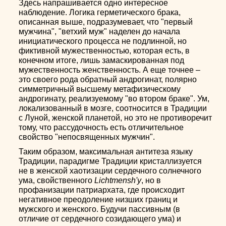
Здесь напрашивается одно интересное
наблюдение. Логика герметического брака,
описанная выше, подразумевает, что "первый
мужчина", "ветхий муж" наделен до начала
инициатического процесса не подлинной, но
фиктивной мужественностью, которая есть, в
конечном итоге, лишь замаскированная под
мужественность женственность. А еще точнее –
это своего рода обратный андрогинат, полярно
симметричный высшему метафизическому
андрогинату, реализуемому "во втором браке". Ум,
локализованный в мозге, соотносится в Традиции
с Луной, женской планетой, но это не противоречит
тому, что рассудочность есть отличительное
свойство "непосвященных мужчин".
Таким образом, максимальная антитеза языку
Традиции, парадигме Традиции кристаллизуется
не в женской хаотизации сердечного солнечного
ума, свойственного
Lichtmensh'у
, но в
профанизации патриархата, где происходит
негативное преодоление низших границ и
мужского и женского. Будучи пассивным (в
отличие от сердечного созидающего ума) и