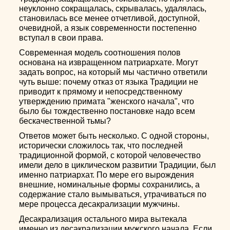
неуклонно сокращалась, скрывалась, удалялась,
становилась все менее отчетливой, доступной,
очевидной, а язык современности постепенно
вступал в свои права.
Современная модель соотношения полов
основана на извращенном патриархате. Могут
задать вопрос, на который мы частично ответили
чуть выше: почему отказ от языка Традиции не
приводит к прямому и непосредственному
утверждению примата "женского начала", что
было бы тождественно постановке надо всем
бескачественной тьмы?
Ответов может быть несколько. С одной стороны,
исторически сложилось так, что последней
традиционной формой, с которой человечество
имели дело в циклическом развитии Традиции, был
именно патриархат. По мере его вырождения
внешние, номинальные формы сохранились, а
содержание стало вымываться, утрачиваться по
мере процесса десакрализации мужчины.
Десакрализация остального мира вытекала
именно из десакрализации мужского начала. Если