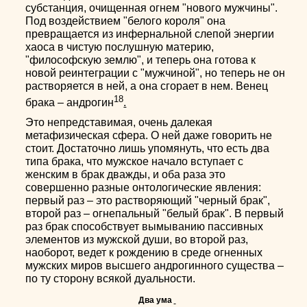
субстанция, очищенная огнем "нового мужчины".
Под воздействием "белого короля" она
превращается из инфернальной слепой энергии
хаоса в чистую послушную материю,
"философскую землю", и теперь она готова к
новой реинтеграции с "мужчиной", но теперь не он
растворяется в ней, а она сгорает в нем. Венец
18
брака – андрогин
.
Это непредставимая, очень далекая
метафизическая сфера. О ней даже говорить не
стоит. Достаточно лишь упомянуть, что есть два
типа брака, что мужское начало вступает с
женским в брак дважды, и оба раза это
совершенно разные онтологические явления:
первый раз – это растворяющий "черный брак",
второй раз – огнепальный "белый брак". В первый
раз брак способствует вымыванию пассивных
элементов из мужской души, во второй раз,
наоборот, ведет к рождению в среде огненных
мужских миров высшего андрогинного существа –
по ту сторону всякой дуальности.
Два ума