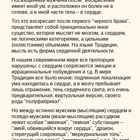
Посвященный мужчина после "воскресения"
имеет иной ум, и расположен он более не в
голове, а в иной части тела – в сердце.
Тот, кто воскресает после первого "черного брака",
представляет собой принципиально иное
существо, которое мыслит не мозгом, а сердцем,
не логическими категориями, а цельными
(холистскими) объемами. На языке Традиции,
мысль есть форма сердечной деятельности.
В нашем современном мире все пропорции
нарушены; с сердцем сопрягаются эмоции и
иррациональные побуждения и т.д. В мире
Традиции все было иначе: подлинная локализация
ума находилась в сердце, а в мозгу пребывает
лишь отражение, тень сердечного света, его очень
предварительная, виртуальная версия, своего
рода "полуфабрикат".
Но между истинно мужским (мыслящим) сердцем и
псевдо-мужским (квази-мыслящим) рассудком
лежит особая "змеиная", "темная" субстанция –
"змей, обвившийся вокруг сердца", "дракон,
стерегущий сокровища", "меркуриальная топь",