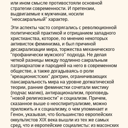
или ином смысле противостояли основной
стратегии современности. И претензии,
выдвигаемые к мужчинам, носили
"неосакральный" характер.
Эти аспекты часто сопрягались с революционной
политической практикой и отрицанием западного
христианства, которое, по мнению некоторых
активисток феминизма, и был причиной
десакрализации мира, торжества механического
"профанически мужского" подхода. Не делая
четкой разницы между подлинно сакральным
патриархатом и пародией на него в современном
обществе, а также догадываясь о роли
"креационистских" доктрин, ограничивающих
пансакральность мира на уровне догматической
теории, ранние феминистки сочетали мистику
(подчас магию), антирационализм, проповедь
"новой религиозности" и социализм. Причем,
сказанное выше о неоспиритуализме, можно
приложить и к социализму, о чем упоминает и
Генон, указывая, что большинство европейских
оккультистов XIX века вышли из тех же самых
сред, что и европейские социалисты: из масонских