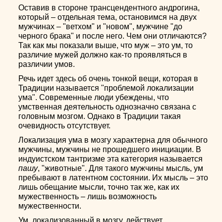
Оставив в стороне трансцендентного андрогина,
который – отдельная тема, остановимся на двух
мужчинах – "ветхом" и "новом", мужчине "до
черного брака" и после него. Чем они отличаются?
Так как мы показали выше, что муж – это ум, то
различие мужей должно как-то проявляться в
различии умов.
Речь идет здесь об очень тонкой вещи, которая в
Традиции называется "проблемой локализации
ума". Современные люди убеждены, что
умственная деятельность однозначно связана с
головным мозгом. Однако в Традиции такая
очевидность отсутствует.
Локализация ума в мозгу характерна для обычного
мужчины, мужчины не прошедшего инициации. В
индуистском тантризме эта категория называется
пашу
, "животные". Для такого мужчины мысль, ум
пребывают в латентном состоянии. Их мысль – это
лишь обещание мысли, точно так же, как их
мужественность – лишь возможность
мужественности.
Ум, локализованный в мозгу, действует