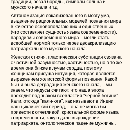
традиции, резал бороды, символы солнца и
мужского начала и т.д.
Автономизация локализованного в мозгу ума,
выделение рациональных моделей познания мира
в качестве основополагающих и единственных
(что составляет сущность языка современности),
парадигмы современного мира – могли стать
всеобщей нормой только через десакрализацию
патриархального мужского начала.
Женская стихия, пластическая субстанция связана
с частичной разумностью, хаотичностью, но в то же
время она ближе к лучам сердца, поэтому
женщинам присуща интуиция, которая является
выражением холистской формы познания. Какой
бы ни была деградация женского начала, – мы
знаем, что индусы считают, что наша эпоха
проходит под знаком всевластия "черной богини"
Кали, отсюда "кали-юга", как называют в Индии
наш циклический период, – она не могла бы
привести к отчетливой, кристальной форме языка
современности, какую дало вырождение
патриархата, онтологическое падение мужчины.