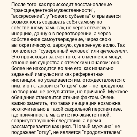
После того, как происходит восстановление
"трансцендентной мужественности",
"воскресение", у "нового субъекта" открывается
возможность создавать себя самому по
собственному замыслу, не через отеческую
инерцию, данную в первотворении, а через
собственное самоутверждение, через свою
автократическую, царскую, суверенную волю. Так
появляется "суверенный человек" или
аутогенет
.
Это происходит за счет того, что меняется модус
отношения существа с отеческим началом: оно
более не находится во вне его, как начально
заданный импульс или как референтная
инстанция, но усваивается им, отождествляется с
ним, и он становится "отцом" сам – не продуктом,
но творцом, не результатом, но причиной. Мужское
обещание становится отныне фактом. Очень
важно заметить, что такая инициация возможна
исключительно в такой сакральной перспективе,
где причинность мыслится ко-экзистентной,
соприсутствующей следствию, а время
рассматривается как цикл. "Новый мужчина" не
подражает "отцу", не является "продолжателем"