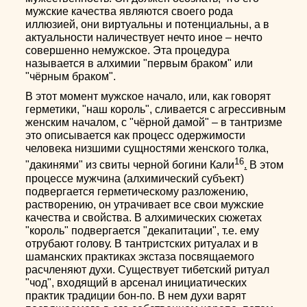
мужские качества являются своего рода
иллюзией, они виртуальны и потенциальны, а в
актуальности наличествует нечто иное – нечто
совершенно немужское. Эта процедура
называется в алхимии "первым браком" или
"чёрным браком".
В этот момент мужское начало, или, как говорят
герметики, "наш король", сливается с агрессивным
женским началом, с "чёрной дамой" – в тантризме
это описывается как процесс одержимости
человека низшими сущностями женского толка,
16
"дакинями" из свиты черной богини Кали
.
В этом
процессе мужчина (алхимический субъект)
подвергается герметическому разложению,
растворению, он утрачивает все свои мужские
качества и свойства. В алхимических сюжетах
"король" подвергается "декапитации", т.е. ему
отрубают голову. В тантристских ритуалах и в
шаманских практиках экстаза посвящаемого
расчленяют духи. Существует тибетский ритуал
"чод", входящий в арсенал инициатических
практик традиции бон-по. В нем духи варят