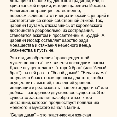
лежащие в основе буддистской традиции, или, в
христианской версии, история царевича Иосафа.
Религиозная традиция, естественно,
переосмысливает этот инициатический сценарий в
соответствии со своей собственной этикой. Так,
царевич Гаутама, отказавшись от королевского
достоинства добровольно, из сострадания,
становится аскетом и просветленным, Буддой. А
царевич Иосаф оставляет царство ради
монашества и стяжания небесного венца
блаженства в пустыне.
Эта стадия обретения "трансцендентной
мужественности" не является последним шагом.
Далее осуществляется "второй брак" (или "белый
брак"), на сей раз – с "белой дамой". "Белая дама"
вступает в брак с посвященным для того, чтобы
осуществить высший, последний уровень
инициации и реализовать "нашего андрогина" или
ребиса
– загадочное двухголовое существо. Это
существо заставляет нас обратиться к той
инстанции, которая предшествует появлению
женского и мужского начал в бытии.
"Белая дама" – это пластическая женская