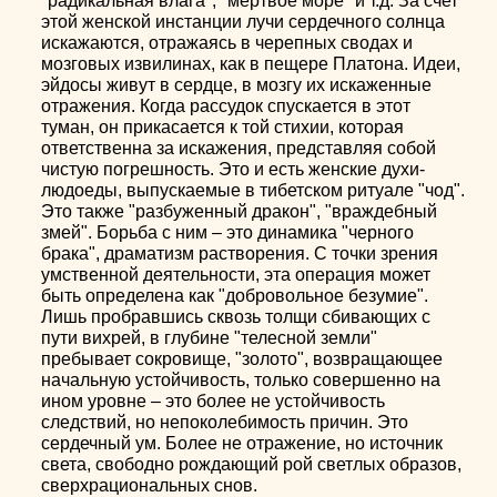
"радикальная влага", "мертвое море" и т.д. За счет
этой женской инстанции лучи сердечного солнца
искажаются, отражаясь в черепных сводах и
мозговых извилинах, как в пещере Платона. Идеи,
эйдосы живут в сердце, в мозгу их искаженные
отражения. Когда рассудок спускается в этот
туман, он прикасается к той стихии, которая
ответственна за искажения, представляя собой
чистую погрешность. Это и есть женские духи-
людоеды, выпускаемые в тибетском ритуале "чод".
Это также "разбуженный дракон", "враждебный
змей". Борьба с ним – это динамика "черного
брака", драматизм растворения. С точки зрения
умственной деятельности, эта операция может
быть определена как "добровольное безумие".
Лишь пробравшись сквозь толщи сбивающих с
пути вихрей, в глубине "телесной земли"
пребывает сокровище, "золото", возвращающее
начальную устойчивость, только совершенно на
ином уровне – это более не устойчивость
следствий, но непоколебимость причин. Это
сердечный ум. Более не отражение, но источник
света, свободно рождающий рой светлых образов,
сверхрациональных снов.