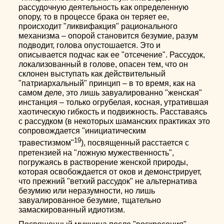
рассудочную деятельность как определенную
опору, то в процессе брака он теряет ее,
происходит "ликвифакция" рационального
механизма – опорой становится безумие, разум
подводит, голова опустошается. Это и
описывается подчас как ее "отсечение". Рассудок,
локализованный в голове, опасен тем, что он
склонен выступать как действительный
"патриархальный" принцип – в то время, как на
самом деле, это лишь завуалированно "женская"
инстанция – только огрубелая, косная, утратившая
хаотическую гибкость и подвижность. Расставаясь
с рассудком (в некоторых шаманских практиках это
сопровождается "инициатическим
19
травестизмом"
)
, посвященный расстается с
претензией на "ложную мужественность",
погружаясь в растворение женской природы,
которая освобождается от оков и демонстрирует,
что прежний "ветхий рассудок" не альтернатива
безумию или неразумности, но лишь
завуалированное безумие, тщательно
замаскированный идиотизм.