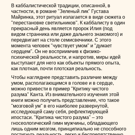
В каббалистической традиции, описанной, в
частности, в романе "Зеленый лик" Густава
Майринка, этот ритуал излагается в виде сюжета о
"перестановке светильников". К каббалисту в один
прекрасный день является пророк Илия (под
видом странника или даже дальнего знакомого) и
передвигает на столе семисвечники. С этого
момента человек "чувствует умом" и "думает
сердцем". Он не восприимчив к физико-
психической реальности, и напротив, миры идей
выступают для него как объекты прямого опыта,
как плотная, почти плотская реальность.
Чтобы нагляднее представить различие между
умом, располагающимся в голове и в сердце,
можно привести в пример "Критику чистого
разума" Канта. Из внимательного изучения этой
книги можно получить представление, что такое
"мозговой ум" в его наиболее развернутой,
исследующей саму себя, рефлектирующей
ипостаси. "Критика чистого разума" – это
гносеологический гимн мужчины, обладающего
лишь одним мозгом, принципиально не способного
постигнуть реальность, легко и беспрепятственно