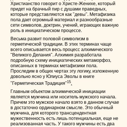
Христианство говорит о Христе-Женихе, который
придет на брачный пир с душами праведных,
которые представляются как "девы". Метафизика
пола дает огромный материал и разнообразные
сети символов, доктрин, учений, играющих важную
роль в инициатическом процессе.
Весьма развит половой символизм в
герметической традиции. В этих терминах чаще
всего описывается весь процесс алхимического
"Великого Делания". Алхимия разработала
подробную схему инициатических метаморфоз,
описанных в терминах метафизики пола.
Проследим в общих чертах эту логику, изложенную
довольно ясно у Юлиуса Эволы в книге
15
"Герметическая Традиция"
.
Главным объектом алхимической инициации
является мужчина или носитель мужского начала.
Причем это мужское начало взято в данном случае
в достаточно ординарном смысле. Это обычный
мужчина, для которого трансцендентная
мужественность есть лишь потенциальная, еще не
реализованная часть. У такого мужчины есть два