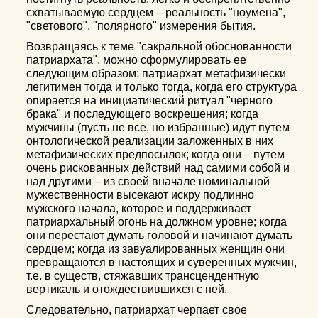
схватываемую сердцем – реальность "ноумена",
"светового", "полярного" измерения бытия.
Возвращаясь к теме "сакральной обоснованности
патриархата", можно сформулировать ее
следующим образом: патриархат метафизически
легитимен тогда и только тогда, когда его структура
опирается на инициатический ритуал "черного
брака" и последующего воскрешения; когда
мужчины (пусть не все, но избранные) идут путем
онтологической реализации заложенных в них
метафизических предпосылок; когда они – путем
очень рискованных действий над самими собой и
над другими – из своей вначале номинальной
мужественности высекают искру подлинно
мужского начала, которое и поддерживает
патриархальный огонь на должном уровне; когда
они перестают думать головой и начинают думать
сердцем; когда из завуалированных женщин они
превращаются в настоящих и суверенных мужчин,
т.е. в существ, стяжавших трансцендентную
вертикаль и отождествившихся с ней.
Следовательно, патриархат черпает свое