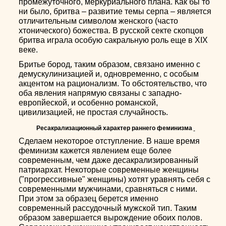
промежуточного, меркуриального плана. Как бы то
ни было, бритва – развитие темы серпа – является
отличительным символом женского (часто
хтонического) божества. В русской секте скопцов
бритва играла особую сакральную роль еще в XIX
веке.
Бритье бород, таким образом, связано именно с
демускулинизацией и, одновременно, с особым
акцентом на рационализм. То обстоятельство, что
оба явления напрямую связаны с западно-
европйеской, и особенно романской,
цивилизацией, не простая случайность.
Ресакрализационный характер раннего феминизма
Сделаем некоторое отступление. В наше время
феминизм кажется явлением еще более
современным, чем даже десакрализированный
патриархат. Некоторые современные женщины
("прогрессивные" женщины) хотят уравнять себя с
современными мужчинами, сравняться с ними.
При этом за образец берется именно
современный рассудочный мужской тип. Таким
образом завершается вырождение обоих полов.