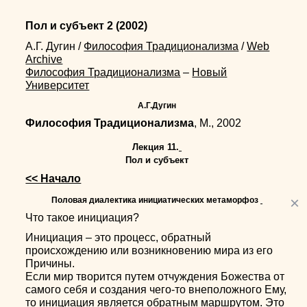
Пол и субъект 2
(2002)
А.Г. Дугин
/
Философия Традиционализма
/
Web
Archive
Философия Традиционализма
–
Новый
Университет
А.Г.Дугин
Философия Традиционализма
, М., 2002
Лекция 11.
Пол и субъект
<< Начало
×
Половая диалектика инициатических метаморфоз
Что такое инициация?
Инициация – это процесс, обратный
происхождению или возникновению мира из его
Причины.
Если мир творится путем отчуждения Божества от
самого себя и создания чего-то внеположного Ему,
то инициация является обратным маршрутом. Это