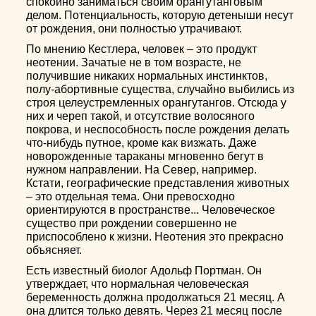
спокойно заниматься своим орангутанговым
делом. Потенциальность, которую детеныши несут
от рождения, они полностью утрачивают.
По мнению Кестлера, человек – это продукт
неотении. Зачатые не в том возрасте, не
получившие никаких нормальных инстинктов,
полу-абортивные существа, случайно выбились из
строя целеустремленных орангутангов. Отсюда у
них и череп такой, и отсутствие волосяного
покрова, и неспособность после рождения делать
что-нибудь путное, кроме как визжать. Даже
новорожденные тараканы мгновенно бегут в
нужном направлении. На Север, например.
Кстати, географические представления животных
– это отдельная тема. Они превосходно
ориентируются в пространстве... Человеческое
существо при рождении совершенно не
приспособлено к жизни. Неотения это прекрасно
объясняет.
Есть известный биолог Адольф Портман. Он
утверждает, что нормальная человеческая
беременность должна продолжаться 21 месяц. А
она длится только девять. Через 21 месяц после