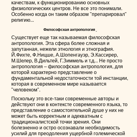
качествам, к функционированию основных
физиологических центров. Не все это понимали.
Особенно когда он таким образом "препарировал"
религию...
Философская антропология
Существует еще так называемая философская
антропология. Эта сфера более сложная и
запутанная, нежели этнология и этнография.
Й.Фихте, Ф.Ницше, А.Шопенгауэр, Э.Кассирер,
М.Шелер, В.Дильтей, Г.Зиммель и т.д... Не просто
антропология – философская антропология, для
которой характерно представление о
фундаментальной недостаточности той инстанции,
которая в современном мире называется
"человеком".
Поскольку это все-таки современные авторы и
действуют они в контексте современного языка, то
представление о самостоятельной душе у них не
может быть корректным и адекватным с
традиционалистской точки зрения. Они
болезненно и остро осознавали необходимость
усилий для преодоления ущербной големической