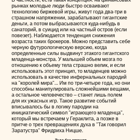
рынках молодые люди быстро осваивают
технологию биржевой игры, живут года два-три в
страшном напряжении, зарабатывают гигантские
деньги, а потом выбрасываются куда-нибудь в
санаторий, в суицид или на частный остров (если
повезет). Наблюдается тенденция снижения
возраста таких брокеров. Можно представить себе
черную футурологическую версию, когда
определенные силы выдвинут этакого гигантского
младенца-монстра. У малышей объем мозга по
отношению к объему тела страшно велик, и если
использовать этот принцип, то младенцев можно
использовать в качестве инфернальных пародий
на "королей мира"... Им по три-четыре года, но они
способны манипулировать сложнейшими вещами,
а остальное человечество – станет лишь полем
для их ужасных игр. Такое развитие событий
вписывалось бы в логику пародии на
инициатический символ "играющего младенца",
который мы встречаем у Гераклита, а позже в
притче о трех превращениях духа в "Так говорил
Заратустра" Фридриха Ницше.