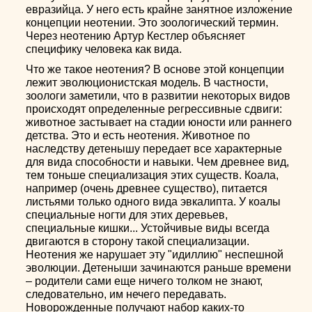
евразийца. У него есть крайне занятное изложение
концепции неотении. Это зоологический термин.
Через неотению Артур Кестлер объясняет
специфику человека как вида.
Что же такое неотения? В основе этой концепции
лежит эволюционистская модель. В частности,
зоологи заметили, что в развитии некоторых видов
происходят определенные регрессивные сдвиги:
животное застывает на стадии юности или раннего
детства. Это и есть неотения. Животное по
наследству детенышу передает все характерные
для вида способности и навыки. Чем древнее вид,
тем тоньше специализация этих существ. Коала,
например (очень древнее существо), питается
листьями только одного вида эвкалипта. У коалы
специальные ногти для этих деревьев,
специальные кишки... Устойчивые виды всегда
двигаются в сторону такой специализации.
Неотения же нарушает эту "идиллию" неспешной
эволюции. Детеныши зачинаются раньше времени
– родители сами еще ничего толком не знают,
следовательно, им нечего передавать.
Новорожденные получают набор каких-то