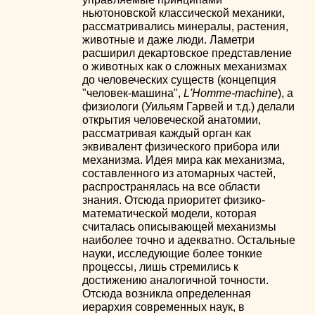
ньютоновской классической механики,
рассматривались минералы, растения,
животные и даже люди. Ламетри
расширил декартовское представление
о животных как о сложных механизмах
до человеческих существ (концепция
"человек-машина",
L'Homme-machine
), а
физиологи (Уильям Гарвей и т.д.) делали
открытия человеческой анатомии,
рассматривая каждый орган как
эквивалент физического прибора или
механизма. Идея мира как механизма,
составленного из атомарных частей,
распространялась на все области
знания. Отсюда приоритет физико-
математической модели, которая
считалась описывающей механизмы
наиболее точно и адекватно. Остальные
науки, исследующие более тонкие
процессы, лишь стремились к
достижению аналогичной точности.
Отсюда возникла определенная
иерархия современных наук, в