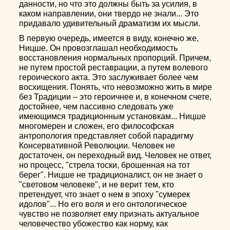
данности, но что это должны быть за усилия, в
каком направлении, они твердо не знали... Это
придавало удивительный драматизм их мысли.
В первую очередь, имеется в виду, конечно же,
Ницше. Он провозглашал необходимость
восстановления нормальных пропорций. Причем,
не путем простой реставрации, а путем волевого
героического акта. Это заслуживает более чем
восхищения. Понять, что невозможно жить в мире
без Традиции – это героичнее и, в конечном счете,
достойнее, чем пассивно следовать уже
имеющимся традиционным установкам... Ницше
многомерен и сложен, его философская
антропология представляет собой парадигму
Консервативной Революции. Человек не
достаточен, он переходный вид. Человек не ответ,
но процесс, "стрела тоски, брошенная на тот
берег". Ницше не традиционалист, он не знает о
"световом человеке", и не верит тем, кто
претендует, что знает о нем в эпоху "сумерек
идолов"... Но его воля и его онтологическое
чувство не позволяет ему признать актуальное
человечество убожество как норму, как