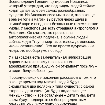
Всеволодович Головин цитировал Новалиса,
который утверждал, что под видом людей сейчас
ходит целая галерея самых разнообразных
существ. Из Апокалипсиса мы знаем, что в конце
времен гоги и магоги вырвутся через щели в
земной коре и оседлают безвольные големические
куклы. У беспоповцев есть страшная антропология
Евфимия. Он считал, что произошла
антропологическая подмена: в облике людей
сейчас ходят "трупы мертвые, телеса демонские,
иконы сатанинские". Это не просто одураченные
люди, это вообще уже не люди...
У Лавкрафта есть замечательная иллюстрация
дарвинизма: человеку присылают его
африканскую прабабушку, он открывает посылку –
и видит белую обезьяну...
Прошлую лекцию я закончил рассказом о том, что
в конце времен под маской людей будут
скрываться два полярных типа существ: с одной
стороны, дети света (их будет подавляющее
меньшинство) и все остальные – дети тьмы. Дети
света будут подвергаться беспрецедентным
гонениям, они будут почти уничтожены...