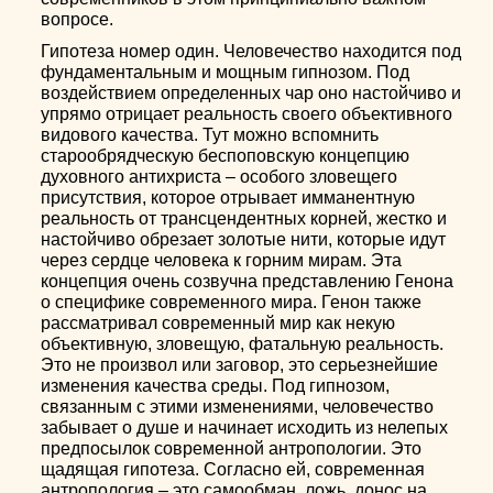
вопросе.
Гипотеза номер один. Человечество находится под
фундаментальным и мощным гипнозом. Под
воздействием определенных чар оно настойчиво и
упрямо отрицает реальность своего объективного
видового качества. Тут можно вспомнить
старообрядческую беспоповскую концепцию
духовного антихриста – особого зловещего
присутствия, которое отрывает имманентную
реальность от трансцендентных корней, жестко и
настойчиво обрезает золотые нити, которые идут
через сердце человека к горним мирам. Эта
концепция очень созвучна представлению Генона
о специфике современного мира. Генон также
рассматривал современный мир как некую
объективную, зловещую, фатальную реальность.
Это не произвол или заговор, это серьезнейшие
изменения качества среды. Под гипнозом,
связанным с этими изменениями, человечество
забывает о душе и начинает исходить из нелепых
предпосылок современной антропологии. Это
щадящая гипотеза. Согласно ей, современная
антропология – это самообман, ложь, донос на