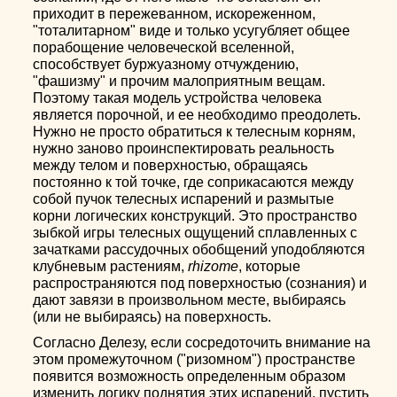
приходит в пережеванном, искореженном,
"тоталитарном" виде и только усугубляет общее
порабощение человеческой вселенной,
способствует буржуазному отчуждению,
"фашизму" и прочим малоприятным вещам.
Поэтому такая модель устройства человека
является порочной, и ее необходимо преодолеть.
Нужно не просто обратиться к телесным корням,
нужно заново проинспектировать реальность
между телом и поверхностью, обращаясь
постоянно к той точке, где соприкасаются между
собой пучок телесных испарений и размытые
корни логических конструкций. Это пространство
зыбкой игры телесных ощущений сплавленных с
зачатками рассудочных обобщений уподобляются
клубневым растениям,
rhizome
, которые
распространяются под поверхностью (сознания) и
дают завязи в произвольном месте, выбираясь
(или не выбираясь) на поверхность.
Согласно Делезу, если сосредоточить внимание на
этом промежуточном ("ризомном") пространстве
появится возможность определенным образом
изменить логику поднятия этих испарений, пустить