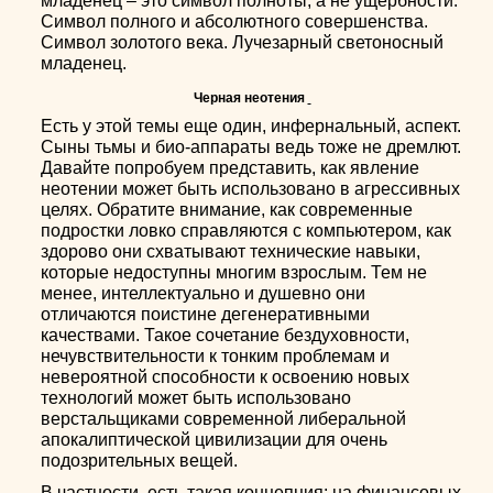
младенец – это символ полноты, а не ущербности.
Символ полного и абсолютного совершенства.
Символ золотого века. Лучезарный светоносный
младенец.
Черная неотения
Есть у этой темы еще один, инфернальный, аспект.
Сыны тьмы и био-аппараты ведь тоже не дремлют.
Давайте попробуем представить, как явление
неотении может быть использовано в агрессивных
целях. Обратите внимание, как современные
подростки ловко справляются с компьютером, как
здорово они схватывают технические навыки,
которые недоступны многим взрослым. Тем не
менее, интеллектуально и душевно они
отличаются поистине дегенеративными
качествами. Такое сочетание бездуховности,
нечувствительности к тонким проблемам и
невероятной способности к освоению новых
технологий может быть использовано
верстальщиками современной либеральной
апокалиптической цивилизации для очень
подозрительных вещей.
В частности, есть такая концепция: на финансовых