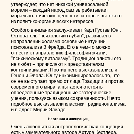
утверждает, что нет никакой универсальной
морали – каждый народ сам вырабатывает
морально-этические ценности, которые вытекают
из политико-органических интересов.
Особого внимания заслуживает Карл Густав Юнг.
Основатель "психологии глубин", развивал в
направлении холизма основные интуиции
психоанализа З.Фрейда. Его в чем-то можно
отнести к направлению философии жизни,
"психическому витализму". Традиционалисты его
не любят – причисляют к представителям
контринициации. Против него высказывались и
Генон и Эвола. Юнгу инкриминировалось то, что
он не выступает прямо от лица Традиции и против
современного мира, а пытается отстоять
определенные традиционные эзотерические
учения, пользуясь языком современности. Нечто
подобное высказывали классики традиционализма
и в адрес Мирчи Элиаде.
Неотения и инициация
Очень любопытная антропологическая концепция
есть у замечательного автора Артура Кестлера,