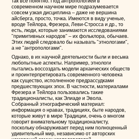
так все понятно. Под антропологией в
современном научном мире подразумевается
совсем узкая дисциплина – даже не вершина
айсберга, просто, точка. Имеются в виду ученые,
вроде Тейлора, Фрезера, Леви-Стросса и др., то
есть, люди, которые занимаются исследованиями
"примитивных народов" – их фольклора, обычаев.
Этих людей следовало бы называть "этнологами",
а не "антропологами".
Однако, в их научной деятельности были и весьма
любопытные аспекты. Например, этнологи
пытались воссоздать модели архаических обществ
и проинтерпретировать современного человека
как существо, исполненное предрассудками
предшествующих эпох. В частности, материалами
Фрезера и Тейлора пользовались такие
традиционалисты, как Элиаде и Эвола.
Собранный этнографический материал:
информация о нравах, традициях, быте народов,
которые живут в мире Традиции, очень о многом
говорит внимательному традиционалисту,
поскольку обнаруживает перед ним полноценный
удивительный мир, независимо от авторских