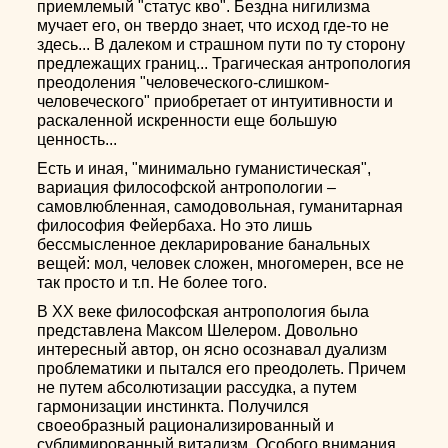
приемлемый "статус кво". Бездна нигилизма
мучает его, он твердо знает, что исход где-то не
здесь... В далеком и страшном пути по ту сторону
предлежащих границ... Трагическая антропология
преодоления "человеческого-слишком-
человеческого" приобретает от интуитивности и
раскаленной искренности еще большую
ценность...
Есть и иная, "минимально гуманистическая",
вариация философской антропологии –
самовлюбленная, самодовольная, гуманитарная
философия Фейербаха. Но это лишь
бессмысленное декларирование банальных
вещей: мол, человек сложен, многомерен, все не
так просто и т.п. Не более того.
В XX веке философская антропология была
представлена Максом Шелером. Довольно
интересный автор, он ясно осознавал дуализм
проблематики и пытался его преодолеть. Причем
не путем абсолютизации рассудка, а путем
гармонизации инстинкта. Получился
своеобразный рационализированный и
сублимированный витализм. Особого внимания