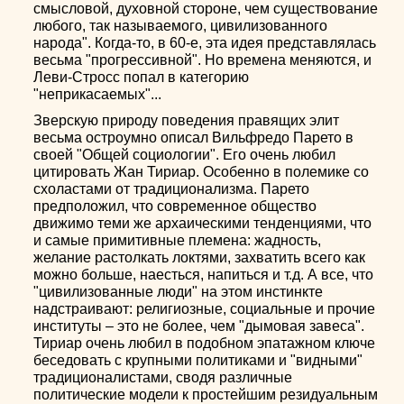
смысловой, духовной стороне, чем существование
любого, так называемого, цивилизованного
народа". Когда-то, в 60-е, эта идея представлялась
весьма "прогрессивной". Но времена меняются, и
Леви-Стросс попал в категорию
"неприкасаемых"...
Зверскую природу поведения правящих элит
весьма остроумно описал Вильфредо Парето в
своей "Общей социологии". Его очень любил
цитировать Жан Тириар. Особенно в полемике со
схоластами от традиционализма. Парето
предположил, что современное общество
движимо теми же архаическими тенденциями, что
и самые примитивные племена: жадность,
желание растолкать локтями, захватить всего как
можно больше, наесться, напиться и т.д. А все, что
"цивилизованные люди" на этом инстинкте
надстраивают: религиозные, социальные и прочие
институты – это не более, чем "дымовая завеса".
Тириар очень любил в подобном эпатажном ключе
беседовать с крупными политиками и "видными"
традиционалистами, сводя различные
политические модели к простейшим резидуальным