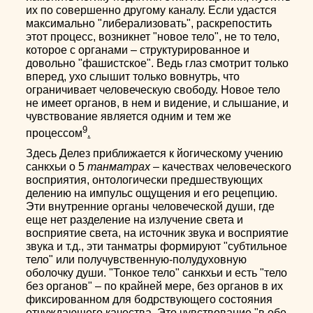
их по совершенно другому каналу. Если удастся
максимально "либерализовать", раскрепостить
этот процесс, возникнет "новое тело", не то тело,
которое с органами – структурированное и
довольно "фашистское". Ведь глаз смотрит только
вперед, ухо слышит только вовнутрь, что
ограничивает человеческую свободу. Новое тело
не имеет органов, в нем и видение, и слышание, и
чувствование является одним и тем же
9
процессом
.
Здесь Делез приближается к йогическому учению
санкхьи о 5
танматрах
– качествах человеческого
восприятия, онтологически предшествующих
делению на импульс ощущения и его рецепцию.
Эти внутренние органы человеческой души, где
еще нет разделение на излучение света и
восприятие света, на источник звука и восприятие
звука и т.д., эти танматры формируют "субтильное
тело" или получувственную-полудуховную
оболочку души. "Тонкое тело" санкхьи и есть "тело
без органов" – по крайней мере, без органов в их
фиксированном для бодрствующего состояния
отчуждающего качества. Это чувствование "в обе