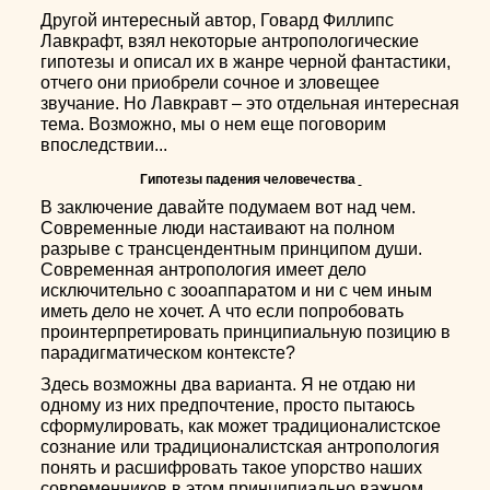
Другой интересный автор, Говард Филлипс
Лавкрафт, взял некоторые антропологические
гипотезы и описал их в жанре черной фантастики,
отчего они приобрели сочное и зловещее
звучание. Но Лавкравт – это отдельная интересная
тема. Возможно, мы о нем еще поговорим
впоследствии...
Гипотезы падения человечества
В заключение давайте подумаем вот над чем.
Современные люди настаивают на полном
разрыве с трансцендентным принципом души.
Современная антропология имеет дело
исключительно с зооаппаратом и ни с чем иным
иметь дело не хочет. А что если попробовать
проинтерпретировать принципиальную позицию в
парадигматическом контексте?
Здесь возможны два варианта. Я не отдаю ни
одному из них предпочтение, просто пытаюсь
сформулировать, как может традиционалистское
сознание или традиционалистская антропология
понять и расшифровать такое упорство наших
современников в этом принципиально важном