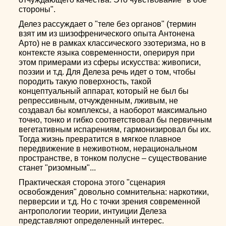
стороны".
Делез рассуждает о "теле без органов" (термин
взят им из шизофренического опыта Антонена
Арто) не в рамках классического эзотеризма, но в
контексте языка современности, оперируя при
этом примерами из сферы искусства: живописи,
поэзии и т.д. Для Делеза речь идет о том, чтобы
породить такую поверхность, такой
концептуальный аппарат, который не был бы
репрессивным, отчужденным, лживым, не
создавал бы комплексы, а наоборот максимально
точно, тонко и гибко соответствовал бы первичным
вегетативным испарениям, гармонизировал бы их.
Тогда жизнь превратится в мягкое плавное
передвижение в неживотном, нерациональном
пространстве, в тонком полусне – существование
станет "ризомным"...
Практическая сторона этого "сценария
освобождения" довольно сомнительна: наркотики,
перверсии и т.д. Но с точки зрения современной
антропологии теории, интуиции Делеза
представляют определенный интерес.