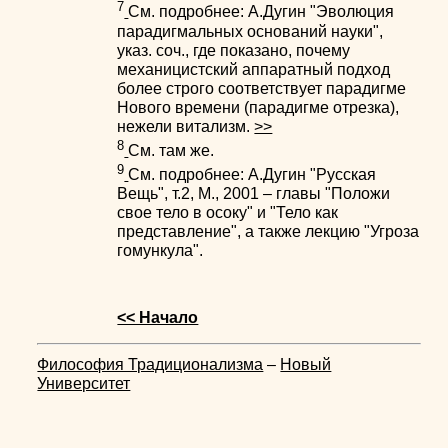
7
См. подробнее: А.Дугин "Эволюция
парадигмальных оснований науки",
указ. соч., где показано, почему
механицистский аппаратный подход
более строго соответствует парадигме
Нового времени (парадигме отрезка),
нежели витализм.
>>
8
См. там же.
9
См. подробнее: А.Дугин "Русская
Вещь", т.2, М., 2001 – главы "Положи
свое тело в осоку" и "Тело как
представление", а также лекцию "Угроза
гомункула".
<< Начало
Философия Традиционализма
–
Новый
Университет