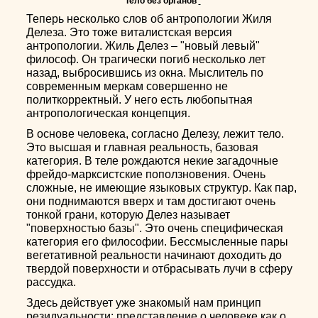
Тело без органов
Теперь несколько слов об антропологии Жиля
Делеза. Это тоже виталистская версия
антропологии. Жиль Делез – "новый левый"
философ. Он трагически погиб несколько лет
назад, выбросившись из окна. Мыслитель по
современным меркам совершенно не
политкорректный. У него есть любопытная
антропологическая концепция.
В основе человека, согласно Делезу, лежит тело.
Это высшая и главная реальность, базовая
категория. В теле рождаются некие загадочные
фрейдо-марксистские поползновения. Очень
сложные, не имеющие языковых структур. Как пар,
они поднимаются вверх и там достигают очень
тонкой грани, которую Делез называет
"поверхностью базы". Это очень специфическая
категория его философии. Бессмысленные пары
вегетативной реальности начинают доходить до
твердой поверхности и отбрасывать лучи в сферу
рассудка.
Здесь действует уже знакомый нам принцип
резидуальности: представление о человеке как о