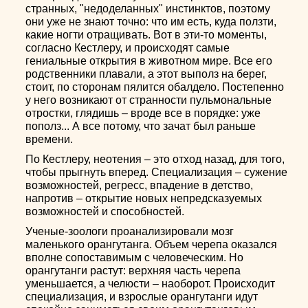
странных, "недоделанных" инстинктов, поэтому
они уже не знают точно: что им есть, куда ползти,
какие ногти отращивать. Вот в эти-то моменты,
согласно Кестлеру, и происходят самые
гениальные открытия в животном мире. Все его
родственники плавали, а этот выполз на берег,
стоит, по сторонам пялится обалдело. Постепенно
у него возникают от странности пульмональные
отростки, глядишь – вроде все в порядке: уже
пополз... А все потому, что зачат был раньше
времени.
По Кестлеру, неотения – это отход назад, для того,
чтобы прыгнуть вперед. Специализация – сужение
возможностей, регресс, впадение в детство,
напротив – открытие новых непредсказуемых
возможностей и способностей.
Ученые-зоологи проанализировали мозг
маленького орангутанга. Объем черепа оказался
вполне сопоставимым с человеческим. Но
орангутанги растут: верхняя часть черепа
уменьшается, а челюсти – наоборот. Происходит
специализация, и взрослые орангутанги идут