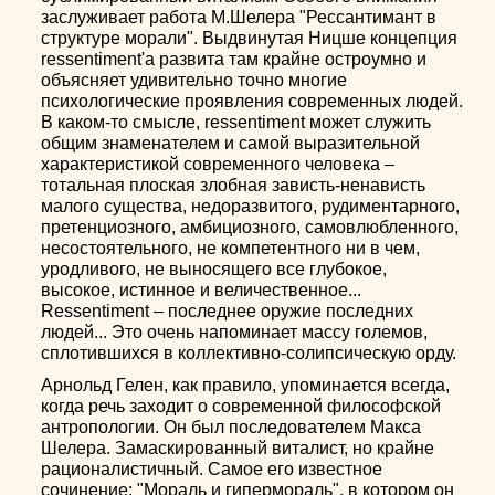
заслуживает работа М.Шелера "Рессантимант в
структуре морали". Выдвинутая Ницше концепция
ressentiment'а развита там крайне остроумно и
объясняет удивительно точно многие
психологические проявления современных людей.
В каком-то смысле, ressentiment может служить
общим знаменателем и самой выразительной
характеристикой современного человека –
тотальная плоская злобная зависть-ненависть
малого существа, недоразвитого, рудиментарного,
претенциозного, амбициозного, самовлюбленного,
несостоятельного, не компетентного ни в чем,
уродливого, не выносящего все глубокое,
высокое, истинное и величественное...
Ressentiment – последнее оружие последних
людей... Это очень напоминает массу големов,
сплотившихся в коллективно-солипсическую орду.
Арнольд Гелен, как правило, упоминается всегда,
когда речь заходит о современной философской
антропологии. Он был последователем Макса
Шелера. Замаскированный виталист, но крайне
рационалистичный. Самое его известное
сочинение: "Мораль и гипермораль", в котором он