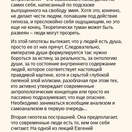
самих себя, написанный по подсказке
выпущенного на свободу змия. Хотя это, конечно,
не делает чести людям, попавшим под действие
гипноза, и преспокойно себя ощущающим, но это
еще не конец. Теоретически туман может быть
развеян – люди могут прозреть.
Из этой гипотезы вытекает, что у людей есть душа,
просто ее от них прячут. Следовательно,
императив души формулируется так: нужно
бороться за истину, за реальность, за онтологию
души, за то состояние внутреннего содержание
людей, которое соответствует настоящей
правдивой картине, хотя и скрытой глубокой
пеленой злой иллюзии, разоблачая при этом тех,
кто активно утверждает современные
антропологические концепции или просто их
пассивно подразумевает, что еще опаснее.
Необходимо заниматься всеобщим анализом и
самоанализом в первую очередь...
Вторая гипотеза пострашней. Она предполагает,
что современные люди есть то, кем они себя
считают. На одной из лекций Евгений