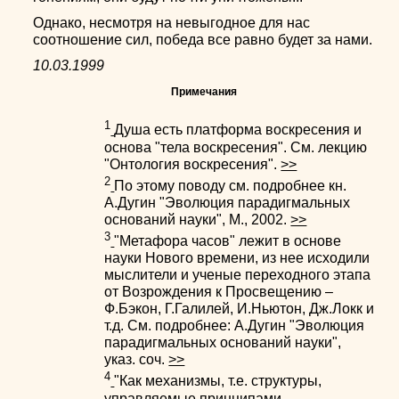
Однако, несмотря на невыгодное для нас
соотношение сил, победа все равно будет за нами.
10.03.1999
Примечания
1
Душа есть платформа воскресения и
основа "тела воскресения". См. лекцию
"Онтология воскресения".
>>
2
По этому поводу см. подробнее кн.
А.Дугин "Эволюция парадигмальных
оснований науки", М., 2002.
>>
3
"Метафора часов" лежит в основе
науки Нового времени, из нее исходили
мыслители и ученые переходного этапа
от Возрождения к Просвещению –
Ф.Бэкон, Г.Галилей, И.Ньютон, Дж.Локк и
т.д. См. подробнее: А.Дугин "Эволюция
парадигмальных оснований науки",
указ. соч.
>>
4
"Как механизмы, т.е. структуры,
управляемые принципами