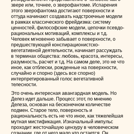
звере или, точнее, о зверофантоме. Испарения
этого зверофантома достигают поверхности и
оттуда начинают создавать надстроечные модели
в рамках классического фрейдизма: систему
ценностей, философские модели, цепочки псевдо-
рациональных мотиваций, комплексы и т.д.
Человек мгновенно забывает о поверхности, о
предшествующей конспирационистско-
вегетативной деятельности, начинает рассуждать
в терминах общества: любовь, красота, интересы,
разумность, расчет и т.д. На самом деле, это не что
иное, как отблески, рожденные на поверхности,
случайно и спорно (здесь все спорно)
интерпретированный голос вегетативной
телесности.
Это очень интересная авангардная модель. Но
Делез идет дальше. Процесс этот, по мнению
Делеза, основан на бесконечном количестве
подмен. Старое тело, поверхность и
рациональность есть не что иное, как тяжелейшая
мутная мистификация. Изначальный импульс
проходит жесточайшую цензуру в человеческом
сознании, где от него мало что остается. Он