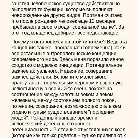
зачатия человеческое существо действительно
выполняет те функции, которые выполняют
новорожденные других видов. Портман считает,
что после рождения человек еще 12 месяцев
пребывает в своего рода "социальной матке". За
этот год младенец добирает все недостающее.
Почему я остановился на этой гипотезе? Ведь эта
концепция так же "профанна" (современна), как и
все остальные антропологические концепции
современного мира. Здесь меня поразило явное
сходство с моделью инициации. Потенциальное
важнее актуального. Недеяние, созерцание
важнее действия. Вспомните маленького
орангутанга с нормальным черепом и взрослую
челюстиносную особь. Это очень похоже на
соотношение между золотым веком и веком
железным, между состоянием полного покоя,
потенции, созерцания, возможностью стать кем
угодно и тупым существованием "последних
людей". Рожденный раньше времени
человеческий детеныш, сохраняет
потенциальность. В отличие от устоявшихся коал
(которые как только родятся – тут же прилипают к