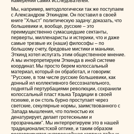
намерений самих исследователей.
Мы, например, методологически так же поступаем
с Александром Эткиндом. Он поставил в своей
книге "Хлыст" политическую задачу: доказать, что
большевики и, вообще, русские – это
преимущественно сумасшедшие сектанты,
перверты, милленаристы и истерики, что и даже
самые трезвые их (наши) философы – по
большому счету, бредовые мистики и маньяки.
Эткинд хотел испугать этим общественное мнение.
А мы интерпретируем Эткинда в иной системе
координат. Мы просто берем колоссальный
материал, который он обработал, и говорим:
"Русские, в том числе русские большевики, как
донный ил коллективного бессознательного,
поднятый пертурбациями революции, сохранили
колоссальный пласт языка Традиции в своей
психике, и он столь бурно проступает через
светские, секулярные нормы, заимствованного с
Запада мышления, что полностью их
денатурирует, делает гротескными и
прозрачными". Мы интерпретируем это в нашей
традиционалистской оптике, и таким образом