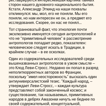
реставрируется интереснейшая картина тайных
сторон нашего духовного национального бытия.
Кстати, Александр Эткинд на наши похвалы
откликнулся: мы, мол, его не поняли. Мы его
поняли, но нам интересен не он, а предмет его
исследования. Скорее, он нас не понял...
Тот странноватый факт, что этнология почти
эксклюзивно именуется сегодня антропологией и
что не "примитивный человек" в рассмотрение
антропологов попадает редко, показателен:
человеческое следует искать в Традиции, в
крайнем случае – в ее осколках.
Один из содержательных исследователей среди
вышеназванных антропологов в узком смысле –
это Клод Леви-Стросс. Недавно он попал в разряд
неполиткорректных авторов во Франции,
поскольку "имел неосторожность" высказать один
антиуниверсалистский тезис. "Каждый народ, –
утверждает Леви-Стросс, – каждая культура
представляют собой законченный космос; и
существование, так называемых, примитивных
народов в дебрях Амазонки ничуть не беднее по
своей содержательной, концептуальной,