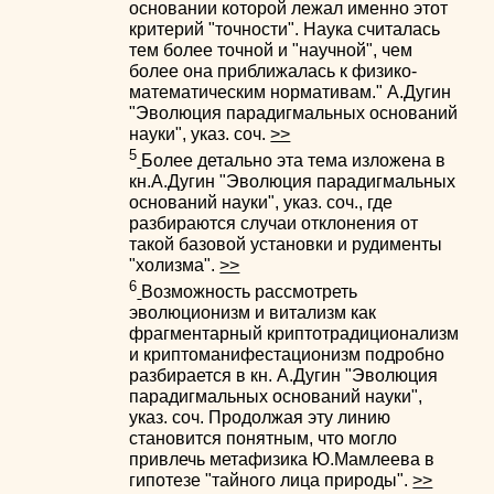
основании которой лежал именно этот
критерий "точности". Наука считалась
тем более точной и "научной", чем
более она приближалась к физико-
математическим нормативам." А.Дугин
"Эволюция парадигмальных оснований
науки", указ. соч.
>>
5
Более детально эта тема изложена в
кн.А.Дугин "Эволюция парадигмальных
оснований науки", указ. соч., где
разбираются случаи отклонения от
такой базовой установки и рудименты
"холизма".
>>
6
Возможность рассмотреть
эволюционизм и витализм как
фрагментарный криптотрадиционализм
и криптоманифестационизм подробно
разбирается в кн. А.Дугин "Эволюция
парадигмальных оснований науки",
указ. соч. Продолжая эту линию
становится понятным, что могло
привлечь метафизика Ю.Мамлеева в
гипотезе "тайного лица природы".
>>